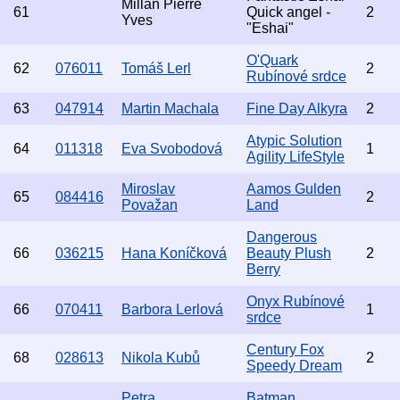
Millan Pierre
61
Quick angel -
2
Yves
"Eshai"
O'Quark
62
076011
Tomáš Lerl
2
Rubínové srdce
63
047914
Martin Machala
Fine Day Alkyra
2
Atypic Solution
64
011318
Eva Svobodová
1
Agility LifeStyle
Miroslav
Aamos Gulden
65
084416
2
Považan
Land
Dangerous
66
036215
Hana Koníčková
Beauty Plush
2
Berry
Onyx Rubínové
66
070411
Barbora Lerlová
1
srdce
Century Fox
68
028613
Nikola Kubů
2
Speedy Dream
Petra
Batman