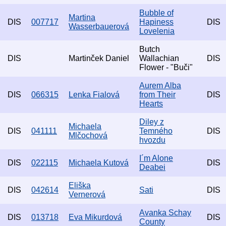
Bubble of
Martina
DIS
007717
Hapiness
DIS
Wasserbauerová
Lovelenia
Butch
DIS
Martinček Daniel
Wallachian
DIS
Flower - "Buči"
Aurem Alba
DIS
066315
Lenka Fialová
from Their
DIS
Hearts
Diley z
Michaela
DIS
041111
Temného
DIS
Mlčochová
hvozdu
I´m Alone
DIS
022115
Michaela Kutová
DIS
Deabei
Eliška
DIS
042614
Sati
DIS
Vernerová
Avanka Schay
DIS
013718
Eva Mikurdová
DIS
County