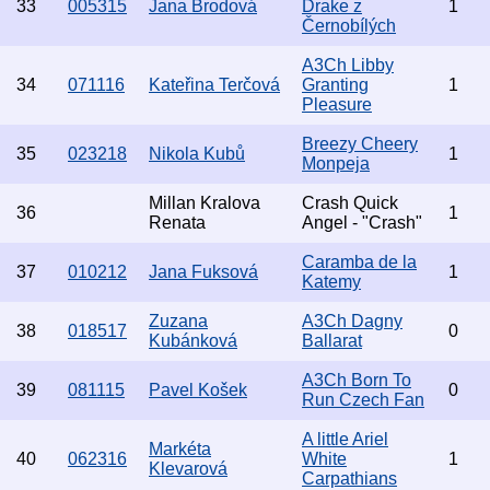
33
005315
Jana Brodová
Drake z
1
Černobílých
A3Ch Libby
34
071116
Kateřina Terčová
Granting
1
Pleasure
Breezy Cheery
35
023218
Nikola Kubů
1
Monpeja
Millan Kralova
Crash Quick
36
1
Renata
Angel - "Crash"
Caramba de la
37
010212
Jana Fuksová
1
Katemy
Zuzana
A3Ch Dagny
38
018517
0
Kubánková
Ballarat
A3Ch Born To
39
081115
Pavel Košek
0
Run Czech Fan
A little Ariel
Markéta
40
062316
White
1
Klevarová
Carpathians