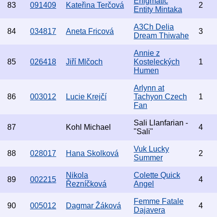
Enigmatic
83
091409
Kateřina Terčová
2
Entity Mintaka
A3Ch Delia
84
034817
Aneta Fricová
3
Dream Thiwahe
Annie z
85
026418
Jiří Mlčoch
Kosteleckých
1
Humen
Arlynn at
86
003012
Lucie Krejčí
Tachyon Czech
1
Fan
Sali Llanfarian -
87
Kohl Michael
4
"Sali"
Vuk Lucky
88
028017
Hana Skolková
2
Summer
Nikola
Colette Quick
89
002215
4
Řezníčková
Angel
Femme Fatale
90
005012
Dagmar Žáková
4
Dajavera