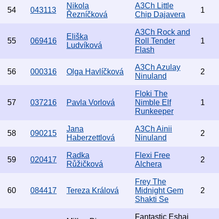
Nikola
A3Ch Little
54
043113
1
Řezníčková
Chip Dajavera
A3Ch Rock and
Eliška
55
069416
Roll Tender
1
Ludvíková
Flash
A3Ch Azulay
56
000316
Olga Havlíčková
2
Ninuland
Floki The
57
037216
Pavla Vorlová
Nimble Elf
1
Runkeeper
Jana
A3Ch Ainii
58
090215
2
Haberzettlová
Ninuland
Radka
Flexi Free
59
020417
2
Růžičková
Alchera
Frey The
60
084417
Tereza Králová
Midnight Gem
2
Shakti Se
Fantastic Eshai