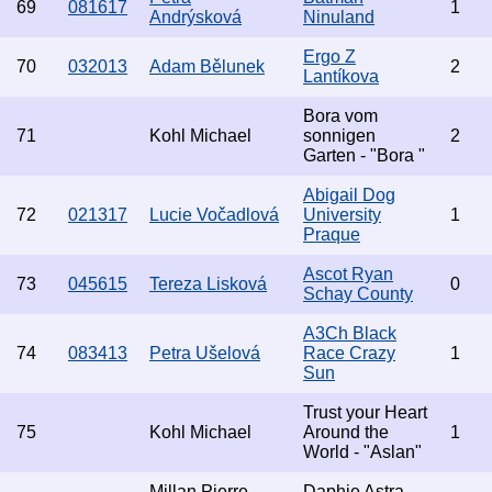
69
081617
1
Andrýsková
Ninuland
Ergo Z
70
032013
Adam Bělunek
2
Lantíkova
Bora vom
71
Kohl Michael
sonnigen
2
Garten - "Bora "
Abigail Dog
72
021317
Lucie Vočadlová
University
1
Praque
Ascot Ryan
73
045615
Tereza Lisková
0
Schay County
A3Ch Black
74
083413
Petra Ušelová
Race Crazy
1
Sun
Trust your Heart
75
Kohl Michael
Around the
1
World - "Aslan"
Millan Pierre
Daphie Astra -