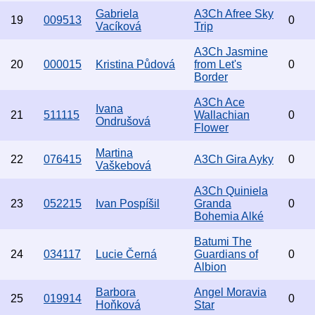
Gabriela
A3Ch Afree Sky
19
009513
0
Vacíková
Trip
A3Ch Jasmine
20
000015
Kristina Půdová
from Let's
0
Border
A3Ch Ace
Ivana
21
511115
Wallachian
0
Ondrušová
Flower
Martina
22
076415
A3Ch Gira Ayky
0
Vaškebová
A3Ch Quiniela
23
052215
Ivan Pospíšil
Granda
0
Bohemia Alké
Batumi The
24
034117
Lucie Černá
Guardians of
0
Albion
Barbora
Angel Moravia
25
019914
0
Hoňková
Star