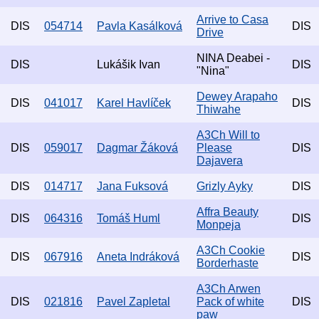
Arrive to Casa
DIS
054714
Pavla Kasálková
DIS
Drive
NINA Deabei -
DIS
Lukášik Ivan
DIS
"Nina"
Dewey Arapaho
DIS
041017
Karel Havlíček
DIS
Thiwahe
A3Ch Will to
DIS
059017
Dagmar Žáková
Please
DIS
Dajavera
DIS
014717
Jana Fuksová
Grizly Ayky
DIS
Affra Beauty
DIS
064316
Tomáš Huml
DIS
Monpeja
A3Ch Cookie
DIS
067916
Aneta Indráková
DIS
Borderhaste
A3Ch Arwen
DIS
021816
Pavel Zapletal
Pack of white
DIS
paw