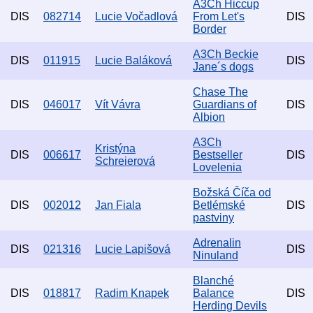
A3Ch Hiccup
DIS
082714
Lucie Vočadlová
From Let's
DIS
Border
A3Ch Beckie
DIS
011915
Lucie Baláková
DIS
Jane´s dogs
Chase The
DIS
046017
Vít Vávra
Guardians of
DIS
Albion
A3Ch
Kristýna
DIS
006617
Bestseller
DIS
Schreierová
Lovelenia
Božská Číča od
DIS
002012
Jan Fiala
Betlémské
DIS
pastviny
Adrenalin
DIS
021316
Lucie Lapišová
DIS
Ninuland
Blanché
DIS
018817
Radim Knapek
Balance
DIS
Herding Devils