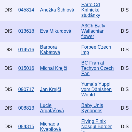
Farro Od
DIS
045814
Anežka Štihlová
Knínické
DIS
studánky
A3Ch Baffy
DIS
013618
Eva Mikurdová
Wallachian
DIS
flower
Barbora
Forbee Czech
DIS
014516
DIS
Kabátová
Imp
BC Fran at
DIS
015016
Michal Krejčí
Tachyon Czech
DIS
Fan
Yuma´s Yuppi
DIS
090717
Jan Krejčí
vom Dänishen
DIS
Wohld
Lucie
Baby Unis
DIS
008813
DIS
Argalášová
Kynopolis
Flying Finix
Michaela
DIS
084315
Nasgul Border
DIS
Kvapilová
´s