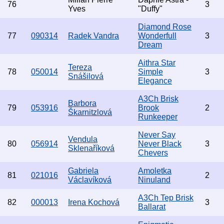
76
3
Yves
"Duffy"
Diamond Rose
77
090314
Radek Vandra
Wonderfull
3
Dream
Aithra Star
Tereza
78
050014
Simple
3
Snášilová
Elegance
A3Ch Brisk
Barbora
79
053916
Brook
2
Škarnitzlová
Runkeeper
Never Say
Vendula
80
056914
Never Black
3
Sklenaříková
Chevers
Gabriela
Amoletka
81
021016
2
Václavíková
Ninuland
A3Ch Tep Brisk
82
000013
Irena Kochová
3
Ballarat