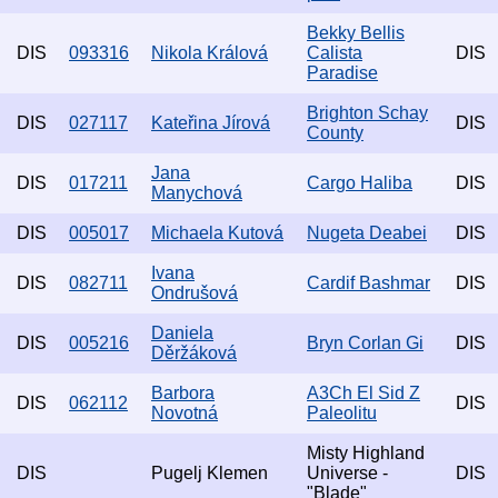
Bekky Bellis
DIS
093316
Nikola Králová
Calista
DIS
Paradise
Brighton Schay
DIS
027117
Kateřina Jírová
DIS
County
Jana
DIS
017211
Cargo Haliba
DIS
Manychová
DIS
005017
Michaela Kutová
Nugeta Deabei
DIS
Ivana
DIS
082711
Cardif Bashmar
DIS
Ondrušová
Daniela
DIS
005216
Bryn Corlan Gi
DIS
Děržáková
Barbora
A3Ch El Sid Z
DIS
062112
DIS
Novotná
Paleolitu
Misty Highland
DIS
Pugelj Klemen
Universe -
DIS
"Blade"