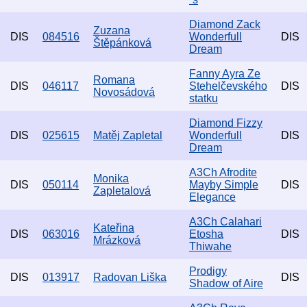
Diamond Zack
Zuzana
DIS
084516
Wonderfull
DIS
Štěpánková
Dream
Fanny Ayra Ze
Romana
DIS
046117
Stehelčevského
DIS
Novosádová
statku
Diamond Fizzy
DIS
025615
Matěj Zapletal
Wonderfull
DIS
Dream
A3Ch Afrodite
Monika
DIS
050114
Mayby Simple
DIS
Zapletalová
Elegance
A3Ch Calahari
Kateřina
DIS
063016
Etosha
DIS
Mrázková
Thiwahe
Prodigy
DIS
013917
Radovan Liška
DIS
Shadow of Aire