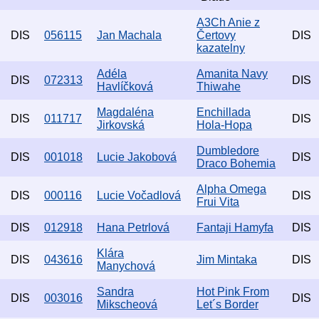
A3Ch Anie z
DIS
056115
Jan Machala
Čertovy
DIS
kazatelny
Adéla
Amanita Navy
DIS
072313
DIS
Havlíčková
Thiwahe
Magdaléna
Enchillada
DIS
011717
DIS
Jirkovská
Hola-Hopa
Dumbledore
DIS
001018
Lucie Jakobová
DIS
Draco Bohemia
Alpha Omega
DIS
000116
Lucie Vočadlová
DIS
Frui Vita
DIS
012918
Hana Petrlová
Fantaji Hamyfa
DIS
Klára
DIS
043616
Jim Mintaka
DIS
Manychová
Sandra
Hot Pink From
DIS
003016
DIS
Mikscheová
Let´s Border