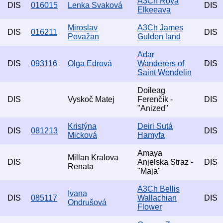
A3Ch Roya
DIS
016015
Lenka Svaková
DIS
Elkeeava
Miroslav
A3Ch James
DIS
016211
DIS
Považan
Gulden land
Adar
DIS
093116
Olga Edrová
Wanderers of
DIS
Saint Wendelin
Doileag
DIS
Vyskoč Matej
Ferenčík -
DIS
"Anized"
Kristýna
Deiri Sutá
DIS
081213
DIS
Micková
Hamyfa
Amaya
Millan Kralova
DIS
Anjelska Straz -
DIS
Renata
"Maja"
A3Ch Bellis
Ivana
DIS
085117
Wallachian
DIS
Ondrušová
Flower