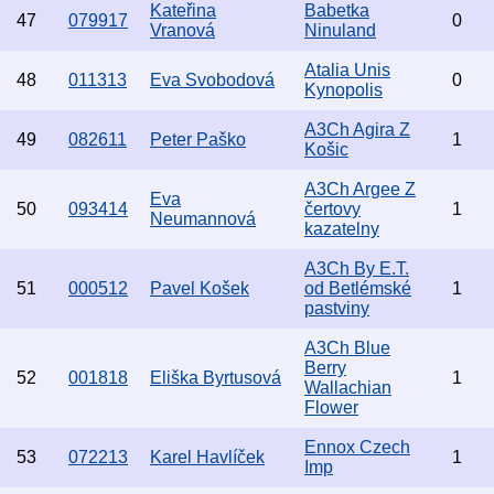
Kateřina
Babetka
47
079917
0
Vranová
Ninuland
Atalia Unis
48
011313
Eva Svobodová
0
Kynopolis
A3Ch Agira Z
49
082611
Peter Paško
1
Košic
A3Ch Argee Z
Eva
50
093414
čertovy
1
Neumannová
kazatelny
A3Ch By E.T.
51
000512
Pavel Košek
od Betlémské
1
pastviny
A3Ch Blue
Berry
52
001818
Eliška Byrtusová
1
Wallachian
Flower
Ennox Czech
53
072213
Karel Havlíček
1
Imp