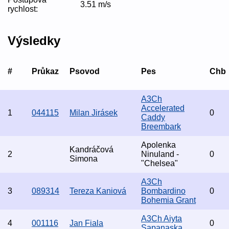
3.51 m/s
rychlost:
Výsledky
#
Průkaz
Psovod
Pes
Chb
A3Ch
Accelerated
1
044115
Milan Jirásek
0
Caddy
Breembark
Apolenka
Kandráčová
2
Ninuland -
0
Simona
"Chelsea"
A3Ch
3
089314
Tereza Kaniová
Bombardino
0
Bohemia Grant
A3Ch Aiyta
4
001116
Jan Fiala
0
Sapanaska