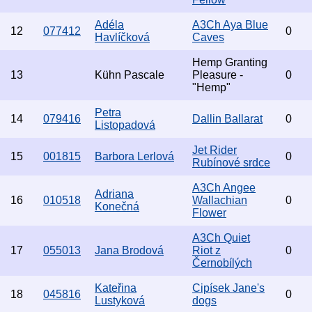
Adéla
A3Ch Aya Blue
12
077412
0
Havlíčková
Caves
Hemp Granting
13
Kühn Pascale
Pleasure -
0
"Hemp"
Petra
14
079416
Dallin Ballarat
0
Listopadová
Jet Rider
15
001815
Barbora Lerlová
0
Rubínové srdce
A3Ch Angee
Adriana
16
010518
Wallachian
0
Konečná
Flower
A3Ch Quiet
17
055013
Jana Brodová
Riot z
0
Černobílých
Kateřina
Cipísek Jane's
18
045816
0
Lustyková
dogs