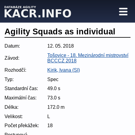
Agility Squads as individual
Datum:
12. 05. 2018
Tošovice - 18. Mezinárodní mistrovství
Závod:
BCCCZ 2018
Rozhodčí:
Kirik, Ivana (SI)
Typ:
Spec
Standardní čas:
49.0 s
Maximální čas:
73.0 s
Délka:
172.0 m
Velikost:
L
Počet překážek:
18
Postupová