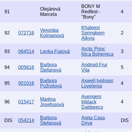
BONY M
Olejárová
91
Redfest -
4
Marcela
"Bony"
Khaleesi
Veronika
92
072716
Springborn
2
Kolmanová
Alkyra
Arctic Princ
93
064514
Lenka Fialová
3
Nica Bohemica
Barbora
Android Frui
94
005616
5
Štefanová
Vita
Barbora
Axwell typhoon
95
001016
4
Poživilová
Lovelenia
Avengers
Martina
96
015417
triblack
4
Josefusová
Dabbeeco
Barbora
Areta Casa
DIS
054214
DIS
Štefanová
Drive