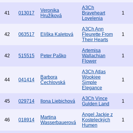
A3Ch
Veronika
41
013017
Braveheart
1
Hružíková
Lovelenia
A3Ch Ann
42
063517
Eliška Kaletová
Fleurette From
1
Their Hearts
Artemisa
42
515515
Peter Paško
Wallachian
1
Flower
A3Ch Atlas
Barbora
Wookiee
44
041414
1
Čechlovská
Simple
Elegance
A3Ch Vince
45
029714
Ilona Liebichová
1
Gulden Land
Angel Jackie z
Martina
46
018914
Kosteleckých
1
Wasserbauerová
Humen