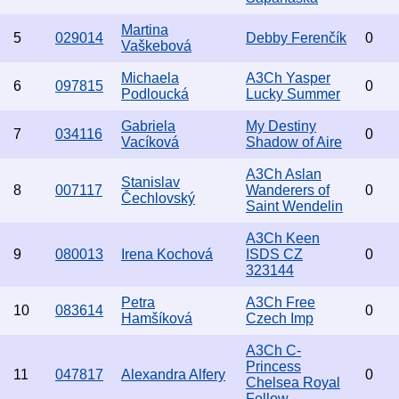
Martina
5
029014
Debby Ferenčík
0
Vaškebová
Michaela
A3Ch Yasper
6
097815
0
Podloucká
Lucky Summer
Gabriela
My Destiny
7
034116
0
Vacíková
Shadow of Aire
A3Ch Aslan
Stanislav
8
007117
Wanderers of
0
Čechlovský
Saint Wendelin
A3Ch Keen
9
080013
Irena Kochová
ISDS CZ
0
323144
Petra
A3Ch Free
10
083614
0
Hamšíková
Czech Imp
A3Ch C-
Princess
11
047817
Alexandra Alfery
0
Chelsea Royal
Fellow