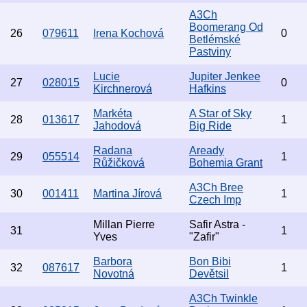
A3Ch
Boomerang Od
26
079611
Irena Kochová
0
Betlémské
Pastviny
Lucie
Jupiter Jenkee
27
028015
0
Kirchnerová
Hafkins
Markéta
A Star of Sky
28
013617
1
Jahodová
Big Ride
Radana
Aready
29
055514
1
Růžičková
Bohemia Grant
A3Ch Bree
30
001411
Martina Jírová
1
Czech Imp
Millan Pierre
Safir Astra -
31
1
Yves
"Zafir"
Barbora
Bon Bibi
32
087617
1
Novotná
Devětsil
A3Ch Twinkle