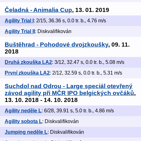
Čeladná - Animalia Cup
, 13. 01. 2019
Agility Trial I
: 2/15, 36.36 s, 0.0 tr. b., 4.76 m/s
Agility Trial II
: Diskvalifikován
Buštěhrad - Pohodové dvojzkoušky
, 09. 11.
2018
Druhá zkouška LA2
: 3/12, 32.47 s, 0.0 tr. b., 5.08 m/s
První zkouška LA2
: 2/12, 32.59 s, 0.0 tr. b., 5.31 m/s
Suchdol nad Odrou - Large speciál otevřený
závod agility při MČR IPO belgických ovčáků
,
13. 10. 2018 - 14. 10. 2018
Agility neděle L
: 6/28, 39.91 s, 5.0 tr. b., 4.86 m/s
Agility sobota L
: Diskvalifikován
Jumping neděle L
: Diskvalifikován