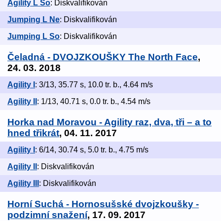
Agility L So
: Diskvalifikován
Jumping L Ne
: Diskvalifikován
Jumping L So
: Diskvalifikován
Čeladná - DVOJZKOUŠKY The North Face
,
24. 03. 2018
Agility I
: 3/13, 35.77 s, 10.0 tr. b., 4.64 m/s
Agility II
: 1/13, 40.71 s, 0.0 tr. b., 4.54 m/s
Horka nad Moravou - Agility raz, dva, tři – a to
hned třikrát
, 04. 11. 2017
Agility I
: 6/14, 30.74 s, 5.0 tr. b., 4.75 m/s
Agility II
: Diskvalifikován
Agility III
: Diskvalifikován
Horní Suchá - Hornosušské dvojzkoušky -
podzimní snažení
, 17. 09. 2017