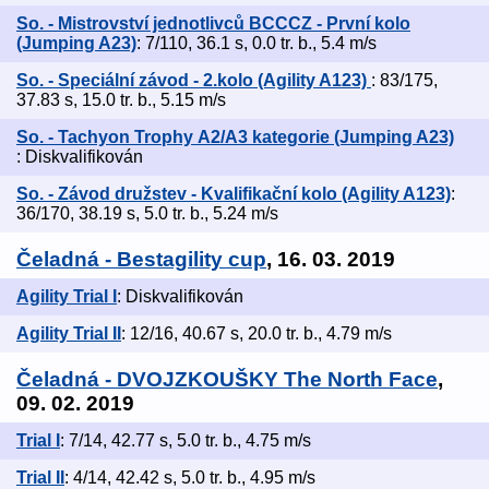
So. - Mistrovství jednotlivců BCCCZ - První kolo
(Jumping A23)
: 7/110, 36.1 s, 0.0 tr. b., 5.4 m/s
So. - Speciální závod - 2.kolo (Agility A123)
: 83/175,
37.83 s, 15.0 tr. b., 5.15 m/s
So. - Tachyon Trophy A2/A3 kategorie (Jumping A23)
: Diskvalifikován
So. - Závod družstev - Kvalifikační kolo (Agility A123)
:
36/170, 38.19 s, 5.0 tr. b., 5.24 m/s
Čeladná - Bestagility cup
, 16. 03. 2019
Agility Trial I
: Diskvalifikován
Agility Trial II
: 12/16, 40.67 s, 20.0 tr. b., 4.79 m/s
Čeladná - DVOJZKOUŠKY The North Face
,
09. 02. 2019
Trial I
: 7/14, 42.77 s, 5.0 tr. b., 4.75 m/s
Trial II
: 4/14, 42.42 s, 5.0 tr. b., 4.95 m/s