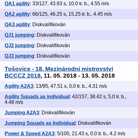
QA1 agility
: 33/127, 43.93 s, 10.0 tr. b., 4.55 m/s
QA2 agility
: 66/125, 46.25 s, 15.25 tr. b., 4.45 m/s
QA3 agility
: Diskvalifikován
QJ1 jumping
: Diskvalifikován
QJ2 jumping
: Diskvalifikován
QJ3 jumping
: Diskvalifikován
Tošovice - 18. Mezinárodní mistrovství
BCCCZ 2018
, 11. 05. 2018 - 13. 05. 2018
Agility A2A3
: 13/95, 47.51 s, 0.0 tr. b., 4.31 m/s
Agility Squads as individual
: 42/157, 38.42 s, 5.0 tr. b.,
4.48 m/s
Jumping A2A3
: Diskvalifikován
Jumping Squads as Individual
: Diskvalifikován
Power & Speed A2A3
: 5/100, 21.43 s, 0.0 tr. b., 4.2 m/s