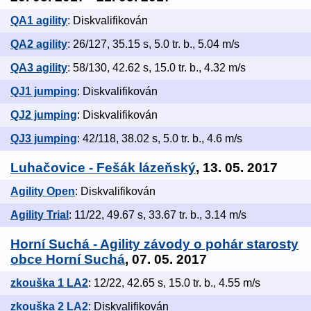
QA1 agility
: Diskvalifikován
QA2 agility
: 26/127, 35.15 s, 5.0 tr. b., 5.04 m/s
QA3 agility
: 58/130, 42.62 s, 15.0 tr. b., 4.32 m/s
QJ1 jumping
: Diskvalifikován
QJ2 jumping
: Diskvalifikován
QJ3 jumping
: 42/118, 38.02 s, 5.0 tr. b., 4.6 m/s
Luhačovice - Fešák lázeňský
, 13. 05. 2017
Agility Open
: Diskvalifikován
Agility Trial
: 11/22, 49.67 s, 33.67 tr. b., 3.14 m/s
Horní Suchá - Agility závody o pohár starosty
obce Horní Suchá
, 07. 05. 2017
zkouška 1 LA2
: 12/22, 42.65 s, 15.0 tr. b., 4.55 m/s
zkouška 2 LA2
: Diskvalifikován