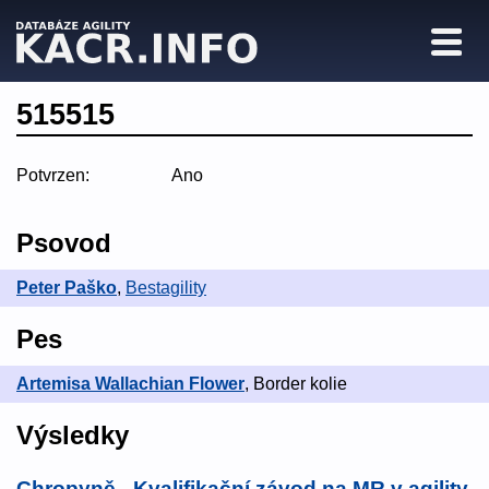
515515
Potvrzen:
Ano
Psovod
Peter Paško
,
Bestagility
Pes
Artemisa Wallachian Flower
, Border kolie
Výsledky
Chropyně - Kvalifikační závod na MR v agility
,