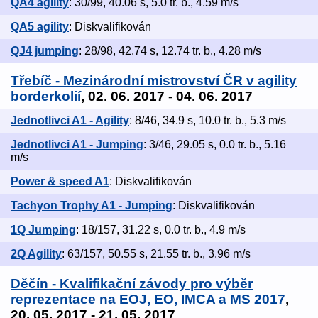
QA4 agility
: 30/99, 40.06 s, 5.0 tr. b., 4.59 m/s
QA5 agility
: Diskvalifikován
QJ4 jumping
: 28/98, 42.74 s, 12.74 tr. b., 4.28 m/s
Třebíč - Mezinárodní mistrovství ČR v agility
borderkolií
, 02. 06. 2017 - 04. 06. 2017
Jednotlivci A1 - Agility
: 8/46, 34.9 s, 10.0 tr. b., 5.3 m/s
Jednotlivci A1 - Jumping
: 3/46, 29.05 s, 0.0 tr. b., 5.16
m/s
Power & speed A1
: Diskvalifikován
Tachyon Trophy A1 - Jumping
: Diskvalifikován
1Q Jumping
: 18/157, 31.22 s, 0.0 tr. b., 4.9 m/s
2Q Agility
: 63/157, 50.55 s, 21.55 tr. b., 3.96 m/s
Děčín - Kvalifikační závody pro výběr
reprezentace na EOJ, EO, IMCA a MS 2017
,
20. 05. 2017 - 21. 05. 2017