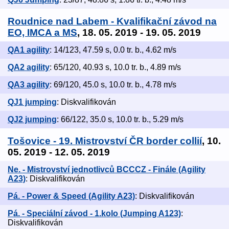
Roudnice nad Labem - Kvalifikační závod na
EO, IMCA a MS
, 18. 05. 2019 - 19. 05. 2019
QA1 agility
: 14/123, 47.59 s, 0.0 tr. b., 4.62 m/s
QA2 agility
: 65/120, 40.93 s, 10.0 tr. b., 4.89 m/s
QA3 agility
: 69/120, 45.0 s, 10.0 tr. b., 4.78 m/s
QJ1 jumping
: Diskvalifikován
QJ2 jumping
: 66/122, 35.0 s, 10.0 tr. b., 5.29 m/s
Tošovice - 19. Mistrovství ČR border collií
, 10.
05. 2019 - 12. 05. 2019
Ne. - Mistrovství jednotlivců BCCCZ - Finále (Agility
A23)
: Diskvalifikován
Pá. - Power & Speed (Agility A23)
: Diskvalifikován
Pá. - Speciální závod - 1.kolo (Jumping A123)
:
Diskvalifikován