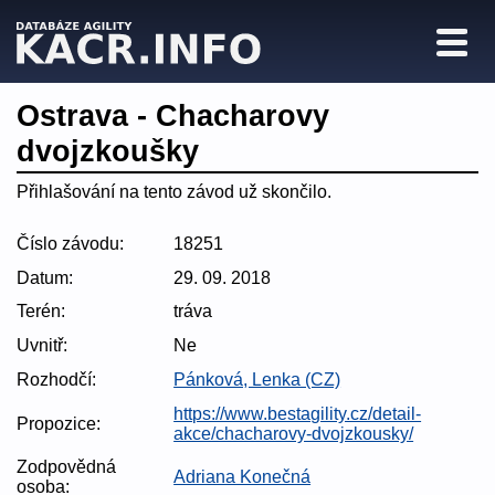
Ostrava - Chacharovy
dvojzkoušky
Přihlašování na tento závod už skončilo.
Číslo závodu:
18251
Datum:
29. 09. 2018
Terén:
tráva
Uvnitř:
Ne
Rozhodčí:
Pánková, Lenka (CZ)
https://www.bestagility.cz/detail-
Propozice:
akce/chacharovy-dvojzkousky/
Zodpovědná
Adriana Konečná
osoba: