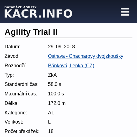
Agility Trial II
Datum:
29. 09. 2018
Závod:
Ostrava - Chacharovy dvojzkoušky
Rozhodčí:
Pánková, Lenka (CZ)
Typ:
ZkA
Standardní čas:
58.0 s
Maximální čas:
100.0 s
Délka:
172.0 m
Kategorie:
A1
Velikost:
L
Počet překážek:
18