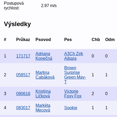
Postupová
2.97 m/s
rychlost:
Výsledky
#
Průkaz
Psovod
Pes
Chb
Odm
Adriana
A3Ch Zirk
1
171717
0
0
Konečná
Aibara
Brown
Martina
Surprise
2
058517
1
1
Cabáková
Green May-
T
Kristýna
Victorie
3
090616
2
0
Ličková
Foxy Fox
Markéta
4
083017
Sookie
1
1
Mecová