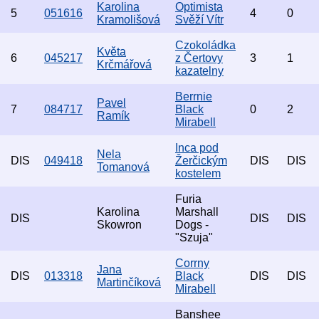
Karolina
Optimista
5
051616
4
0
Kramolišová
Svěží Vítr
Czokoládka
Květa
6
045217
z Čertovy
3
1
Krčmářová
kazatelny
Berrnie
Pavel
7
084717
Black
0
2
Ramík
Mirabell
Inca pod
Nela
DIS
049418
Žerčickým
DIS
DIS
Tomanová
kostelem
Furia
Karolina
Marshall
DIS
DIS
DIS
Skowron
Dogs -
"Szuja"
Corrny
Jana
DIS
013318
Black
DIS
DIS
Martinčíková
Mirabell
Banshee