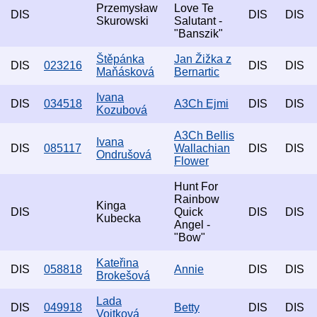
Przemysław
Love Te
DIS
DIS
DIS
Skurowski
Salutant -
"Banszik"
Štěpánka
Jan Žižka z
DIS
023216
DIS
DIS
Maňásková
Bernartic
Ivana
DIS
034518
A3Ch Ejmi
DIS
DIS
Kozubová
A3Ch Bellis
Ivana
DIS
085117
Wallachian
DIS
DIS
Ondrušová
Flower
Hunt For
Rainbow
Kinga
DIS
Quick
DIS
DIS
Kubecka
Angel -
"Bow"
Kateřina
DIS
058818
Annie
DIS
DIS
Brokešová
Lada
DIS
049918
Betty
DIS
DIS
Vojtková