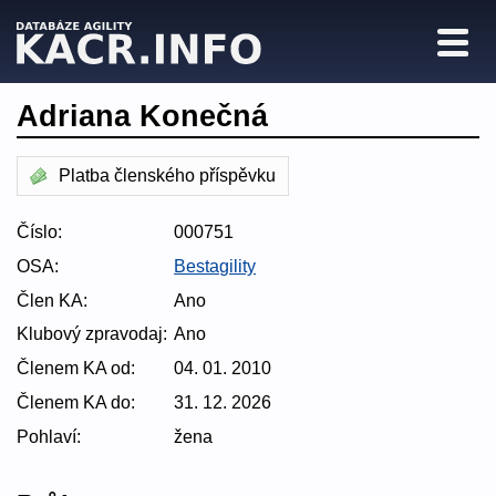
Adriana Konečná
Platba členského příspěvku
Číslo:
000751
OSA:
Bestagility
Člen KA:
Ano
Klubový zpravodaj:
Ano
Členem KA od:
04. 01. 2010
Členem KA do:
31. 12. 2026
Pohlaví:
žena