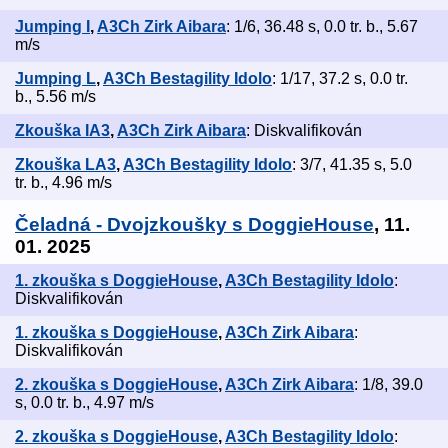
Jumping I
,
A3Ch Zirk Aibara
: 1/6, 36.48 s, 0.0 tr. b., 5.67
m/s
Jumping L
,
A3Ch Bestagility Idolo
: 1/17, 37.2 s, 0.0 tr.
b., 5.56 m/s
Zkouška IA3
,
A3Ch Zirk Aibara
: Diskvalifikován
Zkouška LA3
,
A3Ch Bestagility Idolo
: 3/7, 41.35 s, 5.0
tr. b., 4.96 m/s
Čeladná - Dvojzkoušky s DoggieHouse
, 11.
01. 2025
1. zkouška s DoggieHouse
,
A3Ch Bestagility Idolo
:
Diskvalifikován
1. zkouška s DoggieHouse
,
A3Ch Zirk Aibara
:
Diskvalifikován
2. zkouška s DoggieHouse
,
A3Ch Zirk Aibara
: 1/8, 39.0
s, 0.0 tr. b., 4.97 m/s
2. zkouška s DoggieHouse
,
A3Ch Bestagility Idolo
: