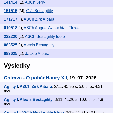
141414
(L)
,
A3Ch Jerry
151515
(M)
,
C.J. Bestagility
171717
(I)
,
A3Ch Zirk Aibara
010518
(I)
,
A3Ch Angee Wallachian Flower
222220
(L)
,
A3Ch Bestagility Idolo
083525
(I)
,
Alexis Bestagility
083625
(L)
,
Jackie Aibara
Výsledky
Ostrava - O pohár Naury XII
, 19. 07. 2026
Agility I
,
A3Ch Zirk Aibara
: 2/11, 45.95 s, 5.0 tr. b., 4.31
m/s
Agility I
,
Alexis Bestagility
: 3/11, 41.26 s, 10.0 tr. b., 4.8
m/s
Agility L
,
A3Ch Bestagility Idolo
: 2/19, 41.71 s, 0.0 tr. b.,