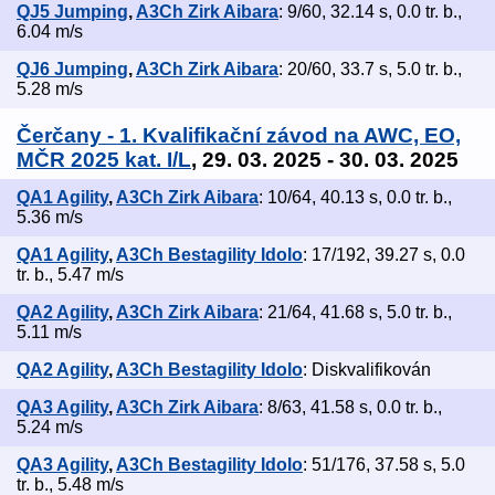
QJ5 Jumping
,
A3Ch Zirk Aibara
: 9/60, 32.14 s, 0.0 tr. b.,
6.04 m/s
QJ6 Jumping
,
A3Ch Zirk Aibara
: 20/60, 33.7 s, 5.0 tr. b.,
5.28 m/s
Čerčany - 1. Kvalifikační závod na AWC, EO,
MČR 2025 kat. I/L
, 29. 03. 2025 - 30. 03. 2025
QA1 Agility
,
A3Ch Zirk Aibara
: 10/64, 40.13 s, 0.0 tr. b.,
5.36 m/s
QA1 Agility
,
A3Ch Bestagility Idolo
: 17/192, 39.27 s, 0.0
tr. b., 5.47 m/s
QA2 Agility
,
A3Ch Zirk Aibara
: 21/64, 41.68 s, 5.0 tr. b.,
5.11 m/s
QA2 Agility
,
A3Ch Bestagility Idolo
: Diskvalifikován
QA3 Agility
,
A3Ch Zirk Aibara
: 8/63, 41.58 s, 0.0 tr. b.,
5.24 m/s
QA3 Agility
,
A3Ch Bestagility Idolo
: 51/176, 37.58 s, 5.0
tr. b., 5.48 m/s