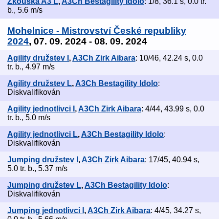
Zkouška A3 L
,
A3Ch Bestagility Idolo
: 1/8, 36.1 s, 0.0 tr.
b., 5.6 m/s
Mohelnice - Mistrovství České republiky
2024
, 07. 09. 2024 - 08. 09. 2024
Agility družstev I
,
A3Ch Zirk Aibara
: 10/46, 42.24 s, 0.0
tr. b., 4.97 m/s
Agility družstev L
,
A3Ch Bestagility Idolo
:
Diskvalifikován
Agility jednotlivci I
,
A3Ch Zirk Aibara
: 4/44, 43.99 s, 0.0
tr. b., 5.0 m/s
Agility jednotlivci L
,
A3Ch Bestagility Idolo
:
Diskvalifikován
Jumping družstev I
,
A3Ch Zirk Aibara
: 17/45, 40.94 s,
5.0 tr. b., 5.37 m/s
Jumping družstev L
,
A3Ch Bestagility Idolo
:
Diskvalifikován
Jumping jednotlivci I
,
A3Ch Zirk Aibara
: 4/45, 34.27 s,