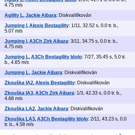
4.75 m/s
Agility L
,
Jackie Aibara
: Diskvalifikován
Jumping I
,
Alexis Bestagility
: 1/11, 32.52 s, 0.0 tr. b.,
5.07 m/s
Jumping I
,
A3Ch Zirk Aibara
: 3/11, 34.75 s, 0.0 tr. b.,
4.75 m/s
Jumping L
,
A3Ch Bestagility Idolo
: 7/27, 35.45 s, 5.0 tr.
b., 4.65 m/s
Jumping L
,
Jackie Aibara
: Diskvalifikován
Zkouška IA2
,
Alexis Bestagility
: Diskvalifikován
Zkouška IA3
,
A3Ch Zirk Aibara
: 1/3, 42.33 s, 0.0 tr. b.,
4.68 m/s
Zkouška LA2
,
Jackie Aibara
: Diskvalifikován
Zkouška LA3
,
A3Ch Bestagility Idolo
: 2/11, 43.23 s, 0.0
tr. b., 4.58 m/s