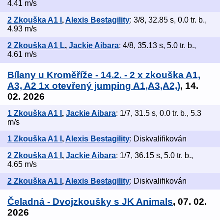
4.41 m/s
2 Zkouška A1 I
,
Alexis Bestagility
: 3/8, 32.85 s, 0.0 tr. b.,
4.93 m/s
2 Zkouška A1 L
,
Jackie Aibara
: 4/8, 35.13 s, 5.0 tr. b.,
4.61 m/s
Bílany u Kroměříže - 14.2. - 2 x zkouška A1,
A3, A2 1x otevřený jumping A1,A3,A2,)
, 14.
02. 2026
1 Zkouška A1 I
,
Jackie Aibara
: 1/7, 31.5 s, 0.0 tr. b., 5.3
m/s
1 Zkouška A1 I
,
Alexis Bestagility
: Diskvalifikován
2 Zkouška A1 I
,
Jackie Aibara
: 1/7, 36.15 s, 5.0 tr. b.,
4.65 m/s
2 Zkouška A1 I
,
Alexis Bestagility
: Diskvalifikován
Čeladná - Dvojzkoušky s JK Animals
, 07. 02.
2026