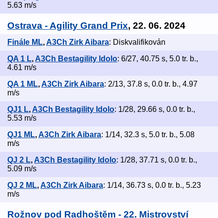
5.63 m/s
Ostrava - Agility Grand Prix
, 22. 06. 2024
Finále ML
,
A3Ch Zirk Aibara
: Diskvalifikován
QA 1 L
,
A3Ch Bestagility Idolo
: 6/27, 40.75 s, 5.0 tr. b.,
4.61 m/s
QA 1 ML
,
A3Ch Zirk Aibara
: 2/13, 37.8 s, 0.0 tr. b., 4.97
m/s
QJ1 L
,
A3Ch Bestagility Idolo
: 1/28, 29.66 s, 0.0 tr. b.,
5.53 m/s
QJ1 ML
,
A3Ch Zirk Aibara
: 1/14, 32.3 s, 5.0 tr. b., 5.08
m/s
QJ 2 L
,
A3Ch Bestagility Idolo
: 1/28, 37.71 s, 0.0 tr. b.,
5.09 m/s
QJ 2 ML
,
A3Ch Zirk Aibara
: 1/14, 36.73 s, 0.0 tr. b., 5.23
m/s
Rožnov pod Radhoštěm - 22. Mistrovství