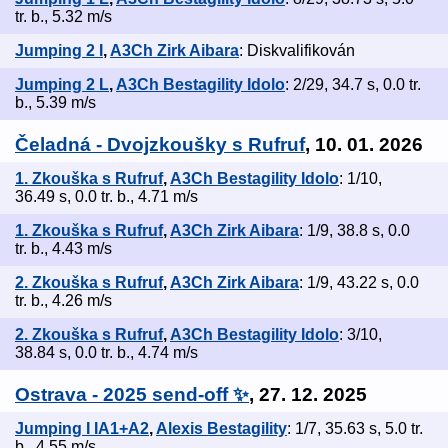
tr. b., 5.32 m/s
Jumping 2 I
,
A3Ch Zirk Aibara
: Diskvalifikován
Jumping 2 L
,
A3Ch Bestagility Idolo
: 2/29, 34.7 s, 0.0 tr.
b., 5.39 m/s
Čeladná - Dvojzkoušky s Rufruf
, 10. 01. 2026
1. Zkouška s Rufruf
,
A3Ch Bestagility Idolo
: 1/10,
36.49 s, 0.0 tr. b., 4.71 m/s
1. Zkouška s Rufruf
,
A3Ch Zirk Aibara
: 1/9, 38.8 s, 0.0
tr. b., 4.43 m/s
2. Zkouška s Rufruf
,
A3Ch Zirk Aibara
: 1/9, 43.22 s, 0.0
tr. b., 4.26 m/s
2. Zkouška s Rufruf
,
A3Ch Bestagility Idolo
: 3/10,
38.84 s, 0.0 tr. b., 4.74 m/s
Ostrava - 2025 send-off ✨
, 27. 12. 2025
Jumping I IA1+A2
,
Alexis Bestagility
: 1/7, 35.63 s, 5.0 tr.
b., 4.55 m/s