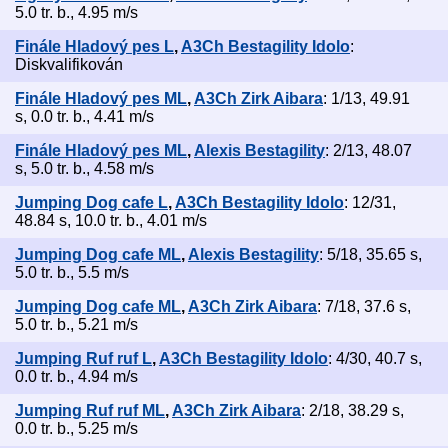
5.0 tr. b., 4.95 m/s
Finále Hladový pes L
,
A3Ch Bestagility Idolo
:
Diskvalifikován
Finále Hladový pes ML
,
A3Ch Zirk Aibara
: 1/13, 49.91
s, 0.0 tr. b., 4.41 m/s
Finále Hladový pes ML
,
Alexis Bestagility
: 2/13, 48.07
s, 5.0 tr. b., 4.58 m/s
Jumping Dog cafe L
,
A3Ch Bestagility Idolo
: 12/31,
48.84 s, 10.0 tr. b., 4.01 m/s
Jumping Dog cafe ML
,
Alexis Bestagility
: 5/18, 35.65 s,
5.0 tr. b., 5.5 m/s
Jumping Dog cafe ML
,
A3Ch Zirk Aibara
: 7/18, 37.6 s,
5.0 tr. b., 5.21 m/s
Jumping Ruf ruf L
,
A3Ch Bestagility Idolo
: 4/30, 40.7 s,
0.0 tr. b., 4.94 m/s
Jumping Ruf ruf ML
,
A3Ch Zirk Aibara
: 2/18, 38.29 s,
0.0 tr. b., 5.25 m/s