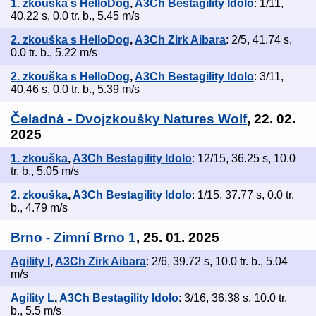
1. zkouška s HelloDog
,
A3Ch Bestagility Idolo
: 1/11,
40.22 s, 0.0 tr. b., 5.45 m/s
2. zkouška s HelloDog
,
A3Ch Zirk Aibara
: 2/5, 41.74 s,
0.0 tr. b., 5.22 m/s
2. zkouška s HelloDog
,
A3Ch Bestagility Idolo
: 3/11,
40.46 s, 0.0 tr. b., 5.39 m/s
Čeladná - Dvojzkoušky Natures Wolf
, 22. 02.
2025
1. zkouška
,
A3Ch Bestagility Idolo
: 12/15, 36.25 s, 10.0
tr. b., 5.05 m/s
2. zkouška
,
A3Ch Bestagility Idolo
: 1/15, 37.77 s, 0.0 tr.
b., 4.79 m/s
Brno - Zimní Brno 1
, 25. 01. 2025
Agility I
,
A3Ch Zirk Aibara
: 2/6, 39.72 s, 10.0 tr. b., 5.04
m/s
Agility L
,
A3Ch Bestagility Idolo
: 3/16, 36.38 s, 10.0 tr.
b., 5.5 m/s