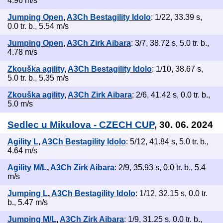
4.96 m/s
Jumping Open
,
A3Ch Bestagility Idolo
: 1/22, 33.39 s,
0.0 tr. b., 5.54 m/s
Jumping Open
,
A3Ch Zirk Aibara
: 3/7, 38.72 s, 5.0 tr. b.,
4.78 m/s
Zkouška agility
,
A3Ch Bestagility Idolo
: 1/10, 38.67 s,
5.0 tr. b., 5.35 m/s
Zkouška agility
,
A3Ch Zirk Aibara
: 2/6, 41.42 s, 0.0 tr. b.,
5.0 m/s
Sedlec u Mikulova - CZECH CUP
, 30. 06. 2024
Agility L
,
A3Ch Bestagility Idolo
: 5/12, 41.84 s, 5.0 tr. b.,
4.64 m/s
Agility M/L
,
A3Ch Zirk Aibara
: 2/9, 35.93 s, 0.0 tr. b., 5.4
m/s
Jumping L
,
A3Ch Bestagility Idolo
: 1/12, 32.15 s, 0.0 tr.
b., 5.47 m/s
Jumping M/L
,
A3Ch Zirk Aibara
: 1/9, 31.25 s, 0.0 tr. b.,