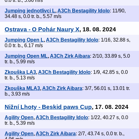
0.0 tr. b., 5.66 m/s
Jumping jednotlivci L
,
A3Ch Bestagility Idolo
: 11/90,
34.48 s, 0.0 tr. b., 5.57 m/s
Ostrava - O Pohár Naury X
, 18. 08. 2024
Jumping Open L
,
A3Ch Bestagility Idolo
: 1/16, 32.88 s,
0.0 tr. b., 6.17 m/s
Jumping Open ML
,
A3Ch Zirk Aibara
: 2/10, 33.89 s, 5.0
tr. b., 5.99 m/s
Zkouška LA3
,
A3Ch Bestagility Idolo
: 1/9, 42.85 s, 0.0
tr. b., 5.13 m/s
Zkouška MLA3
,
A3Ch Zirk Aibara
: 3/7, 56.01 s, 13.01 tr.
b., 3.93 m/s
Nižní Lhoty - Beskid paws Cup
, 17. 08. 2024
Agility Open
,
A3Ch Bestagility Idolo
: 1/22, 40.27 s, 0.0
tr. b., 5.39 m/s
Agility Open
,
A3Ch Zirk Aibara
: 2/7, 43.74 s, 0.0 tr. b.,