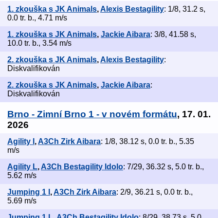
1. zkouška s JK Animals
,
Alexis Bestagility
: 1/8, 31.2 s,
0.0 tr. b., 4.71 m/s
1. zkouška s JK Animals
,
Jackie Aibara
: 3/8, 41.58 s,
10.0 tr. b., 3.54 m/s
2. zkouška s JK Animals
,
Alexis Bestagility
:
Diskvalifikován
2. zkouška s JK Animals
,
Jackie Aibara
:
Diskvalifikován
Brno - Zimní Brno 1 - v novém formátu
, 17. 01.
2026
Agility I
,
A3Ch Zirk Aibara
: 1/8, 38.12 s, 0.0 tr. b., 5.35
m/s
Agility L
,
A3Ch Bestagility Idolo
: 7/29, 36.32 s, 5.0 tr. b.,
5.62 m/s
Jumping 1 I
,
A3Ch Zirk Aibara
: 2/9, 36.21 s, 0.0 tr. b.,
5.69 m/s
Jumping 1 L
,
A3Ch Bestagility Idolo
: 8/29, 38.73 s, 5.0