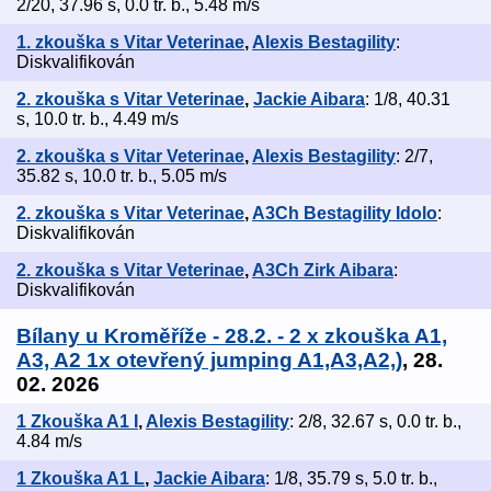
2/20, 37.96 s, 0.0 tr. b., 5.48 m/s
1. zkouška s Vitar Veterinae
,
Alexis Bestagility
:
Diskvalifikován
2. zkouška s Vitar Veterinae
,
Jackie Aibara
: 1/8, 40.31
s, 10.0 tr. b., 4.49 m/s
2. zkouška s Vitar Veterinae
,
Alexis Bestagility
: 2/7,
35.82 s, 10.0 tr. b., 5.05 m/s
2. zkouška s Vitar Veterinae
,
A3Ch Bestagility Idolo
:
Diskvalifikován
2. zkouška s Vitar Veterinae
,
A3Ch Zirk Aibara
:
Diskvalifikován
Bílany u Kroměříže - 28.2. - 2 x zkouška A1,
A3, A2 1x otevřený jumping A1,A3,A2,)
, 28.
02. 2026
1 Zkouška A1 I
,
Alexis Bestagility
: 2/8, 32.67 s, 0.0 tr. b.,
4.84 m/s
1 Zkouška A1 L
,
Jackie Aibara
: 1/8, 35.79 s, 5.0 tr. b.,