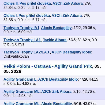
Oldies II. Pes přítel člověka
,
A3Ch Zirk Aibara
: 2/9,
34.84 s, 0.0 tr. b., 5.17 m/s
Oldies I. Pes přítel člověka
,
A3Ch Zirk Aibara
: 7/9,
31.38 s, 0.0 tr. b., 5.77 m/s
Tachyon Trophy IA1
,
Alexis Bestagility
: 1/22, 29.06 s,
0.0 tr. b., 6.09 m/s
Tachyon Trophy LA1
,
Jackie Aibara
: 6/46, 31.62 s, 0.0
tr. b., 5.6 m/s
Tachyon Trophy LA2/LA3
,
A3Ch Bestagility Idolo
:
Diskvalifikován
Velká Polom - Ostrava - Agility Grand Prix
, 09.
05. 2026
Agility Grancann L
,
A3Ch Bestagility Idolo
: 4/29, 44.15
s, 0.0 tr. b., 4.82 m/s
Agility Grancann ML
,
A3Ch Zirk Aibara
: 2/16, 42.76 s,
0.0 tr. b., 4.98 m/s
Agility Grancann ML
,
Alexis Bestagility
: 5/16, 43.07 s,