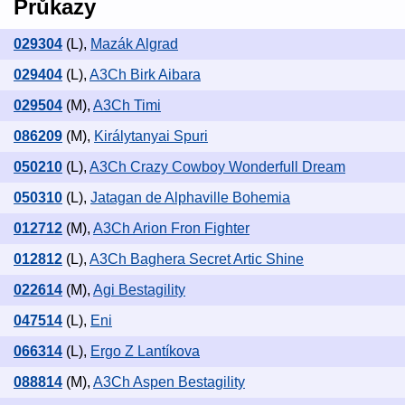
Průkazy
029304
(L)
,
Mazák Algrad
029404
(L)
,
A3Ch Birk Aibara
029504
(M)
,
A3Ch Timi
086209
(M)
,
Királytanyai Spuri
050210
(L)
,
A3Ch Crazy Cowboy Wonderfull Dream
050310
(L)
,
Jatagan de Alphaville Bohemia
012712
(M)
,
A3Ch Arion Fron Fighter
012812
(L)
,
A3Ch Baghera Secret Artic Shine
022614
(M)
,
Agi Bestagility
047514
(L)
,
Eni
066314
(L)
,
Ergo Z Lantíkova
088814
(M)
,
A3Ch Aspen Bestagility