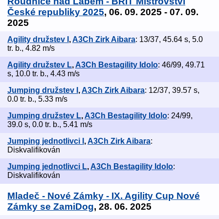
Roudnice nad Labem - BRIT Mistrovství
České republiky 2025
, 06. 09. 2025 - 07. 09.
2025
Agility družstev I
,
A3Ch Zirk Aibara
: 13/37, 45.64 s, 5.0
tr. b., 4.82 m/s
Agility družstev L
,
A3Ch Bestagility Idolo
: 46/99, 49.71
s, 10.0 tr. b., 4.43 m/s
Jumping družstev I
,
A3Ch Zirk Aibara
: 12/37, 39.57 s,
0.0 tr. b., 5.33 m/s
Jumping družstev L
,
A3Ch Bestagility Idolo
: 24/99,
39.0 s, 0.0 tr. b., 5.41 m/s
Jumping jednotlivci I
,
A3Ch Zirk Aibara
:
Diskvalifikován
Jumping jednotlivci L
,
A3Ch Bestagility Idolo
:
Diskvalifikován
Mladeč - Nové Zámky - IX. Agility Cup Nové
Zámky se ZamiDog
, 28. 06. 2025