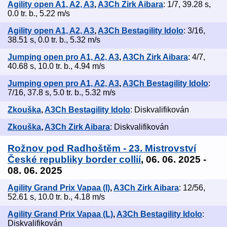
Agility open A1, A2, A3
,
A3Ch Zirk Aibara
: 1/7, 39.28 s,
0.0 tr. b., 5.22 m/s
Agility open A1, A2, A3
,
A3Ch Bestagility Idolo
: 3/16,
38.51 s, 0.0 tr. b., 5.32 m/s
Jumping open pro A1, A2, A3
,
A3Ch Zirk Aibara
: 4/7,
40.68 s, 10.0 tr. b., 4.94 m/s
Jumping open pro A1, A2, A3
,
A3Ch Bestagility Idolo
:
7/16, 37.8 s, 5.0 tr. b., 5.32 m/s
Zkouška
,
A3Ch Bestagility Idolo
: Diskvalifikován
Zkouška
,
A3Ch Zirk Aibara
: Diskvalifikován
Rožnov pod Radhoštěm - 23. Mistrovství
České republiky border collií
, 06. 06. 2025 -
08. 06. 2025
Agility Grand Prix Vapaa (I)
,
A3Ch Zirk Aibara
: 12/56,
52.61 s, 10.0 tr. b., 4.18 m/s
Agility Grand Prix Vapaa (L)
,
A3Ch Bestagility Idolo
:
Diskvalifikován