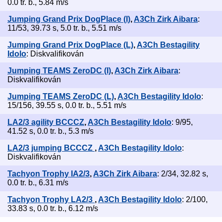
0.0 tr. b., 5.84 m/s
Jumping Grand Prix DogPlace (I)
,
A3Ch Zirk Aibara
:
11/53, 39.73 s, 5.0 tr. b., 5.51 m/s
Jumping Grand Prix DogPlace (L)
,
A3Ch Bestagility
Idolo
: Diskvalifikován
Jumping TEAMS ZeroDC (I)
,
A3Ch Zirk Aibara
:
Diskvalifikován
Jumping TEAMS ZeroDC (L)
,
A3Ch Bestagility Idolo
:
15/156, 39.55 s, 0.0 tr. b., 5.51 m/s
LA2/3 agility BCCCZ
,
A3Ch Bestagility Idolo
: 9/95,
41.52 s, 0.0 tr. b., 5.3 m/s
LA2/3 jumping BCCCZ
,
A3Ch Bestagility Idolo
:
Diskvalifikován
Tachyon Trophy IA2/3
,
A3Ch Zirk Aibara
: 2/34, 32.82 s,
0.0 tr. b., 6.31 m/s
Tachyon Trophy LA2/3
,
A3Ch Bestagility Idolo
: 2/100,
33.83 s, 0.0 tr. b., 6.12 m/s