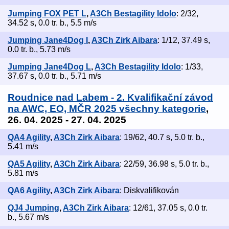
Jumping FOX PET L
,
A3Ch Bestagility Idolo
: 2/32,
34.52 s, 0.0 tr. b., 5.5 m/s
Jumping Jane4Dog I
,
A3Ch Zirk Aibara
: 1/12, 37.49 s,
0.0 tr. b., 5.73 m/s
Jumping Jane4Dog L
,
A3Ch Bestagility Idolo
: 1/33,
37.67 s, 0.0 tr. b., 5.71 m/s
Roudnice nad Labem - 2. Kvalifikační závod
na AWC, EO, MČR 2025 všechny kategorie
,
26. 04. 2025 - 27. 04. 2025
QA4 Agility
,
A3Ch Zirk Aibara
: 19/62, 40.7 s, 5.0 tr. b.,
5.41 m/s
QA5 Agility
,
A3Ch Zirk Aibara
: 22/59, 36.98 s, 5.0 tr. b.,
5.81 m/s
QA6 Agility
,
A3Ch Zirk Aibara
: Diskvalifikován
QJ4 Jumping
,
A3Ch Zirk Aibara
: 12/61, 37.05 s, 0.0 tr.
b., 5.67 m/s