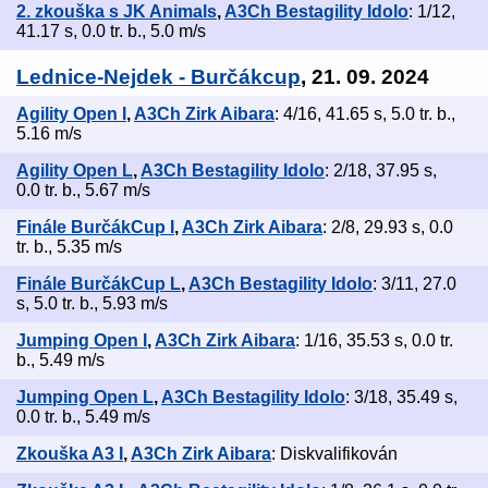
2. zkouška s JK Animals
,
A3Ch Bestagility Idolo
: 1/12,
41.17 s, 0.0 tr. b., 5.0 m/s
Lednice-Nejdek - Burčákcup
, 21. 09. 2024
Agility Open I
,
A3Ch Zirk Aibara
: 4/16, 41.65 s, 5.0 tr. b.,
5.16 m/s
Agility Open L
,
A3Ch Bestagility Idolo
: 2/18, 37.95 s,
0.0 tr. b., 5.67 m/s
Finále BurčákCup I
,
A3Ch Zirk Aibara
: 2/8, 29.93 s, 0.0
tr. b., 5.35 m/s
Finále BurčákCup L
,
A3Ch Bestagility Idolo
: 3/11, 27.0
s, 5.0 tr. b., 5.93 m/s
Jumping Open I
,
A3Ch Zirk Aibara
: 1/16, 35.53 s, 0.0 tr.
b., 5.49 m/s
Jumping Open L
,
A3Ch Bestagility Idolo
: 3/18, 35.49 s,
0.0 tr. b., 5.49 m/s
Zkouška A3 I
,
A3Ch Zirk Aibara
: Diskvalifikován