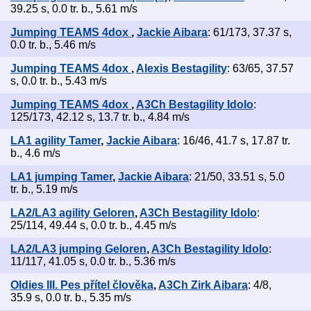
39.25 s, 0.0 tr. b., 5.61 m/s
Jumping TEAMS 4dox
,
Jackie Aibara
: 61/173, 37.37 s,
0.0 tr. b., 5.46 m/s
Jumping TEAMS 4dox
,
Alexis Bestagility
: 63/65, 37.57
s, 0.0 tr. b., 5.43 m/s
Jumping TEAMS 4dox
,
A3Ch Bestagility Idolo
:
125/173, 42.12 s, 13.7 tr. b., 4.84 m/s
LA1 agility Tamer
,
Jackie Aibara
: 16/46, 41.7 s, 17.87 tr.
b., 4.6 m/s
LA1 jumping Tamer
,
Jackie Aibara
: 21/50, 33.51 s, 5.0
tr. b., 5.19 m/s
LA2/LA3 agility Geloren
,
A3Ch Bestagility Idolo
:
25/114, 49.44 s, 0.0 tr. b., 4.45 m/s
LA2/LA3 jumping Geloren
,
A3Ch Bestagility Idolo
:
11/117, 41.05 s, 0.0 tr. b., 5.36 m/s
Oldies III. Pes přítel člověka
,
A3Ch Zirk Aibara
: 4/8,
35.9 s, 0.0 tr. b., 5.35 m/s