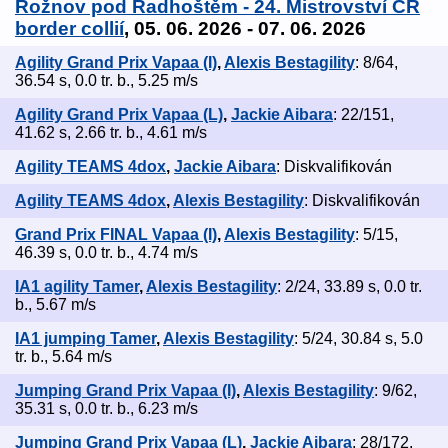
Rožnov pod Radhoštěm - 24. Mistrovství ČR
border collií
, 05. 06. 2026 - 07. 06. 2026
Agility Grand Prix Vapaa (I)
,
Alexis Bestagility
: 8/64,
36.54 s, 0.0 tr. b., 5.25 m/s
Agility Grand Prix Vapaa (L)
,
Jackie Aibara
: 22/151,
41.62 s, 2.66 tr. b., 4.61 m/s
Agility TEAMS 4dox
,
Jackie Aibara
: Diskvalifikován
Agility TEAMS 4dox
,
Alexis Bestagility
: Diskvalifikován
Grand Prix FINAL Vapaa (I)
,
Alexis Bestagility
: 5/15,
46.39 s, 0.0 tr. b., 4.74 m/s
IA1 agility Tamer
,
Alexis Bestagility
: 2/24, 33.89 s, 0.0 tr.
b., 5.67 m/s
IA1 jumping Tamer
,
Alexis Bestagility
: 5/24, 30.84 s, 5.0
tr. b., 5.64 m/s
Jumping Grand Prix Vapaa (I)
,
Alexis Bestagility
: 9/62,
35.31 s, 0.0 tr. b., 6.23 m/s
Jumping Grand Prix Vapaa (L)
,
Jackie Aibara
: 28/172,