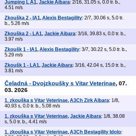
Jumping L A1
,
Jackie Aibara
: 2/16, 31.05 s, 0.0 tr. b.,
4.51 m/s
Zkouška 2 - IA1
,
Alexis Bestagility
: 2/7, 30.06 s, 5.0 tr.
b., 5.26 m/s
Zkouška 2 - LA1
,
Jackie Aibara
: 3/16, 39.83 s, 0.0 tr. b.,
3.97 m/s
Zkoušk 1 - IA1
,
Alexis Bestagility
: 3/7, 30.22 s, 5.0 tr. b.,
5.29 m/s
Zkoušk 1 - LA1
,
Jackie Aibara
: 3/16, 42.04 s, 15.0 tr. b.,
3.81 m/s
Čeladná - Dvojzkoušky s Vitar Veterinae
, 07.
03. 2026
1. zkouška s Vitar Veterinae
,
A3Ch Zirk Aibara
: 1/8,
40.93 s, 0.0 tr. b., 5.08 m/s
1. zkouška s Vitar Veterinae
,
Jackie Aibara
: 1/8, 38.08
s, 5.0 tr. b., 4.41 m/s
1. zkouška s Vitar Veterinae
,
A3Ch Bestagility Idolo
: