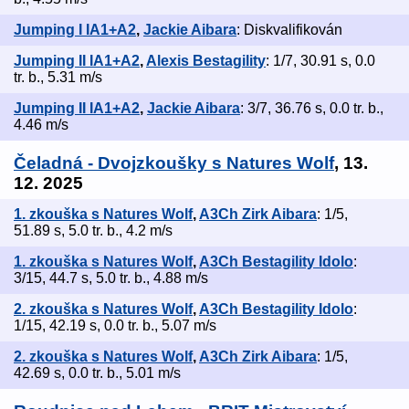
Jumping I IA1+A2
,
Jackie Aibara
: Diskvalifikován
Jumping II IA1+A2
,
Alexis Bestagility
: 1/7, 30.91 s, 0.0
tr. b., 5.31 m/s
Jumping II IA1+A2
,
Jackie Aibara
: 3/7, 36.76 s, 0.0 tr. b.,
4.46 m/s
Čeladná - Dvojzkoušky s Natures Wolf
, 13.
12. 2025
1. zkouška s Natures Wolf
,
A3Ch Zirk Aibara
: 1/5,
51.89 s, 5.0 tr. b., 4.2 m/s
1. zkouška s Natures Wolf
,
A3Ch Bestagility Idolo
:
3/15, 44.7 s, 5.0 tr. b., 4.88 m/s
2. zkouška s Natures Wolf
,
A3Ch Bestagility Idolo
:
1/15, 42.19 s, 0.0 tr. b., 5.07 m/s
2. zkouška s Natures Wolf
,
A3Ch Zirk Aibara
: 1/5,
42.69 s, 0.0 tr. b., 5.01 m/s