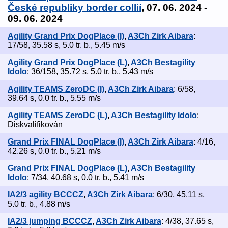
České republiky border collií
, 07. 06. 2024 -
09. 06. 2024
Agility Grand Prix DogPlace (I)
,
A3Ch Zirk Aibara
:
17/58, 35.58 s, 5.0 tr. b., 5.45 m/s
Agility Grand Prix DogPlace (L)
,
A3Ch Bestagility
Idolo
: 36/158, 35.72 s, 5.0 tr. b., 5.43 m/s
Agility TEAMS ZeroDC (I)
,
A3Ch Zirk Aibara
: 6/58,
39.64 s, 0.0 tr. b., 5.55 m/s
Agility TEAMS ZeroDC (L)
,
A3Ch Bestagility Idolo
:
Diskvalifikován
Grand Prix FINAL DogPlace (I)
,
A3Ch Zirk Aibara
: 4/16,
42.26 s, 0.0 tr. b., 5.21 m/s
Grand Prix FINAL DogPlace (L)
,
A3Ch Bestagility
Idolo
: 7/34, 40.68 s, 0.0 tr. b., 5.41 m/s
IA2/3 agility BCCCZ
,
A3Ch Zirk Aibara
: 6/30, 45.11 s,
5.0 tr. b., 4.88 m/s
IA2/3 jumping BCCCZ
,
A3Ch Zirk Aibara
: 4/38, 37.65 s,