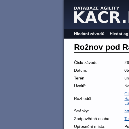
Hledání závodů
Hledat ag
Rožnov pod Ra
Číslo závodu:
2
Datum:
05
Terén:
um
Uvnitř:
N
Gi
Rozhodčí:
Ha
Lu
Stránky:
ht
Zodpovědná osoba:
Te
Upřesnění místa:
Po