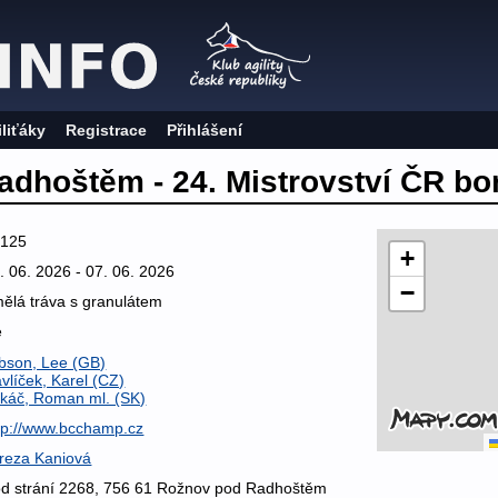
iliťáky
Registrace
Přihlášení
dhoštěm - 24. Mistrovství ČR bord
6125
+
. 06. 2026 - 07. 06. 2026
−
ělá tráva s granulátem
e
bson, Lee (GB)
vlíček, Karel (CZ)
káč, Roman ml. (SK)
tp://www.bcchamp.cz
reza Kaniová
d strání 2268, 756 61 Rožnov pod Radhoštěm