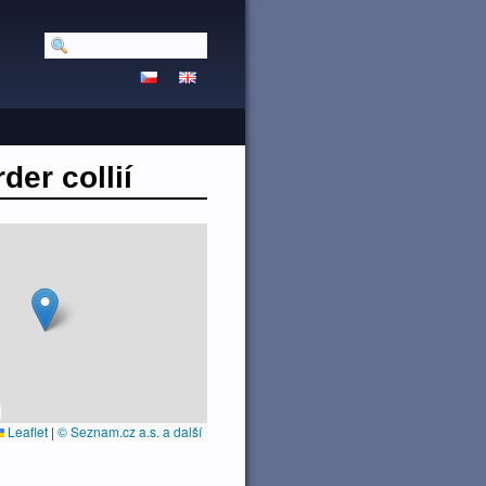
er collií
Leaflet
|
© Seznam.cz a.s. a další