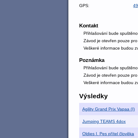
GPS:
49
Kontakt
Přihlašování bude spuštěno
Závod je otevřen pouze pro
Veškeré informace budou z
Poznámka
Přihlašování bude spuštěno
Závod je otevřen pouze pro
Veškeré informace budou z
Výsledky
Agility Grand Prix Vapaa (I)
Jumping TEAMS 4dox
Oldies I. Pes přítel člověka