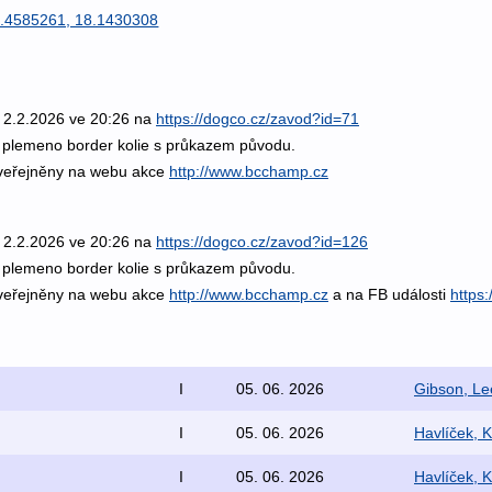
.4585261, 18.1430308
 2.2.2026 ve 20:26 na
https://dogco.cz/zavod?id=71
 plemeno border kolie s průkazem původu.
veřejněny na webu akce
http://www.bcchamp.cz
 2.2.2026 ve 20:26 na
https://dogco.cz/zavod?id=126
 plemeno border kolie s průkazem původu.
veřejněny na webu akce
http://www.bcchamp.cz
a na FB události
https
I
05. 06. 2026
Gibson, Le
I
05. 06. 2026
Havlíček, K
I
05. 06. 2026
Havlíček, K