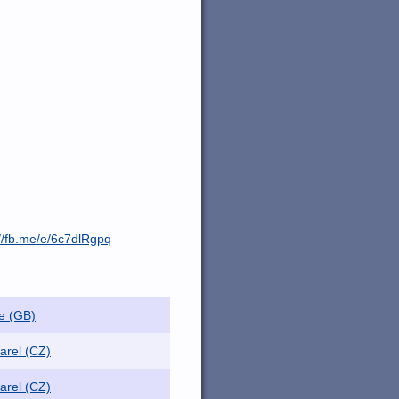
://fb.me/e/6c7dlRgpq
e (GB)
arel (CZ)
arel (CZ)