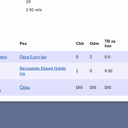
19
2.91 m/s
TB za
Pes
Chb
Odm
čas
vený
Flora Furry fay
0
2
0.0
Bernadette Ebigeil Nobilis
1
0
9.92
Iris
Čikita
DIS
DIS
DIS
á