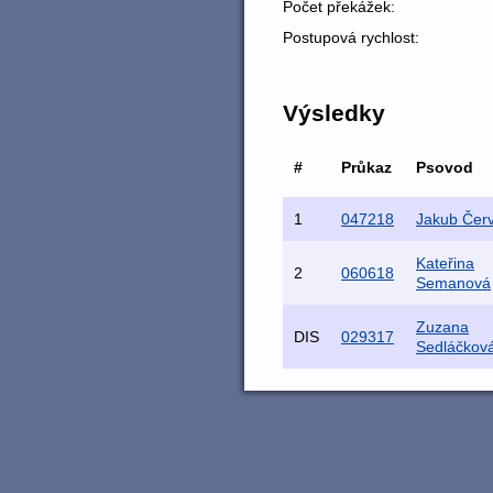
Počet překážek:
Postupová rychlost:
Výsledky
#
Průkaz
Psovod
1
047218
Jakub Čer
Kateřina
2
060618
Semanová
Zuzana
DIS
029317
Sedláčkov