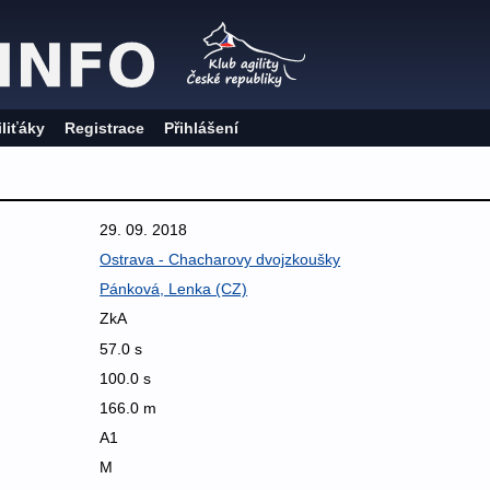
iliťáky
Registrace
Přihlášení
29. 09. 2018
Ostrava - Chacharovy dvojzkoušky
Pánková, Lenka (CZ)
ZkA
57.0 s
100.0 s
166.0 m
A1
M