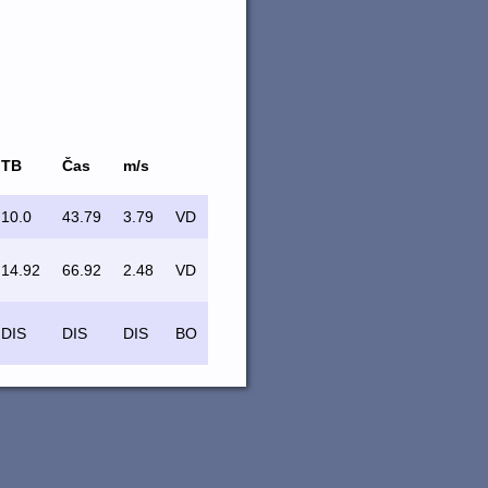
TB
Čas
m/s
10.0
43.79
3.79
VD
14.92
66.92
2.48
VD
DIS
DIS
DIS
BO