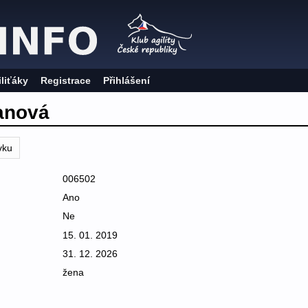
iliťáky
Registrace
Přihlášení
anová
vku
006502
Ano
Ne
15. 01. 2019
31. 12. 2026
žena