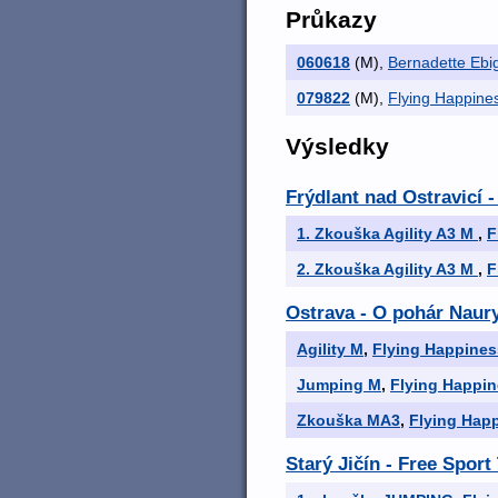
Průkazy
060618
(M)
,
Bernadette Ebige
079822
(M)
,
Flying Happine
Výsledky
Frýdlant nad Ostravicí
1. Zkouška Agility A3 M
,
F
2. Zkouška Agility A3 M
,
F
Ostrava - O pohár Naury
Agility M
,
Flying Happines
Jumping M
,
Flying Happin
Zkouška MA3
,
Flying Hap
Starý Jičín - Free Spor