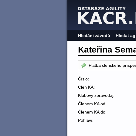
Hledání závodů
Hledat ag
Kateřina Sem
Platba členského příspě
Číslo:
Člen KA:
Klubový zpravodaj:
Členem KA od:
Členem KA do:
Pohlaví: