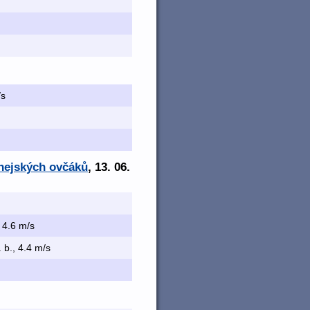
/s
enejských ovčáků
, 13. 06.
, 4.6 m/s
. b., 4.4 m/s