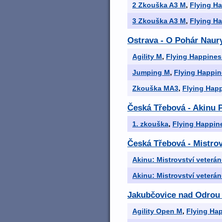
2 Zkouška A3 M
,
Flying H
3 Zkouška A3 M
,
Flying H
Ostrava - O Pohár Naur
Agility M
,
Flying Happines
Jumping M
,
Flying Happin
Zkouška MA3
,
Flying Hap
Česká Třebová - Akinu 
1. zkouška
,
Flying Happin
Česká Třebová - Mistrov
Akinu: Mistrovství veterá
Akinu: Mistrovství veterá
Jakubčovice nad Odrou
Agility Open M
,
Flying Ha