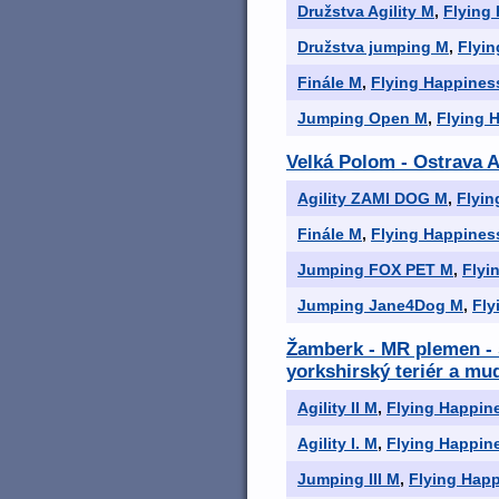
Družstva Agility M
,
Flying
Družstva jumping M
,
Flyin
Finále M
,
Flying Happines
Jumping Open M
,
Flying 
Velká Polom - Ostrava A
Agility ZAMI DOG M
,
Flyin
Finále M
,
Flying Happines
Jumping FOX PET M
,
Flyi
Jumping Jane4Dog M
,
Fly
Žamberk - MR plemen - še
yorkshirský teriér a mud
Agility II M
,
Flying Happin
Agility I. M
,
Flying Happin
Jumping III M
,
Flying Happ