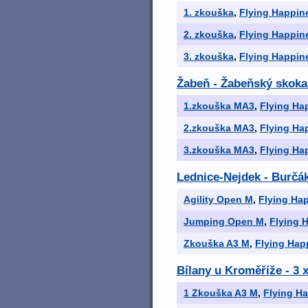
1. zkouška
,
Flying Happin
2. zkouška
,
Flying Happin
3. zkouška
,
Flying Happin
Žabeň - Žabeňský skokan
1.zkouška MA3
,
Flying Ha
2.zkouška MA3
,
Flying Ha
3.zkouška MA3
,
Flying Ha
Lednice-Nejdek - Burčá
Agility Open M
,
Flying Ha
Jumping Open M
,
Flying 
Zkouška A3 M
,
Flying Hap
Bílany u Kroměříže - 3 
1 Zkouška A3 M
,
Flying H