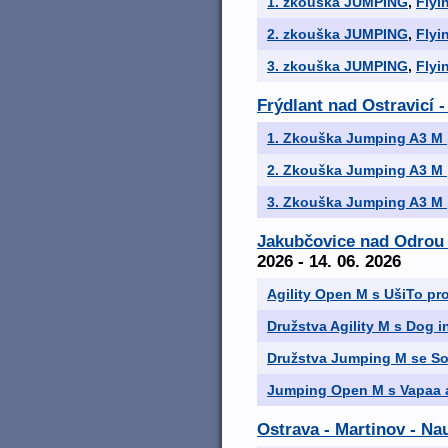
1. zkouška JUMPING
,
Flyi
2. zkouška JUMPING
,
Flyi
3. zkouška JUMPING
,
Flyi
Frýdlant nad Ostravic
1. Zkouška Jumping A3 M
2. Zkouška Jumping A3 M
3. Zkouška Jumping A3 M
Jakubčovice nad Odrou 
2026 - 14. 06. 2026
Agility Open M s UšiTo pr
Družstva Agility M s Dog i
Družstva Jumping M se So
Jumping Open M s Vapaa 
Ostrava - Martinov - Na