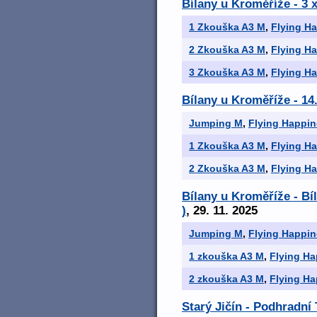
Bílany u Kroměříže - 3 
1 Zkouška A3 M
,
Flying H
2 Zkouška A3 M
,
Flying H
3 Zkouška A3 M
,
Flying H
Bílany u Kroměříže - 14
Jumping M
,
Flying Happin
1 Zkouška A3 M
,
Flying H
2 Zkouška A3 M
,
Flying H
Bílany u Kroměříže - Bí
)
, 29. 11. 2025
Jumping M
,
Flying Happin
1 zkouška A3 M
,
Flying Ha
2 zkouška A3 M
,
Flying Ha
Starý Jičín - Podhradn