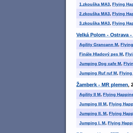
1.zkouška MA3
,
Flying Ha
2.zkouška MA3
,
Flying Ha
3.zkouška MA3
,
Flying Ha
Velká Polom - Ostrava - 
Agility Grancann M
,
Flyin
Finále Hladový pes M
,
Fly
Jumping Dog cafe M
,
Flyi
Jumping Ruf ruf M
,
Flying
Žamberk - MR plemen
, 
Agility II M
,
Flying Happin
Jumping III M
,
Flying Happ
Jumping II. M
,
Flying Happ
Jumping I. M
,
Flying Happ