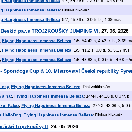
ng Happiness Inmensa Belleza
: 4/4, 54.29 s, 7.29 tr. b., 3.46 m/s
ng Happiness Inmensa Belleza
: Diskvalifikován
ng Happiness Inmensa Belleza
: 5/7, 45.28 s, 0.0 tr. b., 4.39 m/s
í - Beskid paws TROJZKOUŠKY JUMPING VI
, 27. 06. 2026
,
Flying Happiness Inmensa Belleza
: 1/5, 54.42 s, 4.42 tr. b., 3.69 m
,
Flying Happiness Inmensa Belleza
: 1/5, 41.2 s, 0.0 tr. b., 5.17 m/s
,
Flying Happiness Inmensa Belleza
: 1/5, 43.83 s, 0.0 tr. b., 4.68 m/s
- Sportdogs Cup & 10. Mistrovství České republiky Pyr
o psy
,
Flying Happiness Inmensa Belleza
: Diskvalifikován
n a hat
,
Flying Happiness Inmensa Belleza
: 14/44, 44.16 s, 0.0 tr. b.
kol Falco
,
Flying Happiness Inmensa Belleza
: 27/43, 42.06 s, 5.0 tr
a HelloDog
,
Flying Happiness Inmensa Belleza
: Diskvalifikován
urácké Trojzkoušky II
, 24. 05. 2026