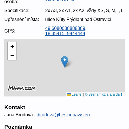
osoba:
Specifikace:
2x A3, 2x A1, 2x A2, vždy XS, S, M, I, L
Upřesnění místa:
ulice Kúty Frýdlant nad Ostravicí
49.6080038888889,
GPS:
18.3541519444444
+
−
Leaflet
|
© Seznam.cz a.s. a další
Kontakt
Jana Brodová -
jbrodova@beskidpaws.eu
Poznámka