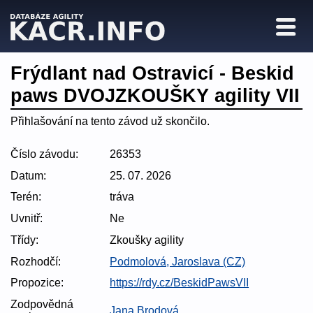
Frýdlant nad Ostravicí - Beskid
paws DVOJZKOUŠKY agility VII
Přihlašování na tento závod už skončilo.
Číslo závodu:
26353
Datum:
25. 07. 2026
Terén:
tráva
Uvnitř:
Ne
Třídy:
Zkoušky agility
Rozhodčí:
Podmolová, Jaroslava (CZ)
Propozice:
https://rdy.cz/BeskidPawsVII
Zodpovědná
Jana Brodová