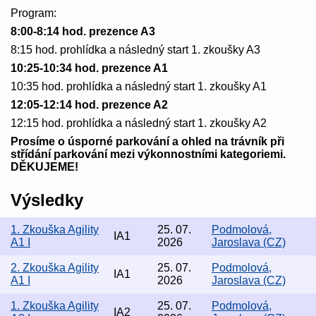
Program:
8:00-8:14 hod. prezence A3
8:15 hod. prohlídka a následný start 1. zkoušky A3
10:25-10:34 hod. prezence A1
10:35 hod. prohlídka a následný start 1. zkoušky A1
12:05-12:14 hod. prezence A2
12:15 hod. prohlídka a následný start 1. zkoušky A2
Prosíme o úsporné parkování a ohled na trávník při
střídání parkování mezi výkonnostními kategoriemi.
DĚKUJEME!
Výsledky
1. Zkouška Agility
25. 07.
Podmolová,
IA1
A1 I
2026
Jaroslava (CZ)
2. Zkouška Agility
25. 07.
Podmolová,
IA1
A1 I
2026
Jaroslava (CZ)
1. Zkouška Agility
25. 07.
Podmolová,
IA2