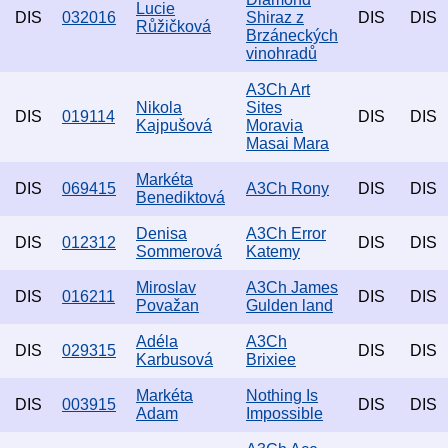
Lucie
DIS
032016
Shiraz z
DIS
DIS
Růžičková
Brzáneckých
vinohradů
A3Ch Art
Nikola
Sites
DIS
019114
DIS
DIS
Kajpušová
Moravia
Masai Mara
Markéta
DIS
069415
A3Ch Rony
DIS
DIS
Benediktová
Denisa
A3Ch Error
DIS
012312
DIS
DIS
Sommerová
Katemy
Miroslav
A3Ch James
DIS
016211
DIS
DIS
Považan
Gulden land
Adéla
A3Ch
DIS
029315
DIS
DIS
Karbusová
Brixiee
Markéta
Nothing Is
DIS
003915
DIS
DIS
Adam
Impossible