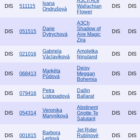
A3Ch Ace
Ivana
DIS
511115
Wallachian
DIS
DIS
Ondrušová
Flower
A3Ch
Darie
Shadow of
DIS
051515
DIS
DIS
Dytrychová
Aire Magic
Zira
Gabriela
Amoletka
DIS
021016
DIS
DIS
Václavíková
Ninuland
Deisy
Markéta
DIS
068413
Meggan
DIS
DIS
Půdová
Bohemia
Petra
Dallin
DIS
079416
DIS
DIS
Listopadová
Ballarat
Abstinent
Veronika
DIS
054314
Griotte Te
DIS
DIS
Maryníková
Salutant
Jet Rider
Barbora
DIS
001815
Rubínové
DIS
DIS
Lerlová