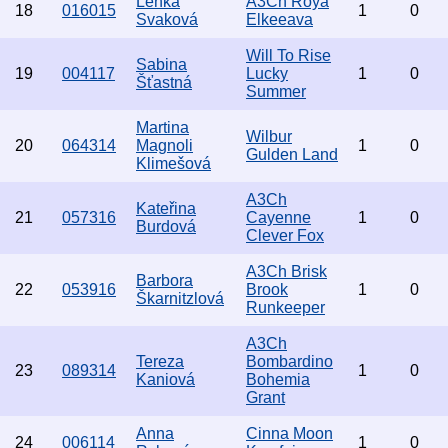
Lenka
A3Ch Roya
18
016015
1
0
Svaková
Elkeeava
Will To Rise
Sabina
19
004117
Lucky
1
0
Šťastná
Summer
Martina
Wilbur
20
064314
Magnoli
1
0
Gulden Land
Klimešová
A3Ch
Kateřina
21
057316
Cayenne
1
0
Burdová
Clever Fox
A3Ch Brisk
Barbora
22
053916
Brook
1
0
Škarnitzlová
Runkeeper
A3Ch
Tereza
Bombardino
23
089314
1
0
Kaniová
Bohemia
Grant
Anna
Cinna Moon
24
006114
1
0