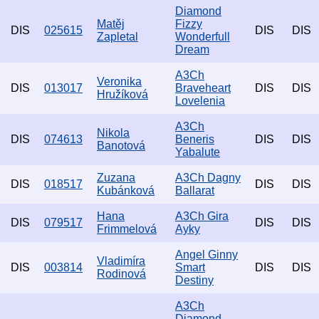
Diamond
Matěj
Fizzy
DIS
025615
DIS
DIS
Zapletal
Wonderfull
Dream
A3Ch
Veronika
DIS
013017
Braveheart
DIS
DIS
Hružíková
Lovelenia
A3Ch
Nikola
DIS
074613
Beneris
DIS
DIS
Banotová
Yabalute
Zuzana
A3Ch Dagny
DIS
018517
DIS
DIS
Kubánková
Ballarat
Hana
A3Ch Gira
DIS
079517
DIS
DIS
Frimmelová
Ayky
Angel Ginny
Vladimíra
DIS
003814
Smart
DIS
DIS
Rodinová
Destiny
A3Ch
Diamond