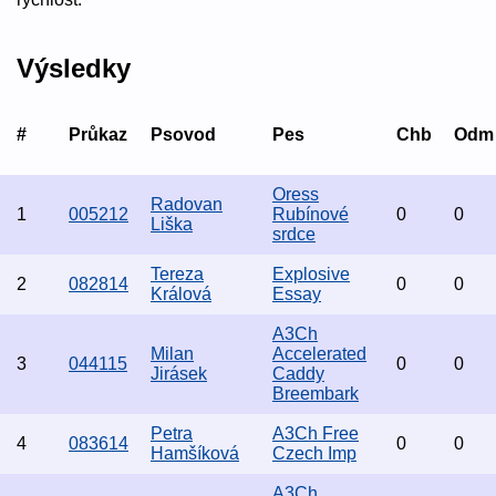
Výsledky
#
Průkaz
Psovod
Pes
Chb
Odm
Oress
Radovan
1
005212
Rubínové
0
0
Liška
srdce
Tereza
Explosive
2
082814
0
0
Králová
Essay
A3Ch
Milan
Accelerated
3
044115
0
0
Jirásek
Caddy
Breembark
Petra
A3Ch Free
4
083614
0
0
Hamšíková
Czech Imp
A3Ch