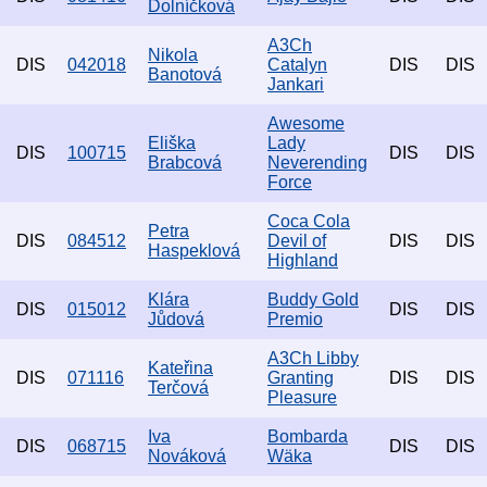
Dolníčková
A3Ch
Nikola
DIS
042018
Catalyn
DIS
DIS
Banotová
Jankari
Awesome
Eliška
Lady
DIS
100715
DIS
DIS
Brabcová
Neverending
Force
Coca Cola
Petra
DIS
084512
Devil of
DIS
DIS
Haspeklová
Highland
Klára
Buddy Gold
DIS
015012
DIS
DIS
Jůdová
Premio
A3Ch Libby
Kateřina
DIS
071116
Granting
DIS
DIS
Terčová
Pleasure
Iva
Bombarda
DIS
068715
DIS
DIS
Nováková
Wäka