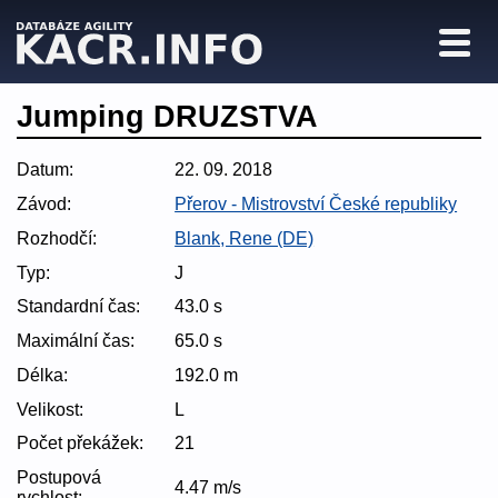
Jumping DRUZSTVA
Datum:
22. 09. 2018
Závod:
Přerov - Mistrovství České republiky
Rozhodčí:
Blank, Rene (DE)
Typ:
J
Standardní čas:
43.0 s
Maximální čas:
65.0 s
Délka:
192.0 m
Velikost:
L
Počet překážek:
21
Postupová
4.47 m/s
rychlost: