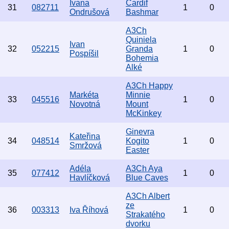
Ivana
Cardif
31
082711
1
0
Ondrušová
Bashmar
A3Ch
Quiniela
Ivan
32
052215
Granda
1
0
Pospíšil
Bohemia
Alké
A3Ch Happy
Markéta
Minnie
33
045516
1
0
Novotná
Mount
McKinkey
Ginevra
Kateřina
34
048514
Kogito
1
0
Smržová
Easter
Adéla
A3Ch Aya
35
077412
1
0
Havlíčková
Blue Caves
A3Ch Albert
ze
36
003313
Iva Říhová
1
0
Strakatého
dvorku