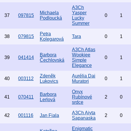
A3Ch
Michaela
Yasper
37
097815
0
1
Podloucká
Lucky
Summer
Petra
38
079815
Tara
0
1
Kolegarová
A3Ch Atlas
Barbora
Wookiee
39
041414
0
1
Čechlovská
Simple
Elegance
Zdeněk
Aurélia Dai
40
003112
0
1
Lukovics
Muratori
Onyx
Barbora
41
070411
Rubínové
2
0
Lerlová
srdce
A3Ch Aiyta
42
001116
Jan Fiala
2
0
Sapanaska
Enigmatic