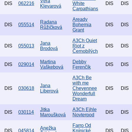
Věra
DIS
062216
White
DIS
DIS
Klevarová
Carpathians
Aready
Radana
DIS
055514
Bohemia
DIS
DIS
Růžičková
Grant
A3Ch Quiet
Jana
DIS
055013
Riot z
DIS
DIS
Brodová
Černobílých
Martina
Debby
DIS
029014
DIS
DIS
Vaškebová
Ferenčík
A3Ch Be
with me
Jana
DIS
030618
Cheyennee
DIS
DIS
Liberová
Wonderfull
Dream
Jitka
A3Ch Ejhle
DIS
030114
DIS
DIS
Maroušková
Novterpod
Farro Od
Anežka
DIS
045814
Knínické
DIS
DIS