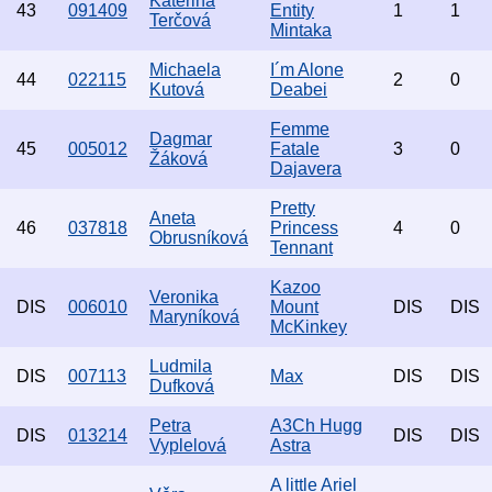
Kateřina
43
091409
Entity
1
1
Terčová
Mintaka
Michaela
I´m Alone
44
022115
2
0
Kutová
Deabei
Femme
Dagmar
45
005012
Fatale
3
0
Žáková
Dajavera
Pretty
Aneta
46
037818
Princess
4
0
Obrusníková
Tennant
Kazoo
Veronika
DIS
006010
Mount
DIS
DIS
Maryníková
McKinkey
Ludmila
DIS
007113
Max
DIS
DIS
Dufková
Petra
A3Ch Hugg
DIS
013214
DIS
DIS
Vyplelová
Astra
A little Ariel