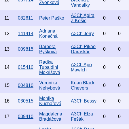
Zvonková
Vandalky
A3Ch Agira
11
082611
Peter Paško
0
0
Z Košic
Adriana
12
141414
A3Ch Jerry
0
0
Konečná
Barbora
A3Ch Pikao
13
009815
0
0
Pyšková
Daraskár
Radka
A3Ch Apo
14
015410
Tubaldini
0
0
Mawlch
Mokrišová
Veronika
Kean Black
15
004810
0
0
Nehybová
Chevers
Monika
16
030515
A3Ch Bessy
0
0
Kuchařová
Magdalena
A3Ch Elza
17
039410
0
0
Bradáčová
Fešák