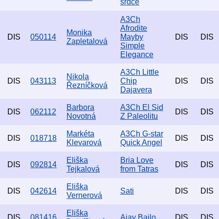
srdce
A3Ch
Afrodite
Monika
DIS
050114
Mayby
DIS
DIS
Zapletalová
Simple
Elegance
A3Ch Little
Nikola
DIS
043113
Chip
DIS
DIS
Řezníčková
Dajavera
Barbora
A3Ch El Sid
DIS
062112
DIS
DIS
Novotná
Z Paleolitu
Markéta
A3Ch G-star
DIS
018718
DIS
DIS
Klevarová
Quick Angel
Eliška
Bria Love
DIS
092814
DIS
DIS
Tejkalová
from Tatras
Eliška
DIS
042614
Sati
DIS
DIS
Vernerová
Eliška
DIS
081416
Ajay Bajlo
DIS
DIS