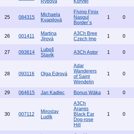
Rybová
Koryfej
Flying Finix
Michaela
25
084315
Nasgul
1
0
Kvapilová
Border´s
Martina
A3Ch Bree
26
001411
1
0
Jírová
Czech Imp
Luboš
27
093614
A3Ch Astor
1
0
Slavík
Adar
Wanderers
28
093116
Olga Edrová
1
0
of Saint
Wendelin
29
064615
Jan Kadlec
Bonus Wäka
1
0
A3Ch
Aramis
Miroslav
30
007112
Black Ear
1
0
Ludík
Dog-rose
Hill