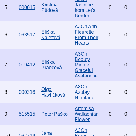
Kristina
Jasmine
5
000015
0
0
Půdová
from Let's
Border
A3Ch Ann
Eliška
Fleurette
6
063517
0
0
Kaletová
From Their
Hearts
A3Ch
Beauty
Eliška
7
019412
Minnie
0
0
Brabcová
Graceful
Avalanche
A3Ch
Olga
8
000316
Azulay
0
0
Havlíčková
Ninuland
Artemisa
9
515515
Peter Paško
Wallachian
0
0
Flower
A3Ch
Jana
10
067714
Breena z
0
0