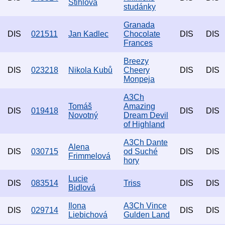
Štihlová
studánky
Granada
DIS
021511
Jan Kadlec
Chocolate
DIS
DIS
Frances
Breezy
DIS
023218
Nikola Kubů
Cheery
DIS
DIS
Monpeja
A3Ch
Tomáš
Amazing
DIS
019418
DIS
DIS
Novotný
Dream Devil
of Highland
A3Ch Dante
Alena
DIS
030715
od Suché
DIS
DIS
Frimmelová
hory
Lucie
DIS
083514
Triss
DIS
DIS
Bidlová
Ilona
A3Ch Vince
DIS
029714
DIS
DIS
Liebichová
Gulden Land