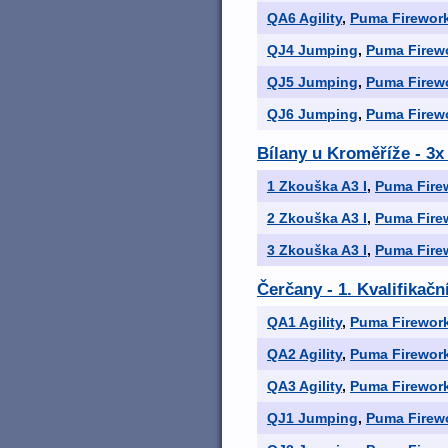
QA6 Agility
,
Puma Firework
QJ4 Jumping
,
Puma Firewo
QJ5 Jumping
,
Puma Firewo
QJ6 Jumping
,
Puma Firewo
Bílany u Kroměříže - 3x
1 Zkouška A3 I
,
Puma Firew
2 Zkouška A3 I
,
Puma Firew
3 Zkouška A3 I
,
Puma Firew
Čerčany - 1. Kvalifikač
QA1 Agility
,
Puma Firework
QA2 Agility
,
Puma Firework
QA3 Agility
,
Puma Firework
QJ1 Jumping
,
Puma Firewo