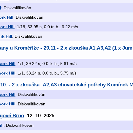
l
: Diskvalifikován
rk Hill
: Diskvalifikován
rk Hill
: 1/19, 33.95 s, 0.0 tr. b., 6.22 m/s
k Hill
: Diskvalifikován
lany u Kroměříže - 29.11 - 2 x zkouška A1,A3,A2 (1 x Ju
ork Hill
: 1/1, 39.22 s, 0.0 tr. b., 5.61 m/s
ork Hill
: 1/1, 38.24 s, 0.0 tr. b., 5.75 m/s
.10. - 2 x zkouška :A2,A3 chovatelské potřeby Komínek 
ork Hill
: Diskvalifikován
ork Hill
: Diskvalifikován
ngové Brno
, 12. 10. 2025
ll
: Diskvalifikován