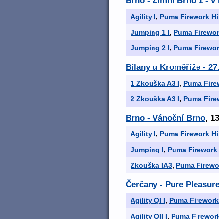
Brno - Zimní Brno 1 - 
Agility I
,
Puma Firework Hil
Jumping 1 I
,
Puma Firework
Jumping 2 I
,
Puma Firework
Bílany u Kroměříže - 27
1 Zkouška A3 I
,
Puma Firew
2 Zkouška A3 I
,
Puma Firew
Brno - Vánoční Brno
, 1
Agility I
,
Puma Firework Hil
Jumping I
,
Puma Firework 
Zkouška IA3
,
Puma Firewor
Čerčany - Pure Pleasur
Agility QI I
,
Puma Firework 
Agility QII I
,
Puma Firework