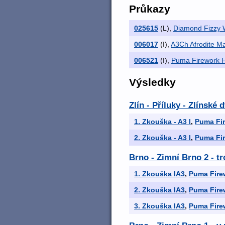
Průkazy
025615
(L)
,
Diamond Fizzy 
006017
(I)
,
A3Ch Afrodite M
006521
(I)
,
Puma Firework Hi
Výsledky
Zlín - Příluky - Zlínské
1. Zkouška - A3 I
,
Puma Fir
2. Zkouška - A3 I
,
Puma Fir
Brno - Zimní Brno 2 - t
1. Zkouška IA3
,
Puma Firew
2. Zkouška IA3
,
Puma Firew
3. Zkouška IA3
,
Puma Firew