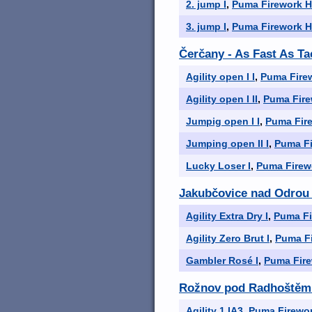
2. jump I
,
Puma Firework Hi
3. jump I
,
Puma Firework Hi
Čerčany - As Fast As T
Agility open I I
,
Puma Firew
Agility open I II
,
Puma Fire
Jumpig open I I
,
Puma Fire
Jumping open II I
,
Puma Fi
Lucky Loser I
,
Puma Firewo
Jakubčovice nad Odro
Agility Extra Dry I
,
Puma Fi
Agility Zero Brut I
,
Puma Fi
Gambler Rosé I
,
Puma Fire
Rožnov pod Radhoštěm
Agility 1 IA3
,
Puma Firewor