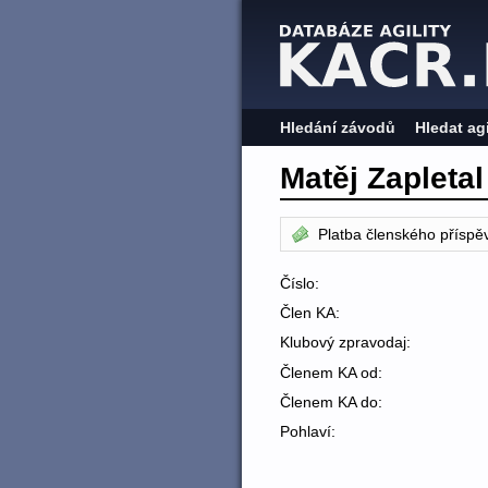
Hledání závodů
Hledat ag
Matěj Zapletal
Platba členského příspě
Číslo:
Člen KA:
Klubový zpravodaj:
Členem KA od:
Členem KA do:
Pohlaví: