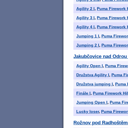
Agility 2 I
,
Puma Firework H
Agility 3 I
,
Puma Firework H
Agility 4 I
,
Puma Firework H
Jumping 1 I
,
Puma Firework
Jumping 2 I
,
Puma Firework
Jakubčovice nad Odrou
Agility Open I
,
Puma Firewo
Družstva Agility I
,
Puma Fir
Družstva jumping I
,
Puma F
Finále I
,
Puma Firework Hil
Jumping Open I
,
Puma Fire
Lucky loser
,
Puma Firework
Rožnov pod Radhoštěm - 