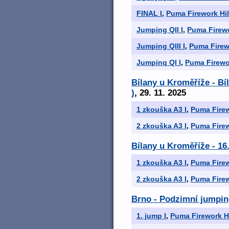
FINAL I
,
Puma Firework Hil
Jumping QII I
,
Puma Firewo
Jumping QIII I
,
Puma Firewo
Jumpinq QI I
,
Puma Firewor
Bílany u Kroměříže - Bí
)
, 29. 11. 2025
1 zkouška A3 I
,
Puma Firew
2 zkouška A3 I
,
Puma Firew
Bílany u Kroměříže - 16
1 zkouška A3 I
,
Puma Firew
2 zkouška A3 I
,
Puma Firew
Brno - Podzimní jumpi
1. jump I
,
Puma Firework Hi