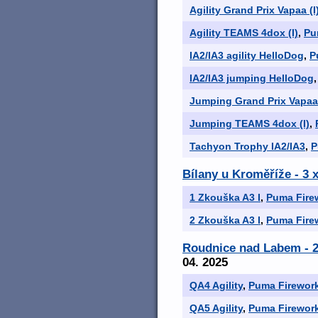
Agility Grand Prix Vapaa (I
Agility TEAMS 4dox (I)
,
Pu
IA2/IA3 agility HelloDog
,
P
IA2/IA3 jumping HelloDog
Jumping Grand Prix Vapaa 
Jumping TEAMS 4dox (I)
,
Tachyon Trophy IA2/IA3
,
P
Bílany u Kroměříže - 3 
1 Zkouška A3 I
,
Puma Firew
2 Zkouška A3 I
,
Puma Firew
Roudnice nad Labem - 2
04. 2025
QA4 Agility
,
Puma Firework
QA5 Agility
,
Puma Firework