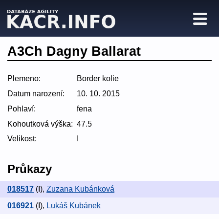
A3Ch Dagny Ballarat
Plemeno:
Border kolie
Datum narození:
10. 10. 2015
Pohlaví:
fena
Kohoutková výška:
47.5
Velikost:
I
Průkazy
018517
(I)
,
Zuzana Kubánková
016921
(I)
,
Lukáš Kubánek