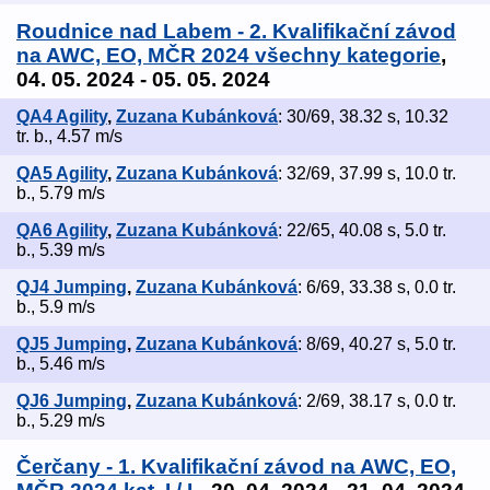
Roudnice nad Labem - 2. Kvalifikační závod
na AWC, EO, MČR 2024 všechny kategorie
,
04. 05. 2024 - 05. 05. 2024
QA4 Agility
,
Zuzana Kubánková
: 30/69, 38.32 s, 10.32
tr. b., 4.57 m/s
QA5 Agility
,
Zuzana Kubánková
: 32/69, 37.99 s, 10.0 tr.
b., 5.79 m/s
QA6 Agility
,
Zuzana Kubánková
: 22/65, 40.08 s, 5.0 tr.
b., 5.39 m/s
QJ4 Jumping
,
Zuzana Kubánková
: 6/69, 33.38 s, 0.0 tr.
b., 5.9 m/s
QJ5 Jumping
,
Zuzana Kubánková
: 8/69, 40.27 s, 5.0 tr.
b., 5.46 m/s
QJ6 Jumping
,
Zuzana Kubánková
: 2/69, 38.17 s, 0.0 tr.
b., 5.29 m/s
Čerčany - 1. Kvalifikační závod na AWC, EO,