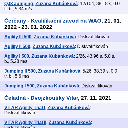
QJ3 Jumping
,
Zuzana Kubánková
: 12/104, 38.18 s, 0.0
tr. b., 5.34 m/s
Čerčany - Kvalifikační závod na WAO
, 21. 01.
2022 - 23. 01. 2022
Agility III 500
,
Zuzana Kubánková
: Diskvalifikován
Agility II 500
,
Zuzana Kubánková
: Diskvalifikován
Agility I 500
,
Zuzana Kubánková
: 2/26, 43.96 s, 5.0 tr.
b., 5.28 m/s
Jumping II 500
,
Zuzana Kubánková
: 5/26, 38.39 s, 0.0
tr. b., 5.6 m/s
Jumping I 500
,
Zuzana Kubánková
: Diskvalifikován
Čeladná - Dvojzkoušky Vitar
, 27. 11. 2021
VITAR Agility Trial I
,
Zuzana Kubánková
:
Diskvalifikován
VITAR Agility Trial II
,
Zuzana Kubánková
:
Diskvalifikován