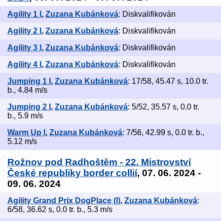
Agility 1 I
,
Zuzana Kubánková
: Diskvalifikován
Agility 2 I
,
Zuzana Kubánková
: Diskvalifikován
Agility 3 I
,
Zuzana Kubánková
: Diskvalifikován
Agility 4 I
,
Zuzana Kubánková
: Diskvalifikován
Jumping 1 I
,
Zuzana Kubánková
: 17/58, 45.47 s, 10.0 tr.
b., 4.84 m/s
Jumping 2 I
,
Zuzana Kubánková
: 5/52, 35.57 s, 0.0 tr.
b., 5.9 m/s
Warm Up I
,
Zuzana Kubánková
: 7/56, 42.99 s, 0.0 tr. b.,
5.12 m/s
Rožnov pod Radhoštěm - 22. Mistrovství
České republiky border collií
, 07. 06. 2024 -
09. 06. 2024
Agility Grand Prix DogPlace (I)
,
Zuzana Kubánková
:
6/58, 36.62 s, 0.0 tr. b., 5.3 m/s