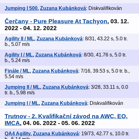
Jumping I 500
,
Zuzana Kubánková
: Diskvalifikován
Čerčany - Pure Pleasure At Tachyon
, 03. 12.
2022 - 04. 12. 2022
Agility II / ML
,
Zuzana Kubánková
: 8/31, 43.22 s, 5.0 tr.
b., 5.07 m/s
Agility I / ML
,
Zuzana Kubánková
: 8/30, 41.76 s, 5.0 tr.
b., 5.24 m/s
Finále / ML
,
Zuzana Kubánková
: 7/16, 39.53 s, 5.0 tr. b.,
5.54 m/s
Jumping II / ML
,
Zuzana Kubánková
: 3/28, 33.11 s, 0.0
tr. b., 5.98 m/s
Jumping I / ML
,
Zuzana Kubánková
: Diskvalifikován
Trutnov - 2. Kvalifikační závod na AWC, EO,
IMCA
, 04. 06. 2022 - 05. 06. 2022
QA4 Agility
,
Zuzana Kubánková
: 19/73, 42.77 s, 10.0 tr.