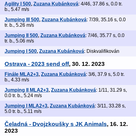
Agility I 500
,
Zuzana Kubánková
: 4/46, 37.86 s, 0.0 tr.
b., 5.47 m/s
Jumping III 500
,
Zuzana Kubánková
: 7/39, 35.16 s, 0.0
tr. b., 5.26 m/s
Jumping II 500
,
Zuzana Kubánková
: 7/46, 35.77 s, 0.0
tr. b., 5.06 m/s
Jumping I 500
,
Zuzana Kubánková
: Diskvalifikován
Ostrava - 2023 send off
, 30. 12. 2023
Finále MLA2+3
,
Zuzana Kubánková
: 3/6, 37.9 s, 5.0 tr.
b., 4.33 m/s
Jumping II MLA2+3
,
Zuzana Kubánková
: 1/11, 31.29 s,
0.0 tr. b., 5.24 m/s
Jumping I MLA2+3
,
Zuzana Kubánková
: 3/11, 33.28 s,
5.0 tr. b., 5.11 m/s
Čeladná - Dvojzkoušky s JK Animals
, 16. 12.
2023