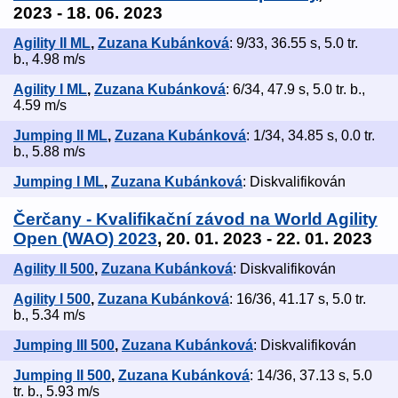
2023 - 18. 06. 2023
Agility II ML
,
Zuzana Kubánková
: 9/33, 36.55 s, 5.0 tr.
b., 4.98 m/s
Agility I ML
,
Zuzana Kubánková
: 6/34, 47.9 s, 5.0 tr. b.,
4.59 m/s
Jumping II ML
,
Zuzana Kubánková
: 1/34, 34.85 s, 0.0 tr.
b., 5.88 m/s
Jumping I ML
,
Zuzana Kubánková
: Diskvalifikován
Čerčany - Kvalifikační závod na World Agility
Open (WAO) 2023
, 20. 01. 2023 - 22. 01. 2023
Agility II 500
,
Zuzana Kubánková
: Diskvalifikován
Agility I 500
,
Zuzana Kubánková
: 16/36, 41.17 s, 5.0 tr.
b., 5.34 m/s
Jumping III 500
,
Zuzana Kubánková
: Diskvalifikován
Jumping II 500
,
Zuzana Kubánková
: 14/36, 37.13 s, 5.0
tr. b., 5.93 m/s