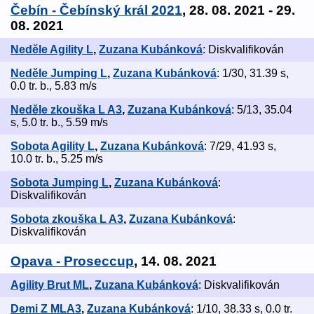
Čebín - Čebínský král 2021
, 28. 08. 2021 - 29.
08. 2021
Neděle Agility L
,
Zuzana Kubánková
: Diskvalifikován
Neděle Jumping L
,
Zuzana Kubánková
: 1/30, 31.39 s,
0.0 tr. b., 5.83 m/s
Neděle zkouška L A3
,
Zuzana Kubánková
: 5/13, 35.04
s, 5.0 tr. b., 5.59 m/s
Sobota Agility L
,
Zuzana Kubánková
: 7/29, 41.93 s,
10.0 tr. b., 5.25 m/s
Sobota Jumping L
,
Zuzana Kubánková
:
Diskvalifikován
Sobota zkouška L A3
,
Zuzana Kubánková
:
Diskvalifikován
Opava - Proseccup
, 14. 08. 2021
Agility Brut ML
,
Zuzana Kubánková
: Diskvalifikován
Demi Z MLA3
,
Zuzana Kubánková
: 1/10, 38.33 s, 0.0 tr.