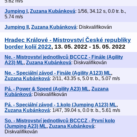
5.62 m/s
Jumping I
,
Zuzana Kubánková
: 1/56, 34.12 s, 0.0 tr. b.,
5.74 m/s
Jumping II
,
Zuzana Kubánková
: Diskvalifikován
Hradec Králové - Mistrovství České republiky
border kolií 2022
, 13. 05. 2022 - 15. 05. 2022
Ne. - Mistrovství jednotlivců BCCCZ - Finále (Agility
A23) ML
,
Zuzana Kubánková
: Diskvalifikován
Ne. - Speciální závod - Finále (Agility A123) ML
,
Zuzana Kubánková
: 2/11, 43.35 s, 5.0 tr. b., 5.07 m/s
Pá. - Power & Speed (Agility A23) ML
,
Zuzana
Kubánková
: Diskvalifikován
Pá. - Speciální závod - 1.kolo (Jumping A123) ML
,
Zuzana Kubánková
: 1/47, 39.04 s, 0.0 tr. b., 5.61 m/s
So. - Mistrovství jednotlivců BCCCZ - První kolo
(Jumping A23) ML
,
Zuzana Kubánková
:
Diskvalifikován