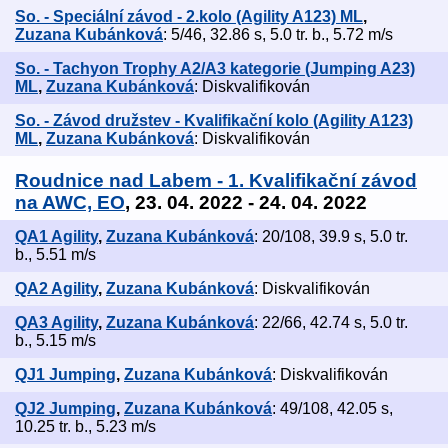
So. - Speciální závod - 2.kolo (Agility A123) ML
,
Zuzana Kubánková
: 5/46, 32.86 s, 5.0 tr. b., 5.72 m/s
So. - Tachyon Trophy A2/A3 kategorie (Jumping A23)
ML
,
Zuzana Kubánková
: Diskvalifikován
So. - Závod družstev - Kvalifikační kolo (Agility A123)
ML
,
Zuzana Kubánková
: Diskvalifikován
Roudnice nad Labem - 1. Kvalifikační závod
na AWC, EO
, 23. 04. 2022 - 24. 04. 2022
QA1 Agility
,
Zuzana Kubánková
: 20/108, 39.9 s, 5.0 tr.
b., 5.51 m/s
QA2 Agility
,
Zuzana Kubánková
: Diskvalifikován
QA3 Agility
,
Zuzana Kubánková
: 22/66, 42.74 s, 5.0 tr.
b., 5.15 m/s
QJ1 Jumping
,
Zuzana Kubánková
: Diskvalifikován
QJ2 Jumping
,
Zuzana Kubánková
: 49/108, 42.05 s,
10.25 tr. b., 5.23 m/s