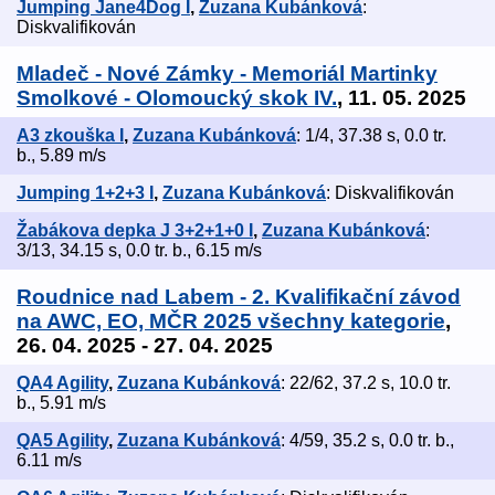
Jumping Jane4Dog I
,
Zuzana Kubánková
:
Diskvalifikován
Mladeč - Nové Zámky - Memoriál Martinky
Smolkové - Olomoucký skok IV.
, 11. 05. 2025
A3 zkouška I
,
Zuzana Kubánková
: 1/4, 37.38 s, 0.0 tr.
b., 5.89 m/s
Jumping 1+2+3 I
,
Zuzana Kubánková
: Diskvalifikován
Žabákova depka J 3+2+1+0 I
,
Zuzana Kubánková
:
3/13, 34.15 s, 0.0 tr. b., 6.15 m/s
Roudnice nad Labem - 2. Kvalifikační závod
na AWC, EO, MČR 2025 všechny kategorie
,
26. 04. 2025 - 27. 04. 2025
QA4 Agility
,
Zuzana Kubánková
: 22/62, 37.2 s, 10.0 tr.
b., 5.91 m/s
QA5 Agility
,
Zuzana Kubánková
: 4/59, 35.2 s, 0.0 tr. b.,
6.11 m/s