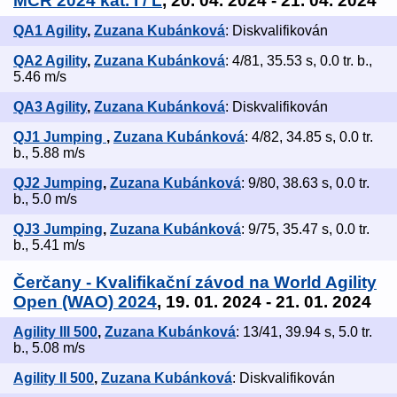
MČR 2024 kat. I / L
, 20. 04. 2024 - 21. 04. 2024
QA1 Agility
,
Zuzana Kubánková
: Diskvalifikován
QA2 Agility
,
Zuzana Kubánková
: 4/81, 35.53 s, 0.0 tr. b.,
5.46 m/s
QA3 Agility
,
Zuzana Kubánková
: Diskvalifikován
QJ1 Jumping
,
Zuzana Kubánková
: 4/82, 34.85 s, 0.0 tr.
b., 5.88 m/s
QJ2 Jumping
,
Zuzana Kubánková
: 9/80, 38.63 s, 0.0 tr.
b., 5.0 m/s
QJ3 Jumping
,
Zuzana Kubánková
: 9/75, 35.47 s, 0.0 tr.
b., 5.41 m/s
Čerčany - Kvalifikační závod na World Agility
Open (WAO) 2024
, 19. 01. 2024 - 21. 01. 2024
Agility III 500
,
Zuzana Kubánková
: 13/41, 39.94 s, 5.0 tr.
b., 5.08 m/s
Agility II 500
,
Zuzana Kubánková
: Diskvalifikován