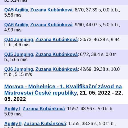
b., 5.14 m/s
QA5 Agility
,
Zuzana Kubánková
: 8/70, 37.39 s, 0.0 tr. b.,
5.56 m/s
QA6 Agility
,
Zuzana Kubánková
: 9/60, 44.07 s, 5.0 tr. b.,
4.99 m/s
QJ4 Jumping
,
Zuzana Kubánková
: 30/73, 46.28 s, 9.94
tr. b., 4.6 m/s
QJ5 Jumping
,
Zuzana Kubánková
: 6/72, 38.4 s, 0.0 tr.
b., 5.65 m/s
QJ6 Jumping
,
Zuzana Kubánková
: 42/69, 39.38 s, 10.0
tr. b., 5.15 m/s
Morava - Mohelnice - 1. Kvalifikační závod na
Mistrovství České republiky
, 21. 05. 2022 - 22.
05. 2022
Agility I
,
Zuzana Kubánková
: 11/57, 43.56 s, 5.0 tr. b.,
5.05 m/s
Agility II
,
Zuzana Kubánková
: 11/55, 38.26 s, 5.0 tr. b.,