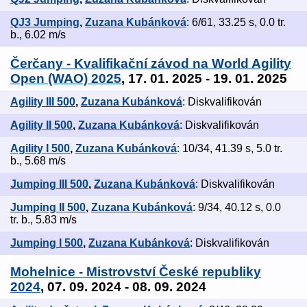
QJ3 Jumping
,
Zuzana Kubánková
: 6/61, 33.25 s, 0.0 tr.
b., 6.02 m/s
Čerčany - Kvalifikační závod na World Agility
Open (WAO) 2025
, 17. 01. 2025 - 19. 01. 2025
Agility III 500
,
Zuzana Kubánková
: Diskvalifikován
Agility II 500
,
Zuzana Kubánková
: Diskvalifikován
Agility I 500
,
Zuzana Kubánková
: 10/34, 41.39 s, 5.0 tr.
b., 5.68 m/s
Jumping III 500
,
Zuzana Kubánková
: Diskvalifikován
Jumping II 500
,
Zuzana Kubánková
: 9/34, 40.12 s, 0.0
tr. b., 5.83 m/s
Jumping I 500
,
Zuzana Kubánková
: Diskvalifikován
Mohelnice - Mistrovství České republiky
2024
, 07. 09. 2024 - 08. 09. 2024