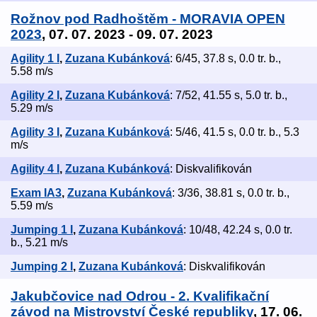
Rožnov pod Radhoštěm - MORAVIA OPEN
2023
, 07. 07. 2023 - 09. 07. 2023
Agility 1 I
,
Zuzana Kubánková
: 6/45, 37.8 s, 0.0 tr. b.,
5.58 m/s
Agility 2 I
,
Zuzana Kubánková
: 7/52, 41.55 s, 5.0 tr. b.,
5.29 m/s
Agility 3 I
,
Zuzana Kubánková
: 5/46, 41.5 s, 0.0 tr. b., 5.3
m/s
Agility 4 I
,
Zuzana Kubánková
: Diskvalifikován
Exam IA3
,
Zuzana Kubánková
: 3/36, 38.81 s, 0.0 tr. b.,
5.59 m/s
Jumping 1 I
,
Zuzana Kubánková
: 10/48, 42.24 s, 0.0 tr.
b., 5.21 m/s
Jumping 2 I
,
Zuzana Kubánková
: Diskvalifikován
Jakubčovice nad Odrou - 2. Kvalifikační
závod na Mistrovství České republiky
, 17. 06.