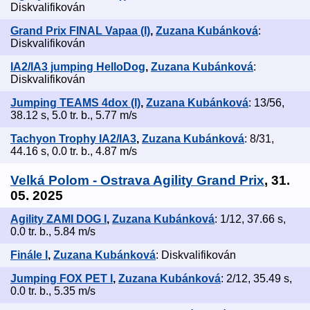
Diskvalifikován
Grand Prix FINAL Vapaa (I)
,
Zuzana Kubánková
:
Diskvalifikován
IA2/IA3 jumping HelloDog
,
Zuzana Kubánková
:
Diskvalifikován
Jumping TEAMS 4dox (I)
,
Zuzana Kubánková
: 13/56,
38.12 s, 5.0 tr. b., 5.77 m/s
Tachyon Trophy IA2/IA3
,
Zuzana Kubánková
: 8/31,
44.16 s, 0.0 tr. b., 4.87 m/s
Velká Polom - Ostrava Agility Grand Prix
, 31.
05. 2025
Agility ZAMI DOG I
,
Zuzana Kubánková
: 1/12, 37.66 s,
0.0 tr. b., 5.84 m/s
Finále I
,
Zuzana Kubánková
: Diskvalifikován
Jumping FOX PET I
,
Zuzana Kubánková
: 2/12, 35.49 s,
0.0 tr. b., 5.35 m/s