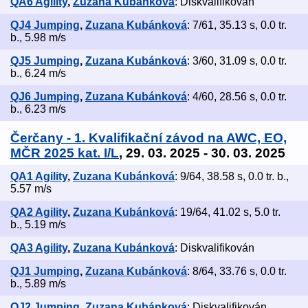
QA6 Agility
,
Zuzana Kubánková
: Diskvalifikován
QJ4 Jumping
,
Zuzana Kubánková
: 7/61, 35.13 s, 0.0 tr.
b., 5.98 m/s
QJ5 Jumping
,
Zuzana Kubánková
: 3/60, 31.09 s, 0.0 tr.
b., 6.24 m/s
QJ6 Jumping
,
Zuzana Kubánková
: 4/60, 28.56 s, 0.0 tr.
b., 6.23 m/s
Čerčany - 1. Kvalifikační závod na AWC, EO,
MČR 2025 kat. I/L
, 29. 03. 2025 - 30. 03. 2025
QA1 Agility
,
Zuzana Kubánková
: 9/64, 38.58 s, 0.0 tr. b.,
5.57 m/s
QA2 Agility
,
Zuzana Kubánková
: 19/64, 41.02 s, 5.0 tr.
b., 5.19 m/s
QA3 Agility
,
Zuzana Kubánková
: Diskvalifikován
QJ1 Jumping
,
Zuzana Kubánková
: 8/64, 33.76 s, 0.0 tr.
b., 5.89 m/s
QJ2 Jumping
,
Zuzana Kubánková
: Diskvalifikován