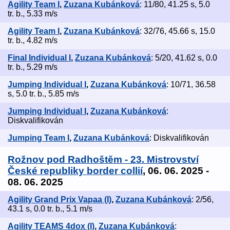
Agility Team I
,
Zuzana Kubánková
: 11/80, 41.25 s, 5.0
tr. b., 5.33 m/s
Agility Team I
,
Zuzana Kubánková
: 32/76, 45.66 s, 15.0
tr. b., 4.82 m/s
Final Individual I
,
Zuzana Kubánková
: 5/20, 41.62 s, 0.0
tr. b., 5.29 m/s
Jumping Individual I
,
Zuzana Kubánková
: 10/71, 36.58
s, 5.0 tr. b., 5.85 m/s
Jumping Individual I
,
Zuzana Kubánková
:
Diskvalifikován
Jumping Team I
,
Zuzana Kubánková
: Diskvalifikován
Rožnov pod Radhoštěm - 23. Mistrovství
České republiky border collií
, 06. 06. 2025 -
08. 06. 2025
Agility Grand Prix Vapaa (I)
,
Zuzana Kubánková
: 2/56,
43.1 s, 0.0 tr. b., 5.1 m/s
Agility TEAMS 4dox (I)
,
Zuzana Kubánková
: