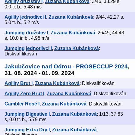
Agility družstev I
,
Zuzana Kubánková
: 3/46, 38.29 s,
0.0 tr. b., 5.48 m/s
Agility jednotlivci I
,
Zuzana Kubánková
: 9/44, 42.27 s,
5.0 tr. b., 5.2 m/s
Jumping družstev I
,
Zuzana Kubánková
: 26/45, 44.43
s, 10.0 tr. b., 4.95 m/s
Jumping jednotlivci I
,
Zuzana Kubánková
:
Diskvalifikován
Jakubčovice nad Odrou - PROSECCUP 2024
,
31. 08. 2024 - 01. 09. 2024
Agility Brut I
,
Zuzana Kubánková
: Diskvalifikován
Agility Zero Brut I
,
Zuzana Kubánková
: Diskvalifikován
Gambler Rosé I
,
Zuzana Kubánková
: Diskvalifikován
Jumping Digestive I
,
Zuzana Kubánková
: 1/13, 37.63
s, 0.0 tr. b., 5.79 m/s
Jumping Extra Dry I
,
Zuzana Kubánková
: