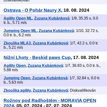
Diskvalifikován
Ostrava - O Pohár Naury X
, 18. 08. 2024
Agility Open ML
,
Zuzana Kubánková
: 1/9, 35.35 s, 0.0
tr. b., 5.71 m/s
Jumping Open ML
,
Zuzana Kubánková
: 1/10, 32.72 s,
0.0 tr. b., 6.2 m/s
Zkouška MLA3
,
Zuzana Kubánková
: 1/7, 42.2 s, 0.0 tr.
b., 5.21 m/s
Nižní Lhoty - Beskid paws Cup
, 17. 08. 2024
Agility Open
,
Zuzana Kubánková
: 1/7, 36.93 s, 0.0 tr. b.,
5.88 m/s
Jumping Open
,
Zuzana Kubánková
: 1/7, 32.84 s, 0.0 tr.
b., 5.63 m/s
Zkouška agility
,
Zuzana Kubánková
: Diskvalifikován
Rožnov pod Radhoštěm - MORAVIA OPEN
2024
, 05. 07. 2024 - 07. 07. 2024