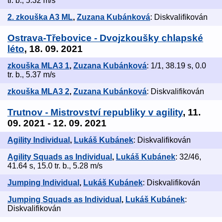
tr. b., 5.32 m/s
2. zkouška A3 ML
,
Zuzana Kubánková
: Diskvalifikován
Ostrava-Třebovice - Dvojzkoušky chlapské
léto
, 18. 09. 2021
zkouška MLA3 1
,
Zuzana Kubánková
: 1/1, 38.19 s, 0.0
tr. b., 5.37 m/s
zkouška MLA3 2
,
Zuzana Kubánková
: Diskvalifikován
Trutnov - Mistrovství republiky v agility
, 11.
09. 2021 - 12. 09. 2021
Agility Individual
,
Lukáš Kubánek
: Diskvalifikován
Agility Squads as Individual
,
Lukáš Kubánek
: 32/46,
41.64 s, 15.0 tr. b., 5.28 m/s
Jumping Individual
,
Lukáš Kubánek
: Diskvalifikován
Jumping Squads as Individual
,
Lukáš Kubánek
:
Diskvalifikován