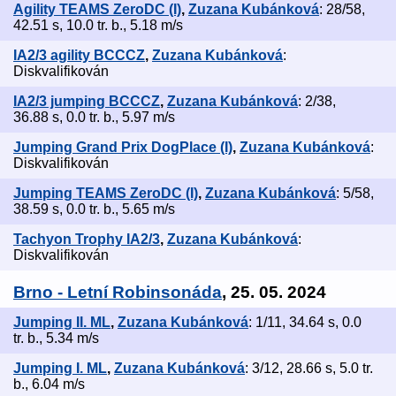
Agility TEAMS ZeroDC (I)
,
Zuzana Kubánková
: 28/58,
42.51 s, 10.0 tr. b., 5.18 m/s
IA2/3 agility BCCCZ
,
Zuzana Kubánková
:
Diskvalifikován
IA2/3 jumping BCCCZ
,
Zuzana Kubánková
: 2/38,
36.88 s, 0.0 tr. b., 5.97 m/s
Jumping Grand Prix DogPlace (I)
,
Zuzana Kubánková
:
Diskvalifikován
Jumping TEAMS ZeroDC (I)
,
Zuzana Kubánková
: 5/58,
38.59 s, 0.0 tr. b., 5.65 m/s
Tachyon Trophy IA2/3
,
Zuzana Kubánková
:
Diskvalifikován
Brno - Letní Robinsonáda
, 25. 05. 2024
Jumping II. ML
,
Zuzana Kubánková
: 1/11, 34.64 s, 0.0
tr. b., 5.34 m/s
Jumping I. ML
,
Zuzana Kubánková
: 3/12, 28.66 s, 5.0 tr.
b., 6.04 m/s