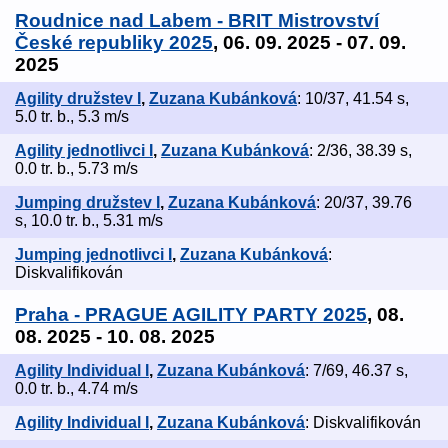
Roudnice nad Labem - BRIT Mistrovství
České republiky 2025
, 06. 09. 2025 - 07. 09.
2025
Agility družstev I
,
Zuzana Kubánková
: 10/37, 41.54 s,
5.0 tr. b., 5.3 m/s
Agility jednotlivci I
,
Zuzana Kubánková
: 2/36, 38.39 s,
0.0 tr. b., 5.73 m/s
Jumping družstev I
,
Zuzana Kubánková
: 20/37, 39.76
s, 10.0 tr. b., 5.31 m/s
Jumping jednotlivci I
,
Zuzana Kubánková
:
Diskvalifikován
Praha - PRAGUE AGILITY PARTY 2025
, 08.
08. 2025 - 10. 08. 2025
Agility Individual I
,
Zuzana Kubánková
: 7/69, 46.37 s,
0.0 tr. b., 4.74 m/s
Agility Individual I
,
Zuzana Kubánková
: Diskvalifikován