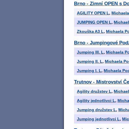
Brno - Zimní OPEN s Do
AGILITY OPEN L
,
Michael
JUMPING OPEN L
,
Michae
Zkouška A3 L
,
Michaela P
Brno - Jumpingové Pod
Jumping III. L
,
Michaela P
Jumping II. L
,
Michaela P
Jumping I. L
,
Michaela Po
Trutnov - Mistrovství Č
Agility družstev L
,
Michae
Agility jednotlivci L
,
Micha
Jumping družstev L
,
Mich
Jumping jednotlivci L
,
Mic