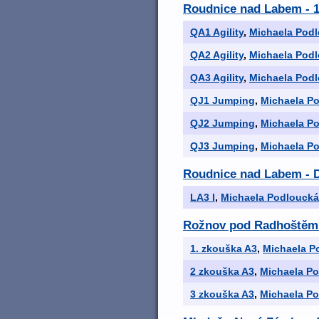
Roudnice nad Labem - 1
QA1 Agility
,
Michaela Pod
QA2 Agility
,
Michaela Pod
QA3 Agility
,
Michaela Pod
QJ1 Jumping
,
Michaela P
QJ2 Jumping
,
Michaela P
QJ3 Jumping
,
Michaela P
Roudnice nad Labem - 
LA3 I
,
Michaela Podloucká
Rožnov pod Radhoštěm 
1. zkouška A3
,
Michaela P
2 zkouška A3
,
Michaela P
3 zkouška A3
,
Michaela P