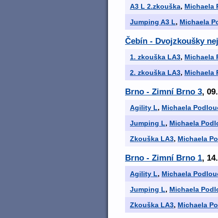
A3 L 2.zkouška
,
Michaela 
Jumping A3 L
,
Michaela P
Čebín - Dvojzkoušky nej
1. zkouška LA3
,
Michaela 
2. zkouška LA3
,
Michaela 
Brno - Zimní Brno 3
, 09
Agility L
,
Michaela Podlou
Jumping L
,
Michaela Podl
Zkouška LA3
,
Michaela P
Brno - Zimní Brno 1
, 14
Agility L
,
Michaela Podlou
Jumping L
,
Michaela Podl
Zkouška LA3
,
Michaela P