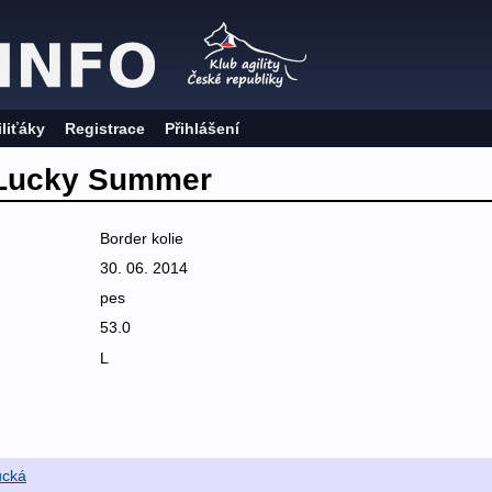
iliťáky
Registrace
Přihlášení
 Lucky Summer
Border kolie
30. 06. 2014
pes
53.0
L
ucká