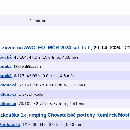
1. měření
ní závod na AWC, EO, MČR 2024 kat. I / L
, 20. 04. 2024 - 2
loucká
: 45/164, 47.0 s, 15.0 tr. b., 4.68 m/s
loucká
: Diskvalifikován
loucká
: 8/127, 42.06 s, 0.0 tr. b., 4.8 m/s
odloucká
: 67/163, 40.78 s, 10.0 tr. b., 5.03 m/s
odloucká
: Diskvalifikován
odloucká
: 73/161, 42.77 s, 5.77 tr. b., 4.51 m/s
x zkouška 1x jumping Chovatelské potřeby Komínek Most
Podloucká
: 1/17, 36.84 s, 0.0 tr. b., 5.43 m/s