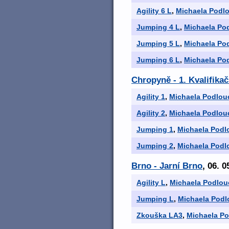
Agility 6 L
,
Michaela Podl
Jumping 4 L
,
Michaela Po
Jumping 5 L
,
Michaela Po
Jumping 6 L
,
Michaela Po
Chropyně - 1. Kvalifika
Agility 1
,
Michaela Podlou
Agility 2
,
Michaela Podlou
Jumping 1
,
Michaela Podl
Jumping 2
,
Michaela Podl
Brno - Jarní Brno
, 06. 0
Agility L
,
Michaela Podlou
Jumping L
,
Michaela Podl
Zkouška LA3
,
Michaela P