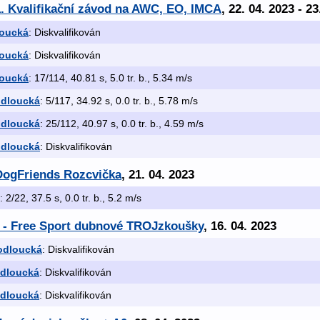
. Kvalifikační závod na AWC, EO, IMCA
, 22. 04. 2023 - 23
loucká
: Diskvalifikován
loucká
: Diskvalifikován
loucká
: 17/114, 40.81 s, 5.0 tr. b., 5.34 m/s
odloucká
: 5/117, 34.92 s, 0.0 tr. b., 5.78 m/s
odloucká
: 25/112, 40.97 s, 0.0 tr. b., 4.59 m/s
odloucká
: Diskvalifikován
DogFriends Rozcvička
, 21. 04. 2023
: 2/22, 37.5 s, 0.0 tr. b., 5.2 m/s
- Free Sport dubnové TROJzkoušky
, 16. 04. 2023
odloucká
: Diskvalifikován
odloucká
: Diskvalifikován
odloucká
: Diskvalifikován