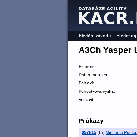
Hledání závodů
Hledat ag
A3Ch Yasper
Plemeno:
Datum narození:
Pohlaví:
Kohoutková výška:
Velikost:
Průkazy
097815
(L)
,
Michaela Podlo