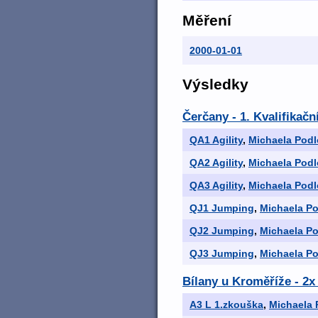
Měření
2000-01-01
Výsledky
Čerčany - 1. Kvalifikač
QA1 Agility
,
Michaela Pod
QA2 Agility
,
Michaela Pod
QA3 Agility
,
Michaela Pod
QJ1 Jumping
,
Michaela P
QJ2 Jumping
,
Michaela P
QJ3 Jumping
,
Michaela P
Bílany u Kroměříže - 2
A3 L 1.zkouška
,
Michaela 