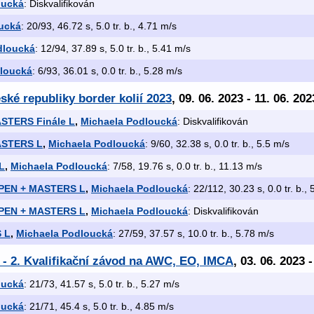
oucká
: Diskvalifikován
ucká
: 20/93, 46.72 s, 5.0 tr. b., 4.71 m/s
dloucká
: 12/94, 37.89 s, 5.0 tr. b., 5.41 m/s
loucká
: 6/93, 36.01 s, 0.0 tr. b., 5.28 m/s
ské republiky border kolií 2023
, 09. 06. 2023 - 11. 06. 202
ASTERS Finále L
,
Michaela Podloucká
: Diskvalifikován
MASTERS L
,
Michaela Podloucká
: 9/60, 32.38 s, 0.0 tr. b., 5.5 m/s
L
,
Michaela Podloucká
: 7/58, 19.76 s, 0.0 tr. b., 11.13 m/s
 OPEN + MASTERS L
,
Michaela Podloucká
: 22/112, 30.23 s, 0.0 tr. b.,
 OPEN + MASTERS L
,
Michaela Podloucká
: Diskvalifikován
 L
,
Michaela Podloucká
: 27/59, 37.57 s, 10.0 tr. b., 5.78 m/s
 2. Kvalifikační závod na AWC, EO, IMCA
, 03. 06. 2023 
oucká
: 21/73, 41.57 s, 5.0 tr. b., 5.27 m/s
oucká
: 21/71, 45.4 s, 5.0 tr. b., 4.85 m/s