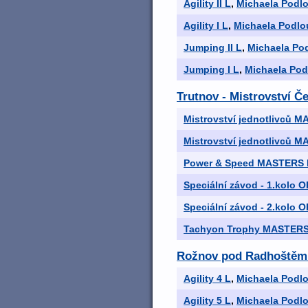
Agility II L
,
Michaela Podl
Agility I L
,
Michaela Podlo
Jumping II L
,
Michaela Po
Jumping I L
,
Michaela Pod
Trutnov - Mistrovství Če
Mistrovství jednotlivců M
Mistrovství jednotlivců 
Power & Speed MASTERS 
Speciální závod - 1.kolo
Speciální závod - 2.kolo
Tachyon Trophy MASTERS
Rožnov pod Radhoštěm -
Agility 4 L
,
Michaela Podl
Agility 5 L
,
Michaela Podl