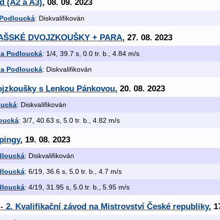
d (A2 a A3)
, 08. 09. 2023
 Podloucká
: Diskvalifikován
 VALAŠSKÉ DVOJZKOUŠKY + PARA
, 27. 08. 2023
la Podloucká
: 1/4, 39.7 s, 0.0 tr. b., 4.84 m/s
la Podloucká
: Diskvalifikován
vojzkoušky s Lenkou Pánkovou
, 20. 08. 2023
oucká
: Diskvalifikován
oucká
: 3/7, 40.63 s, 5.0 tr. b., 4.82 m/s
mpingy
, 19. 08. 2023
dloucká
: Diskvalifikován
dloucká
: 6/19, 36.6 s, 5.0 tr. b., 4.7 m/s
dloucká
: 4/19, 31.95 s, 5.0 tr. b., 5.95 m/s
 2. Kvalifikační závod na Mistrovství České republiky
, 1