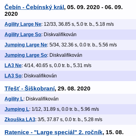
Čebín - Čebínský král
, 05. 09. 2020 - 06. 09.
2020
Agility Large Ne
: 12/33, 36.85 s, 5.0 tr. b., 5.18 m/s
Agility Large So
: Diskvalifikován
Jumping Large Ne
: 5/34, 32.36 s, 0.0 tr. b., 5.56 m/s
Jumping Large So
: Diskvalifikován
LA3 Ne
: 4/14, 40.65 s, 0.0 tr. b., 5.31 m/s
LA3 So
: Diskvalifikován
Třešť - Šiškobraní
, 29. 08. 2020
Agility L
: Diskvalifikován
Jumping L
: 1/12, 31.89 s, 0.0 tr. b., 5.96 m/s
Zkouška LA3
: 3/5, 37.87 s, 0.0 tr. b., 5.28 m/s
Ratenice - "Large speciál" 2. ročník
, 15. 08.