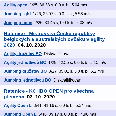
Agility open
: 1/25, 36.33 s, 0.0 tr. b., 5.04 m/s
Jumping light
: 1/26, 25.97 s, 0.0 tr. b., 5.58 m/s
Jumping open
: 2/26, 33.45 s, 0.0 tr. b., 5.08 m/s
Ratenice - Mistrovství České republiky
belgických a australských ovčáků v agility
2020
, 04. 10. 2020
Agility družstev BO
: Diskvalifikován
Agility jednotlivců BO
: 1/28, 42.55 s, 0.0 tr. b., 5.15 m/s
Jumping družstev BO
: 8/27, 35.01 s, 5.0 tr. b., 5.2 m/s
Jumping jednotlivců BO
: Diskvalifikován
Ratenice - KCHBO OPEN pro všechna
plemena
, 03. 10. 2020
Agility Open L
: 3/41, 41.16 s, 0.0 tr. b., 5.34 m/s
Jumping Open L
: 5/40, 39.17 s, 0.0 tr. b., 4.98 m/s