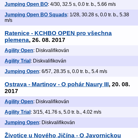
Jumping Open BO
: 4/30, 32.5 s, 0.0 tr. b., 5.66 m/s
Jumping Open BO Squads
: 1/28, 30.28 s, 0.0 tr. b., 5.38
m/s
Ratenice - KCHBO OPEN pro všechna
plemena
, 26. 08. 2017
Agility Open
: Diskvalifikován
Agility Trial
: Diskvalifikován
Jumping Open
: 6/57, 28.35 s, 0.0 tr. b., 5.4 m/s
Ostrava - Martinov - O pohár Naury III
, 20. 08.
2017
Agility Open
: Diskvalifikován
Agility Trial
: 3/15, 41.76 s, 5.0 tr. b., 4.02 m/s
Jumping Open
: Diskvalifikován
Životice u Nového Jičína - O Javornickou