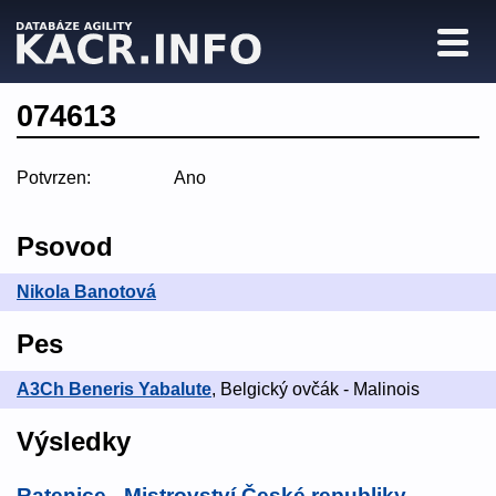
074613
Potvrzen:
Ano
Psovod
Nikola Banotová
Pes
A3Ch Beneris Yabalute
, Belgický ovčák - Malinois
Výsledky
Ratenice - Mistrovství České republiky