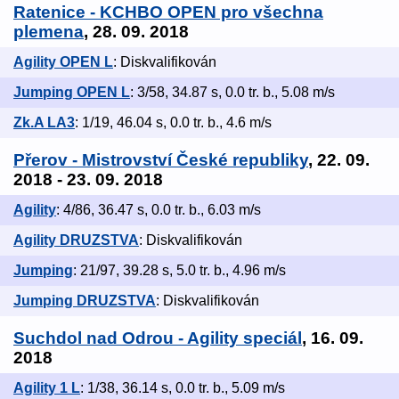
Ratenice - KCHBO OPEN pro všechna
plemena
, 28. 09. 2018
Agility OPEN L
: Diskvalifikován
Jumping OPEN L
: 3/58, 34.87 s, 0.0 tr. b., 5.08 m/s
Zk.A LA3
: 1/19, 46.04 s, 0.0 tr. b., 4.6 m/s
Přerov - Mistrovství České republiky
, 22. 09.
2018 - 23. 09. 2018
Agility
: 4/86, 36.47 s, 0.0 tr. b., 6.03 m/s
Agility DRUZSTVA
: Diskvalifikován
Jumping
: 21/97, 39.28 s, 5.0 tr. b., 4.96 m/s
Jumping DRUZSTVA
: Diskvalifikován
Suchdol nad Odrou - Agility speciál
, 16. 09.
2018
Agility 1 L
: 1/38, 36.14 s, 0.0 tr. b., 5.09 m/s