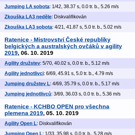
Jumping LA sobota
: 1/42, 38.37 s, 0.0 tr. b., 5.26 m/s
Zkouška LA3 neděle
: Diskvalifikován
Zkouška LA3 sobota
: 4/21, 41.87 s, 5.0 tr. b., 5.02 m/s
Ratenice - Mistrovství České republiky
belgických a australských ovčáků v agility
2019
, 06. 10. 2019
Agility družstev
: 5/70, 40.02 s, 0.0 tr. b., 5.12 m/s
Agility jednotlivci
: 6/69, 45.91 s, 5.0 tr. b., 4.79 m/s
Jumping družstev L
: 4/69, 35.79 s, 0.0 tr. b., 5.17 m/s
Jumping jednotlivců
: 3/69, 36.03 s, 0.0 tr. b., 5.36 m/s
Ratenice - KCHBO OPEN pro všechna
plemena 2019
, 05. 10. 2019
Agility Open L
: Diskvalifikován
Jumping Open L
: 1/33, 35.98 s, 0.0 tr. b., 5.28 m/s