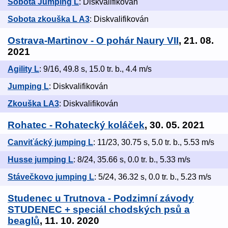
Sobota Jumping L
: Diskvalifikován
Sobota zkouška L A3
: Diskvalifikován
Ostrava-Martinov - O pohár Naury VII
, 21. 08.
2021
Agility L
: 9/16, 49.8 s, 15.0 tr. b., 4.4 m/s
Jumping L
: Diskvalifikován
Zkouška LA3
: Diskvalifikován
Rohatec - Rohatecký koláček
, 30. 05. 2021
Canviťácký jumping L
: 11/23, 30.75 s, 5.0 tr. b., 5.53 m/s
Husse jumping L
: 8/24, 35.66 s, 0.0 tr. b., 5.33 m/s
Stávečkovo jumping L
: 5/24, 36.32 s, 0.0 tr. b., 5.23 m/s
Studenec u Trutnova - Podzimní závody
STUDENEC + speciál chodských psů a
beaglů
, 11. 10. 2020