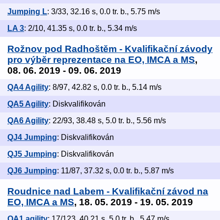
Jumping L
: 3/33, 32.16 s, 0.0 tr. b., 5.75 m/s
LA 3
: 2/10, 41.35 s, 0.0 tr. b., 5.34 m/s
Rožnov pod Radhoštěm - Kvalifikační závody
pro výběr reprezentace na EO, IMCA a MS
,
08. 06. 2019 - 09. 06. 2019
QA4 Agility
: 8/97, 42.82 s, 0.0 tr. b., 5.14 m/s
QA5 Agility
: Diskvalifikován
QA6 Agility
: 22/93, 38.48 s, 5.0 tr. b., 5.56 m/s
QJ4 Jumping
: Diskvalifikován
QJ5 Jumping
: Diskvalifikován
QJ6 Jumping
: 11/87, 37.32 s, 0.0 tr. b., 5.87 m/s
Roudnice nad Labem - Kvalifikační závod na
EO, IMCA a MS
, 18. 05. 2019 - 19. 05. 2019
QA1 agility
: 17/123, 40.21 s, 5.0 tr. b., 5.47 m/s