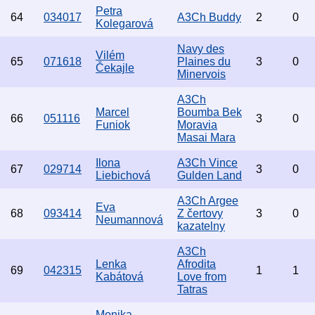
Petra
64
034017
A3Ch Buddy
2
0
Kolegarová
Navy des
Vilém
65
071618
Plaines du
3
0
Čekajle
Minervois
A3Ch
Marcel
Boumba Bek
66
051116
3
0
Funiok
Moravia
Masai Mara
Ilona
A3Ch Vince
67
029714
3
0
Liebichová
Gulden Land
A3Ch Argee
Eva
68
093414
Z čertovy
3
0
Neumannová
kazatelny
A3Ch
Lenka
Afrodita
69
042315
1
1
Kabátová
Love from
Tatras
Monika