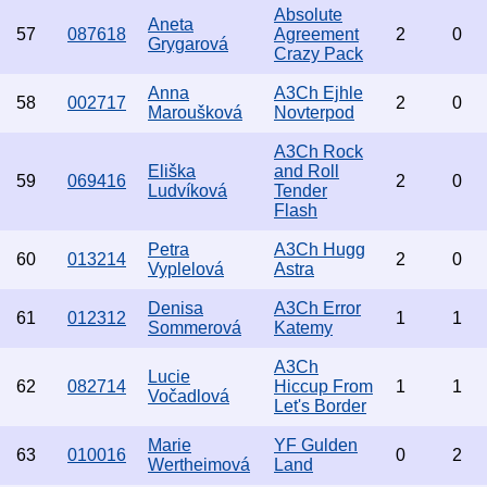
Absolute
Aneta
57
087618
Agreement
2
0
Grygarová
Crazy Pack
Anna
A3Ch Ejhle
58
002717
2
0
Maroušková
Novterpod
A3Ch Rock
Eliška
and Roll
59
069416
2
0
Ludvíková
Tender
Flash
Petra
A3Ch Hugg
60
013214
2
0
Vyplelová
Astra
Denisa
A3Ch Error
61
012312
1
1
Sommerová
Katemy
A3Ch
Lucie
62
082714
Hiccup From
1
1
Vočadlová
Let's Border
Marie
YF Gulden
63
010016
0
2
Wertheimová
Land