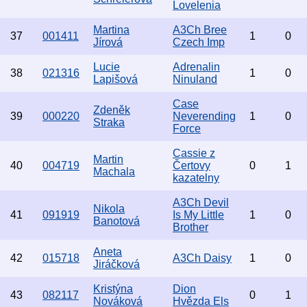
Lovelenia
Martina
A3Ch Bree
37
001411
1
0
Jírová
Czech Imp
Lucie
Adrenalin
38
021316
1
0
Lapišová
Ninuland
Case
Zdeněk
39
000220
Neverending
1
0
Straka
Force
Cassie z
Martin
40
004719
Čertovy
0
1
Machala
kazatelny
A3Ch Devil
Nikola
41
091919
Is My Little
1
0
Banotová
Brother
Aneta
42
015718
A3Ch Daisy
1
0
Jiráčková
Kristýna
Dion
43
082117
0
1
Nováková
Hvězda Els