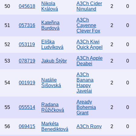
Nikola
A3Ch Cider
50
045618
2
0
Králová
Ninuland
A3Ch
Kateřina
51
057316
Cayenne
2
0
Burdová
Clever Fox
Eliška
A3Ch Kiwi
52
053119
2
0
Ludvíková
Quick Angel
A3Ch Apple
53
078719
Jakub Štýbr
2
0
Deabei
A3Ch
Natálie
Banana
54
001919
2
0
Šišovská
Happy
Javelai
Aready
Radana
55
055514
Bohemia
2
0
Růžičková
Grant
Markéta
56
069415
A3Ch Rony
2
0
Benediktová