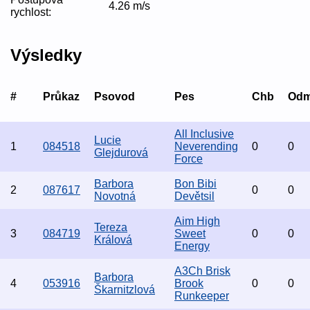
4.26 m/s
rychlost:
Výsledky
#
Průkaz
Psovod
Pes
Chb
Od
All Inclusive
Lucie
1
084518
Neverending
0
0
Glejdurová
Force
Barbora
Bon Bibi
2
087617
0
0
Novotná
Devětsil
Aim High
Tereza
3
084719
Sweet
0
0
Králová
Energy
A3Ch Brisk
Barbora
4
053916
Brook
0
0
Škarnitzlová
Runkeeper