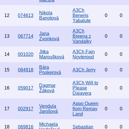
A3Ch
Nikola
12
074613
Beneris
0
0
Banotová
Yabalute
A3Ch
Jana
13
067714
Breena z
0
0
Zvonková
Vandalky
Jitka
A3Ch Fajn
14
001020
0
0
Maroušková
Novterpod
Bára
15
084918
A3Ch Jerry
0
0
Poskerová
A3Ch Will to
Dagmar
16
059017
Please
0
0
Žáková
Dajavera
Appo Queen
Vendula
17
002917
from Remay
0
0
Jarošová
Land
Michaela
18
069816
Sebastian
0
0