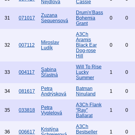
Nejdlová
Cassie
Drum'n'Bass
Zuzana
31
071017
Bohemia
0
0
Sequensová
Grant
A3Ch
Aramis
Miroslav
32
007112
Black Ear
0
0
Ludík
Dog-rose
Hill
Will To Rise
Sabina
33
004117
Lucky
1
0
Šťastná
Summer
Petra
Batman
34
081617
1
0
Andrýsková
Ninuland
A3Ch Flank
Petra
35
033818
“Ray”
1
0
Vyplelová
Ballarat
A3Ch
Kristýna
36
006617
Bestseller
1
0
Schreierová