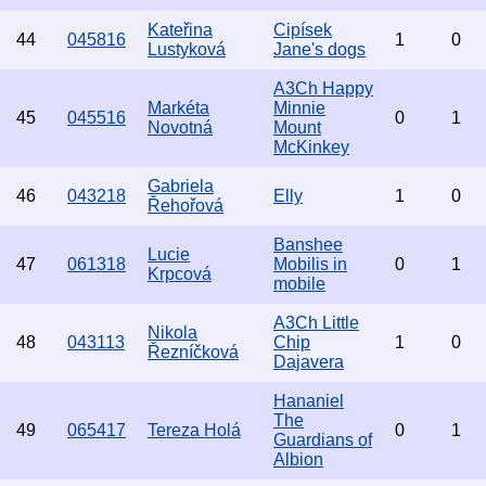
Kateřina
Cipísek
44
045816
1
0
Lustyková
Jane's dogs
A3Ch Happy
Markéta
Minnie
45
045516
0
1
Novotná
Mount
McKinkey
Gabriela
46
043218
Elly
1
0
Řehořová
Banshee
Lucie
47
061318
Mobilis in
0
1
Krpcová
mobile
A3Ch Little
Nikola
48
043113
Chip
1
0
Řezníčková
Dajavera
Hananiel
The
49
065417
Tereza Holá
0
1
Guardians of
Albion