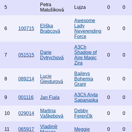
Petra
5
Lujza
0
0
Matušíková
Awesome
Eliška
Lady
6
100715
0
0
Brabcová
Neverending
Force
A3Ch
Darie
Shadow of
7
051515
0
0
Dytrychová
Aire Magic
Zira
Baileys
Lucie
8
089214
Bohemia
0
0
Glejdurová
Grant
A3Ch Aiyta
9
001116
Jan Fiala
0
0
Sapanaska
Martina
Debby
10
029014
0
0
Vaškebová
Ferenčík
Vladimír
11
065917
Meggie
0
0
Macura