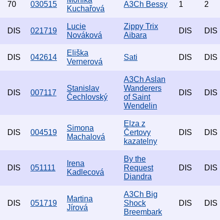
70
030515
A3Ch Bessy
1
2
Kuchařová
Lucie
Zippy Trix
DIS
021719
DIS
DIS
Nováková
Aibara
Eliška
DIS
042614
Sati
DIS
DIS
Vernerová
A3Ch Aslan
Stanislav
Wanderers
DIS
007117
DIS
DIS
Čechlovský
of Saint
Wendelin
Elza z
Simona
DIS
004519
Čertovy
DIS
DIS
Machalová
kazatelny
By the
Irena
DIS
051111
Request
DIS
DIS
Kadlecová
Diandra
A3Ch Big
Martina
DIS
051719
Shock
DIS
DIS
Jírová
Breembark