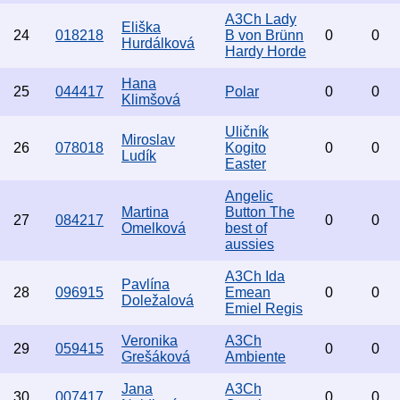
A3Ch Lady
Eliška
24
018218
B von Brünn
0
0
Hurdálková
Hardy Horde
Hana
25
044417
Polar
0
0
Klimšová
Uličník
Miroslav
26
078018
Kogito
0
0
Ludík
Easter
Angelic
Martina
Button The
27
084217
0
0
Omelková
best of
aussies
A3Ch Ida
Pavlína
28
096915
Emean
0
0
Doležalová
Emiel Regis
Veronika
A3Ch
29
059415
0
0
Grešáková
Ambiente
Jana
A3Ch
30
007417
0
0