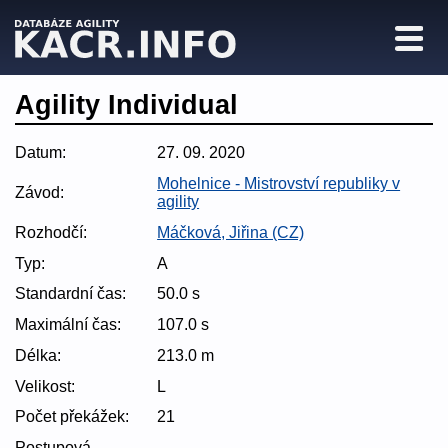
Agility Individual
Datum:
27. 09. 2020
Mohelnice - Mistrovství republiky v
Závod:
agility
Rozhodčí:
Máčková, Jiřina (CZ)
Typ:
A
Standardní čas:
50.0 s
Maximální čas:
107.0 s
Délka:
213.0 m
Velikost:
L
Počet překážek:
21
Postupová