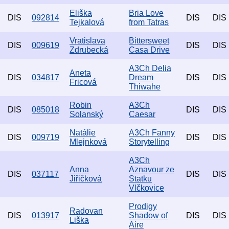
Eliška
Bria Love
DIS
092814
DIS
DIS
Tejkalová
from Tatras
Vratislava
Bittersweet
DIS
009619
DIS
DIS
Zdrubecká
Casa Drive
A3Ch Delia
Aneta
DIS
034817
Dream
DIS
DIS
Fricová
Thiwahe
Robin
A3Ch
DIS
085018
DIS
DIS
Solanský
Caesar
Natálie
A3Ch Fanny
DIS
009719
DIS
DIS
Mlejnková
Storytelling
A3Ch
Anna
Aznavour ze
DIS
037117
DIS
DIS
Jiřičková
Statku
Vlčkovice
Prodigy
Radovan
DIS
013917
Shadow of
DIS
DIS
Liška
Aire