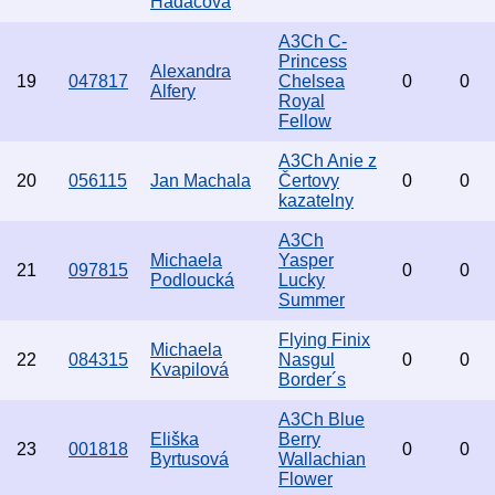
Hadačová
A3Ch C-
Princess
Alexandra
19
047817
Chelsea
0
0
Alfery
Royal
Fellow
A3Ch Anie z
20
056115
Jan Machala
Čertovy
0
0
kazatelny
A3Ch
Michaela
Yasper
21
097815
0
0
Podloucká
Lucky
Summer
Flying Finix
Michaela
22
084315
Nasgul
0
0
Kvapilová
Border´s
A3Ch Blue
Eliška
Berry
23
001818
0
0
Byrtusová
Wallachian
Flower