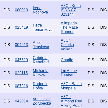
A3Ch Keen
Irena
DIS
080013
ISDS CZ
DIS
DIS
Kochová
323144
A Imperia
Petra
DIS
025419
The Maze
DIS
DIS
Tomanková
Runner
A3Ch
Alice
DIS
004513
Cikorka
DIS
DIS
Jirásková
Valkar
Gabriela
DIS
045619
Charlie
DIS
DIS
Řehořová
Michaela
I´m Alone
DIS
022115
DIS
DIS
Kutová
Deabei
Radomír
A3Ch Baloo
DIS
087916
DIS
DIS
Hošta
Monpeja
A3Ch
Vratislava
DIS
042014
Almond Red
DIS
DIS
Zdrubecká
Viking Pearl