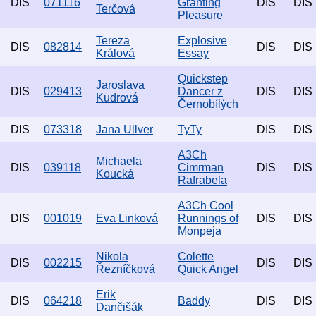
DIS
071116
Granting
DIS
DIS
Terčová
Pleasure
Tereza
Explosive
DIS
082814
DIS
DIS
Králová
Essay
Quickstep
Jaroslava
DIS
029413
Dancer z
DIS
DIS
Kudrová
Černobílých
DIS
073318
Jana Ullver
TyTy
DIS
DIS
A3Ch
Michaela
DIS
039118
Cimrman
DIS
DIS
Koucká
Rafrabela
A3Ch Cool
DIS
001019
Eva Linková
Runnings of
DIS
DIS
Monpeja
Nikola
Colette
DIS
002215
DIS
DIS
Řezníčková
Quick Angel
Erik
DIS
064218
Baddy
DIS
DIS
Dančišák