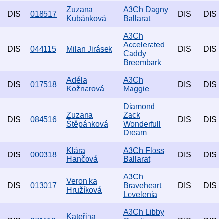
Zuzana
A3Ch Dagny
DIS
018517
DIS
DIS
Kubánková
Ballarat
A3Ch
Accelerated
DIS
044115
Milan Jirásek
DIS
DIS
Caddy
Breembark
Adéla
A3Ch
DIS
017518
DIS
DIS
Kožnarová
Maggie
Diamond
Zuzana
Zack
DIS
084516
DIS
DIS
Štěpánková
Wonderfull
Dream
Klára
A3Ch Floss
DIS
000318
DIS
DIS
Hančová
Ballarat
A3Ch
Veronika
DIS
013017
Braveheart
DIS
DIS
Hružíková
Lovelenia
A3Ch Libby
Kateřina