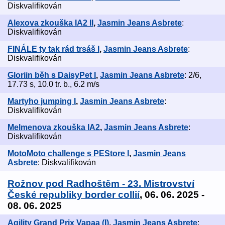
Diskvalifikován
Alexova zkouška IA2 II
,
Jasmin Jeans Asbrete
:
Diskvalifikován
FINÁLE ty tak rád trsáš I
,
Jasmin Jeans Asbrete
:
Diskvalifikován
Gloriin běh s DaisyPet I
,
Jasmin Jeans Asbrete
: 2/6,
17.73 s, 10.0 tr. b., 6.2 m/s
Martyho jumping I
,
Jasmin Jeans Asbrete
:
Diskvalifikován
Melmenova zkouška IA2
,
Jasmin Jeans Asbrete
:
Diskvalifikován
MotoMoto challenge s PEStore I
,
Jasmin Jeans
Asbrete
: Diskvalifikován
Rožnov pod Radhoštěm - 23. Mistrovství
České republiky border collií
, 06. 06. 2025 -
08. 06. 2025
Agility Grand Prix Vapaa (I)
,
Jasmin Jeans Asbrete
: