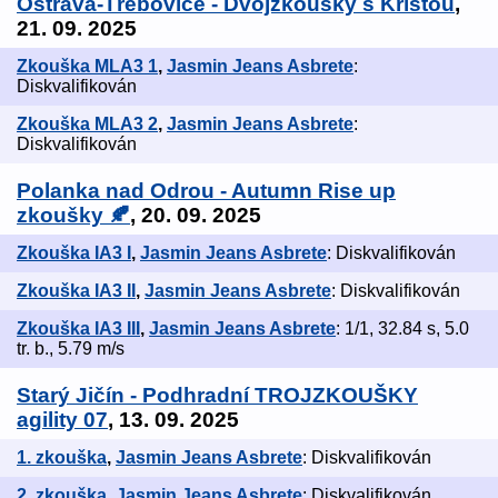
Ostrava-Třebovice - Dvojzkoušky s Kristou
,
21. 09. 2025
Zkouška MLA3 1
,
Jasmin Jeans Asbrete
:
Diskvalifikován
Zkouška MLA3 2
,
Jasmin Jeans Asbrete
:
Diskvalifikován
Polanka nad Odrou - Autumn Rise up
zkoušky 🍂
, 20. 09. 2025
Zkouška IA3 I
,
Jasmin Jeans Asbrete
: Diskvalifikován
Zkouška IA3 II
,
Jasmin Jeans Asbrete
: Diskvalifikován
Zkouška IA3 III
,
Jasmin Jeans Asbrete
: 1/1, 32.84 s, 5.0
tr. b., 5.79 m/s
Starý Jičín - Podhradní TROJZKOUŠKY
agility 07
, 13. 09. 2025
1. zkouška
,
Jasmin Jeans Asbrete
: Diskvalifikován
2. zkouška
,
Jasmin Jeans Asbrete
: Diskvalifikován