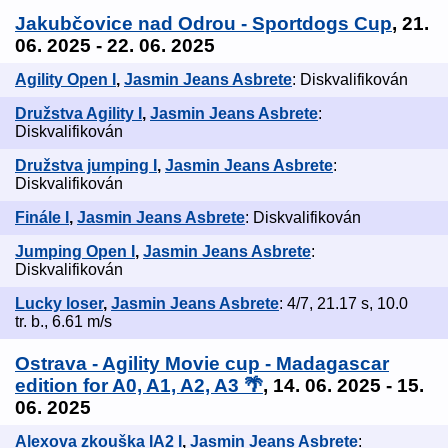
Jakubčovice nad Odrou - Sportdogs Cup
, 21.
06. 2025 - 22. 06. 2025
Agility Open I
,
Jasmin Jeans Asbrete
: Diskvalifikován
Družstva Agility I
,
Jasmin Jeans Asbrete
:
Diskvalifikován
Družstva jumping I
,
Jasmin Jeans Asbrete
:
Diskvalifikován
Finále I
,
Jasmin Jeans Asbrete
: Diskvalifikován
Jumping Open I
,
Jasmin Jeans Asbrete
:
Diskvalifikován
Lucky loser
,
Jasmin Jeans Asbrete
: 4/7, 21.17 s, 10.0
tr. b., 6.61 m/s
Ostrava - Agility Movie cup - Madagascar
edition for A0, A1, A2, A3 🌴
, 14. 06. 2025 - 15.
06. 2025
Alexova zkouška IA2 I
,
Jasmin Jeans Asbrete
: