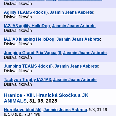
Diskvalifikován
Agility TEAMS 4dox (I)
,
Jasmin Jeans Asbrete
:
Diskvalifikován
IA2/IA3 agility HelloDog
,
Jasmin Jeans Asbrete
:
Diskvalifikován
IA2/IA3 jumping HelloDog
,
Jasmin Jeans Asbrete
:
Diskvalifikován
Jumping Grand Prix Vapaa (I)
,
Jasmin Jeans Asbrete
:
Diskvalifikován
Jumping TEAMS 4dox (I)
,
Jasmin Jeans Asbrete
:
Diskvalifikován
Tachyon Trophy IA2/IA3
,
Jasmin Jeans Asbrete
:
Diskvalifikován
Hranice - XIII. Hranická Skočka s JK
ANIMALS
, 31. 05. 2025
Norníkovo bludiště
,
Jasmin Jeans Asbrete
: 5/8, 31.19
s, 5.0 tr. b., 7.37 m/s