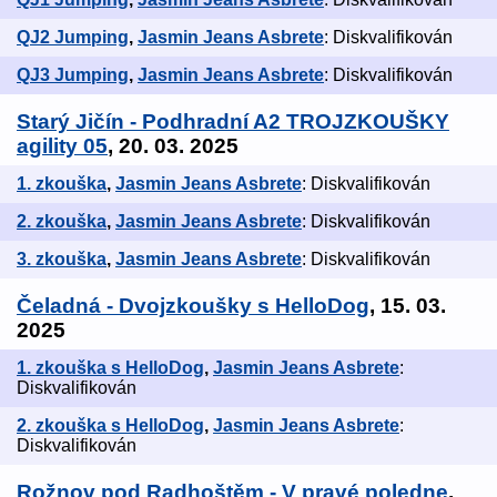
QJ2 Jumping
,
Jasmin Jeans Asbrete
: Diskvalifikován
QJ3 Jumping
,
Jasmin Jeans Asbrete
: Diskvalifikován
Starý Jičín - Podhradní A2 TROJZKOUŠKY
agility 05
, 20. 03. 2025
1. zkouška
,
Jasmin Jeans Asbrete
: Diskvalifikován
2. zkouška
,
Jasmin Jeans Asbrete
: Diskvalifikován
3. zkouška
,
Jasmin Jeans Asbrete
: Diskvalifikován
Čeladná - Dvojzkoušky s HelloDog
, 15. 03.
2025
1. zkouška s HelloDog
,
Jasmin Jeans Asbrete
:
Diskvalifikován
2. zkouška s HelloDog
,
Jasmin Jeans Asbrete
:
Diskvalifikován
Rožnov pod Radhoštěm - V pravé poledne
,