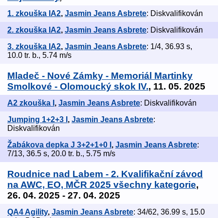
1. zkouška IA2
,
Jasmin Jeans Asbrete
: Diskvalifikován
2. zkouška IA2
,
Jasmin Jeans Asbrete
: Diskvalifikován
3. zkouška IA2
,
Jasmin Jeans Asbrete
: 1/4, 36.93 s,
10.0 tr. b., 5.74 m/s
Mladeč - Nové Zámky - Memoriál Martinky
Smolkové - Olomoucký skok IV.
, 11. 05. 2025
A2 zkouška I
,
Jasmin Jeans Asbrete
: Diskvalifikován
Jumping 1+2+3 I
,
Jasmin Jeans Asbrete
:
Diskvalifikován
Žabákova depka J 3+2+1+0 I
,
Jasmin Jeans Asbrete
:
7/13, 36.5 s, 20.0 tr. b., 5.75 m/s
Roudnice nad Labem - 2. Kvalifikační závod
na AWC, EO, MČR 2025 všechny kategorie
,
26. 04. 2025 - 27. 04. 2025
QA4 Agility
,
Jasmin Jeans Asbrete
: 34/62, 36.99 s, 15.0