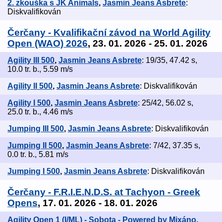
2. zkouška s JK Animals
,
Jasmin Jeans Asbrete
:
Diskvalifikován
Čerčany - Kvalifikační závod na World Agility
Open (WAO) 2026
, 23. 01. 2026 - 25. 01. 2026
Agility III 500
,
Jasmin Jeans Asbrete
: 19/35, 47.42 s,
10.0 tr. b., 5.59 m/s
Agility II 500
,
Jasmin Jeans Asbrete
: Diskvalifikován
Agility I 500
,
Jasmin Jeans Asbrete
: 25/42, 56.02 s,
25.0 tr. b., 4.46 m/s
Jumping III 500
,
Jasmin Jeans Asbrete
: Diskvalifikován
Jumping II 500
,
Jasmin Jeans Asbrete
: 7/42, 37.35 s,
0.0 tr. b., 5.81 m/s
Jumping I 500
,
Jasmin Jeans Asbrete
: Diskvalifikován
Čerčany - F.R.I.E.N.D.S. at Tachyon - Greek
Opens
, 17. 01. 2026 - 18. 01. 2026
Agility Open 1 (I/ML) - Sobota - Powered by Mixáno
,