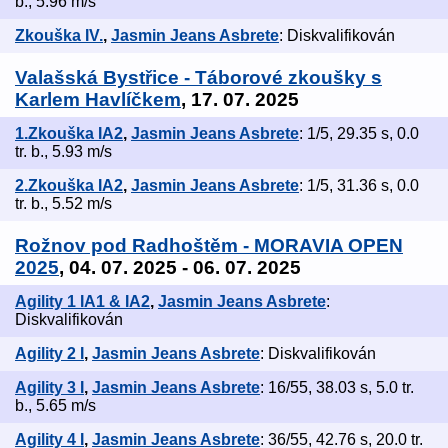
b., 5.96 m/s
Zkouška IV.
,
Jasmin Jeans Asbrete
: Diskvalifikován
Valašská Bystřice - Táborové zkoušky s
Karlem Havlíčkem
, 17. 07. 2025
1.Zkouška IA2
,
Jasmin Jeans Asbrete
: 1/5, 29.35 s, 0.0
tr. b., 5.93 m/s
2.Zkouška IA2
,
Jasmin Jeans Asbrete
: 1/5, 31.36 s, 0.0
tr. b., 5.52 m/s
Rožnov pod Radhoštěm - MORAVIA OPEN
2025
, 04. 07. 2025 - 06. 07. 2025
Agility 1 IA1 & IA2
,
Jasmin Jeans Asbrete
:
Diskvalifikován
Agility 2 I
,
Jasmin Jeans Asbrete
: Diskvalifikován
Agility 3 I
,
Jasmin Jeans Asbrete
: 16/55, 38.03 s, 5.0 tr.
b., 5.65 m/s
Agility 4 I
,
Jasmin Jeans Asbrete
: 36/55, 42.76 s, 20.0 tr.