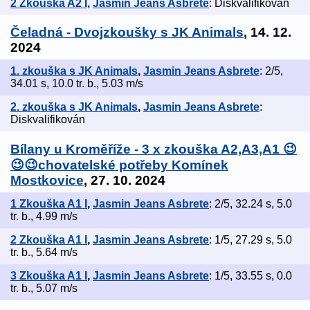
2 Zkouška A2 I
,
Jasmin Jeans Asbrete
: Diskvalifikován
Čeladná - Dvojzkoušky s JK Animals
, 14. 12.
2024
1. zkouška s JK Animals
,
Jasmin Jeans Asbrete
: 2/5,
34.01 s, 10.0 tr. b., 5.03 m/s
2. zkouška s JK Animals
,
Jasmin Jeans Asbrete
:
Diskvalifikován
Bílany u Kroměříže - 3 x zkouška A2,A3,A1 😉
😉😉chovatelské potřeby Komínek
Mostkovice
, 27. 10. 2024
1 Zkouška A1 I
,
Jasmin Jeans Asbrete
: 2/5, 32.24 s, 5.0
tr. b., 4.99 m/s
2 Zkouška A1 I
,
Jasmin Jeans Asbrete
: 1/5, 27.29 s, 5.0
tr. b., 5.64 m/s
3 Zkouška A1 I
,
Jasmin Jeans Asbrete
: 1/5, 33.55 s, 0.0
tr. b., 5.07 m/s