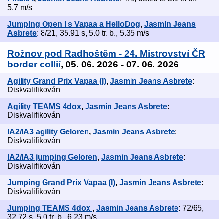
5.7 m/s
Jumping Open I s Vapaa a HelloDog
,
Jasmin Jeans
Asbrete
: 8/21, 35.91 s, 5.0 tr. b., 5.35 m/s
Rožnov pod Radhoštěm - 24. Mistrovství ČR
border collií
, 05. 06. 2026 - 07. 06. 2026
Agility Grand Prix Vapaa (I)
,
Jasmin Jeans Asbrete
:
Diskvalifikován
Agility TEAMS 4dox
,
Jasmin Jeans Asbrete
:
Diskvalifikován
IA2/IA3 agility Geloren
,
Jasmin Jeans Asbrete
:
Diskvalifikován
IA2/IA3 jumping Geloren
,
Jasmin Jeans Asbrete
:
Diskvalifikován
Jumping Grand Prix Vapaa (I)
,
Jasmin Jeans Asbrete
:
Diskvalifikován
Jumping TEAMS 4dox
,
Jasmin Jeans Asbrete
: 72/65,
32.72 s, 5.0 tr. b., 6.23 m/s