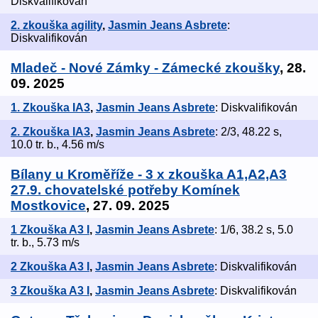
Diskvalifikován
2. zkouška agility
,
Jasmin Jeans Asbrete
:
Diskvalifikován
Mladeč - Nové Zámky - Zámecké zkoušky
, 28.
09. 2025
1. Zkouška IA3
,
Jasmin Jeans Asbrete
: Diskvalifikován
2. Zkouška IA3
,
Jasmin Jeans Asbrete
: 2/3, 48.22 s,
10.0 tr. b., 4.56 m/s
Bílany u Kroměříže - 3 x zkouška A1,A2,A3
27.9. chovatelské potřeby Komínek
Mostkovice
, 27. 09. 2025
1 Zkouška A3 I
,
Jasmin Jeans Asbrete
: 1/6, 38.2 s, 5.0
tr. b., 5.73 m/s
2 Zkouška A3 I
,
Jasmin Jeans Asbrete
: Diskvalifikován
3 Zkouška A3 I
,
Jasmin Jeans Asbrete
: Diskvalifikován