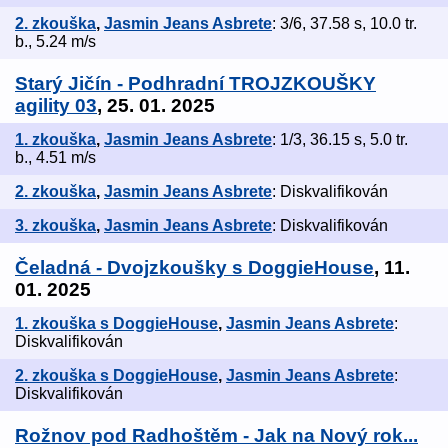
2. zkouška
,
Jasmin Jeans Asbrete
: 3/6, 37.58 s, 10.0 tr.
b., 5.24 m/s
Starý Jičín - Podhradní TROJZKOUŠKY
agility 03
, 25. 01. 2025
1. zkouška
,
Jasmin Jeans Asbrete
: 1/3, 36.15 s, 5.0 tr.
b., 4.51 m/s
2. zkouška
,
Jasmin Jeans Asbrete
: Diskvalifikován
3. zkouška
,
Jasmin Jeans Asbrete
: Diskvalifikován
Čeladná - Dvojzkoušky s DoggieHouse
, 11.
01. 2025
1. zkouška s DoggieHouse
,
Jasmin Jeans Asbrete
:
Diskvalifikován
2. zkouška s DoggieHouse
,
Jasmin Jeans Asbrete
:
Diskvalifikován
Rožnov pod Radhoštěm - Jak na Nový rok...