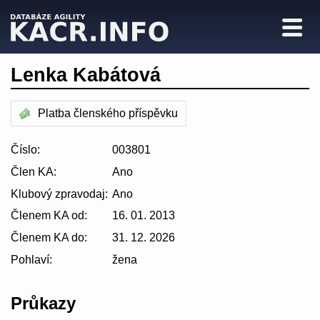
Lenka Kabátová
Platba členského příspěvku
Číslo:
003801
Člen KA:
Ano
Klubový zpravodaj:
Ano
Členem KA od:
16. 01. 2013
Členem KA do:
31. 12. 2026
Pohlaví:
žena
Průkazy