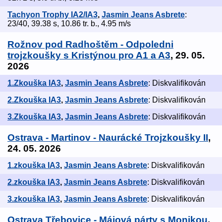
Tachyon Trophy IA2/IA3
,
Jasmin Jeans Asbrete
:
23/40, 39.38 s, 10.86 tr. b., 4.95 m/s
Rožnov pod Radhoštěm - Odpoledni
trojzkoušky s Kristýnou pro A1 a A3
, 29. 05.
2026
1.Zkouška IA3
,
Jasmin Jeans Asbrete
: Diskvalifikován
2.Zkouška IA3
,
Jasmin Jeans Asbrete
: Diskvalifikován
3.Zkouška IA3
,
Jasmin Jeans Asbrete
: Diskvalifikován
Ostrava - Martinov - Naurácké Trojzkoušky II
,
24. 05. 2026
1.zkouška IA3
,
Jasmin Jeans Asbrete
: Diskvalifikován
2.zkouška IA3
,
Jasmin Jeans Asbrete
: Diskvalifikován
3.zkouška IA3
,
Jasmin Jeans Asbrete
: Diskvalifikován
Ostrava Třebovice - Májová párty s Monikou
,