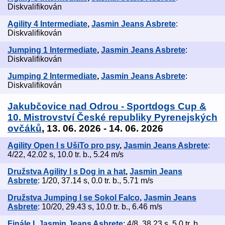
Diskvalifikován
Agility 4 Intermediate
,
Jasmin Jeans Asbrete
:
Diskvalifikován
Jumping 1 Intermediate
,
Jasmin Jeans Asbrete
:
Diskvalifikován
Jumping 2 Intermediate
,
Jasmin Jeans Asbrete
:
Diskvalifikován
Jakubčovice nad Odrou - Sportdogs Cup &
10. Mistrovství České republiky Pyrenejských
ovčáků
, 13. 06. 2026 - 14. 06. 2026
Agility Open I s UšiTo pro psy
,
Jasmin Jeans Asbrete
:
4/22, 42.02 s, 10.0 tr. b., 5.24 m/s
Družstva Agility I s Dog in a hat
,
Jasmin Jeans
Asbrete
: 1/20, 37.14 s, 0.0 tr. b., 5.71 m/s
Družstva Jumping I se Sokol Falco
,
Jasmin Jeans
Asbrete
: 10/20, 29.43 s, 10.0 tr. b., 6.46 m/s
Finále I
,
Jasmin Jeans Asbrete
: 4/8, 38.23 s, 5.0 tr. b.,