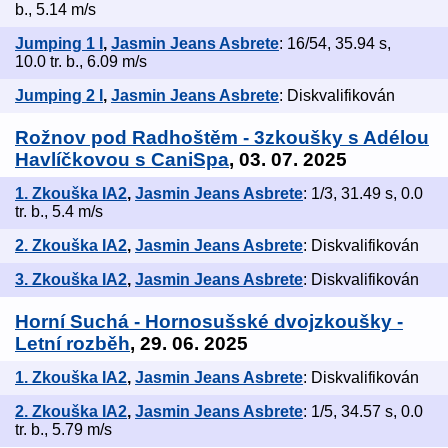
b., 5.14 m/s
Jumping 1 I
,
Jasmin Jeans Asbrete
: 16/54, 35.94 s,
10.0 tr. b., 6.09 m/s
Jumping 2 I
,
Jasmin Jeans Asbrete
: Diskvalifikován
Rožnov pod Radhoštěm - 3zkoušky s Adélou
Havlíčkovou s CaniSpa
, 03. 07. 2025
1. Zkouška IA2
,
Jasmin Jeans Asbrete
: 1/3, 31.49 s, 0.0
tr. b., 5.4 m/s
2. Zkouška IA2
,
Jasmin Jeans Asbrete
: Diskvalifikován
3. Zkouška IA2
,
Jasmin Jeans Asbrete
: Diskvalifikován
Horní Suchá - Hornosušské dvojzkoušky -
Letní rozběh
, 29. 06. 2025
1. Zkouška IA2
,
Jasmin Jeans Asbrete
: Diskvalifikován
2. Zkouška IA2
,
Jasmin Jeans Asbrete
: 1/5, 34.57 s, 0.0
tr. b., 5.79 m/s