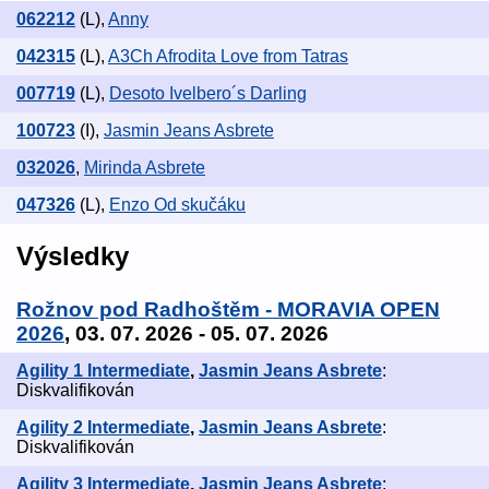
062212
(L)
,
Anny
042315
(L)
,
A3Ch Afrodita Love from Tatras
007719
(L)
,
Desoto Ivelbero´s Darling
100723
(I)
,
Jasmin Jeans Asbrete
032026
,
Mirinda Asbrete
047326
(L)
,
Enzo Od skučáku
Výsledky
Rožnov pod Radhoštěm - MORAVIA OPEN
2026
, 03. 07. 2026 - 05. 07. 2026
Agility 1 Intermediate
,
Jasmin Jeans Asbrete
:
Diskvalifikován
Agility 2 Intermediate
,
Jasmin Jeans Asbrete
:
Diskvalifikován
Agility 3 Intermediate
,
Jasmin Jeans Asbrete
: