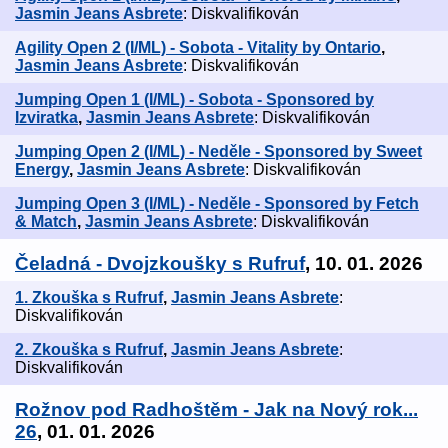
Jasmin Jeans Asbrete
: Diskvalifikován
Agility Open 2 (I/ML) - Sobota - Vitality by Ontario
,
Jasmin Jeans Asbrete
: Diskvalifikován
Jumping Open 1 (I/ML) - Sobota - Sponsored by
Izviratka
,
Jasmin Jeans Asbrete
: Diskvalifikován
Jumping Open 2 (I/ML) - Neděle - Sponsored by Sweet
Energy
,
Jasmin Jeans Asbrete
: Diskvalifikován
Jumping Open 3 (I/ML) - Neděle - Sponsored by Fetch
& Match
,
Jasmin Jeans Asbrete
: Diskvalifikován
Čeladná - Dvojzkoušky s Rufruf
, 10. 01. 2026
1. Zkouška s Rufruf
,
Jasmin Jeans Asbrete
:
Diskvalifikován
2. Zkouška s Rufruf
,
Jasmin Jeans Asbrete
:
Diskvalifikován
Rožnov pod Radhoštěm - Jak na Nový rok...
26
, 01. 01. 2026