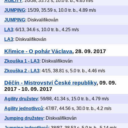
AGILITY
: 20/38, 35.72 s, 10.0 tr. b., 4.65 m/s
JUMPING
: 15/39, 35.59 s, 10.0 tr. b., 4.89 m/s
JUMPING
: Diskvalifikován
LA3
: 6/13, 34.6 s, 10.0 tr. b., 4.25 m/s
LA3
: Diskvalifikován
Křimice - O pohár Václava
, 28. 09. 2017
Zkouška 1 - LA3
: Diskvalifikován
Zkouška 2 - LA3
: 4/15, 38.81 s, 5.0 tr. b., 4.46 m/s
Děčín - Mistrovství České republiky
, 09. 09.
2017 - 10. 09. 2017
Agility družstev
: 59/88, 41.34 s, 15.0 tr. b., 4.79 m/s
Agility jednotlivců
: 47/87, 44.56 s, 30.0 tr. b., 4.2 m/s
Jumping družstev
: Diskvalifikován
Jumping jednotlivců
: 38/87, 38.53 s, 5.0 tr. b., 5.14 m/s