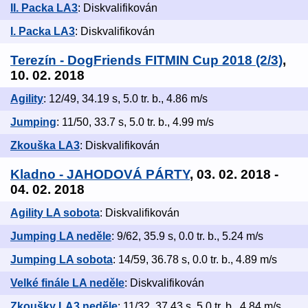
II. Packa LA3
: Diskvalifikován
I. Packa LA3
: Diskvalifikován
Terezín - DogFriends FITMIN Cup 2018 (2/3)
,
10. 02. 2018
Agility
: 12/49, 34.19 s, 5.0 tr. b., 4.86 m/s
Jumping
: 11/50, 33.7 s, 5.0 tr. b., 4.99 m/s
Zkouška LA3
: Diskvalifikován
Kladno - JAHODOVÁ PÁRTY
, 03. 02. 2018 -
04. 02. 2018
Agility LA sobota
: Diskvalifikován
Jumping LA neděle
: 9/62, 35.9 s, 0.0 tr. b., 5.24 m/s
Jumping LA sobota
: 14/59, 36.78 s, 0.0 tr. b., 4.89 m/s
Velké finále LA neděle
: Diskvalifikován
Zkoušky LA3 neděle
: 11/32, 37.43 s, 5.0 tr. b., 4.84 m/s