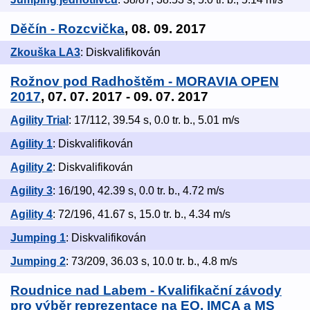
Děčín - Rozcvička
, 08. 09. 2017
Zkouška LA3
: Diskvalifikován
Rožnov pod Radhoštěm - MORAVIA OPEN
2017
, 07. 07. 2017 - 09. 07. 2017
Agility Trial
: 17/112, 39.54 s, 0.0 tr. b., 5.01 m/s
Agility 1
: Diskvalifikován
Agility 2
: Diskvalifikován
Agility 3
: 16/190, 42.39 s, 0.0 tr. b., 4.72 m/s
Agility 4
: 72/196, 41.67 s, 15.0 tr. b., 4.34 m/s
Jumping 1
: Diskvalifikován
Jumping 2
: 73/209, 36.03 s, 10.0 tr. b., 4.8 m/s
Roudnice nad Labem - Kvalifikační závody
pro výběr reprezentace na EO, IMCA a MS