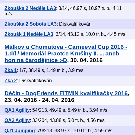
Zkouška 2 Neděle LA3
: 3/14, 46.97 s, 10.97 tr. b., 4.11
m/s
Zkouška 2 Sobota LA3
: Diskvalifikován
Zkoušk 1 Neděle LA3
: 3/14, 43.12 s, 10.0 tr. b., 4.45 m/s
Málkov u Chomutova - Carneeval Cup 2016 -
1.díl / Memoriál Praotce Krušiny II. ... aneb
hon na čarodějnice :-D
, 30. 04. 2016
Zka 1
: 1/7, 38.49 s, 1.49 tr. b., 3.9 m/s
Zka 2
: Diskvalifikován
Děčín - DogFriends FITMIN kvalifikačky 2016
,
23. 04. 2016 - 24. 04. 2016
QA1 Agility
: 54/213, 49.49 s, 5.49 tr. b., 3.94 m/s
QA2 Agility
: 33/204, 43.88 s, 5.0 tr. b., 4.56 m/s
QJ1 Jumping
: 79/213, 38.97 s, 10.0 tr. b., 4.59 m/s