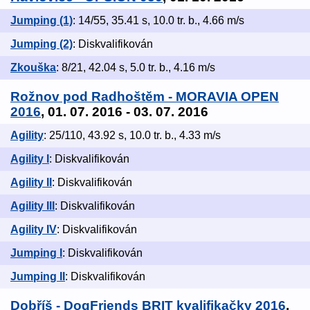
Jumping (1)
: 14/55, 35.41 s, 10.0 tr. b., 4.66 m/s
Jumping (2)
: Diskvalifikován
Zkouška
: 8/21, 42.04 s, 5.0 tr. b., 4.16 m/s
Rožnov pod Radhoštěm - MORAVIA OPEN
2016
, 01. 07. 2016 - 03. 07. 2016
Agility
: 25/110, 43.92 s, 10.0 tr. b., 4.33 m/s
Agility I
: Diskvalifikován
Agility II
: Diskvalifikován
Agility III
: Diskvalifikován
Agility IV
: Diskvalifikován
Jumping I
: Diskvalifikován
Jumping II
: Diskvalifikován
Dobříš - DogFriends ​BRIT ​kvalifikačky 2016
,