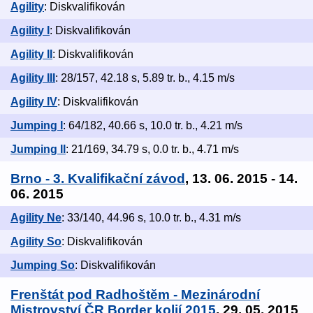
Agility
: Diskvalifikován
Agility I
: Diskvalifikován
Agility II
: Diskvalifikován
Agility III
: 28/157, 42.18 s, 5.89 tr. b., 4.15 m/s
Agility IV
: Diskvalifikován
Jumping I
: 64/182, 40.66 s, 10.0 tr. b., 4.21 m/s
Jumping II
: 21/169, 34.79 s, 0.0 tr. b., 4.71 m/s
Brno - 3. Kvalifikační závod
, 13. 06. 2015 - 14.
06. 2015
Agility Ne
: 33/140, 44.96 s, 10.0 tr. b., 4.31 m/s
Agility So
: Diskvalifikován
Jumping So
: Diskvalifikován
Frenštát pod Radhoštěm - Mezinárodní
Mistrovství ČR Border kolií 2015
, 29. 05. 2015