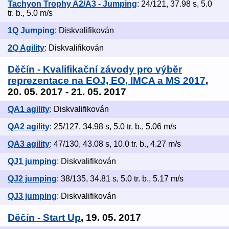
Tachyon Trophy A2/A3 - Jumping
: 24/121, 37.98 s, 5.0
tr. b., 5.0 m/s
1Q Jumping
: Diskvalifikován
2Q Agility
: Diskvalifikován
Děčín - Kvalifikační závody pro výběr
reprezentace na EOJ, EO, IMCA a MS 2017
,
20. 05. 2017 - 21. 05. 2017
QA1 agility
: Diskvalifikován
QA2 agility
: 25/127, 34.98 s, 5.0 tr. b., 5.06 m/s
QA3 agility
: 47/130, 43.08 s, 10.0 tr. b., 4.27 m/s
QJ1 jumping
: Diskvalifikován
QJ2 jumping
: 38/135, 34.81 s, 5.0 tr. b., 5.17 m/s
QJ3 jumping
: Diskvalifikován
Děčín - Start Up
, 19. 05. 2017