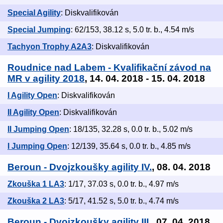
Special Agility
: Diskvalifikován
Special Jumping
: 62/153, 38.12 s, 5.0 tr. b., 4.54 m/s
Tachyon Trophy A2A3
: Diskvalifikován
Roudnice nad Labem - Kvalifikační závod na
MR v agility 2018
, 14. 04. 2018 - 15. 04. 2018
I Agility Open
: Diskvalifikován
II Agility Open
: Diskvalifikován
II Jumping Open
: 18/135, 32.28 s, 0.0 tr. b., 5.02 m/s
I Jumping Open
: 12/139, 35.64 s, 0.0 tr. b., 4.85 m/s
Beroun - Dvojzkoušky agility IV.
, 08. 04. 2018
Zkouška 1 LA3
: 1/17, 37.03 s, 0.0 tr. b., 4.97 m/s
Zkouška 2 LA3
: 5/17, 41.52 s, 5.0 tr. b., 4.74 m/s
Beroun - Dvojzkoušky agility III.
, 07. 04. 2018