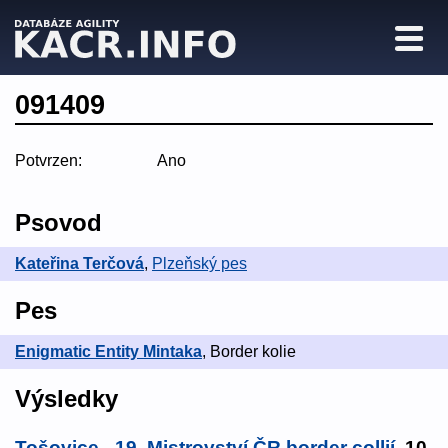
091409
Potvrzen:
Ano
Psovod
Kateřina Terčová
,
Plzeňský pes
Pes
Enigmatic Entity Mintaka
, Border kolie
Výsledky
Tošovice - 19. Mistrovství ČR border collií
, 10.