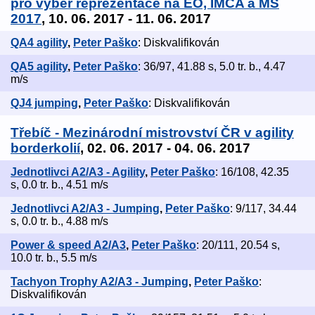
pro výběr reprezentace na EO, IMCA a MS
2017
, 10. 06. 2017 - 11. 06. 2017
QA4 agility
,
Peter Paško
: Diskvalifikován
QA5 agility
,
Peter Paško
: 36/97, 41.88 s, 5.0 tr. b., 4.47
m/s
QJ4 jumping
,
Peter Paško
: Diskvalifikován
Třebíč - Mezinárodní mistrovství ČR v agility
borderkolií
, 02. 06. 2017 - 04. 06. 2017
Jednotlivci A2/A3 - Agility
,
Peter Paško
: 16/108, 42.35
s, 0.0 tr. b., 4.51 m/s
Jednotlivci A2/A3 - Jumping
,
Peter Paško
: 9/117, 34.44
s, 0.0 tr. b., 4.88 m/s
Power & speed A2/A3
,
Peter Paško
: 20/111, 20.54 s,
10.0 tr. b., 5.5 m/s
Tachyon Trophy A2/A3 - Jumping
,
Peter Paško
:
Diskvalifikován