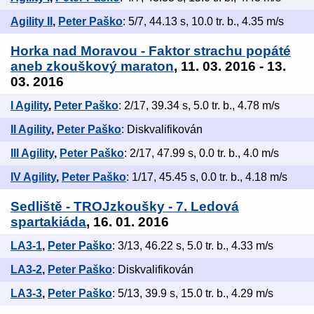
Agility II
,
Peter Paško
: 5/7, 44.13 s, 10.0 tr. b., 4.35 m/s
Horka nad Moravou - Faktor strachu popáté
aneb zkouškový maraton
, 11. 03. 2016 - 13.
03. 2016
I Agility
,
Peter Paško
: 2/17, 39.34 s, 5.0 tr. b., 4.78 m/s
II Agility
,
Peter Paško
: Diskvalifikován
III Agility
,
Peter Paško
: 2/17, 47.99 s, 0.0 tr. b., 4.0 m/s
IV Agility
,
Peter Paško
: 1/17, 45.45 s, 0.0 tr. b., 4.18 m/s
Sedliště - TROJzkoušky - 7. Ledová
spartakiáda
, 16. 01. 2016
LA3-1
,
Peter Paško
: 3/13, 46.22 s, 5.0 tr. b., 4.33 m/s
LA3-2
,
Peter Paško
: Diskvalifikován
LA3-3
,
Peter Paško
: 5/13, 39.9 s, 15.0 tr. b., 4.29 m/s