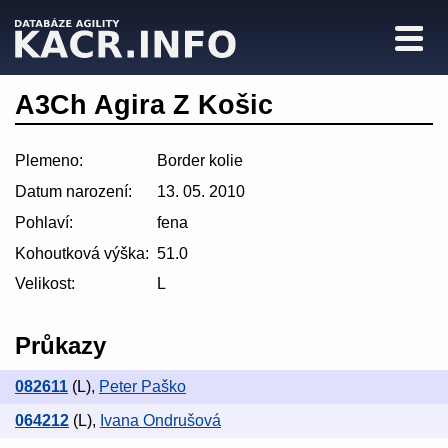
A3Ch Agira Z Košic
Plemeno:
Border kolie
Datum narození:
13. 05. 2010
Pohlaví:
fena
Kohoutková výška:
51.0
Velikost:
L
Průkazy
082611
(L)
,
Peter Paško
064212
(L)
,
Ivana Ondrušová