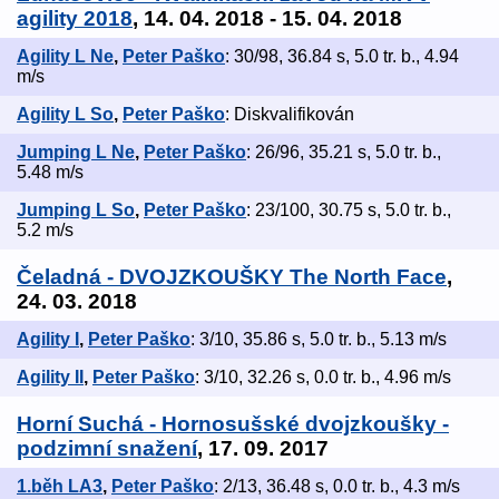
agility 2018
, 14. 04. 2018 - 15. 04. 2018
Agility L Ne
,
Peter Paško
: 30/98, 36.84 s, 5.0 tr. b., 4.94
m/s
Agility L So
,
Peter Paško
: Diskvalifikován
Jumping L Ne
,
Peter Paško
: 26/96, 35.21 s, 5.0 tr. b.,
5.48 m/s
Jumping L So
,
Peter Paško
: 23/100, 30.75 s, 5.0 tr. b.,
5.2 m/s
Čeladná - DVOJZKOUŠKY The North Face
,
24. 03. 2018
Agility I
,
Peter Paško
: 3/10, 35.86 s, 5.0 tr. b., 5.13 m/s
Agility II
,
Peter Paško
: 3/10, 32.26 s, 0.0 tr. b., 4.96 m/s
Horní Suchá - Hornosušské dvojzkoušky -
podzimní snažení
, 17. 09. 2017
1.běh LA3
,
Peter Paško
: 2/13, 36.48 s, 0.0 tr. b., 4.3 m/s