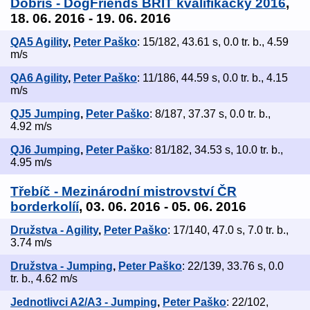
Dobříš - DogFriends ​BRIT ​kvalifikačky 2016
,
18. 06. 2016 - 19. 06. 2016
QA5 Agility
,
Peter Paško
: 15/182, 43.61 s, 0.0 tr. b., 4.59
m/s
QA6 Agility
,
Peter Paško
: 11/186, 44.59 s, 0.0 tr. b., 4.15
m/s
QJ5 Jumping
,
Peter Paško
: 8/187, 37.37 s, 0.0 tr. b.,
4.92 m/s
QJ6 Jumping
,
Peter Paško
: 81/182, 34.53 s, 10.0 tr. b.,
4.95 m/s
Třebíč - Mezinárodní mistrovství ČR
borderkolíí
, 03. 06. 2016 - 05. 06. 2016
Družstva - Agility
,
Peter Paško
: 17/140, 47.0 s, 7.0 tr. b.,
3.74 m/s
Družstva - Jumping
,
Peter Paško
: 22/139, 33.76 s, 0.0
tr. b., 4.62 m/s
Jednotlivci A2/A3 - Jumping
,
Peter Paško
: 22/102,