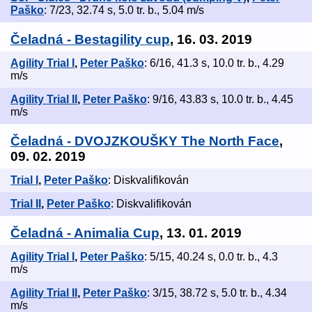
Paško
: 7/23, 32.74 s, 5.0 tr. b., 5.04 m/s
Čeladná - Bestagility cup
, 16. 03. 2019
Agility Trial I
,
Peter Paško
: 6/16, 41.3 s, 10.0 tr. b., 4.29
m/s
Agility Trial II
,
Peter Paško
: 9/16, 43.83 s, 10.0 tr. b., 4.45
m/s
Čeladná - DVOJZKOUŠKY The North Face
,
09. 02. 2019
Trial I
,
Peter Paško
: Diskvalifikován
Trial II
,
Peter Paško
: Diskvalifikován
Čeladná - Animalia Cup
, 13. 01. 2019
Agility Trial I
,
Peter Paško
: 5/15, 40.24 s, 0.0 tr. b., 4.3
m/s
Agility Trial II
,
Peter Paško
: 3/15, 38.72 s, 5.0 tr. b., 4.34
m/s