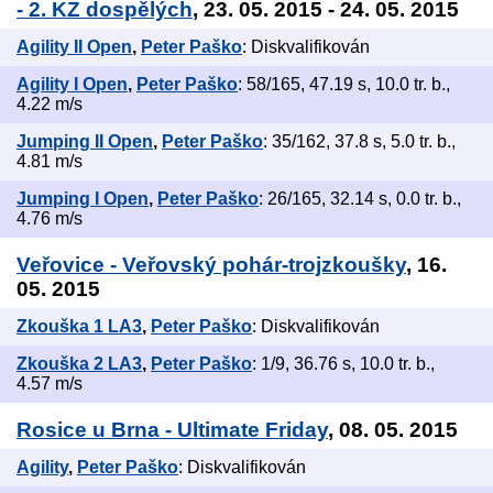
- 2. KZ dospělých
, 23. 05. 2015 - 24. 05. 2015
Agility II Open
,
Peter Paško
: Diskvalifikován
Agility I Open
,
Peter Paško
: 58/165, 47.19 s, 10.0 tr. b.,
4.22 m/s
Jumping II Open
,
Peter Paško
: 35/162, 37.8 s, 5.0 tr. b.,
4.81 m/s
Jumping I Open
,
Peter Paško
: 26/165, 32.14 s, 0.0 tr. b.,
4.76 m/s
Veřovice - Veřovský pohár-trojzkoušky
, 16.
05. 2015
Zkouška 1 LA3
,
Peter Paško
: Diskvalifikován
Zkouška 2 LA3
,
Peter Paško
: 1/9, 36.76 s, 10.0 tr. b.,
4.57 m/s
Rosice u Brna - Ultimate Friday
, 08. 05. 2015
Agility
,
Peter Paško
: Diskvalifikován