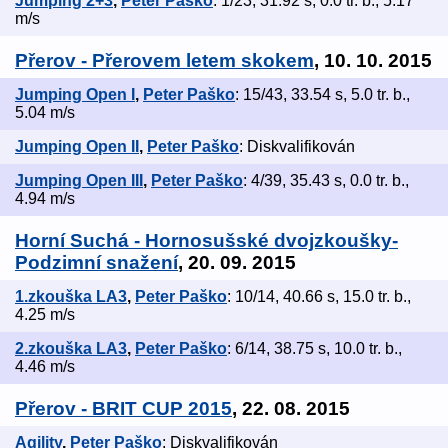
Jumping 2+3
,
Peter Paško
: 1/23, 31.92 s, 0.0 tr. b., 5.17
m/s
Přerov - Přerovem letem skokem
, 10. 10. 2015
Jumping Open I
,
Peter Paško
: 15/43, 33.54 s, 5.0 tr. b.,
5.04 m/s
Jumping Open II
,
Peter Paško
: Diskvalifikován
Jumping Open III
,
Peter Paško
: 4/39, 35.43 s, 0.0 tr. b.,
4.94 m/s
Horní Suchá - Hornosušské dvojzkoušky-
Podzimní snažení
, 20. 09. 2015
1.zkouška LA3
,
Peter Paško
: 10/14, 40.66 s, 15.0 tr. b.,
4.25 m/s
2.zkouška LA3
,
Peter Paško
: 6/14, 38.75 s, 10.0 tr. b.,
4.46 m/s
Přerov - BRIT CUP 2015
, 22. 08. 2015
Agility
,
Peter Paško
: Diskvalifikován