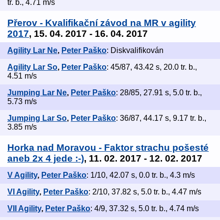
tr. b., 4.71 m/s
Přerov - Kvalifikační závod na MR v agility
2017
, 15. 04. 2017 - 16. 04. 2017
Agility Lar Ne
,
Peter Paško
: Diskvalifikován
Agility Lar So
,
Peter Paško
: 45/87, 43.42 s, 20.0 tr. b.,
4.51 m/s
Jumping Lar Ne
,
Peter Paško
: 28/85, 27.91 s, 5.0 tr. b.,
5.73 m/s
Jumping Lar So
,
Peter Paško
: 36/87, 44.17 s, 9.17 tr. b.,
3.85 m/s
Horka nad Moravou - Faktor strachu pošesté
aneb 2x 4 jede :-)
, 11. 02. 2017 - 12. 02. 2017
V Agility
,
Peter Paško
: 1/10, 42.07 s, 0.0 tr. b., 4.3 m/s
VI Agility
,
Peter Paško
: 2/10, 37.82 s, 5.0 tr. b., 4.47 m/s
VII Agility
,
Peter Paško
: 4/9, 37.32 s, 5.0 tr. b., 4.74 m/s