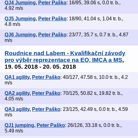
QJ4 Jumping
,
Peter Paško
: 16/95, 39.06 s, 0.0 tr. b.,
4.92 m/s
QJ5 Jumping
,
Peter Paško
: 18/90, 41.04 s, 1.04 tr. b.,
4.8 m/s
QJ6 Jumping
,
Peter Paško
: 23/77, 35.7 s, 0.7 tr. b., 4.87
m/s
Roudnice nad Labem - Kvalifikační závody
pro výběr reprezentace na EO, IMCA a MS
,
19. 05. 2018 - 20. 05. 2018
QA1 agility
,
Peter Paško
: 40/127, 47.58 s, 10.0 tr. b., 4.2
m/s
QA2 agility
,
Peter Paško
: 70/125, 50.82 s, 19.82 tr. b.,
4.05 m/s
QA3 agility
,
Peter Paško
: 23/125, 42.49 s, 0.0 tr. b., 4.59
m/s
QJ1 jumping
,
Peter Paško
: 26/126, 33.18 s, 0.0 tr. b.,
5.49 m/s