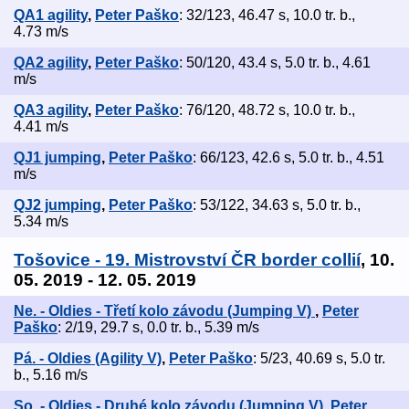
QA1 agility
,
Peter Paško
: 32/123, 46.47 s, 10.0 tr. b.,
4.73 m/s
QA2 agility
,
Peter Paško
: 50/120, 43.4 s, 5.0 tr. b., 4.61
m/s
QA3 agility
,
Peter Paško
: 76/120, 48.72 s, 10.0 tr. b.,
4.41 m/s
QJ1 jumping
,
Peter Paško
: 66/123, 42.6 s, 5.0 tr. b., 4.51
m/s
QJ2 jumping
,
Peter Paško
: 53/122, 34.63 s, 5.0 tr. b.,
5.34 m/s
Tošovice - 19. Mistrovství ČR border collií
, 10.
05. 2019 - 12. 05. 2019
Ne. - Oldies - Třetí kolo závodu (Jumping V)
,
Peter
Paško
: 2/19, 29.7 s, 0.0 tr. b., 5.39 m/s
Pá. - Oldies (Agility V)
,
Peter Paško
: 5/23, 40.69 s, 5.0 tr.
b., 5.16 m/s
So. - Oldies - Druhé kolo závodu (Jumping V)
,
Peter