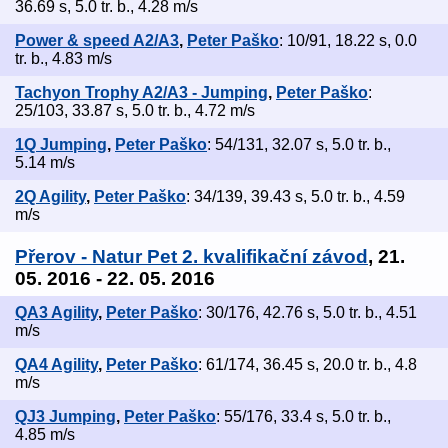
36.69 s, 5.0 tr. b., 4.28 m/s
Power & speed A2/A3
,
Peter Paško
: 10/91, 18.22 s, 0.0
tr. b., 4.83 m/s
Tachyon Trophy A2/A3 - Jumping
,
Peter Paško
:
25/103, 33.87 s, 5.0 tr. b., 4.72 m/s
1Q Jumping
,
Peter Paško
: 54/131, 32.07 s, 5.0 tr. b.,
5.14 m/s
2Q Agility
,
Peter Paško
: 34/139, 39.43 s, 5.0 tr. b., 4.59
m/s
Přerov - Natur Pet 2. kvalifikační závod
, 21.
05. 2016 - 22. 05. 2016
QA3 Agility
,
Peter Paško
: 30/176, 42.76 s, 5.0 tr. b., 4.51
m/s
QA4 Agility
,
Peter Paško
: 61/174, 36.45 s, 20.0 tr. b., 4.8
m/s
QJ3 Jumping
,
Peter Paško
: 55/176, 33.4 s, 5.0 tr. b.,
4.85 m/s