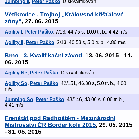
Jumping II
,
Peter Paško
: Diskvalifikován
Větřkovice - Trojboj „Království křišťálové
zóny“
, 27. 06. 2015
Agility I
,
Peter Paško
: 7/13, 44.75 s, 10.0 tr. b., 4.42 m/s
Agility II
,
Peter Paško
: 2/13, 40.53 s, 5.0 tr. b., 4.86 m/s
Brno - 3. Kvalifikační závod
, 13. 06. 2015 - 14.
06. 2015
Agility Ne
,
Peter Paško
: Diskvalifikován
Agility So
,
Peter Paško
: 42/151, 46.38 s, 5.0 tr. b., 4.08
m/s
Jumping So
,
Peter Paško
: 43/146, 43.06 s, 6.06 tr. b.,
4.41 m/s
Frenštát pod Radhoštěm - Mezinárodní
Mistrovství ČR Border kolií 2015
, 29. 05. 2015
- 31. 05. 2015