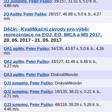
1Q Jumping
,
Peter Paško
: 39/157, 31.51 s, 5.0 tr. b.,
4.86 m/s
2Q Agility
,
Peter Paško
: 28/157, 46.88 s, 5.0 tr. b., 4.27
m/s
Děčín - Kvalifikační závody pro výběr
reprezentace na EOJ, EO, IMCA a MS 2017
,
20. 05. 2017 - 21. 05. 2017
QA1 agility
,
Peter Paško
: 34/135, 43.67 s, 5.0 tr. b., 4.26
m/s
QA2 agility
,
Peter Paško
: 33/127, 41.46 s, 6.46 tr. b.,
4.27 m/s
QA3 agility
,
Peter Paško
: Diskvalifikován
QJ1 jumping
,
Peter Paško
: Diskvalifikován
QJ2 jumping
,
Peter Paško
: 19/135, 38.21 s, 0.21 tr. b.,
4.71 m/s
QJ3 jumping
,
Peter Paško
: 48/118, 39.28 s, 5.28 tr. b.,
4.46 m/s