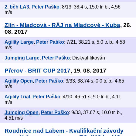
2. běh LA3
,
Peter Paško
: 8/13, 38.4 s, 15.0 tr. b., 4.56
m/s
Zlín - Mladcová - RÁJ na Mladcové - Kuba
, 26.
08. 2017
Agility Large
,
Peter Paško
: 7/21, 38.21 s, 5.0 tr. b., 4.58
m/s
Jumping Large
,
Peter Paško
: Diskvalifikován
Přerov - BRIT CUP 2017
, 19. 08. 2017
Agility Open
,
Peter Paško
: 3/33, 38.74 s, 0.0 tr. b., 4.65
m/s
Agility Trial
,
Peter Paško
: 4/10, 46.51 s, 5.0 tr. b., 4.11
m/s
Jumping Open
,
Peter Paško
: 9/33, 37.67 s, 10.0 tr. b.,
4.51 m/s
Roudnice nad Labem - Kvalifikační závody