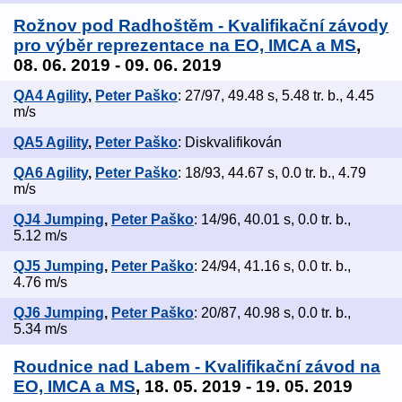
Rožnov pod Radhoštěm - Kvalifikační závody
pro výběr reprezentace na EO, IMCA a MS
,
08. 06. 2019 - 09. 06. 2019
QA4 Agility
,
Peter Paško
: 27/97, 49.48 s, 5.48 tr. b., 4.45
m/s
QA5 Agility
,
Peter Paško
: Diskvalifikován
QA6 Agility
,
Peter Paško
: 18/93, 44.67 s, 0.0 tr. b., 4.79
m/s
QJ4 Jumping
,
Peter Paško
: 14/96, 40.01 s, 0.0 tr. b.,
5.12 m/s
QJ5 Jumping
,
Peter Paško
: 24/94, 41.16 s, 0.0 tr. b.,
4.76 m/s
QJ6 Jumping
,
Peter Paško
: 20/87, 40.98 s, 0.0 tr. b.,
5.34 m/s
Roudnice nad Labem - Kvalifikační závod na
EO, IMCA a MS
, 18. 05. 2019 - 19. 05. 2019