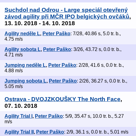
Suchdol nad Odrou - Large speciál otevřený
závod agility při MČR IPO belgických ovčáků
,
13. 10. 2018 - 14. 10. 2018
Agility neděle L
,
Peter Paško
: 7/28, 40.86 s, 5.0 tr. b.,
4.75 m/s
Agility sobota L
,
Peter Paško
: 3/26, 43.72 s, 0.0 tr. b.,
4.71 m/s
Jumping neděle L
,
Peter Paško
: 2/28, 41.6 s, 0.0 tr. b.,
4.88 m/s
Jumping sobota L
,
Peter Paško
: 2/26, 36.27 s, 0.0 tr. b.,
5.05 m/s
Ostrava - DVOJZKOUŠKY The North Face
,
07. 10. 2018
Agility Trial I
,
Peter Paško
: 5/9, 35.47 s, 10.0 tr. b., 5.27
m/s
Agility Trial II
,
Peter Paško
: 2/9, 36.1 s, 0.0 tr. b., 5.01 m/s