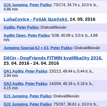
QJ4 Jumping
,
Peter Paško
: 73/174, 34.74 s, 10.0 tr. b.,
4.86 m/s
Luhačovice - Fešák lázeňský
, 14. 05. 2016
Agility
,
Peter Paško
: Diskvalifikován
Agility Open
,
Peter Paško
: 5/38, 40.09 s, 0.0 tr. b., 4.69
m/s
Jumping Special A2 + A3
,
Peter Paško
: Diskvalifikován
Děčín - DogFriends FITMIN kvalifikačky 2016
,
23. 04. 2016 - 24. 04. 2016
QA1 Agility
,
Peter Paško
: 23/213, 49.44 s, 0.44 tr. b.,
3.94 m/s
QA2 Agility
,
Peter Paško
: 14/204, 48.18 s, 0.18 tr. b.,
4.15 m/s
QJ1 Jumping
,
Peter Paško
: Diskvalifikován
QJ2 Jumping
,
Peter Paško
: 75/197, 36.61 s, 10.0 tr. b.,