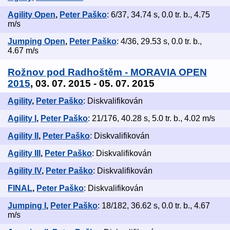
Agility Open
,
Peter Paško
: 6/37, 34.74 s, 0.0 tr. b., 4.75
m/s
Jumping Open
,
Peter Paško
: 4/36, 29.53 s, 0.0 tr. b.,
4.67 m/s
Rožnov pod Radhoštěm - MORAVIA OPEN
2015
, 03. 07. 2015 - 05. 07. 2015
Agility
,
Peter Paško
: Diskvalifikován
Agility I
,
Peter Paško
: 21/176, 40.28 s, 5.0 tr. b., 4.02 m/s
Agility II
,
Peter Paško
: Diskvalifikován
Agility III
,
Peter Paško
: Diskvalifikován
Agility IV
,
Peter Paško
: Diskvalifikován
FINAL
,
Peter Paško
: Diskvalifikován
Jumping I
,
Peter Paško
: 18/182, 36.62 s, 0.0 tr. b., 4.67
m/s