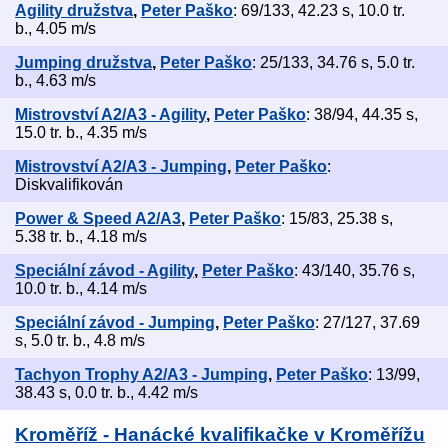
Agility družstva
,
Peter Paško
: 69/133, 42.23 s, 10.0 tr.
b., 4.05 m/s
Jumping družstva
,
Peter Paško
: 25/133, 34.76 s, 5.0 tr.
b., 4.63 m/s
Mistrovství A2/A3 - Agility
,
Peter Paško
: 38/94, 44.35 s,
15.0 tr. b., 4.35 m/s
Mistrovství A2/A3 - Jumping
,
Peter Paško
:
Diskvalifikován
Power & Speed A2/A3
,
Peter Paško
: 15/83, 25.38 s,
5.38 tr. b., 4.18 m/s
Speciální závod - Agility
,
Peter Paško
: 43/140, 35.76 s,
10.0 tr. b., 4.14 m/s
Speciální závod - Jumping
,
Peter Paško
: 27/127, 37.69
s, 5.0 tr. b., 4.8 m/s
Tachyon Trophy A2/A3 - Jumping
,
Peter Paško
: 13/99,
38.43 s, 0.0 tr. b., 4.42 m/s
Kroměříž - Hanácké kvalifikačke v Kroměřížu