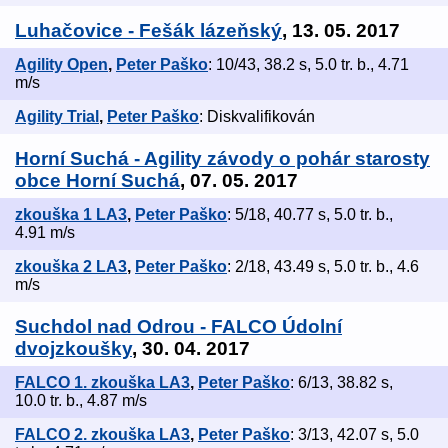
Luhačovice - Fešák lázeňský
, 13. 05. 2017
Agility Open
,
Peter Paško
: 10/43, 38.2 s, 5.0 tr. b., 4.71
m/s
Agility Trial
,
Peter Paško
: Diskvalifikován
Horní Suchá - Agility závody o pohár starosty
obce Horní Suchá
, 07. 05. 2017
zkouška 1 LA3
,
Peter Paško
: 5/18, 40.77 s, 5.0 tr. b.,
4.91 m/s
zkouška 2 LA3
,
Peter Paško
: 2/18, 43.49 s, 5.0 tr. b., 4.6
m/s
Suchdol nad Odrou - FALCO Údolní
dvojzkoušky
, 30. 04. 2017
FALCO 1. zkouška LA3
,
Peter Paško
: 6/13, 38.82 s,
10.0 tr. b., 4.87 m/s
FALCO 2. zkouška LA3
,
Peter Paško
: 3/13, 42.07 s, 5.0