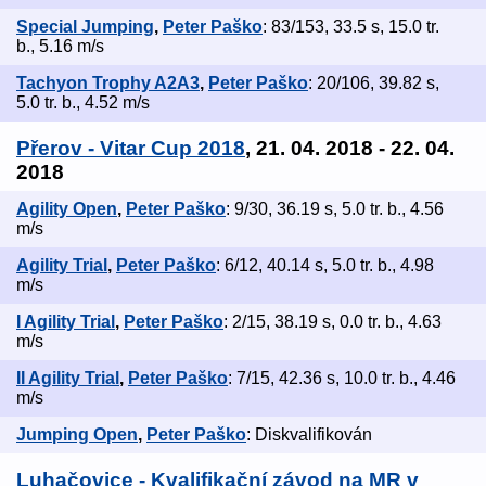
Special Jumping
,
Peter Paško
: 83/153, 33.5 s, 15.0 tr.
b., 5.16 m/s
Tachyon Trophy A2A3
,
Peter Paško
: 20/106, 39.82 s,
5.0 tr. b., 4.52 m/s
Přerov - Vitar Cup 2018
, 21. 04. 2018 - 22. 04.
2018
Agility Open
,
Peter Paško
: 9/30, 36.19 s, 5.0 tr. b., 4.56
m/s
Agility Trial
,
Peter Paško
: 6/12, 40.14 s, 5.0 tr. b., 4.98
m/s
I Agility Trial
,
Peter Paško
: 2/15, 38.19 s, 0.0 tr. b., 4.63
m/s
II Agility Trial
,
Peter Paško
: 7/15, 42.36 s, 10.0 tr. b., 4.46
m/s
Jumping Open
,
Peter Paško
: Diskvalifikován
Luhačovice - Kvalifikační závod na MR v