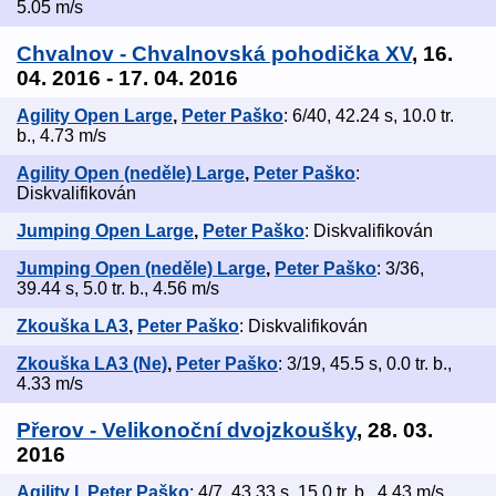
5.05 m/s
Chvalnov - Chvalnovská pohodička XV
, 16.
04. 2016 - 17. 04. 2016
Agility Open Large
,
Peter Paško
: 6/40, 42.24 s, 10.0 tr.
b., 4.73 m/s
Agility Open (neděle) Large
,
Peter Paško
:
Diskvalifikován
Jumping Open Large
,
Peter Paško
: Diskvalifikován
Jumping Open (neděle) Large
,
Peter Paško
: 3/36,
39.44 s, 5.0 tr. b., 4.56 m/s
Zkouška LA3
,
Peter Paško
: Diskvalifikován
Zkouška LA3 (Ne)
,
Peter Paško
: 3/19, 45.5 s, 0.0 tr. b.,
4.33 m/s
Přerov - Velikonoční dvojzkoušky
, 28. 03.
2016
Agility I
,
Peter Paško
: 4/7, 43.33 s, 15.0 tr. b., 4.43 m/s