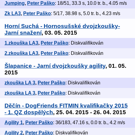
Jumping
,
Peter Paško
: 18/51, 33.3 s, 10.0 tr. b., 4.05 m/s
Zk LA3
,
Peter Paško
: 5/17, 38.98 s, 5.0 tr. b., 4.23 m/s
Horní Suchá - Hornosušské dvojzkoušky-
Jarní snažení
, 03. 05. 2015
1.zkouška LA3
,
Peter Paško
: Diskvalifikován
2.zkouška LA3
,
Peter Paško
: Diskvalifikován
Šlapanice - Jarní dvojzkoušky agility
, 01. 05.
2015
zkouška LA 3
,
Peter Paško
: Diskvalifikován
zkouška LA 3
,
Peter Paško
: Diskvalifikován
Děčín - DogFriends FITMIN kvalifikačky 2015
- 1. QZ dospělých
, 25. 04. 2015 - 26. 04. 2015
Agility 1
,
Peter Paško
: 36/183, 47.16 s, 0.0 tr. b., 4.2 m/s
Agility 2
,
Peter Paško
: Diskvalifikován