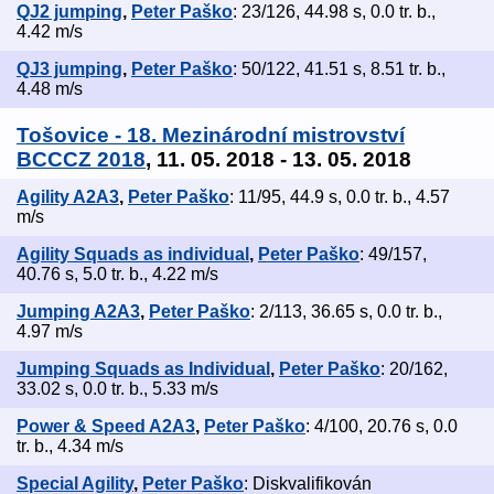
QJ2 jumping
,
Peter Paško
: 23/126, 44.98 s, 0.0 tr. b.,
4.42 m/s
QJ3 jumping
,
Peter Paško
: 50/122, 41.51 s, 8.51 tr. b.,
4.48 m/s
Tošovice - 18. Mezinárodní mistrovství
BCCCZ 2018
, 11. 05. 2018 - 13. 05. 2018
Agility A2A3
,
Peter Paško
: 11/95, 44.9 s, 0.0 tr. b., 4.57
m/s
Agility Squads as individual
,
Peter Paško
: 49/157,
40.76 s, 5.0 tr. b., 4.22 m/s
Jumping A2A3
,
Peter Paško
: 2/113, 36.65 s, 0.0 tr. b.,
4.97 m/s
Jumping Squads as Individual
,
Peter Paško
: 20/162,
33.02 s, 0.0 tr. b., 5.33 m/s
Power & Speed A2A3
,
Peter Paško
: 4/100, 20.76 s, 0.0
tr. b., 4.34 m/s
Special Agility
,
Peter Paško
: Diskvalifikován