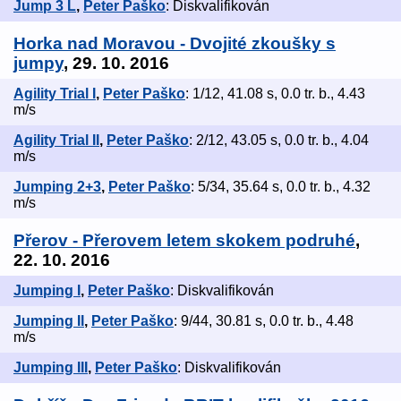
Jump 3 L
,
Peter Paško
: Diskvalifikován
Horka nad Moravou - Dvojité zkoušky s
jumpy
, 29. 10. 2016
Agility Trial I
,
Peter Paško
: 1/12, 41.08 s, 0.0 tr. b., 4.43
m/s
Agility Trial II
,
Peter Paško
: 2/12, 43.05 s, 0.0 tr. b., 4.04
m/s
Jumping 2+3
,
Peter Paško
: 5/34, 35.64 s, 0.0 tr. b., 4.32
m/s
Přerov - Přerovem letem skokem podruhé
,
22. 10. 2016
Jumping I
,
Peter Paško
: Diskvalifikován
Jumping II
,
Peter Paško
: 9/44, 30.81 s, 0.0 tr. b., 4.48
m/s
Jumping III
,
Peter Paško
: Diskvalifikován