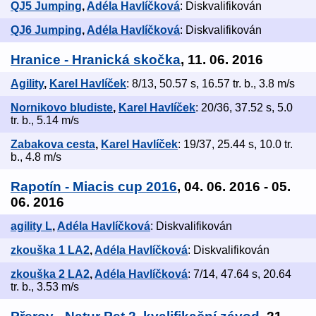
QJ5 Jumping
,
Adéla Havlíčková
: Diskvalifikován
QJ6 Jumping
,
Adéla Havlíčková
: Diskvalifikován
Hranice - Hranická skočka
, 11. 06. 2016
Agility
,
Karel Havlíček
: 8/13, 50.57 s, 16.57 tr. b., 3.8 m/s
Nornikovo bludiste
,
Karel Havlíček
: 20/36, 37.52 s, 5.0
tr. b., 5.14 m/s
Zabakova cesta
,
Karel Havlíček
: 19/37, 25.44 s, 10.0 tr.
b., 4.8 m/s
Rapotín - Miacis cup 2016
, 04. 06. 2016 - 05.
06. 2016
agility L
,
Adéla Havlíčková
: Diskvalifikován
zkouška 1 LA2
,
Adéla Havlíčková
: Diskvalifikován
zkouška 2 LA2
,
Adéla Havlíčková
: 7/14, 47.64 s, 20.64
tr. b., 3.53 m/s