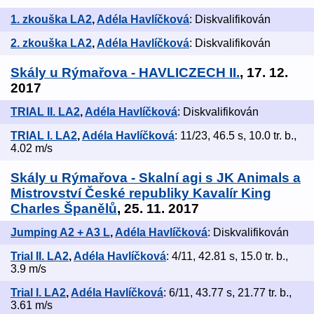
1. zkouška LA2
,
Adéla Havlíčková
: Diskvalifikován
2. zkouška LA2
,
Adéla Havlíčková
: Diskvalifikován
Skály u Rýmařova - HAVLICZECH II.
, 17. 12.
2017
TRIAL II. LA2
,
Adéla Havlíčková
: Diskvalifikován
TRIAL I. LA2
,
Adéla Havlíčková
: 11/23, 46.5 s, 10.0 tr. b.,
4.02 m/s
Skály u Rýmařova - Skalní agi s JK Animals a
Mistrovství České republiky Kavalír King
Charles Španělů
, 25. 11. 2017
Jumping A2 + A3 L
,
Adéla Havlíčková
: Diskvalifikován
Trial II. LA2
,
Adéla Havlíčková
: 4/11, 42.81 s, 15.0 tr. b.,
3.9 m/s
Trial I. LA2
,
Adéla Havlíčková
: 6/11, 43.77 s, 21.77 tr. b.,
3.61 m/s