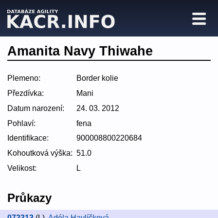
Amanita Navy Thiwahe
Plemeno:
Border kolie
Přezdívka:
Mani
Datum narození:
24. 03. 2012
Pohlaví:
fena
Identifikace:
900008800220684
Kohoutková výška:
51.0
Velikost:
L
Průkazy
072313
(L)
,
Adéla Havlíčková