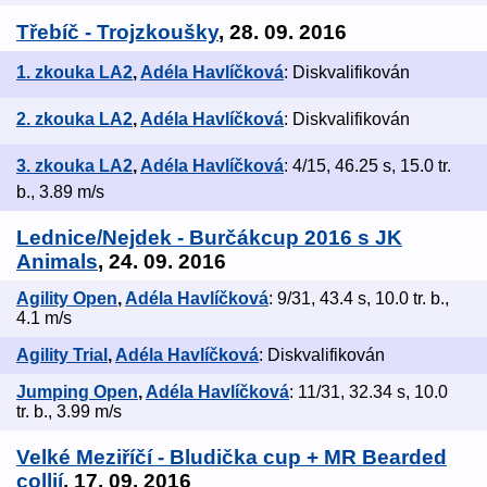
Třebíč - Trojzkoušky
, 28. 09. 2016
1. zkouka LA2
,
Adéla Havlíčková
: Diskvalifikován
2. zkouka LA2
,
Adéla Havlíčková
: Diskvalifikován
3. zkouka LA2
,
Adéla Havlíčková
: 4/15, 46.25 s, 15.0 tr.
b., 3.89 m/s
Lednice/Nejdek - Burčákcup 2016 s JK
Animals
, 24. 09. 2016
Agility Open
,
Adéla Havlíčková
: 9/31, 43.4 s, 10.0 tr. b.,
4.1 m/s
Agility Trial
,
Adéla Havlíčková
: Diskvalifikován
Jumping Open
,
Adéla Havlíčková
: 11/31, 32.34 s, 10.0
tr. b., 3.99 m/s
Velké Meziříčí - Bludička cup + MR Bearded
collií
, 17. 09. 2016