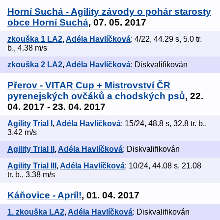
Horní Suchá - Agility závody o pohár starosty
obce Horní Suchá
, 07. 05. 2017
zkouška 1 LA2
,
Adéla Havlíčková
: 4/22, 44.29 s, 5.0 tr.
b., 4.38 m/s
zkouška 2 LA2
,
Adéla Havlíčková
: Diskvalifikován
Přerov - VITAR Cup + Mistrovství ČR
pyrenejských ovčáků a chodských psů
, 22.
04. 2017 - 23. 04. 2017
Agility Trial I
,
Adéla Havlíčková
: 15/24, 48.8 s, 32.8 tr. b.,
3.42 m/s
Agility Trial II
,
Adéla Havlíčková
: Diskvalifikován
Agility Trial III
,
Adéla Havlíčková
: 10/24, 44.08 s, 21.08
tr. b., 3.38 m/s
Káňovice - Apríl!
, 01. 04. 2017
1. zkouška LA2
,
Adéla Havlíčková
: Diskvalifikován