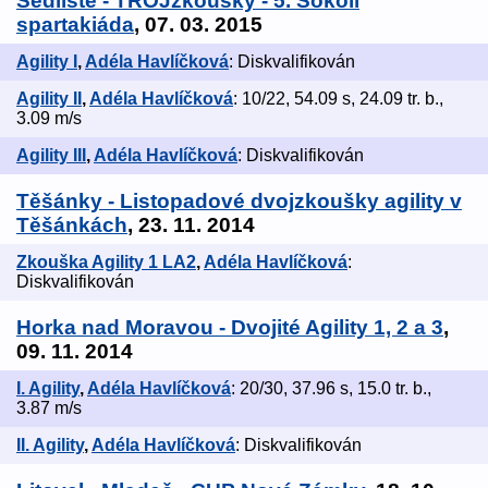
Sedliště - TROJzkoušky - 5. Sokolí
spartakiáda
, 07. 03. 2015
Agility I
,
Adéla Havlíčková
: Diskvalifikován
Agility II
,
Adéla Havlíčková
: 10/22, 54.09 s, 24.09 tr. b.,
3.09 m/s
Agility III
,
Adéla Havlíčková
: Diskvalifikován
Těšánky - Listopadové dvojzkoušky agility v
Těšánkách
, 23. 11. 2014
Zkouška Agility 1 LA2
,
Adéla Havlíčková
:
Diskvalifikován
Horka nad Moravou - Dvojité Agility 1, 2 a 3
,
09. 11. 2014
I. Agility
,
Adéla Havlíčková
: 20/30, 37.96 s, 15.0 tr. b.,
3.87 m/s
II. Agility
,
Adéla Havlíčková
: Diskvalifikován