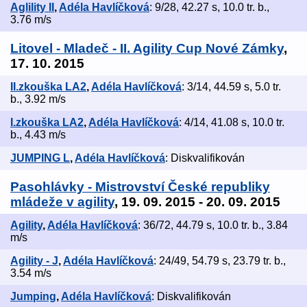
Aglility II
,
Adéla Havlíčková
: 9/28, 42.27 s, 10.0 tr. b.,
3.76 m/s
Litovel - Mladeč - II. Agility Cup Nové Zámky
,
17. 10. 2015
II.zkouška LA2
,
Adéla Havlíčková
: 3/14, 44.59 s, 5.0 tr.
b., 3.92 m/s
I.zkouška LA2
,
Adéla Havlíčková
: 4/14, 41.08 s, 10.0 tr.
b., 4.43 m/s
JUMPING L
,
Adéla Havlíčková
: Diskvalifikován
Pasohlávky - Mistrovství České republiky
mládeže v agility
, 19. 09. 2015 - 20. 09. 2015
Agility
,
Adéla Havlíčková
: 36/72, 44.79 s, 10.0 tr. b., 3.84
m/s
Agility - J
,
Adéla Havlíčková
: 24/49, 54.79 s, 23.79 tr. b.,
3.54 m/s
Jumping
,
Adéla Havlíčková
: Diskvalifikován