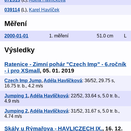
039114
(L)
,
Karel Havlíček
Měření
2000-01-01
1. měření
51.0 cm
L
Výsledky
Ratenice - Zimní pohár "Czech Imp" - 6.ročník
- i pro XSmall
, 05. 01. 2019
Czech Imp Jump
,
Adéla Havlíčková
: 36/52, 29.75 s,
16.75 tr. b., 4.2 m/s
Jumping 1
,
Adéla Havlíčková
: 22/52, 33.64 s, 5.0 tr. b.,
4.9 m/s
Jumping 2
,
Adéla Havlíčková
: 31/52, 31.67 s, 5.0 tr. b.,
4.74 m/s
Skály u Rýmařova - HAVLICZECH IX.
, 16. 12.