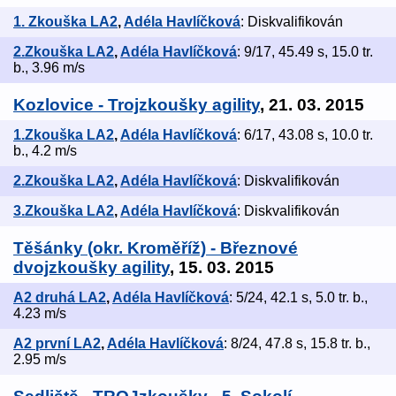
1. Zkouška LA2
,
Adéla Havlíčková
: Diskvalifikován
2.Zkouška LA2
,
Adéla Havlíčková
: 9/17, 45.49 s, 15.0 tr.
b., 3.96 m/s
Kozlovice - Trojzkoušky agility
, 21. 03. 2015
1.Zkouška LA2
,
Adéla Havlíčková
: 6/17, 43.08 s, 10.0 tr.
b., 4.2 m/s
2.Zkouška LA2
,
Adéla Havlíčková
: Diskvalifikován
3.Zkouška LA2
,
Adéla Havlíčková
: Diskvalifikován
Těšánky (okr. Kroměříž) - Březnové
dvojzkoušky agility
, 15. 03. 2015
A2 druhá LA2
,
Adéla Havlíčková
: 5/24, 42.1 s, 5.0 tr. b.,
4.23 m/s
A2 první LA2
,
Adéla Havlíčková
: 8/24, 47.8 s, 15.8 tr. b.,
2.95 m/s