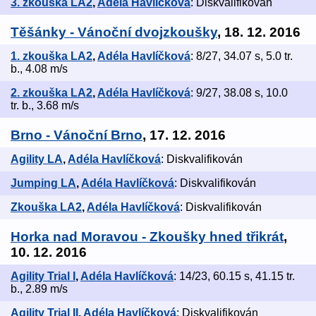
3. zkouška LA2
,
Adéla Havlíčková
: Diskvalifikován
Těšánky - Vánoční dvojzkoušky
, 18. 12. 2016
1. zkouška LA2
,
Adéla Havlíčková
: 8/27, 34.07 s, 5.0 tr.
b., 4.08 m/s
2. zkouška LA2
,
Adéla Havlíčková
: 9/27, 38.08 s, 10.0
tr. b., 3.68 m/s
Brno - Vánoční Brno
, 17. 12. 2016
Agility LA
,
Adéla Havlíčková
: Diskvalifikován
Jumping LA
,
Adéla Havlíčková
: Diskvalifikován
Zkouška LA2
,
Adéla Havlíčková
: Diskvalifikován
Horka nad Moravou - Zkoušky hned třikrát
,
10. 12. 2016
Agility Trial I
,
Adéla Havlíčková
: 14/23, 60.15 s, 41.15 tr.
b., 2.89 m/s
Agility Trial II
,
Adéla Havlíčková
: Diskvalifikován