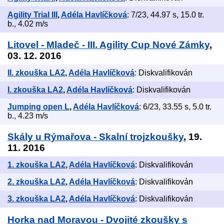
Agility Trial III
,
Adéla Havlíčková
: 7/23, 44.97 s, 15.0 tr.
b., 4.02 m/s
Litovel - Mladeč - III. Agility Cup Nové Zámky
,
03. 12. 2016
II. zkouška LA2
,
Adéla Havlíčková
: Diskvalifikován
I. zkouška LA2
,
Adéla Havlíčková
: Diskvalifikován
Jumping open L
,
Adéla Havlíčková
: 6/23, 33.55 s, 5.0 tr.
b., 4.23 m/s
Skály u Rýmařova - Skalní trojzkoušky
, 19.
11. 2016
1. zkouška LA2
,
Adéla Havlíčková
: Diskvalifikován
2. zkouška LA2
,
Adéla Havlíčková
: Diskvalifikován
3. zkouška LA2
,
Adéla Havlíčková
: Diskvalifikován
Horka nad Moravou - Dvojité zkoušky s