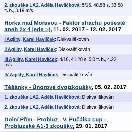
2. zkouška LA2
,
Adéla Havlíčková
: 5/16, 48.58 s, 33.58
tr. b., 3.19 m/s
Horka nad Moravou - Faktor strachu pošesté
aneb 2x 4 jede :-)
, 11. 02. 2017 - 12. 02. 2017
I Agility
,
Karel Havlíček
: Diskvalifikován
II Agility
,
Karel Havlíček
: Diskvalifikován
III Agility
,
Karel Havlíček
: 4/16, 41.28 s, 5.0 tr. b., 4.22
m/s
IV Agility
,
Karel Havlíček
: Diskvalifikován
Těšánky - Únorové dvojzkoušky
, 05. 02. 2017
1. zkouška LA2
,
Adéla Havlíčková
: Diskvalifikován
2. zkouška LA2
,
Adéla Havlíčková
: Diskvalifikován
Dolní Přím - Probluz - V. Pučálka cup -
Probluzské A1-3 zkoušky
, 29. 01. 2017