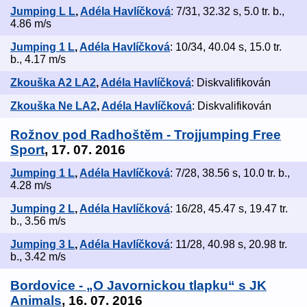
Jumping L L
,
Adéla Havlíčková
: 7/31, 32.32 s, 5.0 tr. b.,
4.86 m/s
Jumping 1 L
,
Adéla Havlíčková
: 10/34, 40.04 s, 15.0 tr.
b., 4.17 m/s
Zkouška A2 LA2
,
Adéla Havlíčková
: Diskvalifikován
Zkouška Ne LA2
,
Adéla Havlíčková
: Diskvalifikován
Rožnov pod Radhoštěm - Trojjumping Free
Sport
, 17. 07. 2016
Jumping 1 L
,
Adéla Havlíčková
: 7/28, 38.56 s, 10.0 tr. b.,
4.28 m/s
Jumping 2 L
,
Adéla Havlíčková
: 16/28, 45.47 s, 19.47 tr.
b., 3.56 m/s
Jumping 3 L
,
Adéla Havlíčková
: 11/28, 40.98 s, 20.98 tr.
b., 3.42 m/s
Bordovice - „O Javornickou tlapku“ s JK
Animals
, 16. 07. 2016