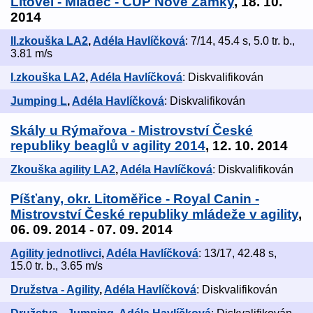
Litovel - Mladeč - CUP Nové Zámky
, 18. 10.
2014
II.zkouška LA2
,
Adéla Havlíčková
: 7/14, 45.4 s, 5.0 tr. b.,
3.81 m/s
I.zkouška LA2
,
Adéla Havlíčková
: Diskvalifikován
Jumping L
,
Adéla Havlíčková
: Diskvalifikován
Skály u Rýmařova - Mistrovství České
republiky beaglů v agility 2014
, 12. 10. 2014
Zkouška agility LA2
,
Adéla Havlíčková
: Diskvalifikován
Píšťany, okr. Litoměřice - Royal Canin -
Mistrovství České republiky mládeže v agility
,
06. 09. 2014 - 07. 09. 2014
Agility jednotlivci
,
Adéla Havlíčková
: 13/17, 42.48 s,
15.0 tr. b., 3.65 m/s
Družstva - Agility
,
Adéla Havlíčková
: Diskvalifikován