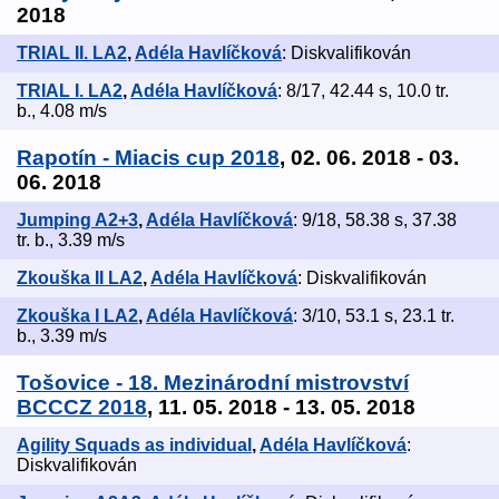
2018
TRIAL II. LA2
,
Adéla Havlíčková
: Diskvalifikován
TRIAL I. LA2
,
Adéla Havlíčková
: 8/17, 42.44 s, 10.0 tr.
b., 4.08 m/s
Rapotín - Miacis cup 2018
, 02. 06. 2018 - 03.
06. 2018
Jumping A2+3
,
Adéla Havlíčková
: 9/18, 58.38 s, 37.38
tr. b., 3.39 m/s
Zkouška II LA2
,
Adéla Havlíčková
: Diskvalifikován
Zkouška I LA2
,
Adéla Havlíčková
: 3/10, 53.1 s, 23.1 tr.
b., 3.39 m/s
Tošovice - 18. Mezinárodní mistrovství
BCCCZ 2018
, 11. 05. 2018 - 13. 05. 2018
Agility Squads as individual
,
Adéla Havlíčková
:
Diskvalifikován