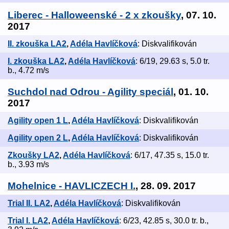
Liberec - Halloweenské - 2 x zkoušky
, 07. 10.
2017
II. zkouška LA2
,
Adéla Havlíčková
: Diskvalifikován
I. zkouška LA2
,
Adéla Havlíčková
: 6/19, 29.63 s, 5.0 tr.
b., 4.72 m/s
Suchdol nad Odrou - Agility speciál
, 01. 10.
2017
Agility open 1 L
,
Adéla Havlíčková
: Diskvalifikován
Agility open 2 L
,
Adéla Havlíčková
: Diskvalifikován
Zkoušky LA2
,
Adéla Havlíčková
: 6/17, 47.35 s, 15.0 tr.
b., 3.93 m/s
Mohelnice - HAVLICZECH I.
, 28. 09. 2017
Trial II. LA2
,
Adéla Havlíčková
: Diskvalifikován
Trial I. LA2
,
Adéla Havlíčková
: 6/23, 42.85 s, 30.0 tr. b.,