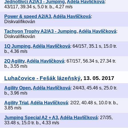
Jednotlivci A2/A3 - Jumping
,
Adéla Havlíčková
:
43/117, 39.34 s, 5.0 tr. b., 4.27 m/s
Power & speed A2/A3
,
Adéla Havlíčková
:
Diskvalifikován
Tachyon Trophy A2/A3 - Jumping
,
Adéla Havlíčková
:
Diskvalifikován
1Q Jumping
,
Adéla Havlíčková
: 64/157, 35.1 s, 15.0 tr.
b., 4.36 m/s
2Q Agility
,
Adéla Havlíčková
: 67/157, 56.34 s, 27.34 tr.
b., 3.55 m/s
Luhačovice - Fešák lázeňský
, 13. 05. 2017
Agility Open
,
Adéla Havlíčková
: 24/43, 45.46 s, 25.0 tr.
b., 3.96 m/s
Agility Trial
,
Adéla Havlíčková
: 2/22, 40.48 s, 10.0 tr. b.,
3.85 m/s
Jumping Special A2 + A3
,
Adéla Havlíčková
: 27/35,
33.48 s, 15.0 tr. b., 4.33 m/s