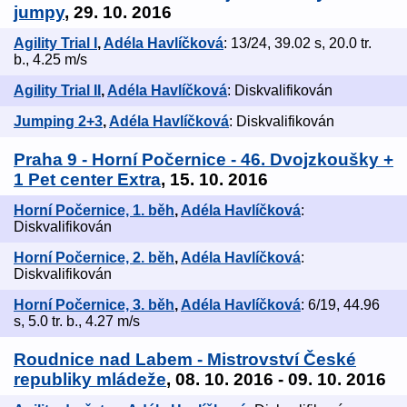
jumpy
, 29. 10. 2016
Agility Trial I
,
Adéla Havlíčková
: 13/24, 39.02 s, 20.0 tr.
b., 4.25 m/s
Agility Trial II
,
Adéla Havlíčková
: Diskvalifikován
Jumping 2+3
,
Adéla Havlíčková
: Diskvalifikován
Praha 9 - Horní Počernice - 46. Dvojzkoušky +
1 Pet center Extra
, 15. 10. 2016
Horní Počernice, 1. běh
,
Adéla Havlíčková
:
Diskvalifikován
Horní Počernice, 2. běh
,
Adéla Havlíčková
:
Diskvalifikován
Horní Počernice, 3. běh
,
Adéla Havlíčková
: 6/19, 44.96
s, 5.0 tr. b., 4.27 m/s
Roudnice nad Labem - Mistrovství České
republiky mládeže
, 08. 10. 2016 - 09. 10. 2016