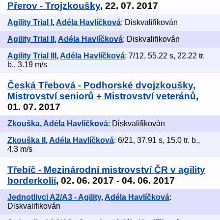
Přerov - Trojzkoušky
, 22. 07. 2017
Agility Trial I
,
Adéla Havlíčková
: Diskvalifikován
Agility Trial II
,
Adéla Havlíčková
: Diskvalifikován
Agility Trial III
,
Adéla Havlíčková
: 7/12, 55.22 s, 22.22 tr.
b., 3.19 m/s
Česká Třebová - Podhorské dvojzkoušky,
Mistrovství seniorů + Mistrovství veteránů
,
01. 07. 2017
Zkouška
,
Adéla Havlíčková
: Diskvalifikován
Zkouška II
,
Adéla Havlíčková
: 6/21, 37.91 s, 15.0 tr. b.,
4.3 m/s
Třebíč - Mezinárodní mistrovství ČR v agility
borderkolií
, 02. 06. 2017 - 04. 06. 2017
Jednotlivci A2/A3 - Agility
,
Adéla Havlíčková
:
Diskvalifikován