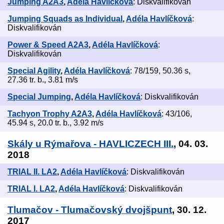
Jumping A2A3
,
Adéla Havlíčková
: Diskvalifikován
Jumping Squads as Individual
,
Adéla Havlíčková
:
Diskvalifikován
Power & Speed A2A3
,
Adéla Havlíčková
:
Diskvalifikován
Special Agility
,
Adéla Havlíčková
: 78/159, 50.36 s,
27.36 tr. b., 3.81 m/s
Special Jumping
,
Adéla Havlíčková
: Diskvalifikován
Tachyon Trophy A2A3
,
Adéla Havlíčková
: 43/106,
45.94 s, 20.0 tr. b., 3.92 m/s
Skály u Rýmařova - HAVLICZECH III.
, 04. 03.
2018
TRIAL II. LA2
,
Adéla Havlíčková
: Diskvalifikován
TRIAL I. LA2
,
Adéla Havlíčková
: Diskvalifikován
Tlumačov - Tlumačovský dvojšpunt
, 30. 12.
2017