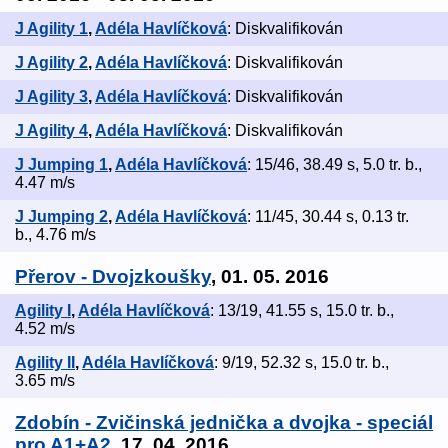
J Agility 1
,
Adéla Havlíčková
: Diskvalifikován
J Agility 2
,
Adéla Havlíčková
: Diskvalifikován
J Agility 3
,
Adéla Havlíčková
: Diskvalifikován
J Agility 4
,
Adéla Havlíčková
: Diskvalifikován
J Jumping 1
,
Adéla Havlíčková
: 15/46, 38.49 s, 5.0 tr. b.,
4.47 m/s
J Jumping 2
,
Adéla Havlíčková
: 11/45, 30.44 s, 0.13 tr.
b., 4.76 m/s
Přerov - Dvojzkoušky
, 01. 05. 2016
Agility I
,
Adéla Havlíčková
: 13/19, 41.55 s, 15.0 tr. b.,
4.52 m/s
Agility II
,
Adéla Havlíčková
: 9/19, 52.32 s, 15.0 tr. b.,
3.65 m/s
Zdobín - Zvičinská jednička a dvojka - speciál
pro A1+A2
, 17. 04. 2016