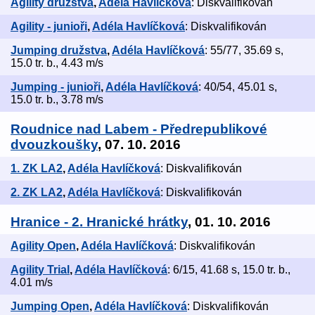
Agility družstva
,
Adéla Havlíčková
: Diskvalifikován
Agility - junioři
,
Adéla Havlíčková
: Diskvalifikován
Jumping družstva
,
Adéla Havlíčková
: 55/77, 35.69 s,
15.0 tr. b., 4.43 m/s
Jumping - junioři
,
Adéla Havlíčková
: 40/54, 45.01 s,
15.0 tr. b., 3.78 m/s
Roudnice nad Labem - Předrepublikové
dvouzkoušky
, 07. 10. 2016
1. ZK LA2
,
Adéla Havlíčková
: Diskvalifikován
2. ZK LA2
,
Adéla Havlíčková
: Diskvalifikován
Hranice - 2. Hranické hrátky
, 01. 10. 2016
Agility Open
,
Adéla Havlíčková
: Diskvalifikován
Agility Trial
,
Adéla Havlíčková
: 6/15, 41.68 s, 15.0 tr. b.,
4.01 m/s
Jumping Open
,
Adéla Havlíčková
: Diskvalifikován