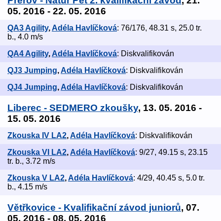
Přerov - Natur Pet 2. kvalifikační závod
, 21.
05. 2016 - 22. 05. 2016
QA3 Agility
,
Adéla Havlíčková
: 76/176, 48.31 s, 25.0 tr.
b., 4.0 m/s
QA4 Agility
,
Adéla Havlíčková
: Diskvalifikován
QJ3 Jumping
,
Adéla Havlíčková
: Diskvalifikován
QJ4 Jumping
,
Adéla Havlíčková
: Diskvalifikován
Liberec - SEDMERO zkoušky
, 13. 05. 2016 -
15. 05. 2016
Zkouska IV LA2
,
Adéla Havlíčková
: Diskvalifikován
Zkouska VI LA2
,
Adéla Havlíčková
: 9/27, 49.15 s, 23.15
tr. b., 3.72 m/s
Zkouska V LA2
,
Adéla Havlíčková
: 4/29, 40.45 s, 5.0 tr.
b., 4.15 m/s
Větřkovice - Kvalifikační závod juniorů
, 07.
05. 2016 - 08. 05. 2016