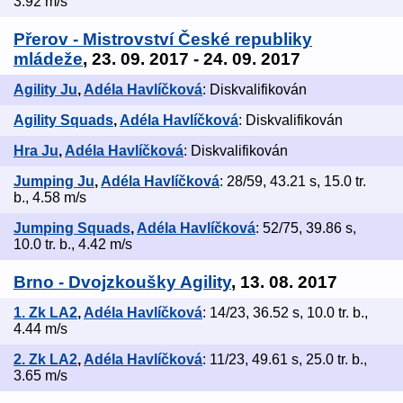
3.92 m/s
Přerov - Mistrovství České republiky
mládeže
, 23. 09. 2017 - 24. 09. 2017
Agility Ju
,
Adéla Havlíčková
: Diskvalifikován
Agility Squads
,
Adéla Havlíčková
: Diskvalifikován
Hra Ju
,
Adéla Havlíčková
: Diskvalifikován
Jumping Ju
,
Adéla Havlíčková
: 28/59, 43.21 s, 15.0 tr.
b., 4.58 m/s
Jumping Squads
,
Adéla Havlíčková
: 52/75, 39.86 s,
10.0 tr. b., 4.42 m/s
Brno - Dvojzkoušky Agility
, 13. 08. 2017
1. Zk LA2
,
Adéla Havlíčková
: 14/23, 36.52 s, 10.0 tr. b.,
4.44 m/s
2. Zk LA2
,
Adéla Havlíčková
: 11/23, 49.61 s, 25.0 tr. b.,
3.65 m/s