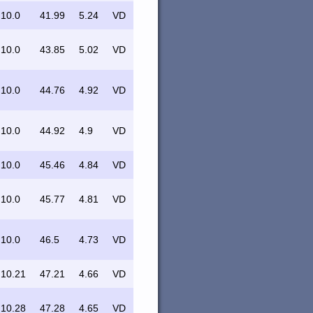
10.0
41.99
5.24
VD
10.0
43.85
5.02
VD
10.0
44.76
4.92
VD
10.0
44.92
4.9
VD
10.0
45.46
4.84
VD
10.0
45.77
4.81
VD
10.0
46.5
4.73
VD
10.21
47.21
4.66
VD
10.28
47.28
4.65
VD