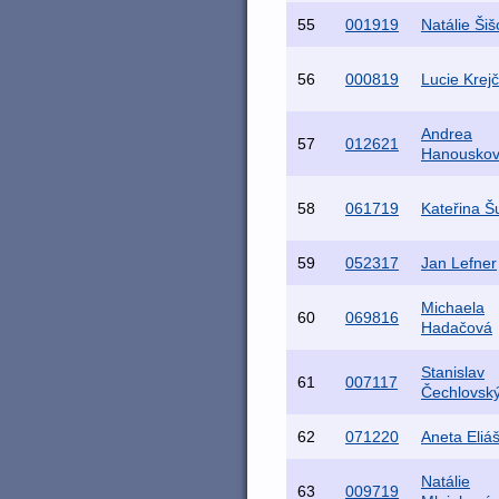
55
001919
Natálie Ši
56
000819
Lucie Krejč
Andrea
57
012621
Hanousko
58
061719
Kateřina Š
59
052317
Jan Lefner
Michaela
60
069816
Hadačová
Stanislav
61
007117
Čechlovsk
62
071220
Aneta Eliá
Natálie
63
009719