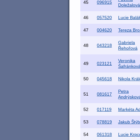
45
096915
Doležalová
46
057520
Lucie Balá
47
004620
Tereza Br
Gabriela
48
043218
Řehořová
Veronika
49
023121
Šafránkov
50
045618
Nikola Krá
Petra
51
081617
Andrýskov
52
017119
Markéta A
53
078819
Jakub Štýb
54
061318
Lucie Krpc