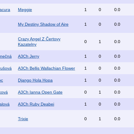
acura
Meggie
1
0
0.0
My Destiny Shadow of Aire
1
0
0.0
Crazy Angel Z Čertovy
0
1
0.0
Kazatelny
onečná
A3Ch Jerry
1
0
0.0
rušová
A3Ch Bellis Wallachian Flower
1
0
0.0
oc
Django Hola Hopa
1
0
0.0
ková
A3Ch Ianna Open Gate
0
1
0.0
alová
A3Ch Ruby Deabei
1
0
0.0
Trixie
0
1
0.0