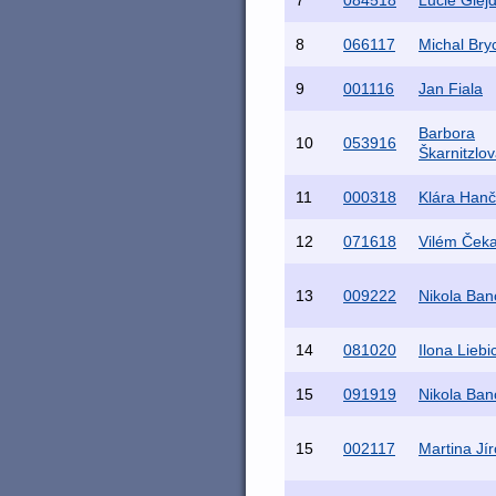
7
084518
Lucie Glej
8
066117
Michal Bry
9
001116
Jan Fiala
Barbora
10
053916
Škarnitzlo
11
000318
Klára Han
12
071618
Vilém Čeka
13
009222
Nikola Ban
14
081020
Ilona Lieb
15
091919
Nikola Ban
15
002117
Martina Jí