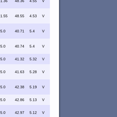
1.36
48.36
4.55
V
1.55
48.55
4.53
V
5.0
40.71
5.4
V
5.0
40.74
5.4
V
5.0
41.32
5.32
V
5.0
41.63
5.28
V
5.0
42.38
5.19
V
5.0
42.86
5.13
V
5.0
42.97
5.12
V