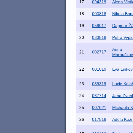
17
094319
Alena Vitá
18
000818
Nikola Ban
19
059017
Dagmar Ž
20
033818
Petra Vypl
Anna
21
002717
Marouško
22
001019
Eva Linkov
23
089319
Lucie Kola
24
067714
Jana Zvon
25
007021
Michaela 
26
017518
Adéla Kož