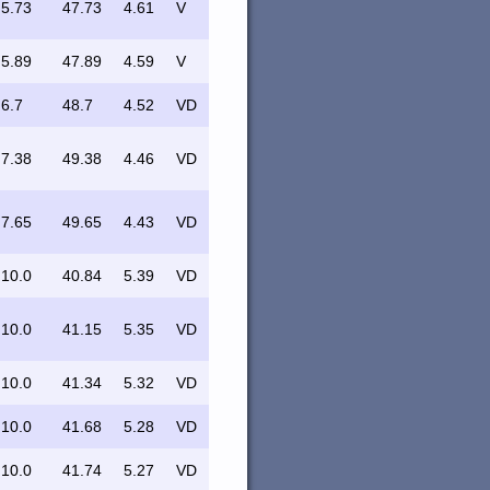
5.73
47.73
4.61
V
5.89
47.89
4.59
V
6.7
48.7
4.52
VD
7.38
49.38
4.46
VD
7.65
49.65
4.43
VD
10.0
40.84
5.39
VD
10.0
41.15
5.35
VD
10.0
41.34
5.32
VD
10.0
41.68
5.28
VD
10.0
41.74
5.27
VD