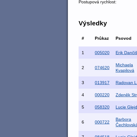
Postupová rychlost:
Výsledky
#
Průkaz
Psovod
1
005020
Erik Danči
Michaela
2
074620
Kvapilová
3
013917
Radovan L
4
000220
Zdeněk St
5
058320
Lucie Glej
Barbora
6
000722
Čechlovsk