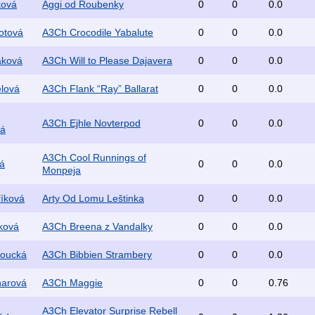
ková
Aggi od Roubenky
0
0
0.0
otová
A3Ch Crocodile Yabalute
0
0
0.0
áková
A3Ch Will to Please Dajavera
0
0
0.0
elová
A3Ch Flank “Ray” Ballarat
0
0
0.0
A3Ch Ejhle Novterpod
0
0
0.0
vá
A3Ch Cool Runnings of
á
0
0
0.0
Monpeja
říková
Arty Od Lomu Leštinka
0
0
0.0
ková
A3Ch Breena z Vandalky
0
0
0.0
Koucká
A3Ch Bibbien Strambery
0
0
0.0
narová
A3Ch Maggie
0
0
0.76
A3Ch Elevator Surprise Rebell