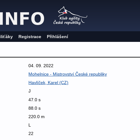
iliťáky
Registrace
Přihlášení
04. 09. 2022
Mohelnice - Mistrovství České republiky
Havlíček, Karel (CZ)
J
47.0 s
88.0 s
220.0 m
L
22