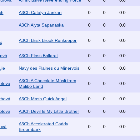
durová
All Inclusive Neverending Force
0
0
0.0
ch
A3Ch Catalyn Jankari
0
0
0.0
A3Ch Aiyta Sapanaska
0
0
0.0
A3Ch Brisk Brook Runkeeper
0
0
0.0
vá
čová
A3Ch Floss Ballarat
0
0
0.0
jle
Navy des Plaines du Minervois
0
0
0.0
A3Ch A Chocolate Müsli from
otová
0
0
0.0
Malibo Land
ichová
A3Ch Mash Quick Angel
0
0
0.0
otová
A3Ch Devil Is My Little Brother
0
0
0.0
A3Ch Accelerated Caddy
rová
0
0
0.0
Breembark