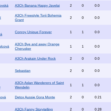
šovská
A3Ch Banana Happy Javelai
2
0
0.0
A3Ch Freestyle Torii Bohemia
í
2
0
0.0
Grant
Conroy Unique Forever
1
1
0.0
vá
A3Ch Bye and away Orange
ulcová
1
1
0.0
Cherusker
A3Ch Arakain Under Rock
2
0
0.0
Sebastian
2
0
0.0
A3Ch Aslan Wanderers of Saint
1
1
0.0
ý
Wendelin
šová
Detox Aussie Gora Monte
2
0
0.21
A3Ch Fanny Storytelling
2
0
0.28