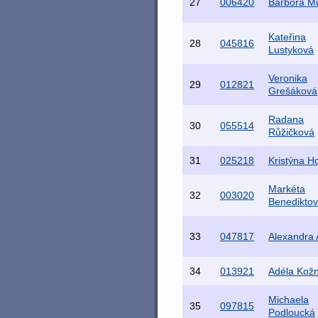
27
006420
Barbora M
Kateřina
28
045816
Lustyková
Veronika
29
012821
Grešáková
Radana
30
055514
Růžičková
31
025218
Kristýna H
Markéta
32
003020
Benedikto
33
047817
Alexandra 
34
013921
Adéla Kož
Michaela
35
097815
Podloucká