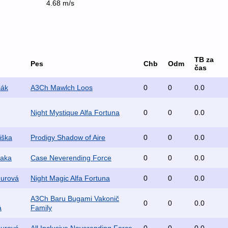
4.68 m/s
TB za
Pes
Chb
Odm
čas
šák
A3Ch Mawlch Loos
0
0
0.0
Night Mystique Alfa Fortuna
0
0
0.0
iška
Prodigy Shadow of Aire
0
0
0.0
raka
Case Neverending Force
0
0
0.0
durová
Night Magic Alfa Fortuna
0
0
0.0
A3Ch Baru Bugami Vakonič
0
0
0.0
á
Family