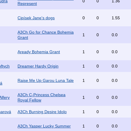
údra
0
0
1.36
Represent
Cipísek Jane's dogs
0
0
1.55
A3Ch Go for Chance Bohemia
1
0
0.0
Grant
Aready Bohemia Grant
1
0
0.0
oftych
Dreamer Hardy Origin
1
0
0.0
Raise Me Up Garou Luna Tale
1
0
0.0
vá
A3Ch C-Princess Chelsea
Alfery
1
0
0.0
Royal Fellow
narová
A3Ch Burning Desire Idolo
1
0
0.0
A3Ch Yasper Lucky Summer
1
0
0.0