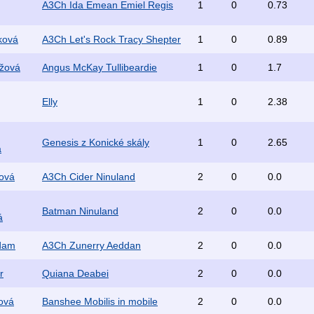
A3Ch Ida Emean Emiel Regis
1
0
0.73
ková
A3Ch Let's Rock Tracy Shepter
1
0
0.89
ožová
Angus McKay Tullibeardie
1
0
1.7
Elly
1
0
2.38
Genesis z Konické skály
1
0
2.65
á
lová
A3Ch Cider Ninuland
2
0
0.0
Batman Ninuland
2
0
0.0
á
dam
A3Ch Zunerry Aeddan
2
0
0.0
r
Quiana Deabei
2
0
0.0
ová
Banshee Mobilis in mobile
2
0
0.0