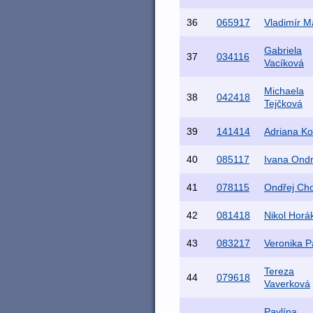
36
065917
Vladimír M
Gabriela
37
034116
Vacíková
Michaela
38
042418
Tejčková
39
141414
Adriana K
40
085117
Ivana Ond
41
078115
Ondřej Ch
42
081418
Nikol Horá
43
083217
Veronika P
Tereza
44
079618
Vaverková
Pavlína