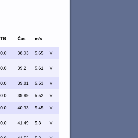
TB
Čas
m/s
0.0
38.93
5.65
V
0.0
39.2
5.61
V
0.0
39.81
5.53
V
0.0
39.89
5.52
V
0.0
40.33
5.45
V
0.0
41.49
5.3
V