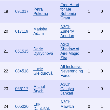
Free Heart
Petra
for Me
19
091017
1
0
Pokorná
Bohemia
Grant
A3Ch
Markéta
20
017119
Zunerry
1
0
Adam
Aeddan
A3Ch
Darie
Shadow of
21
051515
1
0
Dytrychová
Aire Magic
Zira
All Inclusive
Lucie
22
084518
Neverending
1
0
Glejdurová
Force
A3Ch
Michal
23
066117
Catalyn
1
0
Brych
Jankari
A3Ch
Erik
24
005020
Mawlch
0
1
Dančišák