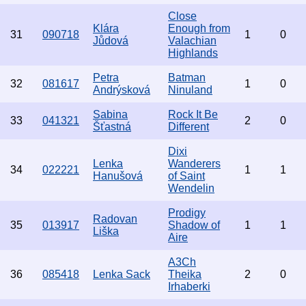
Close
Klára
Enough from
31
090718
1
0
Jůdová
Valachian
Highlands
Petra
Batman
32
081617
1
0
Andrýsková
Ninuland
Sabina
Rock It Be
33
041321
2
0
Šťastná
Different
Dixi
Lenka
Wanderers
34
022221
1
1
Hanušová
of Saint
Wendelin
Prodigy
Radovan
35
013917
Shadow of
1
1
Liška
Aire
A3Ch
36
085418
Lenka Sack
Theika
2
0
Irhaberki