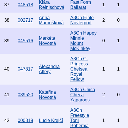
Klára
Fast Form
37
048518
1
1
Reinischová
Ballarat
Anna
A3Ch Ejhle
38
002717
2
0
Maroušková
Novterpod
A3Ch Happy
Markéta
Minnie
39
045516
0
1
Novotná
Mount
McKinkey
A3Ch C-
Princess
Alexandra
40
047817
Chelsea
1
1
Alfery
Royal
Fellow
A3Ch Chica
Kateřina
41
039520
Checa
2
0
Novotná
Yaparoos
A3Ch
Freestyle
42
000819
Lucie Krejčí
Torii
1
1
Bohemia