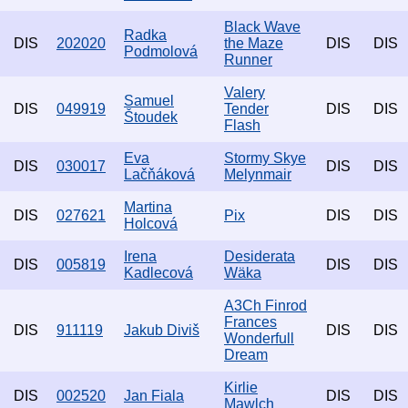
Black Wave
Radka
DIS
202020
the Maze
DIS
DIS
Podmolová
Runner
Valery
Samuel
DIS
049919
Tender
DIS
DIS
Štoudek
Flash
Eva
Stormy Skye
DIS
030017
DIS
DIS
Lačňáková
Melynmair
Martina
DIS
027621
Pix
DIS
DIS
Holcová
Irena
Desiderata
DIS
005819
DIS
DIS
Kadlecová
Wäka
A3Ch Finrod
Frances
DIS
911119
Jakub Diviš
DIS
DIS
Wonderfull
Dream
Kirlie
DIS
002520
Jan Fiala
DIS
DIS
Mawlch