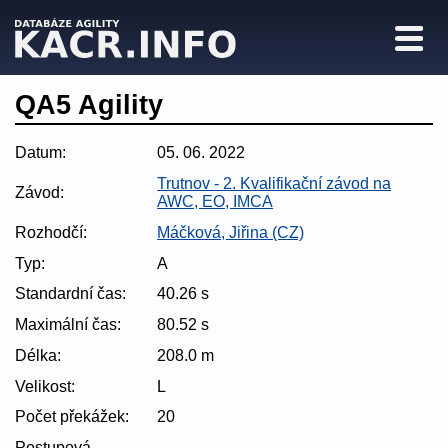
QA5 Agility
Datum:
05. 06. 2022
Trutnov - 2. Kvalifikační závod na
Závod:
AWC, EO, IMCA
Rozhodčí:
Máčková, Jiřina (CZ)
Typ:
A
Standardní čas:
40.26 s
Maximální čas:
80.52 s
Délka:
208.0 m
Velikost:
L
Počet překážek:
20
Postupová