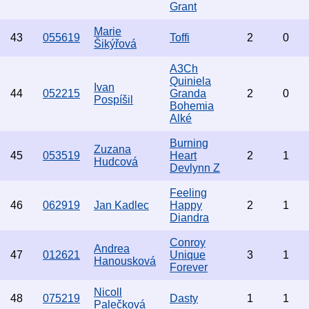
Grant
Marie
43
055619
Toffi
2
0
Šikýřová
A3Ch
Quiniela
Ivan
44
052215
Granda
2
0
Pospíšil
Bohemia
Alké
Burning
Zuzana
45
053519
Heart
2
1
Hudcová
Devlynn Z
Feeling
46
062919
Jan Kadlec
Happy
2
1
Diandra
Conroy
Andrea
47
012621
Unique
3
1
Hanousková
Forever
Nicoll
48
075219
Dasty
1
1
Palečková