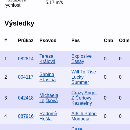
5.17 m/s
rychlost:
Výsledky
#
Průkaz
Psovod
Pes
Chb
Odm
Tereza
Explosive
1
082814
0
0
Králová
Essay
Will To Rise
Sabina
2
004117
Lucky
0
0
Šťastná
Summer
Crazy Angel
Michaela
3
042418
Z Čertovy
0
0
Tejčková
Kazatelny
Radomír
A3Ch Baloo
4
087916
0
0
Hošta
Monpeja
Case