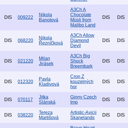
A3Ch A
Nikola
Chocolate
DIS
009222
DIS
DIS
Banotová
Müsli from
Malibo Land
A3Ch Allow
Nikola
DIS
068220
Diamond
DIS
DIS
Řezníčková
Devil
A3Ch Big
Milan
DIS
021220
Shock
DIS
DIS
Jirásek
Breembark
Cron Z
Pavla
DIS
012320
kouzelných
DIS
DIS
Kladivová
hor
Jitka
Ginny Czech
DIS
070117
DIS
DIS
Slánská
Imp
Tereza
Artistic-Avicii
DIS
038220
DIS
DIS
Martišová
Skanelands
Brave Heart