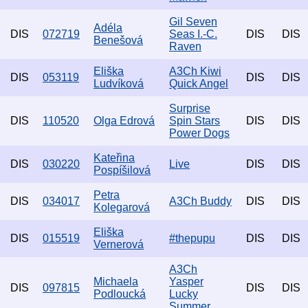
Gil Seven
Adéla
DIS
072719
Seas I.-C.
DIS
DIS
Benešová
Raven
Eliška
A3Ch Kiwi
DIS
053119
DIS
DIS
Ludvíková
Quick Angel
Surprise
DIS
110520
Olga Edrová
Spin Stars
DIS
DIS
Power Dogs
Kateřina
DIS
030220
Live
DIS
DIS
Pospíšilová
Petra
DIS
034017
A3Ch Buddy
DIS
DIS
Kolegarová
Eliška
DIS
015519
#thepupu
DIS
DIS
Vernerová
A3Ch
Michaela
Yasper
DIS
097815
DIS
DIS
Podloucká
Lucky
Summer