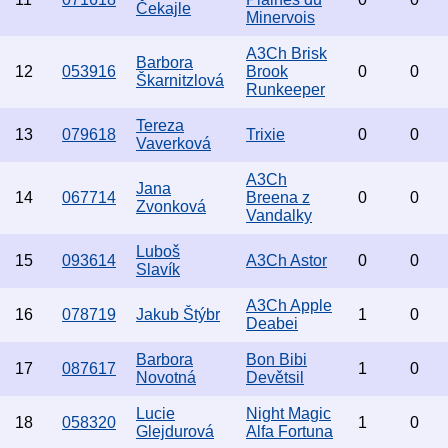
Čekajle
Minervois
A3Ch Brisk
Barbora
12
053916
Brook
0
0
Škarnitzlová
Runkeeper
Tereza
13
079618
Trixie
0
0
Vaverková
A3Ch
Jana
14
067714
Breena z
0
0
Zvonková
Vandalky
Luboš
15
093614
A3Ch Astor
0
0
Slavík
A3Ch Apple
16
078719
Jakub Štýbr
1
0
Deabei
Barbora
Bon Bibi
17
087617
1
0
Novotná
Devětsil
Lucie
Night Magic
18
058320
1
0
Glejdurová
Alfa Fortuna