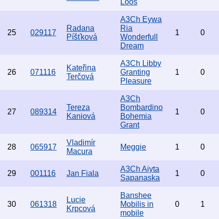
Loos
A3Ch Eywa
Radana
Ria
25
029117
1
0
Píšťková
Wonderfull
Dream
A3Ch Libby
Kateřina
26
071116
Granting
1
0
Terčová
Pleasure
A3Ch
Tereza
Bombardino
27
089314
1
0
Kaniová
Bohemia
Grant
Vladimír
28
065917
Meggie
1
0
Macura
A3Ch Aiyta
29
001116
Jan Fiala
1
0
Sapanaska
Banshee
Lucie
30
061318
Mobilis in
0
1
Krpcová
mobile