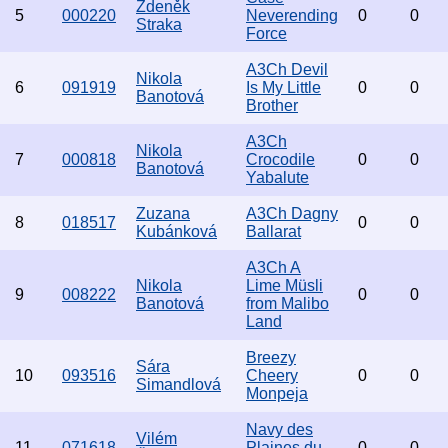
Zdeněk
5
000220
Neverending
0
0
Straka
Force
A3Ch Devil
Nikola
6
091919
Is My Little
0
0
Banotová
Brother
A3Ch
Nikola
7
000818
Crocodile
0
0
Banotová
Yabalute
Zuzana
A3Ch Dagny
8
018517
0
0
Kubánková
Ballarat
A3Ch A
Nikola
Lime Müsli
9
008222
0
0
Banotová
from Malibo
Land
Breezy
Sára
10
093516
Cheery
0
0
Simandlová
Monpeja
Navy des
Vilém
11
071618
Plaines du
0
0