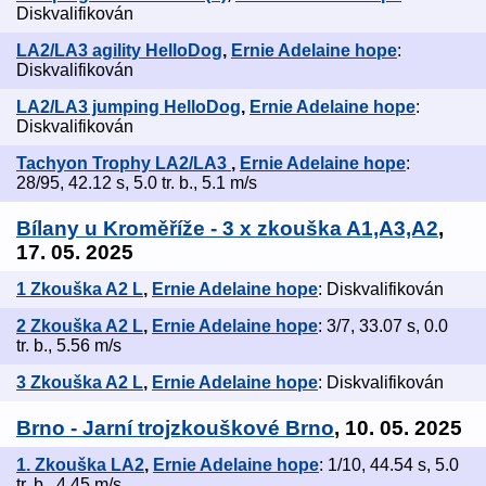
Diskvalifikován
LA2/LA3 agility HelloDog
,
Ernie Adelaine hope
:
Diskvalifikován
LA2/LA3 jumping HelloDog
,
Ernie Adelaine hope
:
Diskvalifikován
Tachyon Trophy LA2/LA3
,
Ernie Adelaine hope
:
28/95, 42.12 s, 5.0 tr. b., 5.1 m/s
Bílany u Kroměříže - 3 x zkouška A1,A3,A2
,
17. 05. 2025
1 Zkouška A2 L
,
Ernie Adelaine hope
: Diskvalifikován
2 Zkouška A2 L
,
Ernie Adelaine hope
: 3/7, 33.07 s, 0.0
tr. b., 5.56 m/s
3 Zkouška A2 L
,
Ernie Adelaine hope
: Diskvalifikován
Brno - Jarní trojzkouškové Brno
, 10. 05. 2025
1. Zkouška LA2
,
Ernie Adelaine hope
: 1/10, 44.54 s, 5.0
tr. b., 4.45 m/s