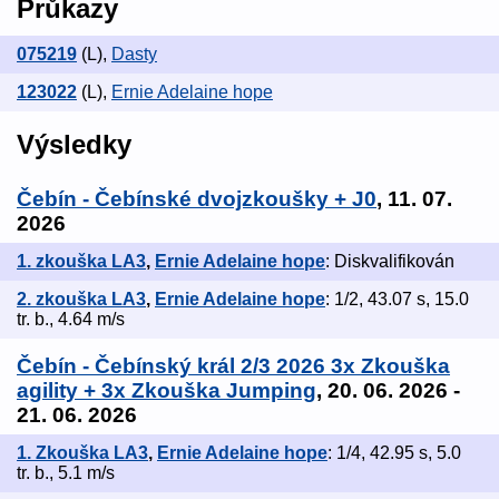
Průkazy
075219
(L)
,
Dasty
123022
(L)
,
Ernie Adelaine hope
Výsledky
Čebín - Čebínské dvojzkoušky + J0
, 11. 07.
2026
1. zkouška LA3
,
Ernie Adelaine hope
: Diskvalifikován
2. zkouška LA3
,
Ernie Adelaine hope
: 1/2, 43.07 s, 15.0
tr. b., 4.64 m/s
Čebín - Čebínský král 2/3 2026 3x Zkouška
agility + 3x Zkouška Jumping
, 20. 06. 2026 -
21. 06. 2026
1. Zkouška LA3
,
Ernie Adelaine hope
: 1/4, 42.95 s, 5.0
tr. b., 5.1 m/s