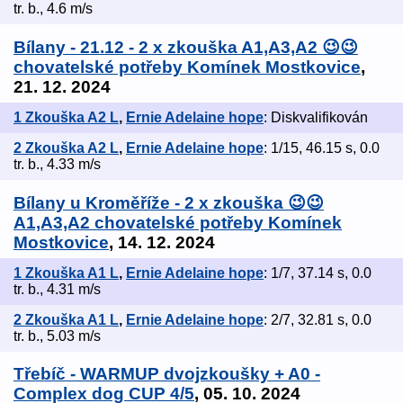
tr. b., 4.6 m/s
Bílany - 21.12 - 2 x zkouška A1,A3,A2 😉😉
chovatelské potřeby Komínek Mostkovice
,
21. 12. 2024
1 Zkouška A2 L
,
Ernie Adelaine hope
: Diskvalifikován
2 Zkouška A2 L
,
Ernie Adelaine hope
: 1/15, 46.15 s, 0.0
tr. b., 4.33 m/s
Bílany u Kroměříže - 2 x zkouška 😉😉
A1,A3,A2 chovatelské potřeby Komínek
Mostkovice
, 14. 12. 2024
1 Zkouška A1 L
,
Ernie Adelaine hope
: 1/7, 37.14 s, 0.0
tr. b., 4.31 m/s
2 Zkouška A1 L
,
Ernie Adelaine hope
: 2/7, 32.81 s, 0.0
tr. b., 5.03 m/s
Třebíč - WARMUP dvojzkoušky + A0 -
Complex dog CUP 4/5
, 05. 10. 2024