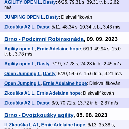
AGILITY OPEN L
,
Dasty
: 6/25, 79.31 s, 39.31 tr. b., 2.62
m/s
JUMPING OPEN L
,
Dasty
: Diskvalifikován
Zkouška A2 L
,
Dasty
: 5/11, 48.34 s, 10.34 tr. b., 3.43 m/s
Brno - Podzimní Robinsonáda
, 09. 09. 2023
Agility open L
,
Ernie Adelaine hope
: 6/19, 49.94 s, 15.0
tr. b., 3.78 m/s
Agility open L
,
Dasty
: 7/19, 77.28 s, 24.28 tr. b., 2.45 m/s
Open Jumping L
,
Dasty
: 8/20, 54.6 s, 15.6 tr. b., 3.21 m/s
Open Jumping L
,
Ernie Adelaine hope
: Diskvalifikován
Zkouška A1 L
,
Ernie Adelaine hope
: Diskvalifikován
Zkouška A2 L
,
Dasty
: 3/9, 70.72 s, 13.72 tr. b., 2.87 m/s
Brno - Dvojzkoušky agility
, 05. 08. 2023
II. Zkouška L A1
,
Ernie Adelaine hope
: 6/13, 35.38 s,