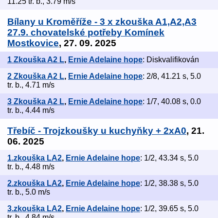
11.25 tr. b., 3.79 m/s
Bílany u Kroměříže - 3 x zkouška A1,A2,A3
27.9. chovatelské potřeby Komínek
Mostkovice
, 27. 09. 2025
1 Zkouška A2 L
,
Ernie Adelaine hope
: Diskvalifikován
2 Zkouška A2 L
,
Ernie Adelaine hope
: 2/8, 41.21 s, 5.0
tr. b., 4.71 m/s
3 Zkouška A2 L
,
Ernie Adelaine hope
: 1/7, 40.08 s, 0.0
tr. b., 4.44 m/s
Třebíč - Trojzkoušky u kuchyňky + 2xA0
, 21.
06. 2025
1.zkouška LA2
,
Ernie Adelaine hope
: 1/2, 43.34 s, 5.0
tr. b., 4.48 m/s
2.zkouška LA2
,
Ernie Adelaine hope
: 1/2, 38.38 s, 5.0
tr. b., 5.0 m/s
3.zkouška LA2
,
Ernie Adelaine hope
: 1/2, 39.65 s, 5.0
tr. b., 4.84 m/s