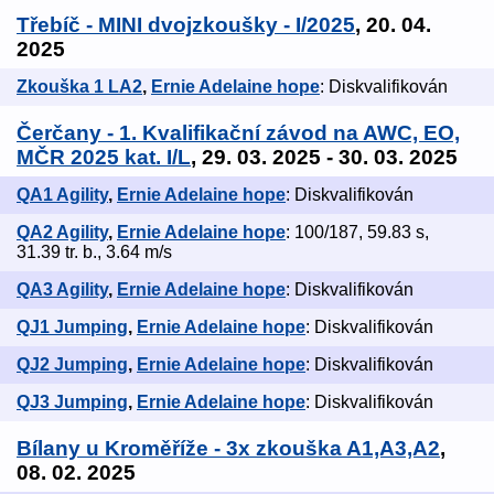
Třebíč - MINI dvojzkoušky - I/2025
, 20. 04.
2025
Zkouška 1 LA2
,
Ernie Adelaine hope
: Diskvalifikován
Čerčany - 1. Kvalifikační závod na AWC, EO,
MČR 2025 kat. I/L
, 29. 03. 2025 - 30. 03. 2025
QA1 Agility
,
Ernie Adelaine hope
: Diskvalifikován
QA2 Agility
,
Ernie Adelaine hope
: 100/187, 59.83 s,
31.39 tr. b., 3.64 m/s
QA3 Agility
,
Ernie Adelaine hope
: Diskvalifikován
QJ1 Jumping
,
Ernie Adelaine hope
: Diskvalifikován
QJ2 Jumping
,
Ernie Adelaine hope
: Diskvalifikován
QJ3 Jumping
,
Ernie Adelaine hope
: Diskvalifikován
Bílany u Kroměříže - 3x zkouška A1,A3,A2
,
08. 02. 2025