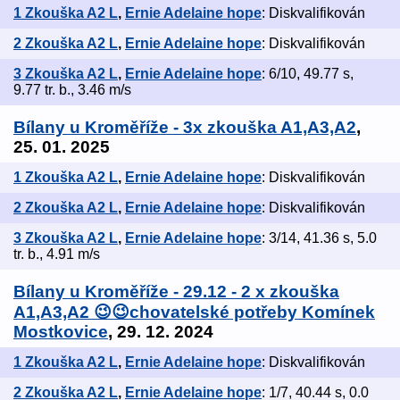
1 Zkouška A2 L
,
Ernie Adelaine hope
: Diskvalifikován
2 Zkouška A2 L
,
Ernie Adelaine hope
: Diskvalifikován
3 Zkouška A2 L
,
Ernie Adelaine hope
: 6/10, 49.77 s,
9.77 tr. b., 3.46 m/s
Bílany u Kroměříže - 3x zkouška A1,A3,A2
,
25. 01. 2025
1 Zkouška A2 L
,
Ernie Adelaine hope
: Diskvalifikován
2 Zkouška A2 L
,
Ernie Adelaine hope
: Diskvalifikován
3 Zkouška A2 L
,
Ernie Adelaine hope
: 3/14, 41.36 s, 5.0
tr. b., 4.91 m/s
Bílany u Kroměříže - 29.12 - 2 x zkouška
A1,A3,A2 😉😉chovatelské potřeby Komínek
Mostkovice
, 29. 12. 2024
1 Zkouška A2 L
,
Ernie Adelaine hope
: Diskvalifikován
2 Zkouška A2 L
,
Ernie Adelaine hope
: 1/7, 40.44 s, 0.0