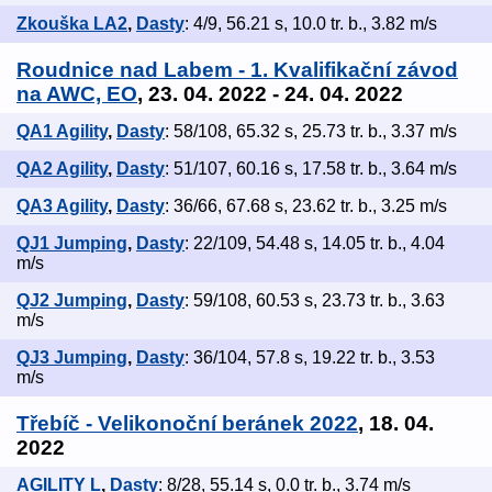
Zkouška LA2
,
Dasty
: 4/9, 56.21 s, 10.0 tr. b., 3.82 m/s
Roudnice nad Labem - 1. Kvalifikační závod
na AWC, EO
, 23. 04. 2022 - 24. 04. 2022
QA1 Agility
,
Dasty
: 58/108, 65.32 s, 25.73 tr. b., 3.37 m/s
QA2 Agility
,
Dasty
: 51/107, 60.16 s, 17.58 tr. b., 3.64 m/s
QA3 Agility
,
Dasty
: 36/66, 67.68 s, 23.62 tr. b., 3.25 m/s
QJ1 Jumping
,
Dasty
: 22/109, 54.48 s, 14.05 tr. b., 4.04
m/s
QJ2 Jumping
,
Dasty
: 59/108, 60.53 s, 23.73 tr. b., 3.63
m/s
QJ3 Jumping
,
Dasty
: 36/104, 57.8 s, 19.22 tr. b., 3.53
m/s
Třebíč - Velikonoční beránek 2022
, 18. 04.
2022
AGILITY L
,
Dasty
: 8/28, 55.14 s, 0.0 tr. b., 3.74 m/s