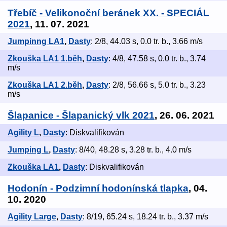
Třebíč - Velikonoční beránek XX. - SPECIÁL
2021
, 11. 07. 2021
Jumpinng LA1
,
Dasty
: 2/8, 44.03 s, 0.0 tr. b., 3.66 m/s
Zkouška LA1 1.běh
,
Dasty
: 4/8, 47.58 s, 0.0 tr. b., 3.74
m/s
Zkouška LA1 2.běh
,
Dasty
: 2/8, 56.66 s, 5.0 tr. b., 3.23
m/s
Šlapanice - Šlapanický vlk 2021
, 26. 06. 2021
Agility L
,
Dasty
: Diskvalifikován
Jumping L
,
Dasty
: 8/40, 48.28 s, 3.28 tr. b., 4.0 m/s
Zkouška LA1
,
Dasty
: Diskvalifikován
Hodonín - Podzimní hodonínská tlapka
, 04.
10. 2020
Agility Large
,
Dasty
: 8/19, 65.24 s, 18.24 tr. b., 3.37 m/s