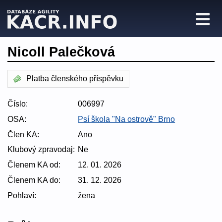
Nicoll Palečková
Platba členského příspěvku
Číslo:
006997
OSA:
Psí škola "Na ostrově" Brno
Člen KA:
Ano
Klubový zpravodaj:
Ne
Členem KA od:
12. 01. 2026
Členem KA do:
31. 12. 2026
Pohlaví:
žena