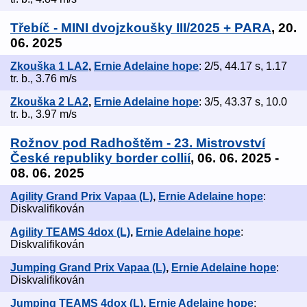
Třebíč - MINI dvojzkoušky III/2025 + PARA
, 20.
06. 2025
Zkouška 1 LA2
,
Ernie Adelaine hope
: 2/5, 44.17 s, 1.17
tr. b., 3.76 m/s
Zkouška 2 LA2
,
Ernie Adelaine hope
: 3/5, 43.37 s, 10.0
tr. b., 3.97 m/s
Rožnov pod Radhoštěm - 23. Mistrovství
České republiky border collií
, 06. 06. 2025 -
08. 06. 2025
Agility Grand Prix Vapaa (L)
,
Ernie Adelaine hope
:
Diskvalifikován
Agility TEAMS 4dox (L)
,
Ernie Adelaine hope
:
Diskvalifikován
Jumping Grand Prix Vapaa (L)
,
Ernie Adelaine hope
:
Diskvalifikován
Jumping TEAMS 4dox (L)
,
Ernie Adelaine hope
: