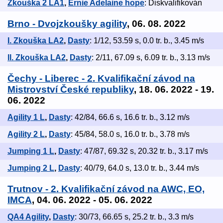
Zkouška 2 LA1
,
Ernie Adelaine hope
: Diskvalifikován
Brno - Dvojzkoušky agility
, 06. 08. 2022
I. Zkouška LA2
,
Dasty
: 1/12, 53.59 s, 0.0 tr. b., 3.45 m/s
ll. Zkouška LA2
,
Dasty
: 2/11, 67.09 s, 6.09 tr. b., 3.13 m/s
Čechy - Liberec - 2. Kvalifikační závod na
Mistrovství České republiky
, 18. 06. 2022 - 19.
06. 2022
Agility 1 L
,
Dasty
: 42/84, 66.6 s, 16.6 tr. b., 3.12 m/s
Agility 2 L
,
Dasty
: 45/84, 58.0 s, 16.0 tr. b., 3.78 m/s
Jumping 1 L
,
Dasty
: 47/87, 69.32 s, 20.32 tr. b., 3.17 m/s
Jumping 2 L
,
Dasty
: 40/79, 64.0 s, 13.0 tr. b., 3.44 m/s
Trutnov - 2. Kvalifikační závod na AWC, EO,
IMCA
, 04. 06. 2022 - 05. 06. 2022
QA4 Agility
,
Dasty
: 30/73, 66.65 s, 25.2 tr. b., 3.3 m/s