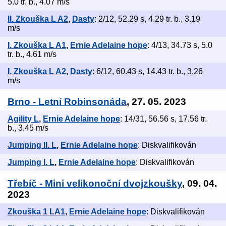
5.0 tr. b., 4.07 m/s
II. Zkouška L A2
,
Dasty
: 2/12, 52.29 s, 4.29 tr. b., 3.19
m/s
I. Zkouška L A1
,
Ernie Adelaine hope
: 4/13, 34.73 s, 5.0
tr. b., 4.61 m/s
I. Zkouška L A2
,
Dasty
: 6/12, 60.43 s, 14.43 tr. b., 3.26
m/s
Brno - Letní Robinsonáda
, 27. 05. 2023
Agility L
,
Ernie Adelaine hope
: 14/31, 56.56 s, 17.56 tr.
b., 3.45 m/s
Jumping II. L
,
Ernie Adelaine hope
: Diskvalifikován
Jumping I. L
,
Ernie Adelaine hope
: Diskvalifikován
Třebíč - Mini velikonoční dvojzkoušky
, 09. 04.
2023
Zkouška 1 LA1
,
Ernie Adelaine hope
: Diskvalifikován