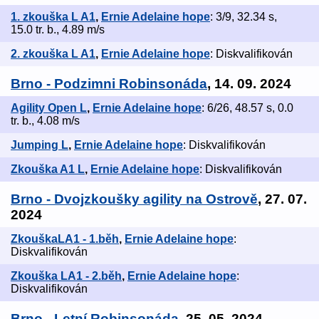
1. zkouška L A1
,
Ernie Adelaine hope
: 3/9, 32.34 s,
15.0 tr. b., 4.89 m/s
2. zkouška L A1
,
Ernie Adelaine hope
: Diskvalifikován
Brno - Podzimni Robinsonáda
, 14. 09. 2024
Agility Open L
,
Ernie Adelaine hope
: 6/26, 48.57 s, 0.0
tr. b., 4.08 m/s
Jumping L
,
Ernie Adelaine hope
: Diskvalifikován
Zkouška A1 L
,
Ernie Adelaine hope
: Diskvalifikován
Brno - Dvojzkoušky agility na Ostrově
, 27. 07.
2024
ZkouškaLA1 - 1.běh
,
Ernie Adelaine hope
:
Diskvalifikován
Zkouška LA1 - 2.běh
,
Ernie Adelaine hope
:
Diskvalifikován
Brno - Letní Robinsonáda
, 25. 05. 2024