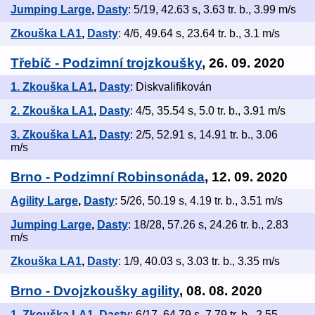
Jumping Large
,
Dasty
: 5/19, 42.63 s, 3.63 tr. b., 3.99 m/s
Zkouška LA1
,
Dasty
: 4/6, 49.64 s, 23.64 tr. b., 3.1 m/s
Třebíč - Podzimní trojzkoušky
, 26. 09. 2020
1. Zkouška LA1
,
Dasty
: Diskvalifikován
2. Zkouška LA1
,
Dasty
: 4/5, 35.54 s, 5.0 tr. b., 3.91 m/s
3. Zkouška LA1
,
Dasty
: 2/5, 52.91 s, 14.91 tr. b., 3.06
m/s
Brno - Podzimní Robinsonáda
, 12. 09. 2020
Agility Large
,
Dasty
: 5/26, 50.19 s, 4.19 tr. b., 3.51 m/s
Jumping Large
,
Dasty
: 18/28, 57.26 s, 24.26 tr. b., 2.83
m/s
Zkouška LA1
,
Dasty
: 1/9, 40.03 s, 3.03 tr. b., 3.35 m/s
Brno - Dvojzkoušky agility
, 08. 08. 2020
1. Zkouška LA1
,
Dasty
: 6/17, 64.79 s, 7.79 tr. b., 2.55