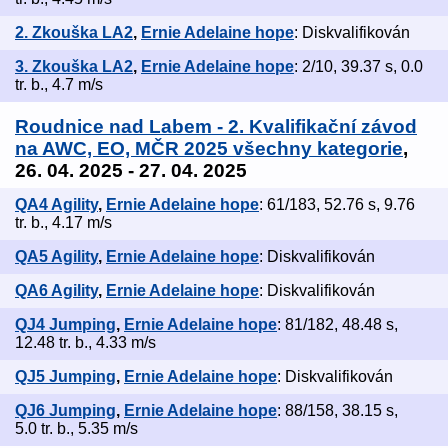
2. Zkouška LA2
,
Ernie Adelaine hope
: Diskvalifikován
3. Zkouška LA2
,
Ernie Adelaine hope
: 2/10, 39.37 s, 0.0
tr. b., 4.7 m/s
Roudnice nad Labem - 2. Kvalifikační závod
na AWC, EO, MČR 2025 všechny kategorie
,
26. 04. 2025 - 27. 04. 2025
QA4 Agility
,
Ernie Adelaine hope
: 61/183, 52.76 s, 9.76
tr. b., 4.17 m/s
QA5 Agility
,
Ernie Adelaine hope
: Diskvalifikován
QA6 Agility
,
Ernie Adelaine hope
: Diskvalifikován
QJ4 Jumping
,
Ernie Adelaine hope
: 81/182, 48.48 s,
12.48 tr. b., 4.33 m/s
QJ5 Jumping
,
Ernie Adelaine hope
: Diskvalifikován
QJ6 Jumping
,
Ernie Adelaine hope
: 88/158, 38.15 s,
5.0 tr. b., 5.35 m/s