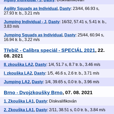
Agility Squads as Individual
,
Dasty
: 23/44, 66.93 s,
27.93 tr. b., 3.21 m/s
Jumping Individual - J
,
Dasty
: 16/32, 57.41 s, 5.41 tr. b.,
3.83 m/s
Jumping Squads as Individual
,
Dasty
: 25/44, 60.94 s,
16.94 tr. b., 3.22 m/s
Třebíč - Calibra speciál - SPECIÁL 2021
, 22.
08. 2021
II. zkouška LA2
,
Dasty
: 1/4, 51.7 s, 8.7 tr. b., 3.46 m/s
I. zkouška LA2
,
Dasty
: 1/5, 46.6 s, 2.6 tr. b., 3.71 m/s
Jumping LA2
,
Dasty
: 1/4, 39.65 s, 0.0 tr. b., 3.96 m/s
Brno - Dvojzkoušky Brno
, 07. 08. 2021
1. Zkouška LA1
,
Dasty
: Diskvalifikován
2. Zkouška LA1
,
Dasty
: 2/11, 38.51 s, 0.0 tr. b., 3.84 m/s