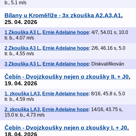
b., 5.1 m/s
Bílany u Kroměříže - 3x zkouška A2,A3,A1
,
25. 04. 2026
1 Zkouška A3 L
,
Ernie Adelaine hope
: 4/7, 54.01 s, 10.0
tr. b., 4.07 m/s
2 Zkouška A3 L
,
Ernie Adelaine hope
: 2/6, 46.16 s, 5.0
tr. b., 4.55 m/s
3 Zkouška A3 L
,
Ernie Adelaine hope
: Diskvalifikován
Čebín - Dvojzkoušky nejen o zkoušky II. + J0
,
19. 04. 2026
1. zkouška LA3
,
Ernie Adelaine hope
: 8/16, 45.8 s, 5.0
tr. b., 4.59 m/s
2. zkouška LA3
,
Ernie Adelaine hope
: 14/16, 43.75 s,
15.0 tr. b., 4.73 m/s
Čebín - Dvojzkoušky nejen o zkoušky I. + J0
,
18. 04. 2026