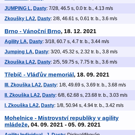
JUMPING L
,
Dasty
: 7/28, 46.5 s, 0.0 tr. b., 4.13 m/s
Zkoušky LA2
,
Dasty
: 2/8, 46.61 s, 0.61 tr. b., 3.6 m/s
Brno - Vánoční Brno
, 18. 12. 2021
Agility LA
,
Dasty
: 3/18, 60.7 s, 4.7 tr. b., 3.44 m/s
Jumping LA
,
Dasty
: 3/20, 45.32 s, 2.32 tr. b., 3.8 m/s
Zkouška LA2
,
Dasty
: 2/5, 59.75 s, 7.75 tr. b., 3.6 m/s
Třebíč - Vláďův memoriál
, 18. 09. 2021
III. Zkouška LA2
,
Dasty
: 1/8, 49.69 s, 3.69 tr. b., 3.68 m/s
II. Zkouška LA2
,
Dasty
: 6/8, 62.68 s, 23.68 tr. b., 3.03 m/s
I. Zkouška LA2
,
Dasty
: 1/8, 50.94 s, 4.94 tr. b., 3.42 m/s
Mohelnice - Mistrovství republiky v agility
mládeže
, 04. 09. 2021 - 05. 09. 2021
Agility Individual - J
,
Dasty
: Diskvalifikován