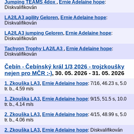
Jumping TEAMS 4dox
,
Ernie Adelaine hope
:
Diskvalifikován
LA2/LA3 agility Geloren
,
Ernie Adelaine hope
:
Diskvalifikován
LA2/LA3 jumping Geloren
,
Ernie Adelaine hope
:
Diskvalifikován
Tachyon Trophy LA2/LA3
,
Ernie Adelaine hope
:
Diskvalifikován
Čebín - Čebínský král 1/3 2026 - trojzkoušky
nejen pro MČR :-)
, 30. 05. 2026 - 31. 05. 2026
1. Zkouška LA3
,
Ernie Adelaine hope
: 7/16, 46.23 s, 5.0
tr. b., 4.59 m/s
1. Zkouška LA3
,
Ernie Adelaine hope
: 9/15, 51.5 s, 10.0
tr. b., 4.14 m/s
2. Zkouška LA3
,
Ernie Adelaine hope
: 4/15, 48.99 s, 5.0
tr. b., 4.06 m/s
2. Zkouška LA3
,
Ernie Adelaine hope
: Diskvalifikován