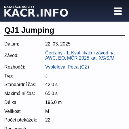
QJ1 Jumping
Datum:
22. 03. 2025
Čerčany - 1. Kvalifikační závod na
Závod:
AWC, EO, MČR 2025 kat. XS/S/M
Rozhodčí:
Vyplelová, Petra (CZ)
Typ:
J
Standardní čas:
42.0 s
Maximální čas:
65.0 s
Délka:
196.0 m
Velikost:
M
Počet překážek:
22
Postupová