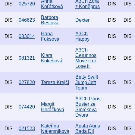
Anna
A3Ch Zora
DIS
025720
DIS
DIS
Koťátková
z Koněprus
Barbora
DIS
046623
Dexter
DIS
DIS
Bestová
Hana
A3Ch
DIS
083014
DIS
DIS
Fuksová
Happy
A3Ch
Klára
Cerunnos
DIS
081321
DIS
DIS
Kokešová
Move it or
Lose it
Betty Swift
DIS
027820
Tereza Krejčí
Jump Jett
DIS
DIS
Team
A3Ch Ghost
Margit
Buster ze
DIS
074420
DIS
DIS
Horáčková
Smrčkova
Dvora
Kateřina
Apala Auria
DIS
021523
DIS
DIS
Nájemníková
Bada Dil