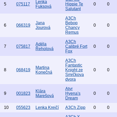
Lenka
5
075117
Hippie Te
0
0
Fuksová
Salutant
A3Ch
Jana
Bebop
6
066319
0
0
Jourová
Chancy
Remus
A3Ch
Adéla
7
075817
Calibré Fort
0
0
Řeholová
Fox
A3Ch
Fantastic
Martina
8
068419
Knight ze
0
0
Konečná
Smrčkova
dvora
Atyr
Klára
9
001823
Hyena's
0
0
Marešová
Dream
10
055623
Lenka Krejčí
A3Ch Zipp
0
0
A3Ch X-