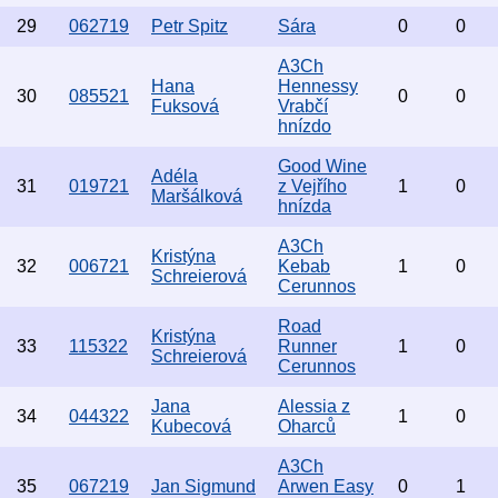
29
062719
Petr Spitz
Sára
0
0
A3Ch
Hana
Hennessy
30
085521
0
0
Fuksová
Vrabčí
hnízdo
Good Wine
Adéla
31
019721
z Vejřího
1
0
Maršálková
hnízda
A3Ch
Kristýna
32
006721
Kebab
1
0
Schreierová
Cerunnos
Road
Kristýna
33
115322
Runner
1
0
Schreierová
Cerunnos
Jana
Alessia z
34
044322
1
0
Kubecová
Oharců
A3Ch
35
067219
Jan Sigmund
Arwen Easy
0
1