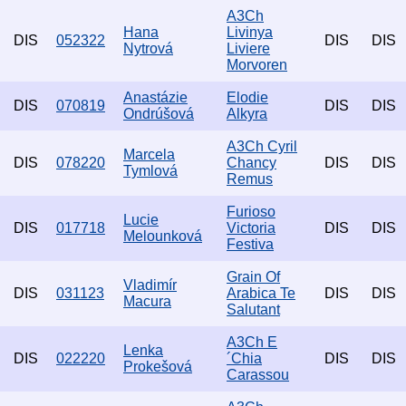
A3Ch
Hana
Livinya
DIS
052322
DIS
DIS
Nytrová
Liviere
Morvoren
Anastázie
Elodie
DIS
070819
DIS
DIS
Ondrúšová
Alkyra
A3Ch Cyril
Marcela
DIS
078220
Chancy
DIS
DIS
Tymlová
Remus
Furioso
Lucie
DIS
017718
Victoria
DIS
DIS
Melounková
Festiva
Grain Of
Vladimír
DIS
031123
Arabica Te
DIS
DIS
Macura
Salutant
A3Ch E
Lenka
DIS
022220
´Chia
DIS
DIS
Prokešová
Carassou