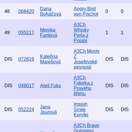
Dana
Angry Bird
48
068420
0
0
Boháčová
von Pischot
A3Ch
Monika
Whisky
49
055217
1
1
Fantová
Perla z
Polabí
A3Ch Monty
Kateřina
Z
DIS
072819
DIS
DIS
Marešová
Josefovské
pevnosti
A3Ch
Fidorka z
DIS
048017
Aleš Fuks
DIS
DIS
Pravého
břehu
Impish
Jana
DIS
052224
Smile
DIS
DIS
Jourová
Koryfej
A3Ch Brave
Guinness