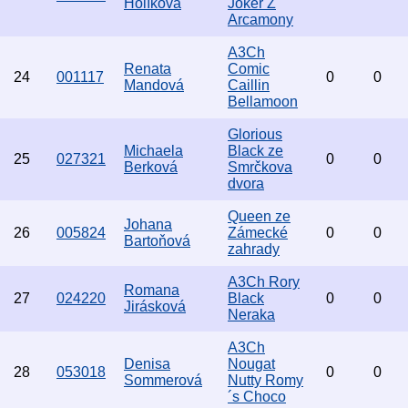
Holíková
Joker Z
Arcamony
A3Ch
Renata
Comic
24
001117
0
0
Mandová
Caillin
Bellamoon
Glorious
Michaela
Black ze
25
027321
0
0
Berková
Smrčkova
dvora
Queen ze
Johana
26
005824
Zámecké
0
0
Bartoňová
zahrady
A3Ch Rory
Romana
27
024220
Black
0
0
Jirásková
Neraka
A3Ch
Denisa
Nougat
28
053018
0
0
Sommerová
Nutty Romy
´s Choco