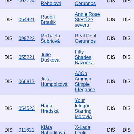
DIS
002724
DIS
DIS
Řeholová
Cerunnos
Annie Rose
Rudolf
DIS
054421
Štěstí ze
DIS
DIS
Broulík
severu
Michaela
Real Deal
DIS
099722
DIS
DIS
Šubrtová
Cerunnos
Fifty
Julie
DIS
055221
Shades
DIS
DIS
Dušková
Bazooka
A3Ch
Jitka
Ammon
DIS
066817
DIS
DIS
Humpolcová
Simple
Elegance
Your
Hana
Intrigue
DIS
054523
DIS
DIS
Hradská
Starring
Moravia
Klára
X-Lada
DIS
011621
DIS
DIS
Nahodilová
Lenfir