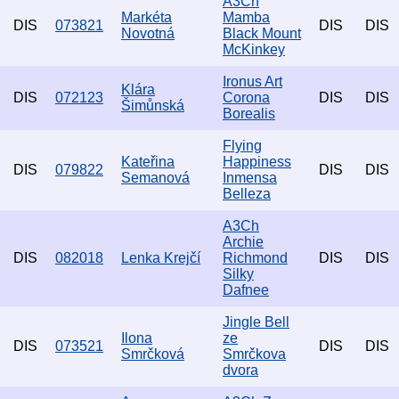
A3Ch
Markéta
Mamba
DIS
073821
DIS
DIS
Novotná
Black Mount
McKinkey
Ironus Art
Klára
DIS
072123
Corona
DIS
DIS
Šimůnská
Borealis
Flying
Kateřina
Happiness
DIS
079822
DIS
DIS
Semanová
Inmensa
Belleza
A3Ch
Archie
DIS
082018
Lenka Krejčí
Richmond
DIS
DIS
Silky
Dafnee
Jingle Bell
Ilona
ze
DIS
073521
DIS
DIS
Smrčková
Smrčkova
dvora