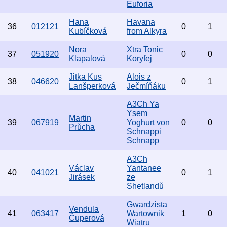
Euforia
Hana
Havana
36
012121
0
1
Kubíčková
from Alkyra
Nora
Xtra Tonic
37
051920
0
0
Klapalová
Koryfej
Jitka Kus
Alois z
38
046620
0
1
Lanšperková
Ječmíňáku
A3Ch Ya
Ysem
Martin
39
067919
Yoghurt von
0
0
Průcha
Schnappi
Schnapp
A3Ch
Václav
Yantanee
40
041021
0
1
Jirásek
ze
Shetlandů
Gwardzista
Vendula
41
063417
Wartownik
1
0
Čuperová
Wiatru