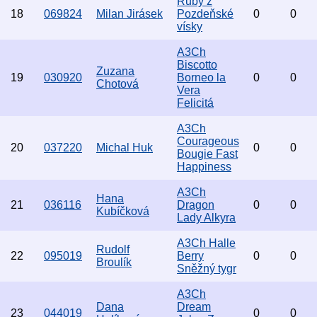
Ruby z
18
069824
Milan Jirásek
Pozdeňské
0
0
vísky
A3Ch
Biscotto
Zuzana
19
030920
Borneo la
0
0
Chotová
Vera
Felicitá
A3Ch
Courageous
20
037220
Michal Huk
0
0
Bougie Fast
Happiness
A3Ch
Hana
21
036116
Dragon
0
0
Kubíčková
Lady Alkyra
A3Ch Halle
Rudolf
22
095019
Berry
0
0
Broulík
Sněžný tygr
A3Ch
Dana
Dream
23
044019
0
0