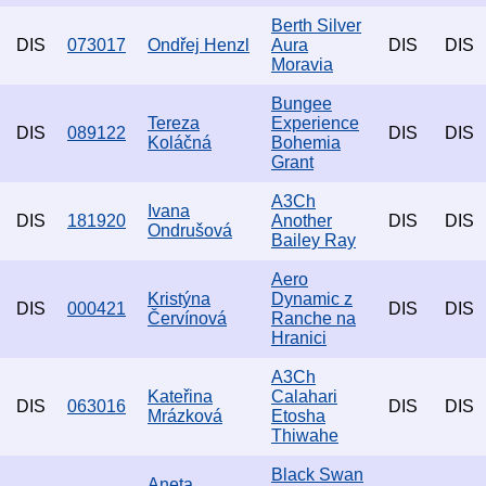
Berth Silver
DIS
073017
Ondřej Henzl
Aura
DIS
DIS
Moravia
Bungee
Tereza
Experience
DIS
089122
DIS
DIS
Koláčná
Bohemia
Grant
A3Ch
Ivana
DIS
181920
Another
DIS
DIS
Ondrušová
Bailey Ray
Aero
Kristýna
Dynamic z
DIS
000421
DIS
DIS
Červínová
Ranche na
Hranici
A3Ch
Kateřina
Calahari
DIS
063016
DIS
DIS
Mrázková
Etosha
Thiwahe
Black Swan
Aneta