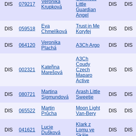
Veronika
DIS
079217
Little
DIS
DIS
Krupková
Guardian
Angel
Eva
Trust in Me
DIS
059518
DIS
DIS
Chmelíková
Koryfej
Veronika
DIS
064120
A3Ch Argo
DIS
DIS
Plachá
A3Ch
Coudy
Kateřina
DIS
002321
Czech
DIS
DIS
Marešová
Maparo
Active
Martina
Arash Little
DIS
080721
DIS
DIS
Sigmundová
Sweetie
Martin
Moon Light
DIS
065522
DIS
DIS
Průcha
Van-Bery
Klark z
Lucie
DIS
041621
Lomu ve
DIS
DIS
Dušková
Skále