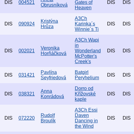
DIS
004521
Gates of
DIS
DIS
Obrusníková
Heaven
A3Ch
Kristýna
DIS
090924
Karinka´s
DIS
DIS
Hrůza
Winnie´s Ti
A3Ch Wapi
in
Veronika
DIS
002021
Wonderland
DIS
DIS
Horňáčková
McPotter's
Creek's
Pavlína
Batgirl
DIS
031421
DIS
DIS
Seyfriedová
Peryhelium
Dorro od
Anna
DIS
038321
Křížovské
DIS
DIS
Konrádová
kaple
A3Ch Essi
Rudolf
Daven
DIS
072220
DIS
DIS
Broulík
Dancing in
the Wind