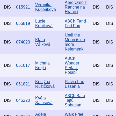
Aero Oreo z
Veronika
DIS
015921
Ranche na
DIS
DIS
Kučeriková
Hranici
Lucie
A3Ch Farid
DIS
055819
DIS
DIS
Kubíková
Fort Fox
Until the
Klára
Moon is no
DIS
074023
DIS
DIS
Válková
more
Kelemenki
A3Ch
Michala
Wonder
DIS
051017
DIS
DIS
Krejčí
Perla z
Polabí
Kristýna
Flavia Lux
DIS
061821
DIS
DIS
Růžičková
Essenia
A3Ch Bara
Květa
DIS
045220
Tajfú
DIS
DIS
Sálusová
Sobasan
Adéla
Walk Free