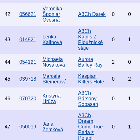
Veronika
42
056621
Šponiar
A3Ch Darek
0
0
Ovesná
A3Ch
Lenka
Katnis Z
43
014921
0
1
Kalinová
Ploužnické
stáje
Michaela
Aurora
44
054121
2
0
Nováková
Bailey Ray
Marcela
Kaspian
45
039718
0
2
Steinerová
Killers Hole
A3Ch
Kristýna
46
070720
Bársony
0
1
Hrůza
Sobasan
A3Ch
Dream
Jana
47
050019
Come True
0
1
Zemková
Perla z
Polabí