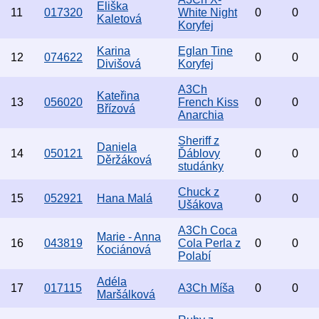
Eliška
11
017320
White Night
0
0
Kaletová
Koryfej
Karina
Eglan Tine
12
074622
0
0
Divišová
Koryfej
A3Ch
Kateřina
13
056020
French Kiss
0
0
Břízová
Anarchia
Sheriff z
Daniela
14
050121
Ďáblovy
0
0
Děržáková
studánky
Chuck z
15
052921
Hana Malá
0
0
Ušákova
A3Ch Coca
Marie - Anna
16
043819
Cola Perla z
0
0
Kociánová
Polabí
Adéla
17
017115
A3Ch Míša
0
0
Maršálková