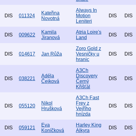
Always In
Kateřina
DIS
011324
Motion
DIS
DIS
Novotná
Leniteri
Kamila
Atria Loire's
DIS
009622
DIS
DIS
Jiranová
Land
Zoro Gold z
DIS
014617
Jan Růža
Vesničky u
DIS
DIS
hranic
A3Ch
Adéla
Discovery
DIS
038221
DIS
DIS
Čejková
Černý
Křišťál
A3Ch Fast
Nikol
Frey z
DIS
055120
DIS
DIS
Hrušková
Vejřího
hnízda
Eva
Harley King
DIS
059121
DIS
DIS
Koníčková
Alkyra