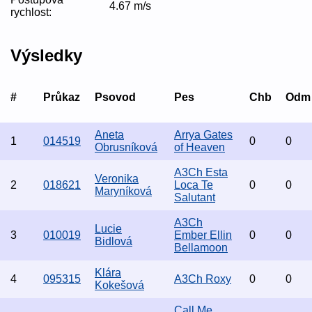
4.67 m/s
rychlost:
Výsledky
#
Průkaz
Psovod
Pes
Chb
Odm
Aneta
Arrya Gates
1
014519
0
0
Obrusníková
of Heaven
A3Ch Esta
Veronika
2
018621
Loca Te
0
0
Maryníková
Salutant
A3Ch
Lucie
3
010019
Ember Ellin
0
0
Bidlová
Bellamoon
Klára
4
095315
A3Ch Roxy
0
0
Kokešová
Call Me