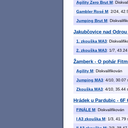
Agility Zero Brut M
: Diskva
Gambler Rosé M
: 2/24, 42.
Jumping Brut M
: Diskvalifi
Jakubčovice nad Odrou
1. zkouška MA3
: Diskvalifi
2. zkouška MA3
: 1/7, 43.24
Žamberk - O pohár Fitm
Agility M
: Diskvalifikován
Jumping MA3
: 4/10, 30.07 s
Zkouška MA3
: 4/10, 35.44 s
Hrádek u Pardubic - 6F
FINÁLE M
: Diskvalifikován
I A3 zkouška M
: 1/3, 41.79 