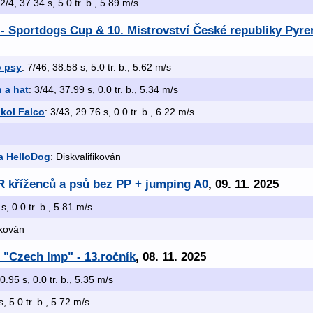
 2/4, 37.34 s, 5.0 tr. b., 5.89 m/s
- Sportdogs Cup & 10. Mistrovství České republiky Pyr
o psy
: 7/46, 38.58 s, 5.0 tr. b., 5.62 m/s
n a hat
: 3/44, 37.99 s, 0.0 tr. b., 5.34 m/s
kol Falco
: 3/43, 29.76 s, 0.0 tr. b., 6.22 m/s
a HelloDog
: Diskvalifikován
R kříženců a psů bez PP + jumping A0
, 09. 11. 2025
s, 0.0 tr. b., 5.81 m/s
ikován
 "Czech Imp" - 13.ročník
, 08. 11. 2025
20.95 s, 0.0 tr. b., 5.35 m/s
s, 5.0 tr. b., 5.72 m/s