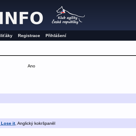
iliťáky
Registrace
Přihlášení
Ano
Lose it
, Anglický kokršpaněl