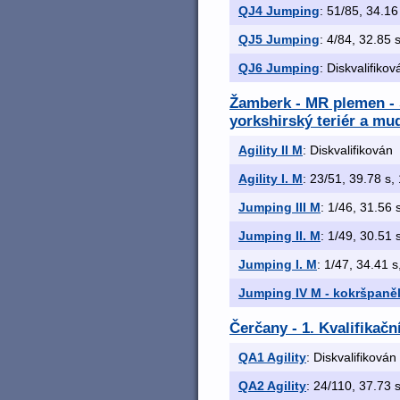
QJ4 Jumping
: 51/85, 34.16 
QJ5 Jumping
: 4/84, 32.85 s
QJ6 Jumping
: Diskvalifikov
Žamberk - MR plemen - še
yorkshirský teriér a mud
Agility II M
: Diskvalifikován
Agility I. M
: 23/51, 39.78 s, 
Jumping III M
: 1/46, 31.56 s
Jumping II. M
: 1/49, 30.51 s
Jumping I. M
: 1/47, 34.41 s,
Jumping IV M - kokršpaně
Čerčany - 1. Kvalifikač
QA1 Agility
: Diskvalifikován
QA2 Agility
: 24/110, 37.73 s