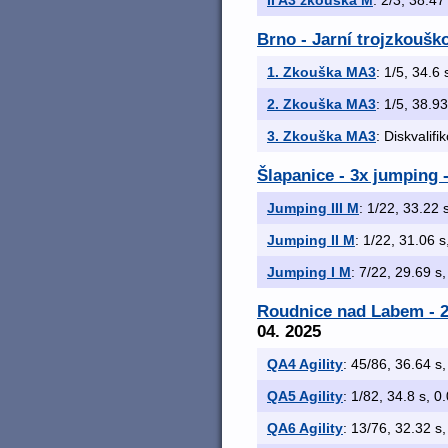
II A3 zkouška M
: 2/3, 38.47 
Brno - Jarní trojzkoušk
1. Zkouška MA3
: 1/5, 34.6 
2. Zkouška MA3
: 1/5, 38.93
3. Zkouška MA3
: Diskvalifi
Šlapanice - 3x jumping 
Jumping III M
: 1/22, 33.22 s
Jumping II M
: 1/22, 31.06 s,
Jumping I M
: 7/22, 29.69 s,
Roudnice nad Labem - 2
04. 2025
QA4 Agility
: 45/86, 36.64 s,
QA5 Agility
: 1/82, 34.8 s, 0.
QA6 Agility
: 13/76, 32.32 s,