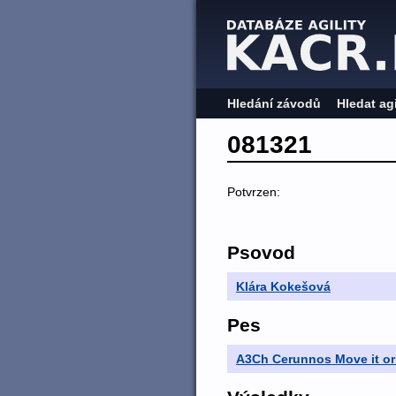
Hledání závodů
Hledat ag
081321
Potvrzen:
Psovod
Klára Kokešová
Pes
A3Ch Cerunnos Move it or 