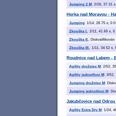
Jumping 2 M
: 2/26, 37.31 s,
Horka nad Moravou - Hav
Jumping
: 1/14, 28.75 s, 0.0
Zkouška I.
: 2/11, 41.65 s, 5.
Zkouška II.
: Diskvalifikován
Zkouška III.
: 1/11, 34.52 s, 
Roudnice nad Labem - B
Agility družstev M
: 2/52, 35
Agility jednotlivci M
: 3/52,
Jumping družstev M
: Diskv
Jumping jednotlivci M
: Di
Jakubčovice nad Odro
Agility Extra Dry M
: 1/24, 4