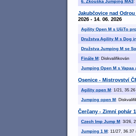
6. Zkouška Jumping MA3
:
Jakubčovice nad Odrou 
2026 - 14. 06. 2026
Agility Open M s UšiTo pr
Družstva Agility M s Dog i
Družstva Jumping M se So
Finále M
: Diskvalifikován
Jumping Open M s Vapaa 
Osenice - Mistrovství Č
Agility open M
: 1/21, 35.26 
Jumping open M
: Diskvalif
Čerčany - Zimní pohár 1
Czech Imp Jump M
: 3/26, 
Jumping 1 M
: 11/27, 36.37 