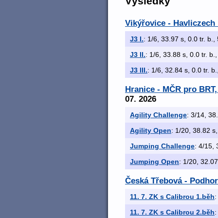
Výsledky
Vikýřovice - Havliczech 
J3 I.
: 1/6, 33.97 s, 0.0 tr. b.
J3 II.
: 1/6, 33.88 s, 0.0 tr. b.
J3 III.
: 1/6, 32.84 s, 0.0 tr. b
Hranice - MČR pro BRT, 
07. 2026
Agility Challenge
: 3/14, 38.
Agility Open
: 1/20, 38.82 s,
Jumping Challenge
: 4/15, 
Jumping Open
: 1/20, 32.07
Česká Třebová - Podhor
11. 7. ZK s Calibrou 1.běh
:
11. 7. ZK s Calibrou 2.běh
: