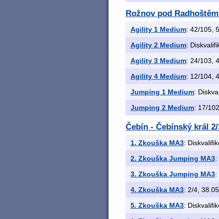
Rožnov pod Radhoštěm
Agility 1 Medium
: 42/105, 5
Agility 2 Medium
: Diskvalif
Agility 3 Medium
: 24/103, 4
Agility 4 Medium
: 12/104, 4
Jumping 1 Medium
: Diskva
Jumping 2 Medium
: 17/102
Čebín - Čebínský král 2
1. Zkouška MA3
: Diskvalifi
2. Zkouška Jumping MA3
:
3. Zkouška Jumping MA3
:
4. Zkouška MA3
: 2/4, 38.05
5. Zkouška MA3
: Diskvalifi