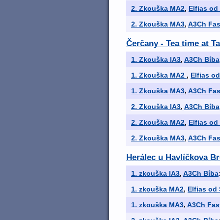
2. Zkouška MA2
,
Elfias od
2. Zkouška MA3
,
A3Ch Fast
Čerčany - Tea time at T
1. Zkouška IA3
,
A3Ch Bíba
1. Zkouška MA2
,
Elfias o
1. Zkouška MA3
,
A3Ch Fast
2. Zkouška IA3
,
A3Ch Bíba
2. Zkouška MA2
,
Elfias od
2. Zkouška MA3
,
A3Ch Fast
Herálec u Havlíčkova Br
1. zkouška IA3
,
A3Ch Bíba
1. zkouška MA2
,
Elfias od
1. zkouška MA3
,
A3Ch Fast