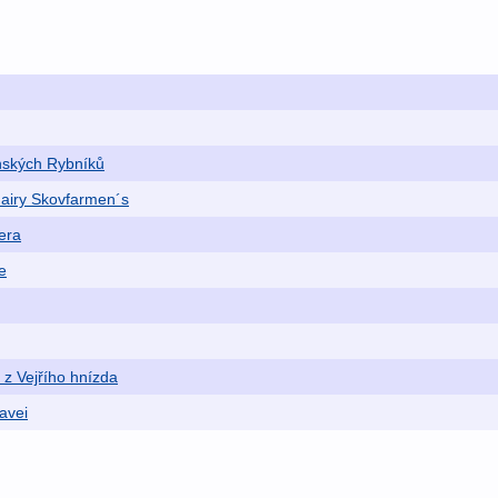
nských Rybníků
Fairy Skovfarmen´s
era
e
z Vejřího hnízda
avei