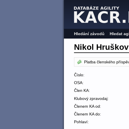
Hledání závodů
Hledat ag
Nikol Hruško
Platba členského příspě
Číslo:
OSA:
Člen KA:
Klubový zpravodaj:
Členem KA od:
Členem KA do:
Pohlaví: