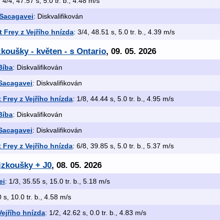
: 4/4, 47.57 s, 5.0 tr. b., 4.48 m/s
 Sacagavei
: Diskvalifikován
 Frey z Vejřího hnízda
: 3/4, 48.51 s, 5.0 tr. b., 4.39 m/s
koušky - květen - s Ontario
, 09. 05. 2026
Bíba
: Diskvalifikován
 Sacagavei
: Diskvalifikován
 Frey z Vejřího hnízda
: 1/8, 44.44 s, 5.0 tr. b., 4.95 m/s
Bíba
: Diskvalifikován
 Sacagavei
: Diskvalifikován
 Frey z Vejřího hnízda
: 6/8, 39.85 s, 5.0 tr. b., 5.37 m/s
jzkoušky + J0
, 08. 05. 2026
ei
: 1/3, 35.55 s, 15.0 tr. b., 5.18 m/s
0 s, 10.0 tr. b., 4.58 m/s
Vejřího hnízda
: 1/2, 42.62 s, 0.0 tr. b., 4.83 m/s