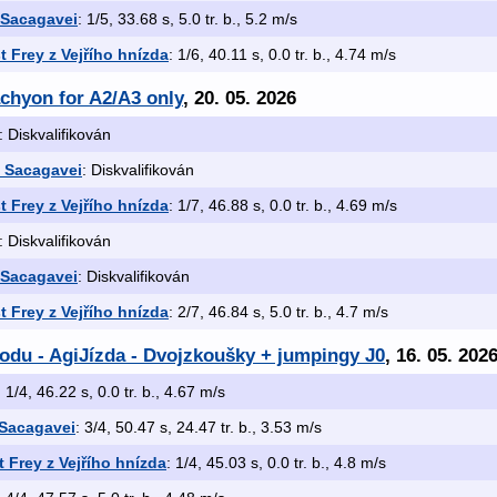
 Sacagavei
: 1/5, 33.68 s, 5.0 tr. b., 5.2 m/s
 Frey z Vejřího hnízda
: 1/6, 40.11 s, 0.0 tr. b., 4.74 m/s
achyon for A2/A3 only
, 20. 05. 2026
: Diskvalifikován
d Sacagavei
: Diskvalifikován
 Frey z Vejřího hnízda
: 1/7, 46.88 s, 0.0 tr. b., 4.69 m/s
: Diskvalifikován
 Sacagavei
: Diskvalifikován
 Frey z Vejřího hnízda
: 2/7, 46.84 s, 5.0 tr. b., 4.7 m/s
odu - AgiJízda - Dvojzkoušky + jumpingy J0
, 16. 05. 202
: 1/4, 46.22 s, 0.0 tr. b., 4.67 m/s
 Sacagavei
: 3/4, 50.47 s, 24.47 tr. b., 3.53 m/s
 Frey z Vejřího hnízda
: 1/4, 45.03 s, 0.0 tr. b., 4.8 m/s