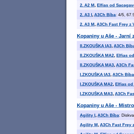
2. A2 M
,
Elfias od Sacagav
2. A3 I
,
A3Ch Bíba
: 4/5, 67.
2. A3 M
,
A3Ch Fast Frey z 
Kopaniny u Aše - Jarní
II.ZKOUŠKA IA3
,
A3Ch Bíb
II.ZKOUŠKA MA2
,
Elfias o
II.ZKOUŠKA MA3
,
A3Ch Fas
I.ZKOUŠKA IA3
,
A3Ch Bíba
I.ZKOUŠKA MA2
,
Elfias o
I.ZKOUŠKA MA3
,
A3Ch Fast
Kopaniny u Aše - Mistro
Agility I
,
A3Ch Bíba
: Diskva
Agility M
,
A3Ch Fast Frey z