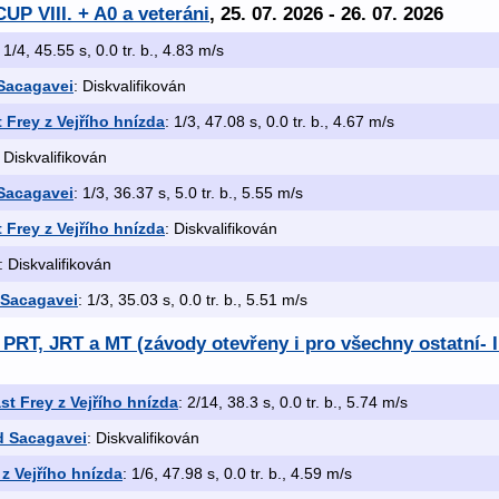
UP VIII. + A0 a veteráni
, 25. 07. 2026 - 26. 07. 2026
: 1/4, 45.55 s, 0.0 tr. b., 4.83 m/s
 Sacagavei
: Diskvalifikován
 Frey z Vejřího hnízda
: 1/3, 47.08 s, 0.0 tr. b., 4.67 m/s
: Diskvalifikován
 Sacagavei
: 1/3, 36.37 s, 5.0 tr. b., 5.55 m/s
 Frey z Vejřího hnízda
: Diskvalifikován
: Diskvalifikován
 Sacagavei
: 1/3, 35.03 s, 0.0 tr. b., 5.51 m/s
PRT, JRT a MT (závody otevřeny i pro všechny ostatní- I
t Frey z Vejřího hnízda
: 2/14, 38.3 s, 0.0 tr. b., 5.74 m/s
od Sacagavei
: Diskvalifikován
z Vejřího hnízda
: 1/6, 47.98 s, 0.0 tr. b., 4.59 m/s