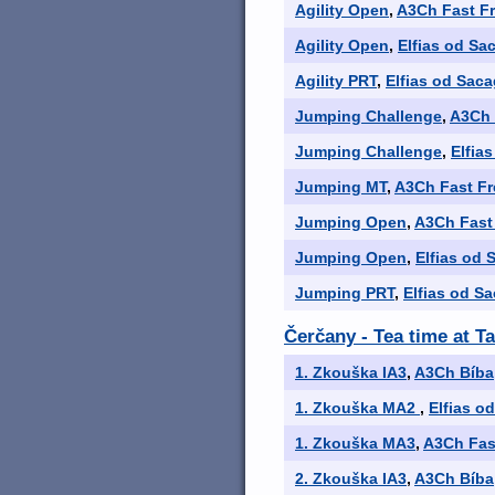
Agility Open
,
A3Ch Fast Fr
Agility Open
,
Elfias od Sa
Agility PRT
,
Elfias od Saca
Jumping Challenge
,
A3Ch 
Jumping Challenge
,
Elfia
Jumping MT
,
A3Ch Fast Fre
Jumping Open
,
A3Ch Fast 
Jumping Open
,
Elfias od 
Jumping PRT
,
Elfias od S
Čerčany - Tea time at T
1. Zkouška IA3
,
A3Ch Bíba
1. Zkouška MA2
,
Elfias o
1. Zkouška MA3
,
A3Ch Fast
2. Zkouška IA3
,
A3Ch Bíba