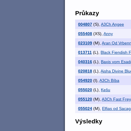
Průkazy
004807
(S)
,
A3Ch Angee
055408
(XS)
,
Anny
023109
(M)
,
Aran Od Vrben
013711
(L)
,
Black Fiendish 
040316
(L)
,
Baxis vom Esad
020818
(L)
,
Aisha Divine Blu
054920
(I)
,
A3Ch Bíba
055020
(L)
,
Kešu
055120
(M)
,
A3Ch Fast Frey 
055024
(M)
,
Elfias od Sacag
Výsledky