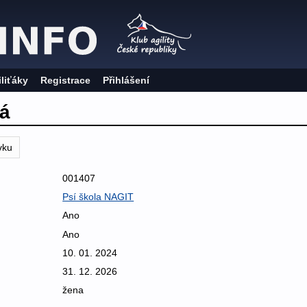
iliťáky
Registrace
Přihlášení
vá
vku
001407
Psí škola NAGIT
Ano
Ano
10. 01. 2024
31. 12. 2026
žena