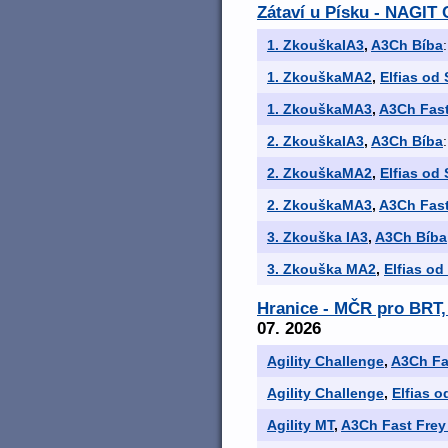
Zátaví u Písku - NAGIT C
1. ZkouškaIA3
,
A3Ch Bíba
1. ZkouškaMA2
,
Elfias od
1. ZkouškaMA3
,
A3Ch Fast
2. ZkouškaIA3
,
A3Ch Bíba
2. ZkouškaMA2
,
Elfias od
2. ZkouškaMA3
,
A3Ch Fast
3. Zkouška IA3
,
A3Ch Bíba
3. Zkouška MA2
,
Elfias od
Hranice - MČR pro BRT, 
07. 2026
Agility Challenge
,
A3Ch Fas
Agility Challenge
,
Elfias 
Agility MT
,
A3Ch Fast Frey 