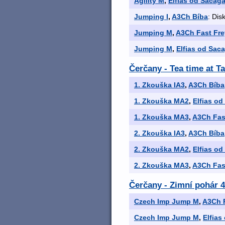
Agility M
,
Elfias od Sacaga
Jumping I
,
A3Ch Bíba
: Dis
Jumping M
,
A3Ch Fast Frey
Jumping M
,
Elfias od Sac
Čerčany - Tea time at T
1. Zkouška IA3
,
A3Ch Bíba
1. Zkouška MA2
,
Elfias od
1. Zkouška MA3
,
A3Ch Fast
2. Zkouška IA3
,
A3Ch Bíba
2. Zkouška MA2
,
Elfias od
2. Zkouška MA3
,
A3Ch Fast
Čerčany - Zimní pohár 4
Czech Imp Jump M
,
A3Ch F
Czech Imp Jump M
,
Elfias