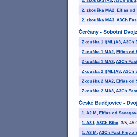
2. zkouška IA3
,
A3Ch Bíba
2. zkouška MA2
,
Elfias od
2. zkouška MA3
,
A3Ch Fast
Čerčany - Sobotní Dvojz
Zkouška 1 I(ML)A3
,
A3Ch 
Zkouška 1 MA2
,
Elfias od
Zkouška 1 MA3
,
A3Ch Fast
Zkouška 2 I(ML)A3
,
A3Ch 
Zkouška 2 MA2
,
Elfias od
Zkouška 2 MA3
,
A3Ch Fast
České Budějovice - Dvo
1. A2 M
,
Elfias od Sacagav
1. A3 I
,
A3Ch Bíba
: 3/5, 45.
1. A3 M
,
A3Ch Fast Frey z 