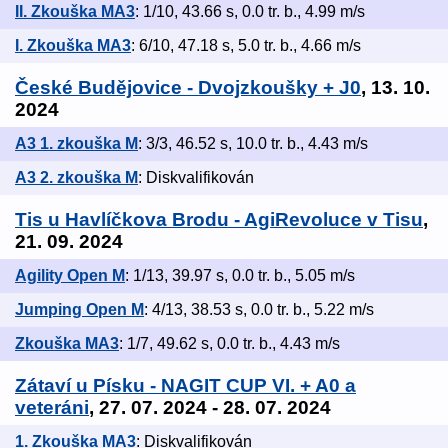
II. Zkouška MA3
: 1/10, 43.66 s, 0.0 tr. b., 4.99 m/s
I. Zkouška MA3
: 6/10, 47.18 s, 5.0 tr. b., 4.66 m/s
České Budějovice - Dvojzkoušky + J0
, 13. 10.
2024
A3 1. zkouška M
: 3/3, 46.52 s, 10.0 tr. b., 4.43 m/s
A3 2. zkouška M
: Diskvalifikován
Tis u Havlíčkova Brodu - AgiRevoluce v Tisu
,
21. 09. 2024
Agility Open M
: 1/13, 39.97 s, 0.0 tr. b., 5.05 m/s
Jumping Open M
: 4/13, 38.53 s, 0.0 tr. b., 5.22 m/s
Zkouška MA3
: 1/7, 49.62 s, 0.0 tr. b., 4.43 m/s
Zátaví u Písku - NAGIT CUP VI. + A0 a
veteráni
, 27. 07. 2024 - 28. 07. 2024
1. Zkouška MA3
: Diskvalifikován