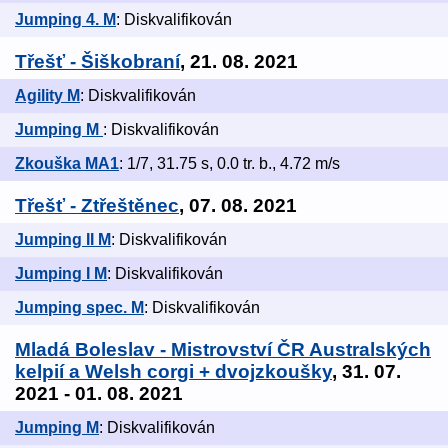
Jumping 4. M
: Diskvalifikován
Třešť - Šiškobraní
, 21. 08. 2021
Agility M
: Diskvalifikován
Jumping M
: Diskvalifikován
Zkouška MA1
: 1/7, 31.75 s, 0.0 tr. b., 4.72 m/s
Třešť - Ztřeštěnec
, 07. 08. 2021
Jumping II M
: Diskvalifikován
Jumping I M
: Diskvalifikován
Jumping spec. M
: Diskvalifikován
Mladá Boleslav - Mistrovství ČR Australských
kelpií a Welsh corgi + dvojzkoušky
, 31. 07.
2021 - 01. 08. 2021
Jumping M
: Diskvalifikován