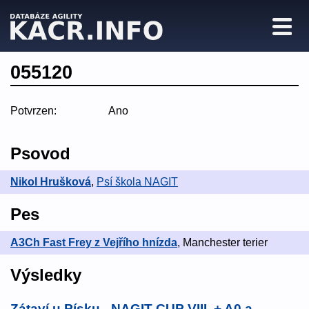
055120
Potvrzen:
Ano
Psovod
Nikol Hrušková
,
Psí škola NAGIT
Pes
A3Ch Fast Frey z Vejřího hnízda
, Manchester terier
Výsledky
Zátaví u Písku - NAGIT CUP VIII. + A0 a