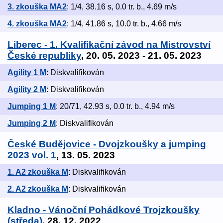
3. zkouška MA2
: 1/4, 38.16 s, 0.0 tr. b., 4.69 m/s
4. zkouška MA2
: 1/4, 41.86 s, 10.0 tr. b., 4.66 m/s
Liberec - 1. Kvalifikační závod na Mistrovství
České republiky
, 20. 05. 2023 - 21. 05. 2023
Agility 1 M
: Diskvalifikován
Agility 2 M
: Diskvalifikován
Jumping 1 M
: 20/71, 42.93 s, 0.0 tr. b., 4.94 m/s
Jumping 2 M
: Diskvalifikován
České Budějovice - Dvojzkoušky a jumping
2023 vol. 1
, 13. 05. 2023
1. A2 zkouška M
: Diskvalifikován
2. A2 zkouška M
: Diskvalifikován
Kladno - Vánoční Pohádkové Trojzkoušky
(středa)
, 28. 12. 2022