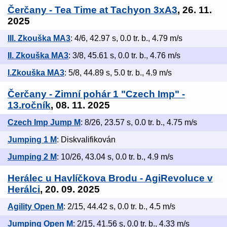
Čerčany - Tea Time at Tachyon 3xA3
, 26. 11.
2025
III. Zkouška MA3
: 4/6, 42.97 s, 0.0 tr. b., 4.79 m/s
II. Zkouška MA3
: 3/8, 45.61 s, 0.0 tr. b., 4.76 m/s
I.Zkouška MA3
: 5/8, 44.89 s, 5.0 tr. b., 4.9 m/s
Čerčany - Zimní pohár 1 "Czech Imp" -
13.ročník
, 08. 11. 2025
Czech Imp Jump M
: 8/26, 23.57 s, 0.0 tr. b., 4.75 m/s
Jumping 1 M
: Diskvalifikován
Jumping 2 M
: 10/26, 43.04 s, 0.0 tr. b., 4.9 m/s
Herálec u Havlíčkova Brodu - AgiRevoluce v
Herálci
, 20. 09. 2025
Agility Open M
: 2/15, 44.42 s, 0.0 tr. b., 4.5 m/s
Jumping Open M
: 2/15, 41.56 s, 0.0 tr. b., 4.33 m/s