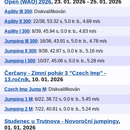
Open (WAO) 2026
, 23. 01. 2026 - 25. 01. 2026
Agility III 300
: Diskvalifikován
Agility II 300
: 22/38, 53.32 s, 5.0 tr. b., 4.69 m/s
Agility I 300
: 8/39, 45.94 s, 0.0 tr. b., 4.83 m/s
Jumping III 300
: 16/36, 43.91 s, 5.0 tr. b., 4.78 m/s
Jumping II 300
: 9/38, 42.87 s, 0.0 tr. b., 5.16 m/s
Jumping I 300
: 10/37, 45.06 s, 0.0 tr. b., 5.28 m/s
Čerčany - Zimní pohár 3 "Czech Imp" -
13.ročník
, 10. 01. 2026
Czech Imp Jump M
: Diskvalifikován
Jumping 1 M
: 6/22, 38.72 s, 0.0 tr. b., 5.45 m/s
Jumping 2 M
: 7/22, 40.81 s, 0.0 tr. b., 5.24 m/s
Studenec u Trutnova - Novoroční jumpingy
,
01. 01. 2026