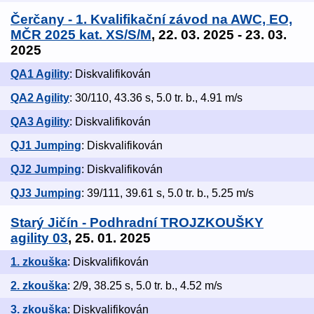
Čerčany - 1. Kvalifikační závod na AWC, EO,
MČR 2025 kat. XS/S/M
, 22. 03. 2025 - 23. 03.
2025
QA1 Agility
: Diskvalifikován
QA2 Agility
: 30/110, 43.36 s, 5.0 tr. b., 4.91 m/s
QA3 Agility
: Diskvalifikován
QJ1 Jumping
: Diskvalifikován
QJ2 Jumping
: Diskvalifikován
QJ3 Jumping
: 39/111, 39.61 s, 5.0 tr. b., 5.25 m/s
Starý Jičín - Podhradní TROJZKOUŠKY
agility 03
, 25. 01. 2025
1. zkouška
: Diskvalifikován
2. zkouška
: 2/9, 38.25 s, 5.0 tr. b., 4.52 m/s
3. zkouška
: Diskvalifikován