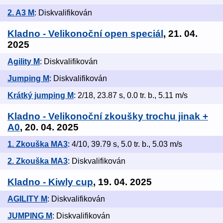
2. A3 M
: Diskvalifikován
Kladno - Velikonoční open speciál
, 21. 04.
2025
Agility M
: Diskvalifikován
Jumping M
: Diskvalifikován
Krátký jumping M
: 2/18, 23.87 s, 0.0 tr. b., 5.11 m/s
Kladno - Velikonoční zkoušky trochu jinak +
A0
, 20. 04. 2025
1. Zkouška MA3
: 4/10, 39.79 s, 5.0 tr. b., 5.03 m/s
2. Zkouška MA3
: Diskvalifikován
Kladno - Kiwly cup
, 19. 04. 2025
AGILITY M
: Diskvalifikován
JUMPING M
: Diskvalifikován