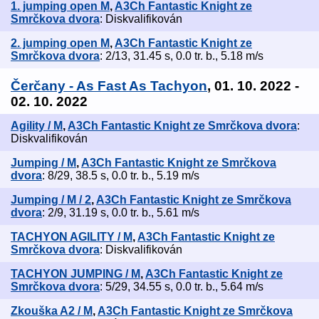
1. jumping open M
,
A3Ch Fantastic Knight ze
Smrčkova dvora
: Diskvalifikován
2. jumping open M
,
A3Ch Fantastic Knight ze
Smrčkova dvora
: 2/13, 31.45 s, 0.0 tr. b., 5.18 m/s
Čerčany - As Fast As Tachyon
, 01. 10. 2022 -
02. 10. 2022
Agility / M
,
A3Ch Fantastic Knight ze Smrčkova dvora
:
Diskvalifikován
Jumping / M
,
A3Ch Fantastic Knight ze Smrčkova
dvora
: 8/29, 38.5 s, 0.0 tr. b., 5.19 m/s
Jumping / M / 2
,
A3Ch Fantastic Knight ze Smrčkova
dvora
: 2/9, 31.19 s, 0.0 tr. b., 5.61 m/s
TACHYON AGILITY / M
,
A3Ch Fantastic Knight ze
Smrčkova dvora
: Diskvalifikován
TACHYON JUMPING / M
,
A3Ch Fantastic Knight ze
Smrčkova dvora
: 5/29, 34.55 s, 0.0 tr. b., 5.64 m/s
Zkouška A2 / M
,
A3Ch Fantastic Knight ze Smrčkova