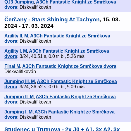
QJ3 Jumping
,
A3Ch Fantastic Knight ze Smrčkova
dvora
: Diskvalifikován
Čerčany - Stars Shining At Tachyon
, 15. 03.
2024 - 17. 03. 2024
Agility II. M
,
A3Ch Fantastic Knight ze Smrčkova
dvora
: Diskvalifikován
Agility I. M
,
A3Ch Fantastic Knight ze Smrčkova
dvora
: 3/24, 40.51 s, 0.0 tr. b., 5.26 m/s
Final M
,
A3Ch Fantastic Knight ze Smrčkova dvora
:
Diskvalifikován
Jumping III. M
,
A3Ch Fantastic Knight ze Smrčkova
dvora
: 3/24, 36.52 s, 0.0 tr. b., 5.09 m/s
Jumping II. M
,
A3Ch Fantastic Knight ze Smrčkova
dvora
: Diskvalifikován
Jumping I. M
,
A3Ch Fantastic Knight ze Smrčkova
dvora
: Diskvalifikován
Studenec u Trutnova - 2x J0 + A1, 3x A2, 3x