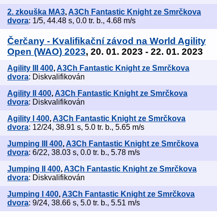
2. zkouška MA3
,
A3Ch Fantastic Knight ze Smrčkova
dvora
: 1/5, 44.48 s, 0.0 tr. b., 4.68 m/s
Čerčany - Kvalifikační závod na World Agility
Open (WAO) 2023
, 20. 01. 2023 - 22. 01. 2023
Agility III 400
,
A3Ch Fantastic Knight ze Smrčkova
dvora
: Diskvalifikován
Agility II 400
,
A3Ch Fantastic Knight ze Smrčkova
dvora
: Diskvalifikován
Agility I 400
,
A3Ch Fantastic Knight ze Smrčkova
dvora
: 12/24, 38.91 s, 5.0 tr. b., 5.65 m/s
Jumping III 400
,
A3Ch Fantastic Knight ze Smrčkova
dvora
: 6/22, 38.03 s, 0.0 tr. b., 5.78 m/s
Jumping II 400
,
A3Ch Fantastic Knight ze Smrčkova
dvora
: Diskvalifikován
Jumping I 400
,
A3Ch Fantastic Knight ze Smrčkova
dvora
: 9/24, 38.66 s, 5.0 tr. b., 5.51 m/s