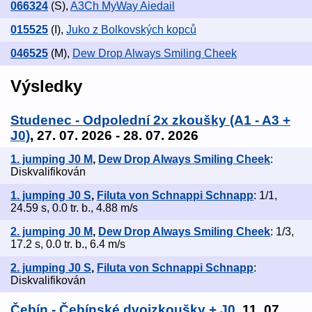
066324
(S)
,
A3Ch MyWay Aiedail
015525
(I)
,
Juko z Bolkovských kopců
046525
(M)
,
Dew Drop Always Smiling Cheek
Výsledky
Studenec - Odpolední 2x zkoušky (A1 - A3 +
J0)
, 27. 07. 2026 - 28. 07. 2026
1. jumping J0 M
,
Dew Drop Always Smiling Cheek
:
Diskvalifikován
1. jumping J0 S
,
Filuta von Schnappi Schnapp
: 1/1,
24.59 s, 0.0 tr. b., 4.88 m/s
2. jumping J0 M
,
Dew Drop Always Smiling Cheek
: 1/3,
17.2 s, 0.0 tr. b., 6.4 m/s
2. jumping J0 S
,
Filuta von Schnappi Schnapp
:
Diskvalifikován
Čebín - Čebínské dvojzkoušky + J0
, 11. 07.