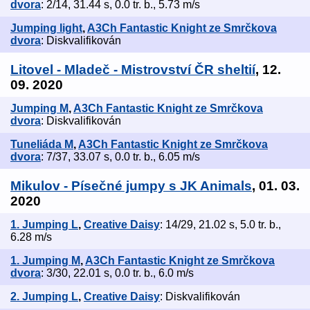
dvora
: 2/14, 31.44 s, 0.0 tr. b., 5.73 m/s
Jumping light
,
A3Ch Fantastic Knight ze Smrčkova
dvora
: Diskvalifikován
Litovel - Mladeč - Mistrovství ČR sheltií
, 12.
09. 2020
Jumping M
,
A3Ch Fantastic Knight ze Smrčkova
dvora
: Diskvalifikován
Tuneliáda M
,
A3Ch Fantastic Knight ze Smrčkova
dvora
: 7/37, 33.07 s, 0.0 tr. b., 6.05 m/s
Mikulov - Písečné jumpy s JK Animals
, 01. 03.
2020
1. Jumping L
,
Creative Daisy
: 14/29, 21.02 s, 5.0 tr. b.,
6.28 m/s
1. Jumping M
,
A3Ch Fantastic Knight ze Smrčkova
dvora
: 3/30, 22.01 s, 0.0 tr. b., 6.0 m/s
2. Jumping L
,
Creative Daisy
: Diskvalifikován