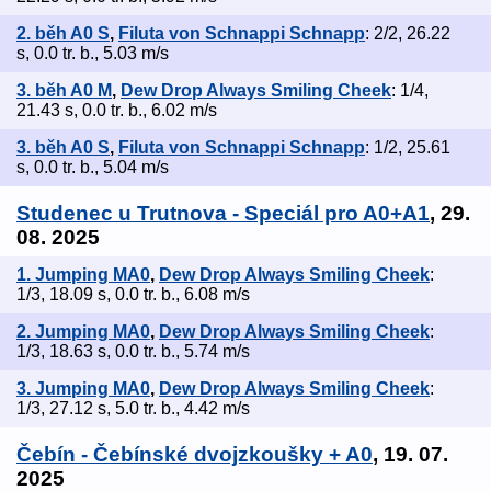
2. běh A0 S
,
Filuta von Schnappi Schnapp
: 2/2, 26.22
s, 0.0 tr. b., 5.03 m/s
3. běh A0 M
,
Dew Drop Always Smiling Cheek
: 1/4,
21.43 s, 0.0 tr. b., 6.02 m/s
3. běh A0 S
,
Filuta von Schnappi Schnapp
: 1/2, 25.61
s, 0.0 tr. b., 5.04 m/s
Studenec u Trutnova - Speciál pro A0+A1
, 29.
08. 2025
1. Jumping MA0
,
Dew Drop Always Smiling Cheek
:
1/3, 18.09 s, 0.0 tr. b., 6.08 m/s
2. Jumping MA0
,
Dew Drop Always Smiling Cheek
:
1/3, 18.63 s, 0.0 tr. b., 5.74 m/s
3. Jumping MA0
,
Dew Drop Always Smiling Cheek
:
1/3, 27.12 s, 5.0 tr. b., 4.42 m/s
Čebín - Čebínské dvojzkoušky + A0
, 19. 07.
2025