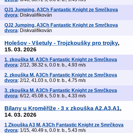
QJ1 Jumping
,
A3Ch Fantastic Knight ze Smrčkova
dvora
: Diskvalifikován
QJ2 Jumping
,
A3Ch Fantastic Knight ze Smrčkova
dvora
: Diskvalifikován
Holešov - Všetuly - Trojzkoušky pro trojky
,
15. 03. 2026
1. zkouška M
,
A3Ch Fantastic Knight ze Smrčkova
dvora
: 2/12, 38.32 s, 0.0 tr. b., 4.93 m/s
2. zkouška M
,
A3Ch Fantastic Knight ze Smrčkova
dvora
: 2/12, 41.03 s, 0.0 tr. b., 4.75 m/s
3. zkouška M
,
A3Ch Fantastic Knight ze Smrčkova
dvora
: 6/12, 45.08 s, 5.0 tr. b., 4.33 m/s
Bílany u Kroměříže - 3 x zkouška A2,A3,A1
,
14. 03. 2026
1 Zkouška A3 M
,
A3Ch Fantastic Knight ze Smrčkova
dvora
: 1/15, 40.49 s, 0.0 tr. b., 5.43 m/s