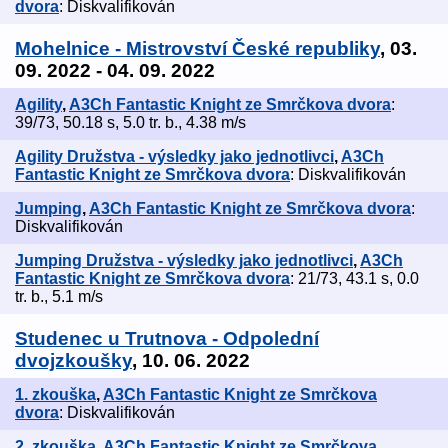
dvora
: Diskvalifikován
Mohelnice - Mistrovství České republiky
, 03.
09. 2022 - 04. 09. 2022
Agility
,
A3Ch Fantastic Knight ze Smrčkova dvora
:
39/73, 50.18 s, 5.0 tr. b., 4.38 m/s
Agility Družstva - výsledky jako jednotlivci
,
A3Ch
Fantastic Knight ze Smrčkova dvora
: Diskvalifikován
Jumping
,
A3Ch Fantastic Knight ze Smrčkova dvora
:
Diskvalifikován
Jumping Družstva - výsledky jako jednotlivci
,
A3Ch
Fantastic Knight ze Smrčkova dvora
: 21/73, 43.1 s, 0.0
tr. b., 5.1 m/s
Studenec u Trutnova - Odpolední
dvojzkoušky
, 10. 06. 2022
1. zkouška
,
A3Ch Fantastic Knight ze Smrčkova
dvora
: Diskvalifikován
2. zkouška
,
A3Ch Fantastic Knight ze Smrčkova