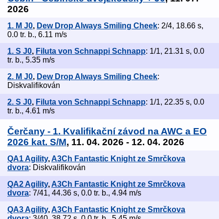
2026
1. M J0
,
Dew Drop Always Smiling Cheek
: 2/4, 18.66 s,
0.0 tr. b., 6.11 m/s
1. S J0
,
Filuta von Schnappi Schnapp
: 1/1, 21.31 s, 0.0
tr. b., 5.35 m/s
2. M J0
,
Dew Drop Always Smiling Cheek
:
Diskvalifikován
2. S J0
,
Filuta von Schnappi Schnapp
: 1/1, 22.35 s, 0.0
tr. b., 4.61 m/s
Čerčany - 1. Kvalifikační závod na AWC a EO
2026 kat. S/M
, 11. 04. 2026 - 12. 04. 2026
QA1 Agility
,
A3Ch Fantastic Knight ze Smrčkova
dvora
: Diskvalifikován
QA2 Agility
,
A3Ch Fantastic Knight ze Smrčkova
dvora
: 7/41, 44.36 s, 0.0 tr. b., 4.94 m/s
QA3 Agility
,
A3Ch Fantastic Knight ze Smrčkova
dvora
: 3/40, 38.72 s, 0.0 tr. b., 5.45 m/s