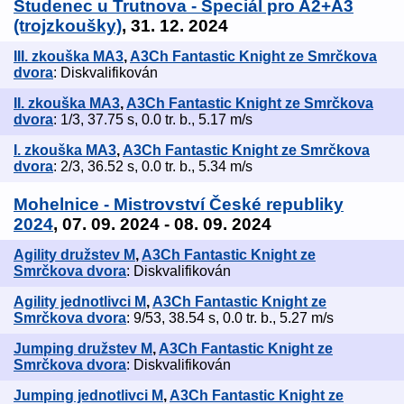
Studenec u Trutnova - Speciál pro A2+A3
(trojzkoušky)
, 31. 12. 2024
III. zkouška MA3
,
A3Ch Fantastic Knight ze Smrčkova
dvora
: Diskvalifikován
II. zkouška MA3
,
A3Ch Fantastic Knight ze Smrčkova
dvora
: 1/3, 37.75 s, 0.0 tr. b., 5.17 m/s
I. zkouška MA3
,
A3Ch Fantastic Knight ze Smrčkova
dvora
: 2/3, 36.52 s, 0.0 tr. b., 5.34 m/s
Mohelnice - Mistrovství České republiky
2024
, 07. 09. 2024 - 08. 09. 2024
Agility družstev M
,
A3Ch Fantastic Knight ze
Smrčkova dvora
: Diskvalifikován
Agility jednotlivci M
,
A3Ch Fantastic Knight ze
Smrčkova dvora
: 9/53, 38.54 s, 0.0 tr. b., 5.27 m/s
Jumping družstev M
,
A3Ch Fantastic Knight ze
Smrčkova dvora
: Diskvalifikován
Jumping jednotlivci M
,
A3Ch Fantastic Knight ze