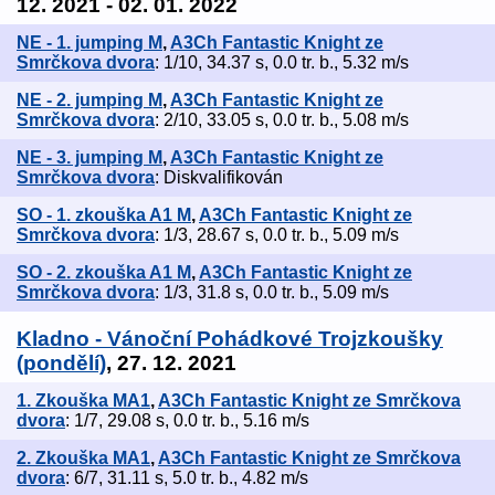
12. 2021 - 02. 01. 2022
NE - 1. jumping M
,
A3Ch Fantastic Knight ze
Smrčkova dvora
: 1/10, 34.37 s, 0.0 tr. b., 5.32 m/s
NE - 2. jumping M
,
A3Ch Fantastic Knight ze
Smrčkova dvora
: 2/10, 33.05 s, 0.0 tr. b., 5.08 m/s
NE - 3. jumping M
,
A3Ch Fantastic Knight ze
Smrčkova dvora
: Diskvalifikován
SO - 1. zkouška A1 M
,
A3Ch Fantastic Knight ze
Smrčkova dvora
: 1/3, 28.67 s, 0.0 tr. b., 5.09 m/s
SO - 2. zkouška A1 M
,
A3Ch Fantastic Knight ze
Smrčkova dvora
: 1/3, 31.8 s, 0.0 tr. b., 5.09 m/s
Kladno - Vánoční Pohádkové Trojzkoušky
(pondělí)
, 27. 12. 2021
1. Zkouška MA1
,
A3Ch Fantastic Knight ze Smrčkova
dvora
: 1/7, 29.08 s, 0.0 tr. b., 5.16 m/s
2. Zkouška MA1
,
A3Ch Fantastic Knight ze Smrčkova
dvora
: 6/7, 31.11 s, 5.0 tr. b., 4.82 m/s