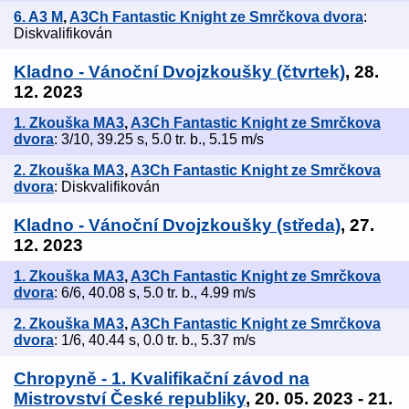
6. A3 M
,
A3Ch Fantastic Knight ze Smrčkova dvora
:
Diskvalifikován
Kladno - Vánoční Dvojzkoušky (čtvrtek)
, 28.
12. 2023
1. Zkouška MA3
,
A3Ch Fantastic Knight ze Smrčkova
dvora
: 3/10, 39.25 s, 5.0 tr. b., 5.15 m/s
2. Zkouška MA3
,
A3Ch Fantastic Knight ze Smrčkova
dvora
: Diskvalifikován
Kladno - Vánoční Dvojzkoušky (středa)
, 27.
12. 2023
1. Zkouška MA3
,
A3Ch Fantastic Knight ze Smrčkova
dvora
: 6/6, 40.08 s, 5.0 tr. b., 4.99 m/s
2. Zkouška MA3
,
A3Ch Fantastic Knight ze Smrčkova
dvora
: 1/6, 40.44 s, 0.0 tr. b., 5.37 m/s
Chropyně - 1. Kvalifikační závod na
Mistrovství České republiky
, 20. 05. 2023 - 21.