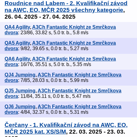
Roudnice nad Labem - 2. Kvalifikační závod
na AWC, EO, MČR 2025 všechny kategorie
,
26. 04. 2025 - 27. 04. 2025
QA4 Agility
,
A3Ch Fantastic Knight ze Smrčkova
dvora
: 23/86, 33.82 s, 5.0 tr. b., 5.8 m/s
QA5 Agility
,
A3Ch Fantastic Knight ze Smrčkova
dvora
: 9/82, 39.65 s, 0.0 tr. b., 5.27 m/s
QA6 Agility
,
A3Ch Fantastic Knight ze Smrčkova
dvora
: 16/76, 35.51 s, 5.0 tr. b., 5.35 m/s
QJ4 Jumping
,
A3Ch Fantastic Knight ze Smrčkova
dvora
: 7/85, 28.03 s, 0.0 tr. b., 5.99 m/s
QJ5 Jumping
,
A3Ch Fantastic Knight ze Smrčkova
dvora
: 11/84, 35.11 s, 0.0 tr. b., 5.47 m/s
QJ6 Jumping
,
A3Ch Fantastic Knight ze Smrčkova
dvora
: 4/84, 32.37 s, 0.0 tr. b., 5.31 m/s
Čerčany - 1. Kvalifikační závod na AWC, EO,
MČR 2025 kat. XS/S/M
, 22. 03. 2025 - 23. 03.