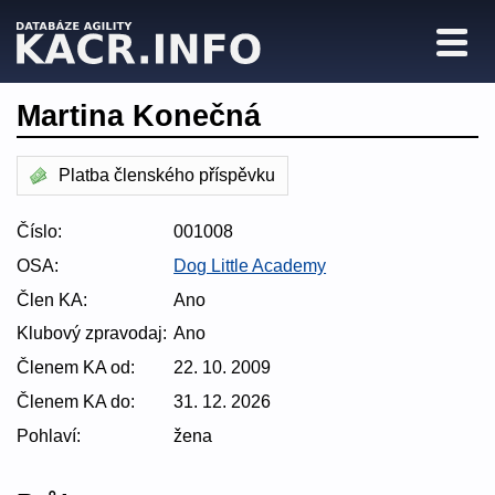
Martina Konečná
Platba členského příspěvku
Číslo:
001008
OSA:
Dog Little Academy
Člen KA:
Ano
Klubový zpravodaj:
Ano
Členem KA od:
22. 10. 2009
Členem KA do:
31. 12. 2026
Pohlaví:
žena