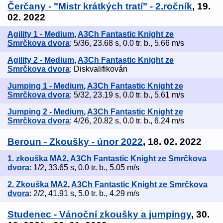
Čerčany - "Mistr krátkých tratí" - 2.ročník
, 19.
02. 2022
Agility 1 - Medium
,
A3Ch Fantastic Knight ze
Smrčkova dvora
: 5/36, 23.68 s, 0.0 tr. b., 5.66 m/s
Agility 2 - Medium
,
A3Ch Fantastic Knight ze
Smrčkova dvora
: Diskvalifikován
Jumping 1 - Medium
,
A3Ch Fantastic Knight ze
Smrčkova dvora
: 5/32, 23.19 s, 0.0 tr. b., 5.61 m/s
Jumping 2 - Medium
,
A3Ch Fantastic Knight ze
Smrčkova dvora
: 4/26, 20.82 s, 0.0 tr. b., 6.24 m/s
Beroun - Zkoušky - únor 2022
, 18. 02. 2022
1. zkouška MA2
,
A3Ch Fantastic Knight ze Smrčkova
dvora
: 1/2, 33.65 s, 0.0 tr. b., 5.05 m/s
2. Zkouška MA2
,
A3Ch Fantastic Knight ze Smrčkova
dvora
: 2/2, 41.91 s, 5.0 tr. b., 4.29 m/s
Studenec - Vánoční zkoušky a jumpingy
, 30.