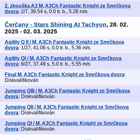
2. zkouška A3 M
,
A3Ch Fantastic Knight ze Smrčkova
dvora
: 2/7, 39.54 s, 0.0 tr. b., 5.26 m/s
Čerčany - Stars Shining At Tachyon
, 28. 02.
2025 - 02. 03. 2025
Agility Q II / M
,
A3Ch Fantastic Knight ze Smrčkova
dvora
: 1/27, 41.06 s, 0.0 tr. b., 5.36 m/s
Agility QI / M
,
A3Ch Fantastic Knight ze Smrčkova
dvora
: 8/27, 37.49 s, 5.0 tr. b., 5.55 m/s
Final M
,
A3Ch Fantastic Knight ze Smrčkova dvora
:
Diskvalifikován
Jumping QIII / M
,
A3Ch Fantastic Knight ze Smrčkova
dvora
: Diskvalifikován
Jumping QII / M
,
A3Ch Fantastic Knight ze Smrčkova
dvora
: Diskvalifikován
Jumping QI / M
,
A3Ch Fantastic Knight ze Smrčkova
dvora
: Diskvalifikován