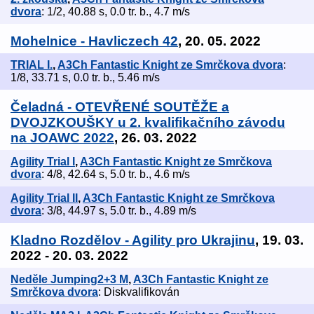
dvora
: 1/2, 40.88 s, 0.0 tr. b., 4.7 m/s
Mohelnice - Havliczech 42
, 20. 05. 2022
TRIAL I.
,
A3Ch Fantastic Knight ze Smrčkova dvora
:
1/8, 33.71 s, 0.0 tr. b., 5.46 m/s
Čeladná - OTEVŘENÉ SOUTĚŽE a
DVOJZKOUŠKY u 2. kvalifikačního závodu
na JOAWC 2022
, 26. 03. 2022
Agility Trial I
,
A3Ch Fantastic Knight ze Smrčkova
dvora
: 4/8, 42.64 s, 5.0 tr. b., 4.6 m/s
Agility Trial II
,
A3Ch Fantastic Knight ze Smrčkova
dvora
: 3/8, 44.97 s, 5.0 tr. b., 4.89 m/s
Kladno Rozdělov - Agility pro Ukrajinu
, 19. 03.
2022 - 20. 03. 2022
Neděle Jumping2+3 M
,
A3Ch Fantastic Knight ze
Smrčkova dvora
: Diskvalifikován