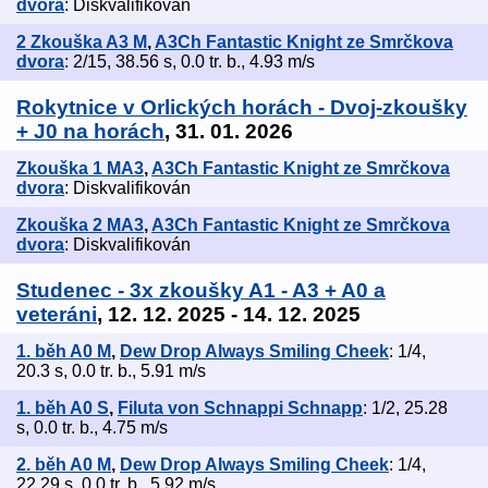
dvora
: Diskvalifikován
2 Zkouška A3 M
,
A3Ch Fantastic Knight ze Smrčkova
dvora
: 2/15, 38.56 s, 0.0 tr. b., 4.93 m/s
Rokytnice v Orlických horách - Dvoj-zkoušky
+ J0 na horách
, 31. 01. 2026
Zkouška 1 MA3
,
A3Ch Fantastic Knight ze Smrčkova
dvora
: Diskvalifikován
Zkouška 2 MA3
,
A3Ch Fantastic Knight ze Smrčkova
dvora
: Diskvalifikován
Studenec - 3x zkoušky A1 - A3 + A0 a
veteráni
, 12. 12. 2025 - 14. 12. 2025
1. běh A0 M
,
Dew Drop Always Smiling Cheek
: 1/4,
20.3 s, 0.0 tr. b., 5.91 m/s
1. běh A0 S
,
Filuta von Schnappi Schnapp
: 1/2, 25.28
s, 0.0 tr. b., 4.75 m/s
2. běh A0 M
,
Dew Drop Always Smiling Cheek
: 1/4,
22.29 s, 0.0 tr. b., 5.92 m/s