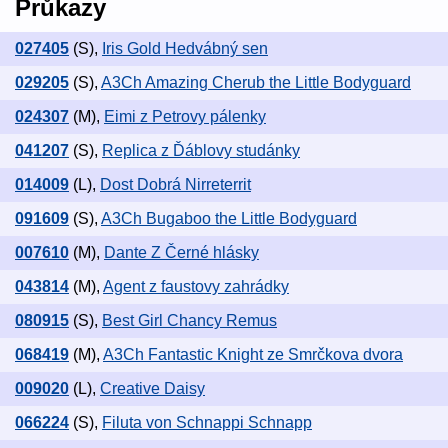
Průkazy
027405
(S)
,
Iris Gold Hedvábný sen
029205
(S)
,
A3Ch Amazing Cherub the Little Bodyguard
024307
(M)
,
Eimi z Petrovy pálenky
041207
(S)
,
Replica z Ďáblovy studánky
014009
(L)
,
Dost Dobrá Nirreterrit
091609
(S)
,
A3Ch Bugaboo the Little Bodyguard
007610
(M)
,
Dante Z Černé hlásky
043814
(M)
,
Agent z faustovy zahrádky
080915
(S)
,
Best Girl Chancy Remus
068419
(M)
,
A3Ch Fantastic Knight ze Smrčkova dvora
009020
(L)
,
Creative Daisy
066224
(S)
,
Filuta von Schnappi Schnapp