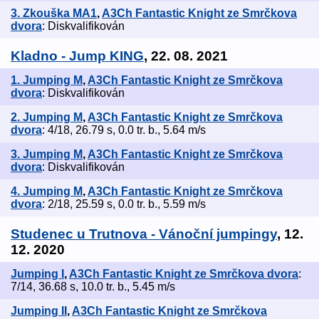
3. Zkouška MA1
,
A3Ch Fantastic Knight ze Smrčkova
dvora
: Diskvalifikován
Kladno - Jump KING
, 22. 08. 2021
1. Jumping M
,
A3Ch Fantastic Knight ze Smrčkova
dvora
: Diskvalifikován
2. Jumping M
,
A3Ch Fantastic Knight ze Smrčkova
dvora
: 4/18, 26.79 s, 0.0 tr. b., 5.64 m/s
3. Jumping M
,
A3Ch Fantastic Knight ze Smrčkova
dvora
: Diskvalifikován
4. Jumping M
,
A3Ch Fantastic Knight ze Smrčkova
dvora
: 2/18, 25.59 s, 0.0 tr. b., 5.59 m/s
Studenec u Trutnova - Vánoční jumpingy
, 12.
12. 2020
Jumping I
,
A3Ch Fantastic Knight ze Smrčkova dvora
:
7/14, 36.68 s, 10.0 tr. b., 5.45 m/s
Jumping II
,
A3Ch Fantastic Knight ze Smrčkova