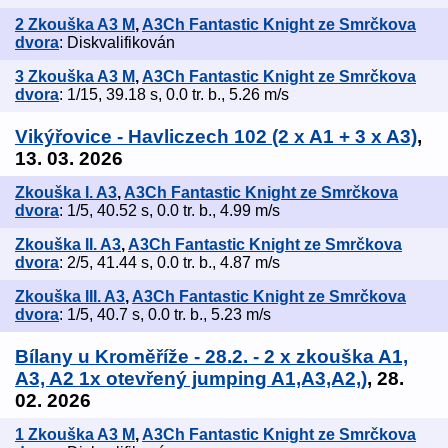
2 Zkouška A3 M
,
A3Ch Fantastic Knight ze Smrčkova
dvora
: Diskvalifikován
3 Zkouška A3 M
,
A3Ch Fantastic Knight ze Smrčkova
dvora
: 1/15, 39.18 s, 0.0 tr. b., 5.26 m/s
Vikýřovice - Havliczech 102 (2 x A1 + 3 x A3)
,
13. 03. 2026
Zkouška I. A3
,
A3Ch Fantastic Knight ze Smrčkova
dvora
: 1/5, 40.52 s, 0.0 tr. b., 4.99 m/s
Zkouška II. A3
,
A3Ch Fantastic Knight ze Smrčkova
dvora
: 2/5, 41.44 s, 0.0 tr. b., 4.87 m/s
Zkouška III. A3
,
A3Ch Fantastic Knight ze Smrčkova
dvora
: 1/5, 40.7 s, 0.0 tr. b., 5.23 m/s
Bílany u Kroměříže - 28.2. - 2 x zkouška A1,
A3, A2 1x otevřený jumping A1,A3,A2,)
, 28.
02. 2026
1 Zkouška A3 M
,
A3Ch Fantastic Knight ze Smrčkova