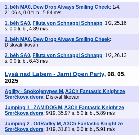
1. běh MA0
,
Dew Drop Always Smiling Cheek
: 1/4,
21.06 s, 0.0 tr. b., 5.84 m/s
1. běh SA0
,
Filuta von Schnappi Schnapp
: 1/2, 25.16
s, 0.0 tr. b., 4.89 m/s
2. běh MA0
,
Dew Drop Always Smiling Cheek
:
Diskvalifikován
2. běh SA0
,
Filuta von Schnappi Schnapp
: 1/2, 26.13
s, 0.0 tr. b., 6.43 m/s
Lysá nad Labem - Jarní Open Party
, 08. 05.
2025
Agility - Spokojenypes M
,
A3Ch Fantastic Knight ze
Smrčkova dvora
: Diskvalifikován
Jumping 1 - ZAMIDOG M
,
A3Ch Fantastic Knight ze
Smrčkova dvora
: 9/19, 35.97 s, 5.0 tr. b., 5.89 m/s
Jumping 2 - OdRadky M
,
A3Ch Fantastic Knight ze
Smrčkova dvora
: 1/19, 31.81 s, 0.0 tr. b., 5.91 m/s