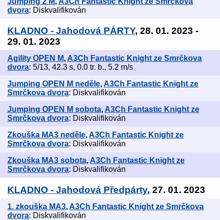
Jumping 2 M
,
A3Ch Fantastic Knight ze Smrčkova
dvora
: Diskvalifikován
KLADNO - Jahodová PÁRTY
, 28. 01. 2023 -
29. 01. 2023
Agility OPEN M
,
A3Ch Fantastic Knight ze Smrčkova
dvora
: 5/13, 42.3 s, 0.0 tr. b., 5.2 m/s
Jumping OPEN M neděle
,
A3Ch Fantastic Knight ze
Smrčkova dvora
: Diskvalifikován
Jumping OPEN M sobota
,
A3Ch Fantastic Knight ze
Smrčkova dvora
: Diskvalifikován
Zkouška MA3 neděle
,
A3Ch Fantastic Knight ze
Smrčkova dvora
: Diskvalifikován
Zkouška MA3 sobota
,
A3Ch Fantastic Knight ze
Smrčkova dvora
: Diskvalifikován
KLADNO - Jahodová Předpárty
, 27. 01. 2023
1. zkouška MA3
,
A3Ch Fantastic Knight ze Smrčkova
dvora
: Diskvalifikován