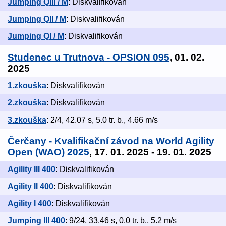
Jumping QIII / M
: Diskvalifikován
Jumping QII / M
: Diskvalifikován
Jumping QI / M
: Diskvalifikován
Studenec u Trutnova - OPSION 095
, 01. 02.
2025
1.zkouška
: Diskvalifikován
2.zkouška
: Diskvalifikován
3.zkouška
: 2/4, 42.07 s, 5.0 tr. b., 4.66 m/s
Čerčany - Kvalifikační závod na World Agility
Open (WAO) 2025
, 17. 01. 2025 - 19. 01. 2025
Agility III 400
: Diskvalifikován
Agility II 400
: Diskvalifikován
Agility I 400
: Diskvalifikován
Jumping III 400
: 9/24, 33.46 s, 0.0 tr. b., 5.2 m/s