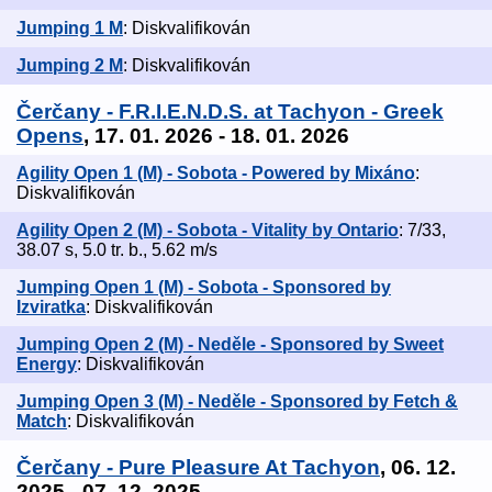
Jumping 1 M
: Diskvalifikován
Jumping 2 M
: Diskvalifikován
Čerčany - F.R.I.E.N.D.S. at Tachyon - Greek
Opens
, 17. 01. 2026 - 18. 01. 2026
Agility Open 1 (M) - Sobota - Powered by Mixáno
:
Diskvalifikován
Agility Open 2 (M) - Sobota - Vitality by Ontario
: 7/33,
38.07 s, 5.0 tr. b., 5.62 m/s
Jumping Open 1 (M) - Sobota - Sponsored by
Izviratka
: Diskvalifikován
Jumping Open 2 (M) - Neděle - Sponsored by Sweet
Energy
: Diskvalifikován
Jumping Open 3 (M) - Neděle - Sponsored by Fetch &
Match
: Diskvalifikován
Čerčany - Pure Pleasure At Tachyon
, 06. 12.
2025 - 07. 12. 2025