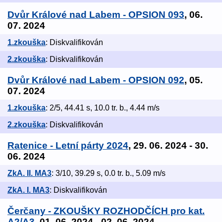
Dvůr Králové nad Labem - OPSION 093
, 06.
07. 2024
1.zkouška
: Diskvalifikován
2.zkouška
: Diskvalifikován
Dvůr Králové nad Labem - OPSION 092
, 05.
07. 2024
1.zkouška
: 2/5, 44.41 s, 10.0 tr. b., 4.44 m/s
2.zkouška
: Diskvalifikován
Ratenice - Letní párty 2024
, 29. 06. 2024 - 30.
06. 2024
ZkA. II. MA3
: 3/10, 39.29 s, 0.0 tr. b., 5.09 m/s
ZkA. I. MA3
: Diskvalifikován
Čerčany - ZKOUŠKY ROZHODČÍCH pro kat.
A2/A3
, 01. 06. 2024 - 02. 06. 2024