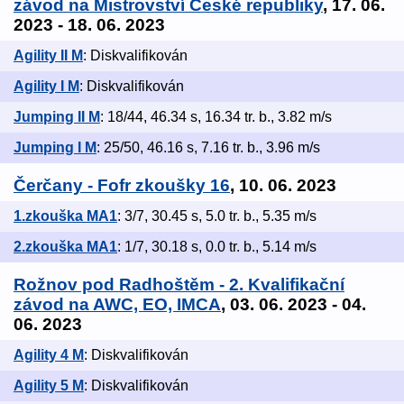
závod na Mistrovství České republiky
, 17. 06.
2023 - 18. 06. 2023
Agility II M
: Diskvalifikován
Agility I M
: Diskvalifikován
Jumping II M
: 18/44, 46.34 s, 16.34 tr. b., 3.82 m/s
Jumping I M
: 25/50, 46.16 s, 7.16 tr. b., 3.96 m/s
Čerčany - Fofr zkoušky 16
, 10. 06. 2023
1.zkouška MA1
: 3/7, 30.45 s, 5.0 tr. b., 5.35 m/s
2.zkouška MA1
: 1/7, 30.18 s, 0.0 tr. b., 5.14 m/s
Rožnov pod Radhoštěm - 2. Kvalifikační
závod na AWC, EO, IMCA
, 03. 06. 2023 - 04.
06. 2023
Agility 4 M
: Diskvalifikován
Agility 5 M
: Diskvalifikován