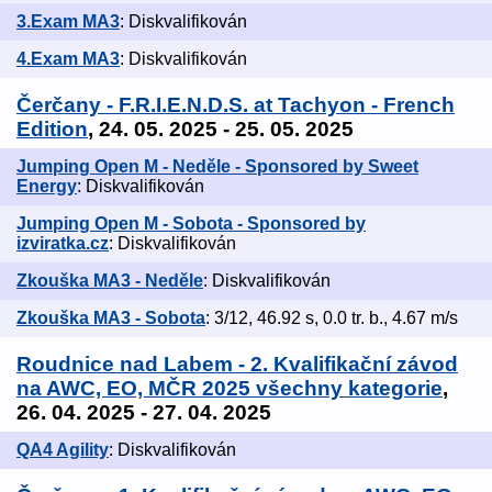
3.Exam MA3
: Diskvalifikován
4.Exam MA3
: Diskvalifikován
Čerčany - F.R.I.E.N.D.S. at Tachyon - French
Edition
, 24. 05. 2025 - 25. 05. 2025
Jumping Open M - Neděle - Sponsored by Sweet
Energy
: Diskvalifikován
Jumping Open M - Sobota - Sponsored by
izviratka.cz
: Diskvalifikován
Zkouška MA3 - Neděle
: Diskvalifikován
Zkouška MA3 - Sobota
: 3/12, 46.92 s, 0.0 tr. b., 4.67 m/s
Roudnice nad Labem - 2. Kvalifikační závod
na AWC, EO, MČR 2025 všechny kategorie
,
26. 04. 2025 - 27. 04. 2025
QA4 Agility
: Diskvalifikován