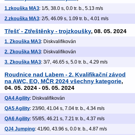
1.zkouška MA3
: 1/5, 38.0 s, 0.0 tr. b., 5.13 m/s
2.zkouška MA3
: 2/5, 46.09 s, 1.09 tr. b., 4.01 m/s
Třešť - Ztřeštěnky - trojzkoušky
, 08. 05. 2024
1. Zkouška MA3
: Diskvalifikován
2. Zkouška MA3
: Diskvalifikován
3. Zkouška MA3
: 3/7, 46.65 s, 5.0 tr. b., 4.29 m/s
Roudnice nad Labem - 2. Kvalifikační závod
na AWC, EO, MČR 2024 všechny kategorie
,
04. 05. 2024 - 05. 05. 2024
QA4 Agility
: Diskvalifikován
QA5 Agility
: 23/90, 41.04 s, 7.04 tr. b., 4.34 m/s
QA6 Agility
: 55/85, 46.21 s, 7.21 tr. b., 4.37 m/s
QJ4 Jumping
: 41/90, 43.96 s, 0.0 tr. b., 4.87 m/s