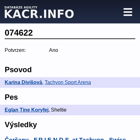
074622
Potvrzen:
Ano
Psovod
Karina Divišová
,
Tachyon Sport Arena
Pes
Eglan Tine Koryfej
, Sheltie
Výsledky
Čerčany - F.R.I.E.N.D.S. at Tachyon - Swiss