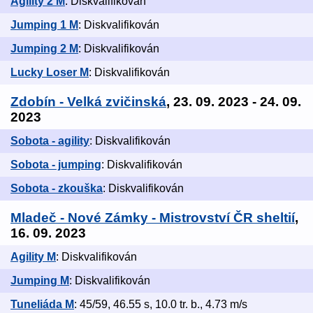
Agility 2 M
: Diskvalifikován
Jumping 1 M
: Diskvalifikován
Jumping 2 M
: Diskvalifikován
Lucky Loser M
: Diskvalifikován
Zdobín - Velká zvičinská
, 23. 09. 2023 - 24. 09.
2023
Sobota - agility
: Diskvalifikován
Sobota - jumping
: Diskvalifikován
Sobota - zkouška
: Diskvalifikován
Mladeč - Nové Zámky - Mistrovství ČR sheltií
,
16. 09. 2023
Agility M
: Diskvalifikován
Jumping M
: Diskvalifikován
Tuneliáda M
: 45/59, 46.55 s, 10.0 tr. b., 4.73 m/s