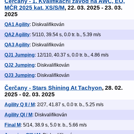
Čerčany - 1. Kvalifikační závod na AWC, EO,
MČR 2025 kat. XS/S/M
, 22. 03. 2025 - 23. 03.
2025
QA1 Agility
: Diskvalifikován
QA2 Agility
: 5/110, 39.54 s, 0.0 tr. b., 5.39 m/s
QA3 Agility
: Diskvalifikován
QJ1 Jumping
: 12/110, 40.37 s, 0.0 tr. b., 4.86 m/s
QJ2 Jumping
: Diskvalifikován
QJ3 Jumping
: Diskvalifikován
Čerčany - Stars Shining At Tachyon
, 28. 02.
2025 - 02. 03. 2025
Agility Q II / M
: 2/27, 41.87 s, 0.0 tr. b., 5.25 m/s
Agility QI / M
: Diskvalifikován
Final M
: 5/14, 38.9 s, 5.0 tr. b., 5.66 m/s