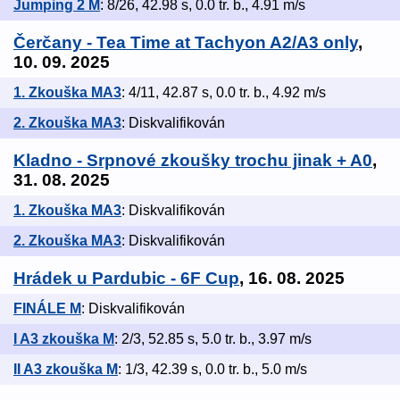
Jumping 2 M
: 8/26, 42.98 s, 0.0 tr. b., 4.91 m/s
Čerčany - Tea Time at Tachyon A2/A3 only
,
10. 09. 2025
1. Zkouška MA3
: 4/11, 42.87 s, 0.0 tr. b., 4.92 m/s
2. Zkouška MA3
: Diskvalifikován
Kladno - Srpnové zkoušky trochu jinak + A0
,
31. 08. 2025
1. Zkouška MA3
: Diskvalifikován
2. Zkouška MA3
: Diskvalifikován
Hrádek u Pardubic - 6F Cup
, 16. 08. 2025
FINÁLE M
: Diskvalifikován
I A3 zkouška M
: 2/3, 52.85 s, 5.0 tr. b., 3.97 m/s
II A3 zkouška M
: 1/3, 42.39 s, 0.0 tr. b., 5.0 m/s