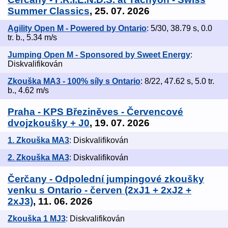
Summer Classics
, 25. 07. 2026
Agility Open M - Powered by Ontario
: 5/30, 38.79 s, 0.0
tr. b., 5.34 m/s
Jumping Open M - Sponsored by Sweet Energy
:
Diskvalifikován
Zkouška MA3 - 100% síly s Ontario
: 8/22, 47.62 s, 5.0 tr.
b., 4.62 m/s
Praha - KPS Březiněves - Červencové
dvojzkoušky + J0
, 19. 07. 2026
1. Zkouška MA3
: Diskvalifikován
2. Zkouška MA3
: Diskvalifikován
Čerčany - Odpolední jumpingové zkoušky
venku s Ontario - červen (2xJ1 + 2xJ2 +
2xJ3)
, 11. 06. 2026
Zkouška 1 MJ3
: Diskvalifikován