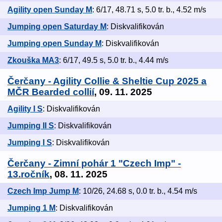
Agility open Sunday M
: 6/17, 48.71 s, 5.0 tr. b., 4.52 m/s
Jumping open Saturday M
: Diskvalifikován
Jumping open Sunday M
: Diskvalifikován
Zkouška MA3
: 6/17, 49.5 s, 5.0 tr. b., 4.44 m/s
Čerčany - Agility Collie & Sheltie Cup 2025 a
MČR Bearded collií
, 09. 11. 2025
Agility I S
: Diskvalifikován
Jumping II S
: Diskvalifikován
Jumping I S
: Diskvalifikován
Čerčany - Zimní pohár 1 "Czech Imp" -
13.ročník
, 08. 11. 2025
Czech Imp Jump M
: 10/26, 24.68 s, 0.0 tr. b., 4.54 m/s
Jumping 1 M
: Diskvalifikován