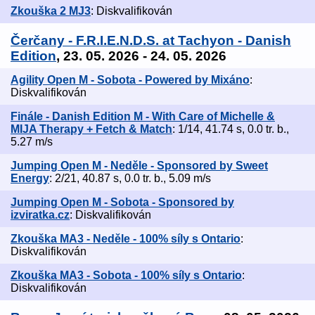
Zkouška 2 MJ3
: Diskvalifikován
Čerčany - F.R.I.E.N.D.S. at Tachyon - Danish
Edition
, 23. 05. 2026 - 24. 05. 2026
Agility Open M - Sobota - Powered by Mixáno
:
Diskvalifikován
Finále - Danish Edition M - With Care of Michelle &
MIJA Therapy + Fetch & Match
: 1/14, 41.74 s, 0.0 tr. b.,
5.27 m/s
Jumping Open M - Neděle - Sponsored by Sweet
Energy
: 2/21, 40.87 s, 0.0 tr. b., 5.09 m/s
Jumping Open M - Sobota - Sponsored by
izviratka.cz
: Diskvalifikován
Zkouška MA3 - Neděle - 100% síly s Ontario
:
Diskvalifikován
Zkouška MA3 - Sobota - 100% síly s Ontario
:
Diskvalifikován