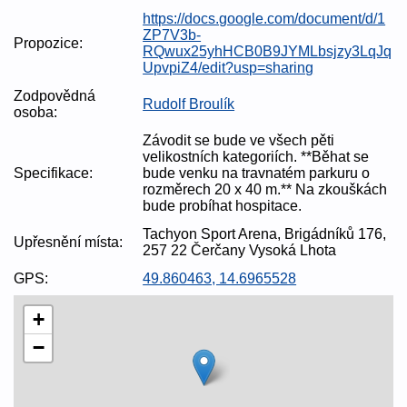
https://docs.google.com/document/d/1
ZP7V3b-
Propozice:
RQwux25yhHCB0B9JYMLbsjzy3LqJq
UpvpiZ4/edit?usp=sharing
Zodpovědná
Rudolf Broulík
osoba:
Závodit se bude ve všech pěti
velikostních kategoriích. **Běhat se
Specifikace:
bude venku na travnatém parkuru o
rozměrech 20 x 40 m.** Na zkouškách
bude probíhat hospitace.
Tachyon Sport Arena, Brigádníků 176,
Upřesnění místa:
257 22 Čerčany Vysoká Lhota
GPS:
49.860463, 14.6965528
+
−