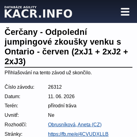
Čerčany - Odpolední
jumpingové zkoušky venku s
Ontario - červen (2xJ1 + 2xJ2 +
2xJ3)
Přihlašování na tento závod už skončilo.
Číslo závodu:
26312
Datum:
11. 06. 2026
Terén:
přírodní tráva
Uvnitř:
Ne
Rozhodčí:
Obrusníková, Aneta (CZ)
Stránky:
https://fb.me/e/4CVUDXLLB