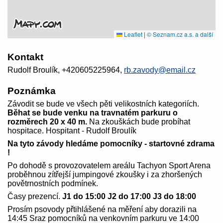
Leaflet
|
© Seznam.cz a.s. a další
Kontakt
Rudolf Broulík, +420605225964,
rb.zavody@email.cz
Poznámka
Závodit se bude ve všech pěti velikostních kategoriích.
Běhat se bude venku na travnatém parkuru o
rozměrech 20 x 40 m.
Na zkouškách bude probíhat
hospitace. Hospitant - Rudolf Broulík
Na tyto závody hledáme pomocníky - startovné zdrama
!
Po dohodě s provozovatelem areálu Tachyon Sport Arena
proběhnou zítřejší jumpingové zkoušky i za zhoršených
povětrnostních podmínek.
Časy prezencí.
J1 do 15:00 J2 do 17:00 J3 do 18:00
Prosím psovody přtihlášené na měření aby dorazili na
14:45 Sraz pomocníků na venkovním parkuru ve 14:00