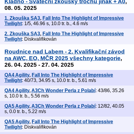
Kladno - Sváteční zkoušky trochu jinak + A0
,
08. 05. 2025
1. Zkouška SA3
,
Fall Into The Highlight of Impressive
Twilight
: 1/5, 46.96 s, 10.0 tr. b., 4.6 m/s
2. Zkouška SA3
,
Fall Into The Highlight of Impressive
Twilight
: Diskvalifikován
Roudnice nad Labem - 2. Kvalifikační závod
na AWC, EO, MČR 2025 všechny kategorie
,
26. 04. 2025 - 27. 04. 2025
QA4 Agility
,
Fall Into The Highlight of Impressive
Twilight
: 40/73, 34.95 s, 10.0 tr. b., 5.61 m/s
QA4 Agility
,
A3Ch Wonder Perla z Polabí
: 43/86, 35.26
s, 10.0 tr. b., 5.56 m/s
QA5 Agility
,
A3Ch Wonder Perla z Polabí
: 12/82, 40.05
s, 0.0 tr. b., 5.22 m/s
QA5 Agility
,
Fall Into The Highlight of Impressive
Twilight
: Diskvalifikován