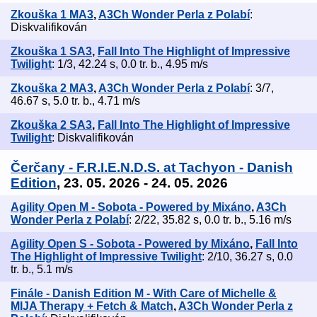
Zkouška 1 MA3
,
A3Ch Wonder Perla z Polabí
:
Diskvalifikován
Zkouška 1 SA3
,
Fall Into The Highlight of Impressive
Twilight
: 1/3, 42.24 s, 0.0 tr. b., 4.95 m/s
Zkouška 2 MA3
,
A3Ch Wonder Perla z Polabí
: 3/7,
46.67 s, 5.0 tr. b., 4.71 m/s
Zkouška 2 SA3
,
Fall Into The Highlight of Impressive
Twilight
: Diskvalifikován
Čerčany - F.R.I.E.N.D.S. at Tachyon - Danish
Edition
, 23. 05. 2026 - 24. 05. 2026
Agility Open M - Sobota - Powered by Mixáno
,
A3Ch
Wonder Perla z Polabí
: 2/22, 35.82 s, 0.0 tr. b., 5.16 m/s
Agility Open S - Sobota - Powered by Mixáno
,
Fall Into
The Highlight of Impressive Twilight
: 2/10, 36.27 s, 0.0
tr. b., 5.1 m/s
Finále - Danish Edition M - With Care of Michelle &
MIJA Therapy + Fetch & Match
,
A3Ch Wonder Perla z