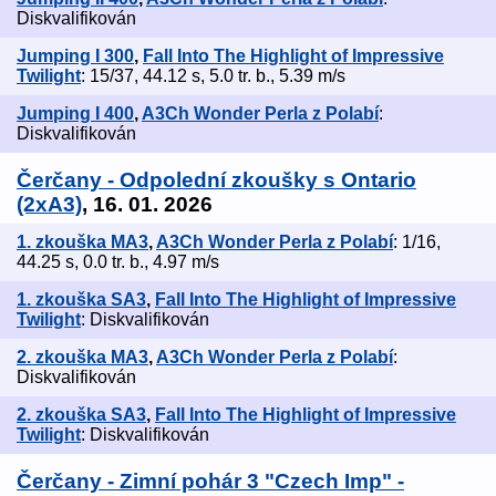
Diskvalifikován
Jumping I 300
,
Fall Into The Highlight of Impressive
Twilight
: 15/37, 44.12 s, 5.0 tr. b., 5.39 m/s
Jumping I 400
,
A3Ch Wonder Perla z Polabí
:
Diskvalifikován
Čerčany - Odpolední zkoušky s Ontario
(2xA3)
, 16. 01. 2026
1. zkouška MA3
,
A3Ch Wonder Perla z Polabí
: 1/16,
44.25 s, 0.0 tr. b., 4.97 m/s
1. zkouška SA3
,
Fall Into The Highlight of Impressive
Twilight
: Diskvalifikován
2. zkouška MA3
,
A3Ch Wonder Perla z Polabí
:
Diskvalifikován
2. zkouška SA3
,
Fall Into The Highlight of Impressive
Twilight
: Diskvalifikován
Čerčany - Zimní pohár 3 "Czech Imp" -