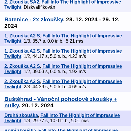
2. Zkouška SA2
,
Fall Into The Highlight of Impressive
Twilight
: Diskvalifikován
Ratenice - 2x zkoušky
, 28. 12. 2024 - 29. 12.
2024
1. Zkouška A2 S
,
Fall Into The Highlight of Impressive
Twilight
: 1/3, 35.7 s, 0.0 tr. b., 5.21 m/s
1. Zkouška A2 S
,
Fall Into The Highlight of Impressive
Twilight
: 1/2, 44.17 s, 5.0 tr. b., 4.23 m/s
2. Zkouška A2 S
,
Fall Into The Highlight of Impressive
Twilight
: 1/2, 39.03 s, 0.0 tr. b., 4.92 m/s
2. Zkouška A2 S
,
Fall Into The Highlight of Impressive
Twilight
: 2/3, 44.39 s, 5.0 tr. b., 4.69 m/s
Buštěhrad - Vánoční pohodové zkoušky +
nulky
, 20. 12. 2024
Druhá zkouška
,
Fall Into The Highlight of Impressive
Twilight
: 1/3, 29.77 s, 10.0 tr. b., 5.01 m/s
První zkouška
,
Fall Into The Highlight of Impressive