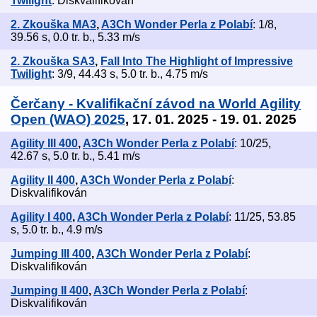
Twilight
: Diskvalifikován
2. Zkouška MA3
,
A3Ch Wonder Perla z Polabí
: 1/8,
39.56 s, 0.0 tr. b., 5.33 m/s
2. Zkouška SA3
,
Fall Into The Highlight of Impressive
Twilight
: 3/9, 44.43 s, 5.0 tr. b., 4.75 m/s
Čerčany - Kvalifikační závod na World Agility
Open (WAO) 2025
, 17. 01. 2025 - 19. 01. 2025
Agility III 400
,
A3Ch Wonder Perla z Polabí
: 10/25,
42.67 s, 5.0 tr. b., 5.41 m/s
Agility II 400
,
A3Ch Wonder Perla z Polabí
:
Diskvalifikován
Agility I 400
,
A3Ch Wonder Perla z Polabí
: 11/25, 53.85
s, 5.0 tr. b., 4.9 m/s
Jumping III 400
,
A3Ch Wonder Perla z Polabí
:
Diskvalifikován
Jumping II 400
,
A3Ch Wonder Perla z Polabí
:
Diskvalifikován