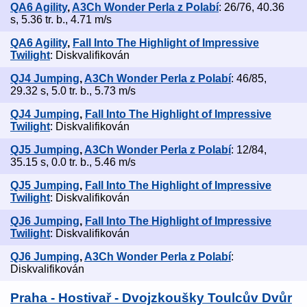
QA6 Agility
,
A3Ch Wonder Perla z Polabí
: 26/76, 40.36
s, 5.36 tr. b., 4.71 m/s
QA6 Agility
,
Fall Into The Highlight of Impressive
Twilight
: Diskvalifikován
QJ4 Jumping
,
A3Ch Wonder Perla z Polabí
: 46/85,
29.32 s, 5.0 tr. b., 5.73 m/s
QJ4 Jumping
,
Fall Into The Highlight of Impressive
Twilight
: Diskvalifikován
QJ5 Jumping
,
A3Ch Wonder Perla z Polabí
: 12/84,
35.15 s, 0.0 tr. b., 5.46 m/s
QJ5 Jumping
,
Fall Into The Highlight of Impressive
Twilight
: Diskvalifikován
QJ6 Jumping
,
Fall Into The Highlight of Impressive
Twilight
: Diskvalifikován
QJ6 Jumping
,
A3Ch Wonder Perla z Polabí
:
Diskvalifikován
Praha - Hostivař - Dvojzkoušky Toulcův Dvůr