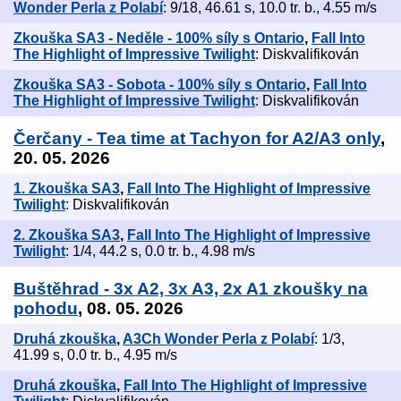
Wonder Perla z Polabí
: 9/18, 46.61 s, 10.0 tr. b., 4.55 m/s
Zkouška SA3 - Neděle - 100% síly s Ontario
,
Fall Into
The Highlight of Impressive Twilight
: Diskvalifikován
Zkouška SA3 - Sobota - 100% síly s Ontario
,
Fall Into
The Highlight of Impressive Twilight
: Diskvalifikován
Čerčany - Tea time at Tachyon for A2/A3 only
,
20. 05. 2026
1. Zkouška SA3
,
Fall Into The Highlight of Impressive
Twilight
: Diskvalifikován
2. Zkouška SA3
,
Fall Into The Highlight of Impressive
Twilight
: 1/4, 44.2 s, 0.0 tr. b., 4.98 m/s
Buštěhrad - 3x A2, 3x A3, 2x A1 zkoušky na
pohodu
, 08. 05. 2026
Druhá zkouška
,
A3Ch Wonder Perla z Polabí
: 1/3,
41.99 s, 0.0 tr. b., 4.95 m/s
Druhá zkouška
,
Fall Into The Highlight of Impressive