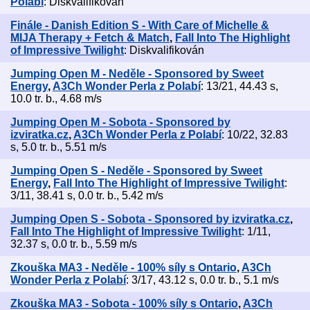
Polabí
: Diskvalifikován
Finále - Danish Edition S - With Care of Michelle &
MIJA Therapy + Fetch & Match
,
Fall Into The Highlight
of Impressive Twilight
: Diskvalifikován
Jumping Open M - Neděle - Sponsored by Sweet
Energy
,
A3Ch Wonder Perla z Polabí
: 13/21, 44.43 s,
10.0 tr. b., 4.68 m/s
Jumping Open M - Sobota - Sponsored by
izviratka.cz
,
A3Ch Wonder Perla z Polabí
: 10/22, 32.83
s, 5.0 tr. b., 5.51 m/s
Jumping Open S - Neděle - Sponsored by Sweet
Energy
,
Fall Into The Highlight of Impressive Twilight
:
3/11, 38.41 s, 0.0 tr. b., 5.42 m/s
Jumping Open S - Sobota - Sponsored by izviratka.cz
,
Fall Into The Highlight of Impressive Twilight
: 1/11,
32.37 s, 0.0 tr. b., 5.59 m/s
Zkouška MA3 - Neděle - 100% síly s Ontario
,
A3Ch
Wonder Perla z Polabí
: 3/17, 43.12 s, 0.0 tr. b., 5.1 m/s
Zkouška MA3 - Sobota - 100% síly s Ontario
,
A3Ch