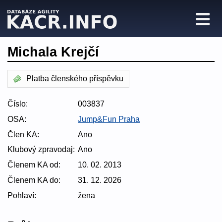
Michala Krejčí
Platba členského příspěvku
Číslo:
003837
OSA:
Jump&Fun Praha
Člen KA:
Ano
Klubový zpravodaj:
Ano
Členem KA od:
10. 02. 2013
Členem KA do:
31. 12. 2026
Pohlaví:
žena