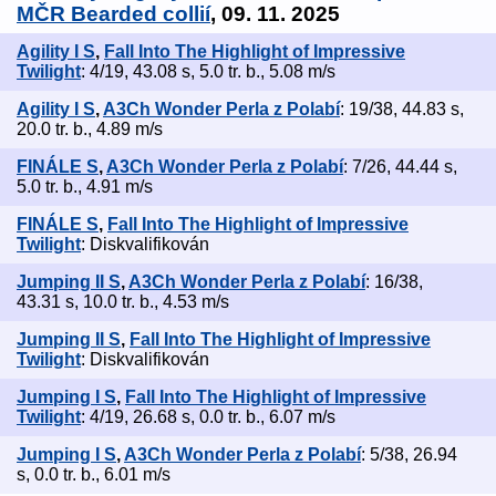
MČR Bearded collií
, 09. 11. 2025
Agility I S
,
Fall Into The Highlight of Impressive
Twilight
: 4/19, 43.08 s, 5.0 tr. b., 5.08 m/s
Agility I S
,
A3Ch Wonder Perla z Polabí
: 19/38, 44.83 s,
20.0 tr. b., 4.89 m/s
FINÁLE S
,
A3Ch Wonder Perla z Polabí
: 7/26, 44.44 s,
5.0 tr. b., 4.91 m/s
FINÁLE S
,
Fall Into The Highlight of Impressive
Twilight
: Diskvalifikován
Jumping II S
,
A3Ch Wonder Perla z Polabí
: 16/38,
43.31 s, 10.0 tr. b., 4.53 m/s
Jumping II S
,
Fall Into The Highlight of Impressive
Twilight
: Diskvalifikován
Jumping I S
,
Fall Into The Highlight of Impressive
Twilight
: 4/19, 26.68 s, 0.0 tr. b., 6.07 m/s
Jumping I S
,
A3Ch Wonder Perla z Polabí
: 5/38, 26.94
s, 0.0 tr. b., 6.01 m/s