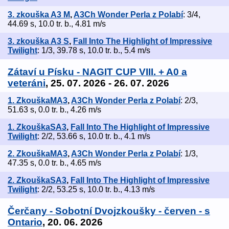
3. zkouška A3 M
,
A3Ch Wonder Perla z Polabí
: 3/4,
44.69 s, 10.0 tr. b., 4.81 m/s
3. zkouška A3 S
,
Fall Into The Highlight of Impressive
Twilight
: 1/3, 39.78 s, 10.0 tr. b., 5.4 m/s
Zátaví u Písku - NAGIT CUP VIII. + A0 a
veteráni
, 25. 07. 2026 - 26. 07. 2026
1. ZkouškaMA3
,
A3Ch Wonder Perla z Polabí
: 2/3,
51.63 s, 0.0 tr. b., 4.26 m/s
1. ZkouškaSA3
,
Fall Into The Highlight of Impressive
Twilight
: 2/2, 53.66 s, 10.0 tr. b., 4.1 m/s
2. ZkouškaMA3
,
A3Ch Wonder Perla z Polabí
: 1/3,
47.35 s, 0.0 tr. b., 4.65 m/s
2. ZkouškaSA3
,
Fall Into The Highlight of Impressive
Twilight
: 2/2, 53.25 s, 10.0 tr. b., 4.13 m/s
Čerčany - Sobotní Dvojzkoušky - červen - s
Ontario
, 20. 06. 2026