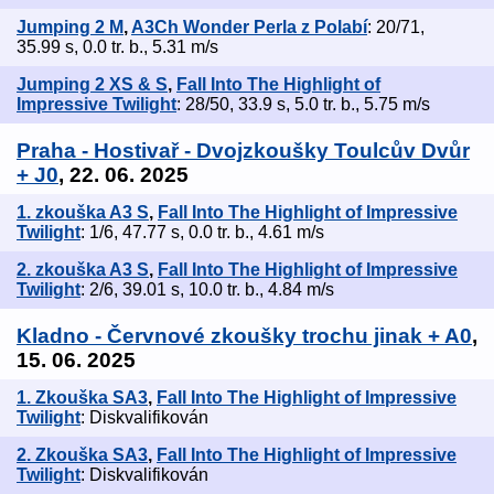
Jumping 2 M
,
A3Ch Wonder Perla z Polabí
: 20/71,
35.99 s, 0.0 tr. b., 5.31 m/s
Jumping 2 XS & S
,
Fall Into The Highlight of
Impressive Twilight
: 28/50, 33.9 s, 5.0 tr. b., 5.75 m/s
Praha - Hostivař - Dvojzkoušky Toulcův Dvůr
+ J0
, 22. 06. 2025
1. zkouška A3 S
,
Fall Into The Highlight of Impressive
Twilight
: 1/6, 47.77 s, 0.0 tr. b., 4.61 m/s
2. zkouška A3 S
,
Fall Into The Highlight of Impressive
Twilight
: 2/6, 39.01 s, 10.0 tr. b., 4.84 m/s
Kladno - Červnové zkoušky trochu jinak + A0
,
15. 06. 2025
1. Zkouška SA3
,
Fall Into The Highlight of Impressive
Twilight
: Diskvalifikován
2. Zkouška SA3
,
Fall Into The Highlight of Impressive
Twilight
: Diskvalifikován