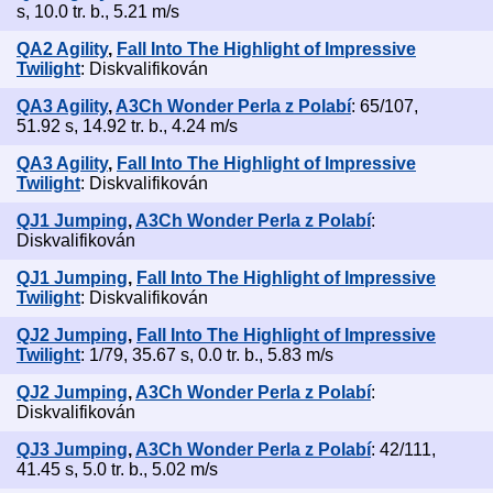
s, 10.0 tr. b., 5.21 m/s
QA2 Agility
,
Fall Into The Highlight of Impressive
Twilight
: Diskvalifikován
QA3 Agility
,
A3Ch Wonder Perla z Polabí
: 65/107,
51.92 s, 14.92 tr. b., 4.24 m/s
QA3 Agility
,
Fall Into The Highlight of Impressive
Twilight
: Diskvalifikován
QJ1 Jumping
,
A3Ch Wonder Perla z Polabí
:
Diskvalifikován
QJ1 Jumping
,
Fall Into The Highlight of Impressive
Twilight
: Diskvalifikován
QJ2 Jumping
,
Fall Into The Highlight of Impressive
Twilight
: 1/79, 35.67 s, 0.0 tr. b., 5.83 m/s
QJ2 Jumping
,
A3Ch Wonder Perla z Polabí
:
Diskvalifikován
QJ3 Jumping
,
A3Ch Wonder Perla z Polabí
: 42/111,
41.45 s, 5.0 tr. b., 5.02 m/s