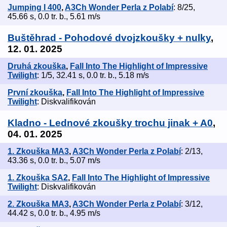
Jumping I 400
,
A3Ch Wonder Perla z Polabí
: 8/25,
45.66 s, 0.0 tr. b., 5.61 m/s
Buštěhrad - Pohodové dvojzkoušky + nulky
,
12. 01. 2025
Druhá zkouška
,
Fall Into The Highlight of Impressive
Twilight
: 1/5, 32.41 s, 0.0 tr. b., 5.18 m/s
První zkouška
,
Fall Into The Highlight of Impressive
Twilight
: Diskvalifikován
Kladno - Lednové zkoušky trochu jinak + A0
,
04. 01. 2025
1. Zkouška MA3
,
A3Ch Wonder Perla z Polabí
: 2/13,
43.36 s, 0.0 tr. b., 5.07 m/s
1. Zkouška SA2
,
Fall Into The Highlight of Impressive
Twilight
: Diskvalifikován
2. Zkouška MA3
,
A3Ch Wonder Perla z Polabí
: 3/12,
44.42 s, 0.0 tr. b., 4.95 m/s