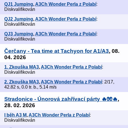
QJ1 Jumping
,
A3Ch Wonder Perla z Polabí
:
Diskvalifikován
QJ2 Jumping
,
A3Ch Wonder Perla z Polabí
:
Diskvalifikován
QJ3 Jumping
,
A3Ch Wonder Perla z Polabí
:
Diskvalifikován
Čerčany - Tea time at Tachyon for A1/A3
, 08.
04. 2026
1. Zkouška MA3
,
A3Ch Wonder Perla z Polabí
:
Diskvalifikován
2. Zkouška MA3
,
A3Ch Wonder Perla z Polabí
: 2/17,
42.82 s, 0.0 tr. b., 5.14 m/s
Stradonice - Únorová zahřívací párty 🔥🧤🔥
,
28. 02. 2026
I běh A3 M
,
A3Ch Wonder Perla z Polabí
:
Diskvalifikován