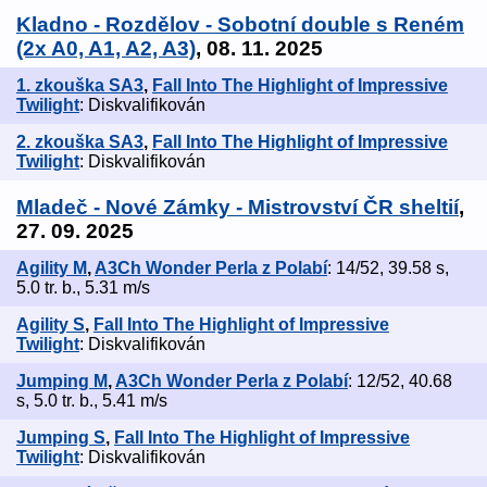
Kladno - Rozdělov - Sobotní double s Reném
(2x A0, A1, A2, A3)
, 08. 11. 2025
1. zkouška SA3
,
Fall Into The Highlight of Impressive
Twilight
: Diskvalifikován
2. zkouška SA3
,
Fall Into The Highlight of Impressive
Twilight
: Diskvalifikován
Mladeč - Nové Zámky - Mistrovství ČR sheltií
,
27. 09. 2025
Agility M
,
A3Ch Wonder Perla z Polabí
: 14/52, 39.58 s,
5.0 tr. b., 5.31 m/s
Agility S
,
Fall Into The Highlight of Impressive
Twilight
: Diskvalifikován
Jumping M
,
A3Ch Wonder Perla z Polabí
: 12/52, 40.68
s, 5.0 tr. b., 5.41 m/s
Jumping S
,
Fall Into The Highlight of Impressive
Twilight
: Diskvalifikován