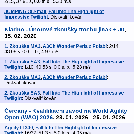
2/15, 37.91 s, 0.0 tr. b., 5.28 m/s
JUMPING QI Small
,
Fall Into The Highlight of
Impressive Twilight
: Diskvalifikován
Kladno - Únorové zkoušky trochu jinak + J0
,
15. 02. 2026
1. Zkouška MA3
,
A3Ch Wonder Perla z Polabí
: 2/14,
43.09 s, 0.0 tr. b., 4.97 m/s
1. Zkouška SA3
,
Fall Into The Highlight of Impressive
Twilight
: 1/10, 40.53 s, 0.0 tr. b., 5.28 m/s
2. Zkouška MA3
,
A3Ch Wonder Perla z Polabí
:
Diskvalifikován
2. Zkouška SA3
,
Fall Into The Highlight of Impressive
Twilight
: Diskvalifikován
Čerčany - Kvalifikační závod na World Agility
Open (WAO) 2026
, 23. 01. 2026 - 25. 01. 2026
Agility III 300
,
Fall Into The Highlight of Impressive
Twilight
: 16/37, 51.3 s, 5.0 tr. b., 4.95 m/s