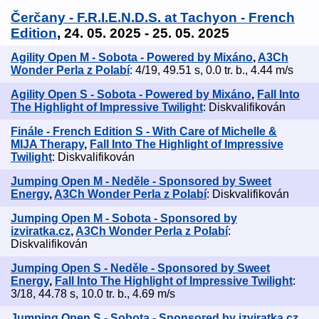
Čerčany - F.R.I.E.N.D.S. at Tachyon - French
Edition
, 24. 05. 2025 - 25. 05. 2025
Agility Open M - Sobota - Powered by Mixáno
,
A3Ch
Wonder Perla z Polabí
: 4/19, 49.51 s, 0.0 tr. b., 4.44 m/s
Agility Open S - Sobota - Powered by Mixáno
,
Fall Into
The Highlight of Impressive Twilight
: Diskvalifikován
Finále - French Edition S - With Care of Michelle &
MIJA Therapy
,
Fall Into The Highlight of Impressive
Twilight
: Diskvalifikován
Jumping Open M - Neděle - Sponsored by Sweet
Energy
,
A3Ch Wonder Perla z Polabí
: Diskvalifikován
Jumping Open M - Sobota - Sponsored by
izviratka.cz
,
A3Ch Wonder Perla z Polabí
:
Diskvalifikován
Jumping Open S - Neděle - Sponsored by Sweet
Energy
,
Fall Into The Highlight of Impressive Twilight
:
3/18, 44.78 s, 10.0 tr. b., 4.69 m/s
Jumping Open S - Sobota - Sponsored by izviratka.cz
,