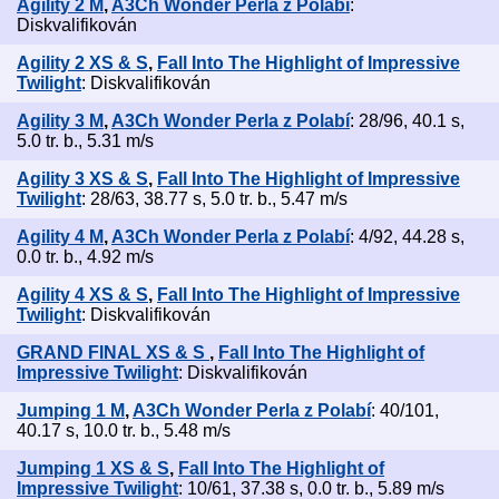
Agility 2 M
,
A3Ch Wonder Perla z Polabí
:
Diskvalifikován
Agility 2 XS & S
,
Fall Into The Highlight of Impressive
Twilight
: Diskvalifikován
Agility 3 M
,
A3Ch Wonder Perla z Polabí
: 28/96, 40.1 s,
5.0 tr. b., 5.31 m/s
Agility 3 XS & S
,
Fall Into The Highlight of Impressive
Twilight
: 28/63, 38.77 s, 5.0 tr. b., 5.47 m/s
Agility 4 M
,
A3Ch Wonder Perla z Polabí
: 4/92, 44.28 s,
0.0 tr. b., 4.92 m/s
Agility 4 XS & S
,
Fall Into The Highlight of Impressive
Twilight
: Diskvalifikován
GRAND FINAL XS & S
,
Fall Into The Highlight of
Impressive Twilight
: Diskvalifikován
Jumping 1 M
,
A3Ch Wonder Perla z Polabí
: 40/101,
40.17 s, 10.0 tr. b., 5.48 m/s
Jumping 1 XS & S
,
Fall Into The Highlight of
Impressive Twilight
: 10/61, 37.38 s, 0.0 tr. b., 5.89 m/s