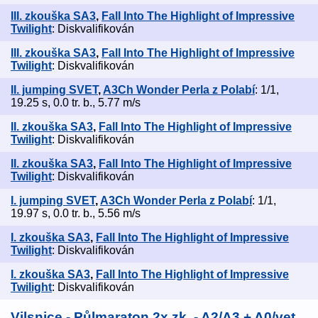
III. zkouška SA3
,
Fall Into The Highlight of Impressive
Twilight
: Diskvalifikován
III. zkouška SA3
,
Fall Into The Highlight of Impressive
Twilight
: Diskvalifikován
II. jumping SVET
,
A3Ch Wonder Perla z Polabí
: 1/1,
19.25 s, 0.0 tr. b., 5.77 m/s
II. zkouška SA3
,
Fall Into The Highlight of Impressive
Twilight
: Diskvalifikován
II. zkouška SA3
,
Fall Into The Highlight of Impressive
Twilight
: Diskvalifikován
I. jumping SVET
,
A3Ch Wonder Perla z Polabí
: 1/1,
19.97 s, 0.0 tr. b., 5.56 m/s
I. zkouška SA3
,
Fall Into The Highlight of Impressive
Twilight
: Diskvalifikován
I. zkouška SA3
,
Fall Into The Highlight of Impressive
Twilight
: Diskvalifikován
Vilsnice - Půlmaraton 2x zk. - A2/A3 + A0/vet
,