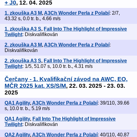
+ J0
, 12. 04. 2025
1. zkouška A3 M
,
A3Ch Wonder Perla z Polabí
: 2/7,
43.32 s, 0.0 tr. b., 4.66 m/s
1. zkouška A3 S
,
Fall Into The Highlight of Impressive
Twilight
: Diskvalifikován
2. zkouška A3 M
,
A3Ch Wonder Perla z Polabí
:
Diskvalifikován
2. zkouška A3 S
,
Fall Into The Highlight of Impressive
Twilight
: 1/5, 51.07 s, 10.0 tr. b., 4.31 m/s
Čerčany - 1. Kvalifikační závod na AWC, EO,
MČR 2025 kat. XS/S/M
, 22. 03. 2025 - 23. 03.
2025
QA1 Agility
,
A3Ch Wonder Perla z Polabí
: 39/110, 39.66
s, 10.0 tr. b., 5.19 m/s
QA1 Agility
,
Fall Into The Highlight of Impressive
Twilight
: Diskvalifikován
QA2 Agility
,
A3Ch Wonder Perla z Polabí
: 40/110, 40.87