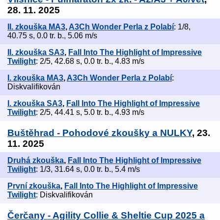
28. 11. 2025
II. zkouška MA3
,
A3Ch Wonder Perla z Polabí
: 1/8,
40.75 s, 0.0 tr. b., 5.06 m/s
II. zkouška SA3
,
Fall Into The Highlight of Impressive
Twilight
: 2/5, 42.68 s, 0.0 tr. b., 4.83 m/s
I. zkouška MA3
,
A3Ch Wonder Perla z Polabí
:
Diskvalifikován
I. zkouška SA3
,
Fall Into The Highlight of Impressive
Twilight
: 2/5, 44.41 s, 5.0 tr. b., 4.93 m/s
Buštěhrad - Pohodové zkoušky a NULKY
, 23.
11. 2025
Druhá zkouška
,
Fall Into The Highlight of Impressive
Twilight
: 1/3, 31.64 s, 0.0 tr. b., 5.4 m/s
První zkouška
,
Fall Into The Highlight of Impressive
Twilight
: Diskvalifikován
Čerčany - Agility Collie & Sheltie Cup 2025 a