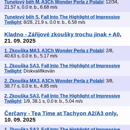
Tunelový běh M
,
A3Ch Wonder Perla z Polabí
: 12/34,
21.57 s, 0.0 tr. b., 6.68 m/s
Tunelový běh S
,
Fall Into The Highlight of Impressive
Twilight
: 8/28, 21.9 s, 0.0 tr. b., 6.58 m/s
Kladno - Zářijové zkoušky trochu jinak + A0
,
21. 09. 2025
1. Zkouška MA3
,
A3Ch Wonder Perla z Polabí
: 2/8,
40.63 s, 0.0 tr. b., 5.17 m/s
1. Zkouška SA3
,
Fall Into The Highlight of Impressive
Twilight
: Diskvalifikován
2. Zkouška MA3
,
A3Ch Wonder Perla z Polabí
: 3/8,
38.77 s, 0.0 tr. b., 4.95 m/s
2. Zkouška SA3
,
Fall Into The Highlight of Impressive
Twilight
: 1/9, 38.1 s, 0.0 tr. b., 5.04 m/s
Čerčany - Tea Time at Tachyon A2/A3 only
,
10. 09. 2025
1. Zkouška SA3
,
Fall Into The Highlight of Impressive