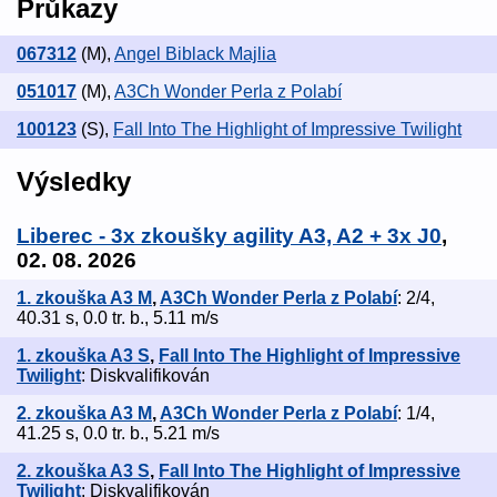
Průkazy
067312
(M)
,
Angel Biblack Majlia
051017
(M)
,
A3Ch Wonder Perla z Polabí
100123
(S)
,
Fall Into The Highlight of Impressive Twilight
Výsledky
Liberec - 3x zkoušky agility A3, A2 + 3x J0
,
02. 08. 2026
1. zkouška A3 M
,
A3Ch Wonder Perla z Polabí
: 2/4,
40.31 s, 0.0 tr. b., 5.11 m/s
1. zkouška A3 S
,
Fall Into The Highlight of Impressive
Twilight
: Diskvalifikován
2. zkouška A3 M
,
A3Ch Wonder Perla z Polabí
: 1/4,
41.25 s, 0.0 tr. b., 5.21 m/s
2. zkouška A3 S
,
Fall Into The Highlight of Impressive
Twilight
: Diskvalifikován