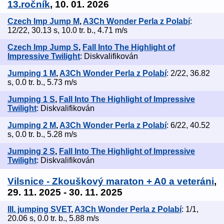
13.ročník
, 10. 01. 2026
Czech Imp Jump M
,
A3Ch Wonder Perla z Polabí
:
12/22, 30.13 s, 10.0 tr. b., 4.71 m/s
Czech Imp Jump S
,
Fall Into The Highlight of
Impressive Twilight
: Diskvalifikován
Jumping 1 M
,
A3Ch Wonder Perla z Polabí
: 2/22, 36.82
s, 0.0 tr. b., 5.73 m/s
Jumping 1 S
,
Fall Into The Highlight of Impressive
Twilight
: Diskvalifikován
Jumping 2 M
,
A3Ch Wonder Perla z Polabí
: 6/22, 40.52
s, 0.0 tr. b., 5.28 m/s
Jumping 2 S
,
Fall Into The Highlight of Impressive
Twilight
: Diskvalifikován
Vilsnice - Zkouškový maraton + A0 a veteráni
,
29. 11. 2025 - 30. 11. 2025
III. jumping SVET
,
A3Ch Wonder Perla z Polabí
: 1/1,
20.06 s, 0.0 tr. b., 5.88 m/s