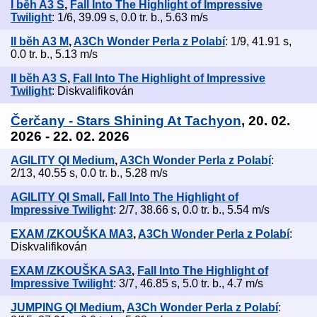
I běh A3 S
,
Fall Into The Highlight of Impressive
Twilight
: 1/6, 39.09 s, 0.0 tr. b., 5.63 m/s
II běh A3 M
,
A3Ch Wonder Perla z Polabí
: 1/9, 41.91 s,
0.0 tr. b., 5.13 m/s
II běh A3 S
,
Fall Into The Highlight of Impressive
Twilight
: Diskvalifikován
Čerčany - Stars Shining At Tachyon
, 20. 02.
2026 - 22. 02. 2026
AGILITY QI Medium
,
A3Ch Wonder Perla z Polabí
:
2/13, 40.55 s, 0.0 tr. b., 5.28 m/s
AGILITY QI Small
,
Fall Into The Highlight of
Impressive Twilight
: 2/7, 38.66 s, 0.0 tr. b., 5.54 m/s
EXAM /ZKOUŠKA MA3
,
A3Ch Wonder Perla z Polabí
:
Diskvalifikován
EXAM /ZKOUŠKA SA3
,
Fall Into The Highlight of
Impressive Twilight
: 3/7, 46.85 s, 5.0 tr. b., 4.7 m/s
JUMPING QI Medium
,
A3Ch Wonder Perla z Polabí
: