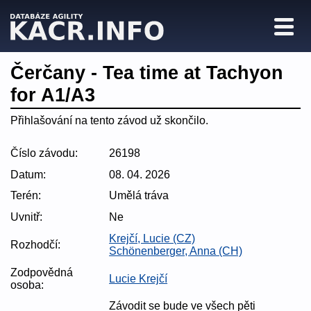
Čerčany - Tea time at Tachyon
for A1/A3
Přihlašování na tento závod už skončilo.
Číslo závodu:
26198
Datum:
08. 04. 2026
Terén:
Umělá tráva
Uvnitř:
Ne
Krejčí, Lucie (CZ)
Rozhodčí:
Schönenberger, Anna (CH)
Zodpovědná
Lucie Krejčí
osoba:
Závodit se bude ve všech pěti