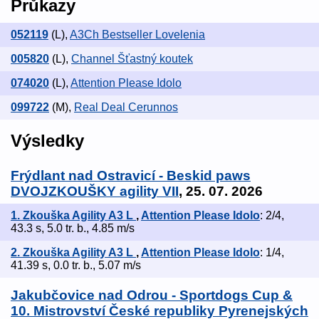
Průkazy
052119
(L)
,
A3Ch Bestseller Lovelenia
005820
(L)
,
Channel Šťastný koutek
074020
(L)
,
Attention Please Idolo
099722
(M)
,
Real Deal Cerunnos
Výsledky
Frýdlant nad Ostravicí - Beskid paws
DVOJZKOUŠKY agility VII
, 25. 07. 2026
1. Zkouška Agility A3 L
,
Attention Please Idolo
: 2/4,
43.3 s, 5.0 tr. b., 4.85 m/s
2. Zkouška Agility A3 L
,
Attention Please Idolo
: 1/4,
41.39 s, 0.0 tr. b., 5.07 m/s
Jakubčovice nad Odrou - Sportdogs Cup &
10. Mistrovství České republiky Pyrenejských