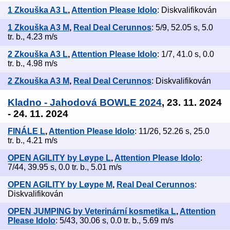
1 Zkouška A3 L
,
Attention Please Idolo
: Diskvalifikován
1 Zkouška A3 M
,
Real Deal Cerunnos
: 5/9, 52.05 s, 5.0
tr. b., 4.23 m/s
2 Zkouška A3 L
,
Attention Please Idolo
: 1/7, 41.0 s, 0.0
tr. b., 4.98 m/s
2 Zkouška A3 M
,
Real Deal Cerunnos
: Diskvalifikován
Kladno - Jahodová BOWLE 2024
, 23. 11. 2024
- 24. 11. 2024
FINÁLE L
,
Attention Please Idolo
: 11/26, 52.26 s, 25.0
tr. b., 4.21 m/s
OPEN AGILITY by Løype L
,
Attention Please Idolo
:
7/44, 39.95 s, 0.0 tr. b., 5.01 m/s
OPEN AGILITY by Løype M
,
Real Deal Cerunnos
:
Diskvalifikován
OPEN JUMPING by Veterinární kosmetika L
,
Attention
Please Idolo
: 5/43, 30.06 s, 0.0 tr. b., 5.69 m/s