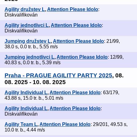
Agility družstev L
,
Attention Please Idolo
:
Diskvalifikován
Agility jednotlivci L
,
Attention Please Idolo
:
Diskvalifikován
Jumping družstev L
,
Attention Please Idolo
: 21/99,
38.0 s, 0.0 tr. b., 5.55 m/s
Jumping jednotlivci L
,
Attention Please Idolo
: 12/99,
40.83 s, 0.0 tr. b., 5.39 m/s
Praha - PRAGUE AGILITY PARTY 2025
, 08.
08. 2025 - 10. 08. 2025
Agility Individual L
,
Attention Please Idolo
: 63/179,
43.88 s, 15.0 tr. b., 5.01 m/s
Agility Individual L
,
Attention Please Idolo
:
Diskvalifikován
Agility Team L
,
Attention Please Idolo
: 29/201, 49.53 s,
10.0 tr. b., 4.44 m/s