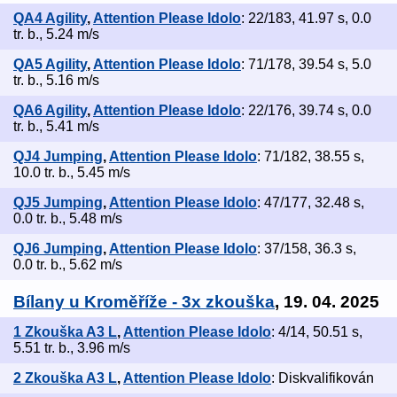
QA4 Agility
,
Attention Please Idolo
: 22/183, 41.97 s, 0.0
tr. b., 5.24 m/s
QA5 Agility
,
Attention Please Idolo
: 71/178, 39.54 s, 5.0
tr. b., 5.16 m/s
QA6 Agility
,
Attention Please Idolo
: 22/176, 39.74 s, 0.0
tr. b., 5.41 m/s
QJ4 Jumping
,
Attention Please Idolo
: 71/182, 38.55 s,
10.0 tr. b., 5.45 m/s
QJ5 Jumping
,
Attention Please Idolo
: 47/177, 32.48 s,
0.0 tr. b., 5.48 m/s
QJ6 Jumping
,
Attention Please Idolo
: 37/158, 36.3 s,
0.0 tr. b., 5.62 m/s
Bílany u Kroměříže - 3x zkouška
, 19. 04. 2025
1 Zkouška A3 L
,
Attention Please Idolo
: 4/14, 50.51 s,
5.51 tr. b., 3.96 m/s
2 Zkouška A3 L
,
Attention Please Idolo
: Diskvalifikován