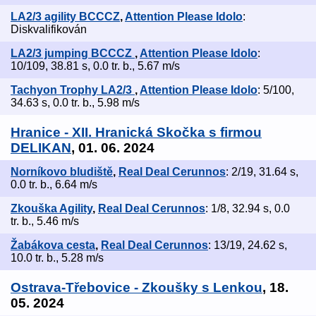
LA2/3 agility BCCCZ
,
Attention Please Idolo
:
Diskvalifikován
LA2/3 jumping BCCCZ
,
Attention Please Idolo
:
10/109, 38.81 s, 0.0 tr. b., 5.67 m/s
Tachyon Trophy LA2/3
,
Attention Please Idolo
: 5/100,
34.63 s, 0.0 tr. b., 5.98 m/s
Hranice - XII. Hranická Skočka s firmou
DELIKAN
, 01. 06. 2024
Norníkovo bludiště
,
Real Deal Cerunnos
: 2/19, 31.64 s,
0.0 tr. b., 6.64 m/s
Zkouška Agility
,
Real Deal Cerunnos
: 1/8, 32.94 s, 0.0
tr. b., 5.46 m/s
Žabákova cesta
,
Real Deal Cerunnos
: 13/19, 24.62 s,
10.0 tr. b., 5.28 m/s
Ostrava-Třebovice - Zkoušky s Lenkou
, 18.
05. 2024