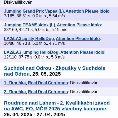
Diskvalifikován
Jumping Grand Prix Vapaa (L)
,
Attention Please Idolo
:
7/165, 38.31 s, 0.0 tr. b., 5.64 m/s
Jumping TEAMS 4dox (L)
,
Attention Please Idolo
:
33/169, 42.71 s, 5.0 tr. b., 5.15 m/s
LA2/LA3 agility HelloDog
,
Attention Please Idolo
:
30/88, 46.73 s, 5.0 tr. b., 4.71 m/s
LA2/LA3 jumping HelloDog
,
Attention Please Idolo
:
12/110, 37.75 s, 0.0 tr. b., 5.8 m/s
Suchdol nad Odrou - Zkoušky v Suchdole
nad Odrou
, 25. 05. 2025
1. Zkouška
,
Real Deal Cerunnos
: Diskvalifikován
2. Zkouška
,
Real Deal Cerunnos
: Diskvalifikován
Roudnice nad Labem - 2. Kvalifikační závod
na AWC, EO, MČR 2025 všechny kategorie
,
26. 04. 2025 - 27. 04. 2025