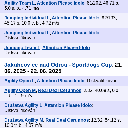
Agility Team L
,
Attention Please Idolo
: 61/202, 46.71 s,
5.0 tr. b., 4.71 m/s
Jumping Individual L
,
Attention Please Idolo
: 82/193,
45.17 s, 10.0 tr. b., 4.72 m/s
Jumping Individual L
,
Attention Please Idolo
:
Diskvalifikován
Jumping Team L
,
Attention Please Idolo
:
Diskvalifikován
Jakubčovice nad Odrou - Sportdogs Cup
, 21.
06. 2025 - 22. 06. 2025
Agility Open L
,
Attention Please Idolo
: Diskvalifikován
Agility Open M
,
Real Deal Cerunnos
: 2/32, 40.09 s, 0.0
tr. b., 5.19 m/s
Družstva Agility L
,
Attention Please Idolo
:
Diskvalifikován
Družstva Agility M
,
Real Deal Cerunnos
: 12/32, 54.12 s,
10.0 tr. b., 4.07 m/s