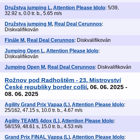
Družstva jumping L
,
Attention Please Idolo
: 5/39,
32.92 s, 0.0 tr. b., 5.65 m/s
Družstva jumping M
,
Real Deal Cerunnos
:
Diskvalifikován
Finále M
,
Real Deal Cerunnos
: Diskvalifikován
Jumping Open L
,
Attention Please Idolo
:
Diskvalifikován
Jumping Open M
,
Real Deal Cerunnos
: Diskvalifikován
Rožnov pod Radhoštěm - 23. Mistrovství
České republiky border collií
, 06. 06. 2025 -
08. 06. 2025
Agility Grand Prix Vapaa (L)
,
Attention Please Idolo
:
25/162, 47.15 s, 10.0 tr. b., 4.67 m/s
Agility TEAMS 4dox (L)
,
Attention Please Idolo
:
58/159, 48.61 s, 15.0 tr. b., 4.53 m/s
Grand Prix FINAL Vappa (L)
,
Attention Please Idolo
: