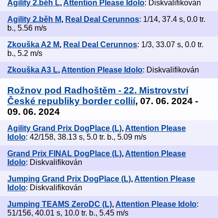
Agility 2.běh L
,
Attention Please Idolo
: Diskvalifikován
Agility 2.běh M
,
Real Deal Cerunnos
: 1/14, 37.4 s, 0.0 tr.
b., 5.56 m/s
Zkouška A2 M
,
Real Deal Cerunnos
: 1/3, 33.07 s, 0.0 tr.
b., 5.2 m/s
Zkouška A3 L
,
Attention Please Idolo
: Diskvalifikován
Rožnov pod Radhoštěm - 22. Mistrovství
České republiky border collií
, 07. 06. 2024 -
09. 06. 2024
Agility Grand Prix DogPlace (L)
,
Attention Please
Idolo
: 42/158, 38.13 s, 5.0 tr. b., 5.09 m/s
Grand Prix FINAL DogPlace (L)
,
Attention Please
Idolo
: Diskvalifikován
Jumping Grand Prix DogPlace (L)
,
Attention Please
Idolo
: Diskvalifikován
Jumping TEAMS ZeroDC (L)
,
Attention Please Idolo
:
51/156, 40.01 s, 10.0 tr. b., 5.45 m/s