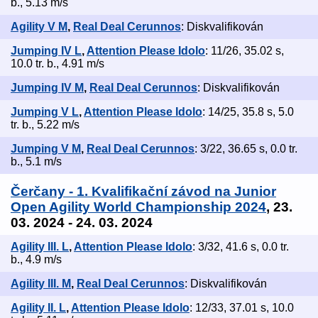
b., 5.13 m/s
Agility V M
,
Real Deal Cerunnos
: Diskvalifikován
Jumping IV L
,
Attention Please Idolo
: 11/26, 35.02 s,
10.0 tr. b., 4.91 m/s
Jumping IV M
,
Real Deal Cerunnos
: Diskvalifikován
Jumping V L
,
Attention Please Idolo
: 14/25, 35.8 s, 5.0
tr. b., 5.22 m/s
Jumping V M
,
Real Deal Cerunnos
: 3/22, 36.65 s, 0.0 tr.
b., 5.1 m/s
Čerčany - 1. Kvalifikační závod na Junior
Open Agility World Championship 2024
, 23.
03. 2024 - 24. 03. 2024
Agility III. L
,
Attention Please Idolo
: 3/32, 41.6 s, 0.0 tr.
b., 4.9 m/s
Agility III. M
,
Real Deal Cerunnos
: Diskvalifikován
Agility II. L
,
Attention Please Idolo
: 12/33, 37.01 s, 10.0