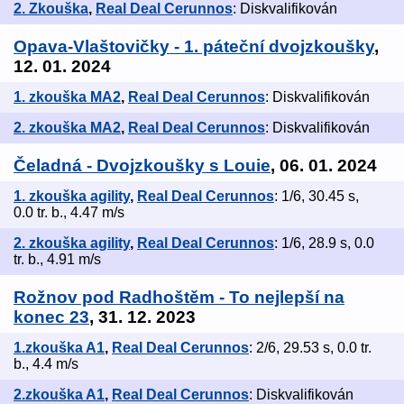
2. Zkouška
,
Real Deal Cerunnos
: Diskvalifikován
Opava-Vlaštovičky - 1. páteční dvojzkoušky
,
12. 01. 2024
1. zkouška MA2
,
Real Deal Cerunnos
: Diskvalifikován
2. zkouška MA2
,
Real Deal Cerunnos
: Diskvalifikován
Čeladná - Dvojzkoušky s Louie
, 06. 01. 2024
1. zkouška agility
,
Real Deal Cerunnos
: 1/6, 30.45 s,
0.0 tr. b., 4.47 m/s
2. zkouška agility
,
Real Deal Cerunnos
: 1/6, 28.9 s, 0.0
tr. b., 4.91 m/s
Rožnov pod Radhoštěm - To nejlepší na
konec 23
, 31. 12. 2023
1.zkouška A1
,
Real Deal Cerunnos
: 2/6, 29.53 s, 0.0 tr.
b., 4.4 m/s
2.zkouška A1
,
Real Deal Cerunnos
: Diskvalifikován