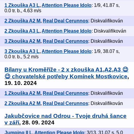
1 Zkouška A3 L
,
Attention Please Idolo
: 1/9, 41.87 s,
0.0 tr. b., 4.63 m/s
2 Zkouška A2 M
,
Real Deal Cerunnos
: Diskvalifikován
2 Zkouška A3 L
,
Attention Please Idolo
: Diskvalifikován
3 Zkouška A2 M
,
Real Deal Cerunnos
: Diskvalifikován
3 Zkouška A3 L
,
Attention Please Idolo
: 1/9, 38.07 s,
0.0 tr. b., 5.2 m/s
Bílany u Kroměříže - 2 x zkouška A1,A2,A3 😉
😉 chovatelské potřeby Komínek Mostkovice
,
19. 10. 2024
1 Zkouška A2 M
,
Real Deal Cerunnos
: Diskvalifikován
2 Zkouška A2 M
,
Real Deal Cerunnos
: Diskvalifikován
Jakubčovice nad Odrou - Tvoje druhá šance
v září
, 28. 09. 2024
Jumping II L
,
Attention Please Idolo
: 3/13, 31.07 s, 5.0