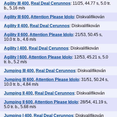
Agility III 400
,
Real Deal Cerunnos
: 11/25, 44.77 s, 5.0 tr.
b., 5.16 m/s
Agility III 600
,
Attention Please Idolo
: Diskvalifikován
Agility II 400
,
Real Deal Cerunnos
: Diskvalifikován
Agility II 600
,
Attention Please Idolo
: 21/53, 50.45 s,
10.0 tr. b., 4.6 m/s
Agility I 400
,
Real Deal Cerunnos
: Diskvalifikován
Agility I 600
,
Attention Please Idolo
: 12/53, 45.21 s, 5.0
tr. b., 5.2 m/s
Jumping III 400
,
Real Deal Cerunnos
: Diskvalifikován
Jumping III 600
,
Attention Please Idolo
: 31/51, 50.24 s,
10.0 tr. b., 4.84 m/s
Jumping II 400
,
Real Deal Cerunnos
: Diskvalifikován
Jumping II 600
,
Attention Please Idolo
: 28/54, 41.19 s,
5.0 tr. b., 5.68 m/s
Jumping I 400
,
Real Deal Cerunnos
: Diskvalifikován