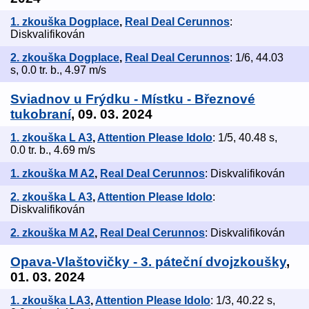
1. zkouška Dogplace
,
Real Deal Cerunnos
:
Diskvalifikován
2. zkouška Dogplace
,
Real Deal Cerunnos
: 1/6, 44.03
s, 0.0 tr. b., 4.97 m/s
Sviadnov u Frýdku - Místku - Březnové
tukobraní
, 09. 03. 2024
1. zkouška L A3
,
Attention Please Idolo
: 1/5, 40.48 s,
0.0 tr. b., 4.69 m/s
1. zkouška M A2
,
Real Deal Cerunnos
: Diskvalifikován
2. zkouška L A3
,
Attention Please Idolo
:
Diskvalifikován
2. zkouška M A2
,
Real Deal Cerunnos
: Diskvalifikován
Opava-Vlaštovičky - 3. páteční dvojzkoušky
,
01. 03. 2024
1. zkouška LA3
,
Attention Please Idolo
: 1/3, 40.22 s,