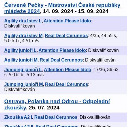
Červené Pečky - Mistrovství České republiky
mládeže 2024
, 14. 09. 2024 - 15. 09. 2024
Agility družstev L
,
Attention Please Idolo
:
Diskvalifikován
Agility družstev M
,
Real Deal Cerunnos
: 4/35, 44.55 s,
5.0 tr. b., 4.51 m/s
Agility junioři L
,
Attention Please Idolo
: Diskvalifikován
Agility junioři M
,
Real Deal Cerunnos
: Diskvalifikován
Jumping junioři L
,
Attention Please Idolo
: 17/36, 36.63
s, 5.0 tr. b., 5.13 m/s
Jumping junioři M
,
Real Deal Cerunnos
:
Diskvalifikován
Ostrava, Polanka nad Odrou - Odpolední
zkoušky
, 25. 07. 2024
Zkouška A2 I
,
Real Deal Cerunnos
: Diskvalifikován
Zkouška A2 II
,
Real Deal Cerunnos
: Diskvalifikován