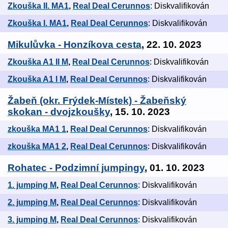
Zkouška II. MA1
,
Real Deal Cerunnos
: Diskvalifikován
Zkouška I. MA1
,
Real Deal Cerunnos
: Diskvalifikován
Mikulůvka - Honzíkova cesta
, 22. 10. 2023
Zkouška A1 II M
,
Real Deal Cerunnos
: Diskvalifikován
Zkouška A1 I M
,
Real Deal Cerunnos
: Diskvalifikován
Žabeň (okr. Frýdek-Místek) - Žabeňský
skokan - dvojzkoušky
, 15. 10. 2023
zkouška MA1 1
,
Real Deal Cerunnos
: Diskvalifikován
zkouška MA1 2
,
Real Deal Cerunnos
: Diskvalifikován
Rohatec - Podzimní jumpingy
, 01. 10. 2023
1. jumping M
,
Real Deal Cerunnos
: Diskvalifikován
2. jumping M
,
Real Deal Cerunnos
: Diskvalifikován
3. jumping M
,
Real Deal Cerunnos
: Diskvalifikován