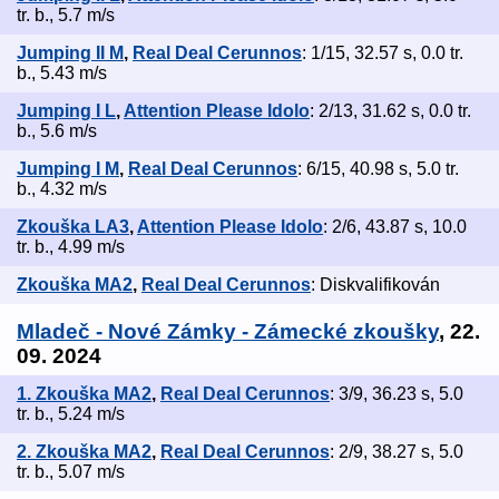
tr. b., 5.7 m/s
Jumping II M
,
Real Deal Cerunnos
: 1/15, 32.57 s, 0.0 tr.
b., 5.43 m/s
Jumping I L
,
Attention Please Idolo
: 2/13, 31.62 s, 0.0 tr.
b., 5.6 m/s
Jumping I M
,
Real Deal Cerunnos
: 6/15, 40.98 s, 5.0 tr.
b., 4.32 m/s
Zkouška LA3
,
Attention Please Idolo
: 2/6, 43.87 s, 10.0
tr. b., 4.99 m/s
Zkouška MA2
,
Real Deal Cerunnos
: Diskvalifikován
Mladeč - Nové Zámky - Zámecké zkoušky
, 22.
09. 2024
1. Zkouška MA2
,
Real Deal Cerunnos
: 3/9, 36.23 s, 5.0
tr. b., 5.24 m/s
2. Zkouška MA2
,
Real Deal Cerunnos
: 2/9, 38.27 s, 5.0
tr. b., 5.07 m/s