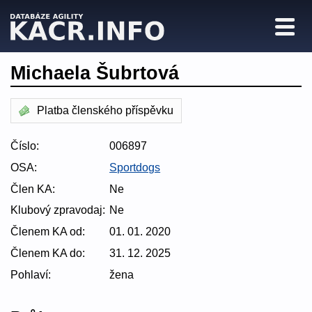
Michaela Šubrtová
Platba členského příspěvku
Číslo:
006897
OSA:
Sportdogs
Člen KA:
Ne
Klubový zpravodaj:
Ne
Členem KA od:
01. 01. 2020
Členem KA do:
31. 12. 2025
Pohlaví:
žena