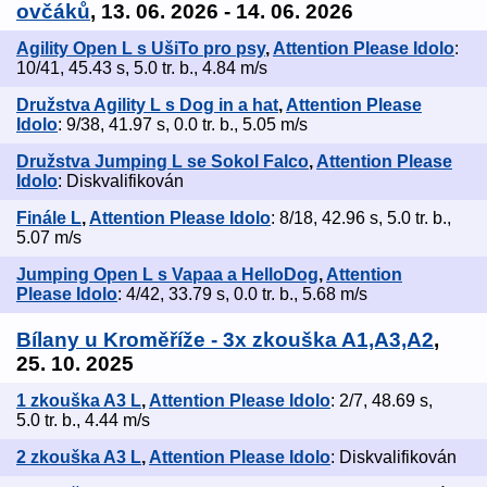
ovčáků
, 13. 06. 2026 - 14. 06. 2026
Agility Open L s UšiTo pro psy
,
Attention Please Idolo
:
10/41, 45.43 s, 5.0 tr. b., 4.84 m/s
Družstva Agility L s Dog in a hat
,
Attention Please
Idolo
: 9/38, 41.97 s, 0.0 tr. b., 5.05 m/s
Družstva Jumping L se Sokol Falco
,
Attention Please
Idolo
: Diskvalifikován
Finále L
,
Attention Please Idolo
: 8/18, 42.96 s, 5.0 tr. b.,
5.07 m/s
Jumping Open L s Vapaa a HelloDog
,
Attention
Please Idolo
: 4/42, 33.79 s, 0.0 tr. b., 5.68 m/s
Bílany u Kroměříže - 3x zkouška A1,A3,A2
,
25. 10. 2025
1 zkouška A3 L
,
Attention Please Idolo
: 2/7, 48.69 s,
5.0 tr. b., 4.44 m/s
2 zkouška A3 L
,
Attention Please Idolo
: Diskvalifikován