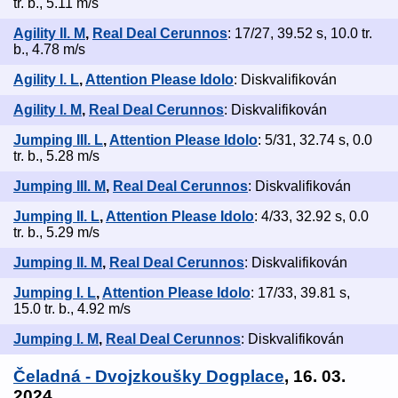
tr. b., 5.11 m/s
Agility II. M
,
Real Deal Cerunnos
: 17/27, 39.52 s, 10.0 tr.
b., 4.78 m/s
Agility I. L
,
Attention Please Idolo
: Diskvalifikován
Agility I. M
,
Real Deal Cerunnos
: Diskvalifikován
Jumping III. L
,
Attention Please Idolo
: 5/31, 32.74 s, 0.0
tr. b., 5.28 m/s
Jumping III. M
,
Real Deal Cerunnos
: Diskvalifikován
Jumping II. L
,
Attention Please Idolo
: 4/33, 32.92 s, 0.0
tr. b., 5.29 m/s
Jumping II. M
,
Real Deal Cerunnos
: Diskvalifikován
Jumping I. L
,
Attention Please Idolo
: 17/33, 39.81 s,
15.0 tr. b., 4.92 m/s
Jumping I. M
,
Real Deal Cerunnos
: Diskvalifikován
Čeladná - Dvojzkoušky Dogplace
, 16. 03.
2024