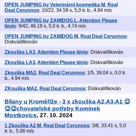
OPEN JUMPING by Veterinární kosmetika M
,
Real
Deal Cerunnos
: 10/22, 34.59 s, 5.0 tr. b., 4.94 m/s
OPEN JUMPING by ZAMIDOG L
,
Attention Please
Idolo
: 9/42, 46.19 s, 5.0 tr. b., 4.74 m/s
OPEN JUMPING by ZAMIDOG M
,
Real Deal Cerunnos
:
Diskvalifikován
Zkouška LA3
,
Attention Please Idolo
: Diskvalifikován
Zkouška LA3
,
Attention Please Idolo
: Diskvalifikován
Zkouška MA2
,
Real Deal Cerunnos
: 1/5, 39.04 s, 0.0 tr.
b., 4.94 m/s
ZKouška MA2
,
Real Deal Cerunnos
: Diskvalifikován
Bílany u Kroměříže - 3 x zkouška A2,A3,A1 😉
😉😉chovatelské potřeby Komínek
Mostkovice
, 27. 10. 2024
1 Zkouška A2 M
,
Real Deal Cerunnos
: 3/8, 33.41 s, 5.0
tr. b., 5.06 m/s