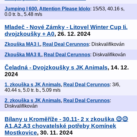
Jumping I 600
,
Attention Please Idolo
: 15/53, 40.16 s,
0.0 tr. b., 5.48 m/s
Mladeč - Nové Zámky - Litovel Winter Cup Ii.
dvojzkoušky + A0
, 26. 12. 2024
Zkouška MA3 I.
,
Real Deal Cerunnos
: Diskvalifikován
Zkouška MA3 II.
,
Real Deal Cerunnos
: Diskvalifikován
Čeladná - Dvojzkoušky s JK Animals
, 14. 12.
2024
1. zkouška s JK Animals
,
Real Deal Cerunnos
: 3/6,
40.44 s, 5.0 tr. b., 5.09 m/s
2. zkouška s JK Animals
,
Real Deal Cerunnos
:
Diskvalifikován
Bílany u Kroměříže - 30.11- 2 x zkouška 😉😉
A1,A2,A3 chovatelské potřeby Komínek
Mostkovice
, 30. 11. 2024