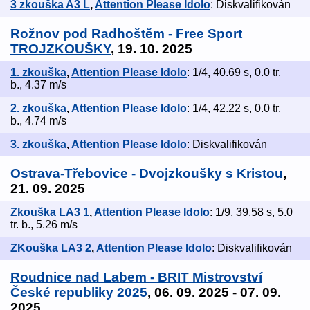
3 zkouška A3 L
,
Attention Please Idolo
: Diskvalifikován
Rožnov pod Radhoštěm - Free Sport
TROJZKOUŠKY
, 19. 10. 2025
1. zkouška
,
Attention Please Idolo
: 1/4, 40.69 s, 0.0 tr.
b., 4.37 m/s
2. zkouška
,
Attention Please Idolo
: 1/4, 42.22 s, 0.0 tr.
b., 4.74 m/s
3. zkouška
,
Attention Please Idolo
: Diskvalifikován
Ostrava-Třebovice - Dvojzkoušky s Kristou
,
21. 09. 2025
Zkouška LA3 1
,
Attention Please Idolo
: 1/9, 39.58 s, 5.0
tr. b., 5.26 m/s
ZKouška LA3 2
,
Attention Please Idolo
: Diskvalifikován
Roudnice nad Labem - BRIT Mistrovství
České republiky 2025
, 06. 09. 2025 - 07. 09.
2025