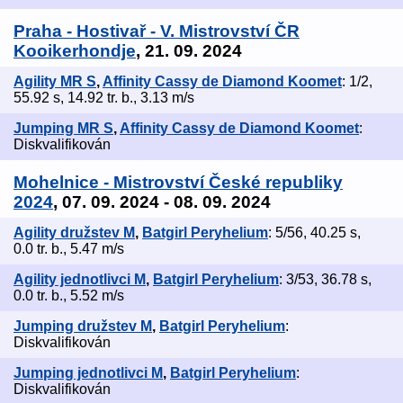
Praha - Hostivař - V. Mistrovství ČR
Kooikerhondje
, 21. 09. 2024
Agility MR S
,
Affinity Cassy de Diamond Koomet
: 1/2,
55.92 s, 14.92 tr. b., 3.13 m/s
Jumping MR S
,
Affinity Cassy de Diamond Koomet
:
Diskvalifikován
Mohelnice - Mistrovství České republiky
2024
, 07. 09. 2024 - 08. 09. 2024
Agility družstev M
,
Batgirl Peryhelium
: 5/56, 40.25 s,
0.0 tr. b., 5.47 m/s
Agility jednotlivci M
,
Batgirl Peryhelium
: 3/53, 36.78 s,
0.0 tr. b., 5.52 m/s
Jumping družstev M
,
Batgirl Peryhelium
:
Diskvalifikován
Jumping jednotlivci M
,
Batgirl Peryhelium
:
Diskvalifikován