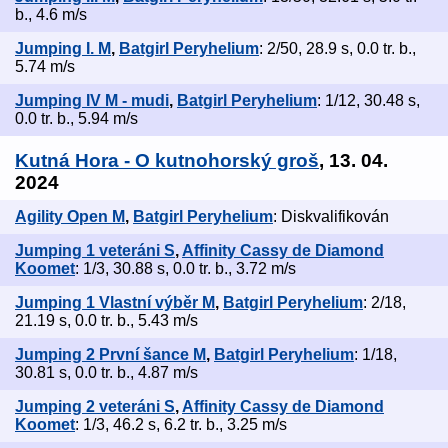
b., 4.6 m/s
Jumping I. M
,
Batgirl Peryhelium
: 2/50, 28.9 s, 0.0 tr. b.,
5.74 m/s
Jumping IV M - mudi
,
Batgirl Peryhelium
: 1/12, 30.48 s,
0.0 tr. b., 5.94 m/s
Kutná Hora - O kutnohorský groš
, 13. 04.
2024
Agility Open M
,
Batgirl Peryhelium
: Diskvalifikován
Jumping 1 veteráni S
,
Affinity Cassy de Diamond
Koomet
: 1/3, 30.88 s, 0.0 tr. b., 3.72 m/s
Jumping 1 Vlastní výběr M
,
Batgirl Peryhelium
: 2/18,
21.19 s, 0.0 tr. b., 5.43 m/s
Jumping 2 První šance M
,
Batgirl Peryhelium
: 1/18,
30.81 s, 0.0 tr. b., 4.87 m/s
Jumping 2 veteráni S
,
Affinity Cassy de Diamond
Koomet
: 1/3, 46.2 s, 6.2 tr. b., 3.25 m/s