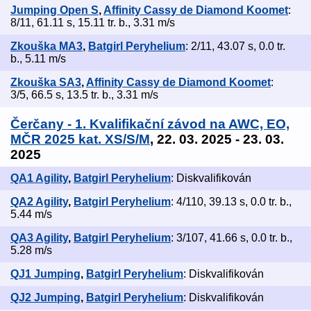
Jumping Open S
,
Affinity Cassy de Diamond Koomet
:
8/11, 61.11 s, 15.11 tr. b., 3.31 m/s
Zkouška MA3
,
Batgirl Peryhelium
: 2/11, 43.07 s, 0.0 tr.
b., 5.11 m/s
Zkouška SA3
,
Affinity Cassy de Diamond Koomet
:
3/5, 66.5 s, 13.5 tr. b., 3.31 m/s
Čerčany - 1. Kvalifikační závod na AWC, EO,
MČR 2025 kat. XS/S/M
, 22. 03. 2025 - 23. 03.
2025
QA1 Agility
,
Batgirl Peryhelium
: Diskvalifikován
QA2 Agility
,
Batgirl Peryhelium
: 4/110, 39.13 s, 0.0 tr. b.,
5.44 m/s
QA3 Agility
,
Batgirl Peryhelium
: 3/107, 41.66 s, 0.0 tr. b.,
5.28 m/s
QJ1 Jumping
,
Batgirl Peryhelium
: Diskvalifikován
QJ2 Jumping
,
Batgirl Peryhelium
: Diskvalifikován