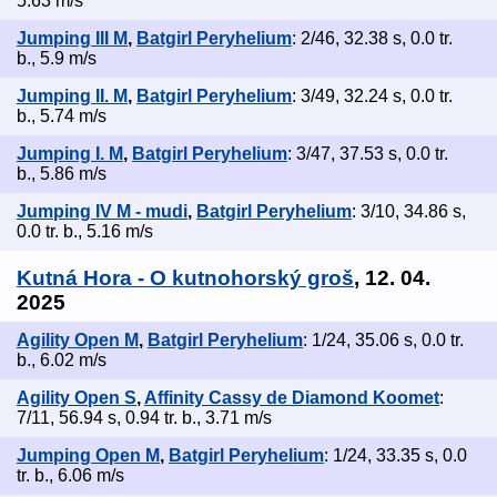
5.63 m/s
Jumping III M
,
Batgirl Peryhelium
: 2/46, 32.38 s, 0.0 tr.
b., 5.9 m/s
Jumping II. M
,
Batgirl Peryhelium
: 3/49, 32.24 s, 0.0 tr.
b., 5.74 m/s
Jumping I. M
,
Batgirl Peryhelium
: 3/47, 37.53 s, 0.0 tr.
b., 5.86 m/s
Jumping IV M - mudi
,
Batgirl Peryhelium
: 3/10, 34.86 s,
0.0 tr. b., 5.16 m/s
Kutná Hora - O kutnohorský groš
, 12. 04.
2025
Agility Open M
,
Batgirl Peryhelium
: 1/24, 35.06 s, 0.0 tr.
b., 6.02 m/s
Agility Open S
,
Affinity Cassy de Diamond Koomet
:
7/11, 56.94 s, 0.94 tr. b., 3.71 m/s
Jumping Open M
,
Batgirl Peryhelium
: 1/24, 33.35 s, 0.0
tr. b., 6.06 m/s