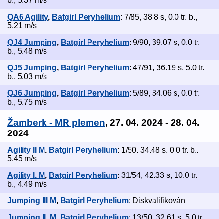
b., 5.37 m/s
QA6 Agility
,
Batgirl Peryhelium
: 7/85, 38.8 s, 0.0 tr. b.,
5.21 m/s
QJ4 Jumping
,
Batgirl Peryhelium
: 9/90, 39.07 s, 0.0 tr.
b., 5.48 m/s
QJ5 Jumping
,
Batgirl Peryhelium
: 47/91, 36.19 s, 5.0 tr.
b., 5.03 m/s
QJ6 Jumping
,
Batgirl Peryhelium
: 5/89, 34.06 s, 0.0 tr.
b., 5.75 m/s
Žamberk - MR plemen
, 27. 04. 2024 - 28. 04.
2024
Agility II M
,
Batgirl Peryhelium
: 1/50, 34.48 s, 0.0 tr. b.,
5.45 m/s
Agility I. M
,
Batgirl Peryhelium
: 31/54, 42.33 s, 10.0 tr.
b., 4.49 m/s
Jumping III M
,
Batgirl Peryhelium
: Diskvalifikován
Jumping II. M
,
Batgirl Peryhelium
: 13/50, 32.61 s, 5.0 tr.