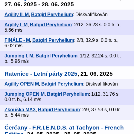
27. 06. 2025 - 28. 06. 2025
Agility II. M
,
Batgirl Peryhelium
: Diskvalifikován
Agility I. M
,
Batgirl Peryhelium
: 2/12, 36.23 s, 0.0 tr. b.,
5.66 m/s
FINÁLE - M
,
Batgirl Peryhelium
: 2/8, 32.9 s, 0.0 tr. b.,
6.02 m/s
Jumping I. M
,
Batgirl Peryhelium
: 1/12, 32.24 s, 0.0 tr.
b., 5.96 m/s
Ratenice - Letní párty 2025
, 21. 06. 2025
Agility OPEN M
,
Batgirl Peryhelium
: Diskvalifikován
Jumping OPEN M
,
Batgirl Peryhelium
: 1/12, 31.76 s,
0.0 tr. b., 6.14 m/s
Zkouška MA3
,
Batgirl Peryhelium
: 2/9, 37.53 s, 0.0 tr.
b., 5.44 m/s
Čerčany - F.R.I.E.N.D.S. at Tachyon - French