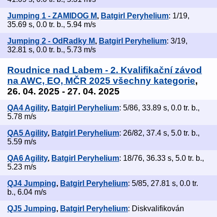
Jumping 1 - ZAMIDOG M
,
Batgirl Peryhelium
: 1/19,
35.69 s, 0.0 tr. b., 5.94 m/s
Jumping 2 - OdRadky M
,
Batgirl Peryhelium
: 3/19,
32.81 s, 0.0 tr. b., 5.73 m/s
Roudnice nad Labem - 2. Kvalifikační závod
na AWC, EO, MČR 2025 všechny kategorie
,
26. 04. 2025 - 27. 04. 2025
QA4 Agility
,
Batgirl Peryhelium
: 5/86, 33.89 s, 0.0 tr. b.,
5.78 m/s
QA5 Agility
,
Batgirl Peryhelium
: 26/82, 37.4 s, 5.0 tr. b.,
5.59 m/s
QA6 Agility
,
Batgirl Peryhelium
: 18/76, 36.33 s, 5.0 tr. b.,
5.23 m/s
QJ4 Jumping
,
Batgirl Peryhelium
: 5/85, 27.81 s, 0.0 tr.
b., 6.04 m/s
QJ5 Jumping
,
Batgirl Peryhelium
: Diskvalifikován