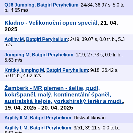
QJ6 Jumping
,
Batgirl Peryhelium
: 24/84, 36.97 s, 5.0 tr.
b., 4.65 m/s
Kladno - Velikonoční open speciál
, 21. 04.
2025
Agility M
,
Batgirl Peryhelium
: 2/19, 39.07 s, 0.0 tr. b., 5.3
m/s
Jumping M
,
Batgirl Peryhelium
: 1/19, 27.73 s, 0.0 tr. b.,
5.63 m/s
Krátký jumping M
,
Batgirl Peryhelium
: 9/18, 26.42 s,
5.0 tr. b., 4.62 m/s
Žamberk - MR plemen - šeltie, pudl,
kokršpaněl, malý, kontinentální španěl,
australská kelpie, yorkshirský teriér a mudi.
,
19. 04. 2025 - 20. 04. 2025
Agility II M
,
Batgirl Peryhelium
: Diskvalifikován
Agility I. M
,
Batgirl Peryhelium
: 3/51, 39.11 s, 0.0 tr. b.,