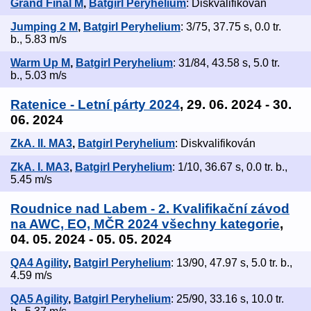
Grand Final M
,
Batgirl Peryhelium
: Diskvalifikován
Jumping 2 M
,
Batgirl Peryhelium
: 3/75, 37.75 s, 0.0 tr.
b., 5.83 m/s
Warm Up M
,
Batgirl Peryhelium
: 31/84, 43.58 s, 5.0 tr.
b., 5.03 m/s
Ratenice - Letní párty 2024
, 29. 06. 2024 - 30.
06. 2024
ZkA. II. MA3
,
Batgirl Peryhelium
: Diskvalifikován
ZkA. I. MA3
,
Batgirl Peryhelium
: 1/10, 36.67 s, 0.0 tr. b.,
5.45 m/s
Roudnice nad Labem - 2. Kvalifikační závod
na AWC, EO, MČR 2024 všechny kategorie
,
04. 05. 2024 - 05. 05. 2024
QA4 Agility
,
Batgirl Peryhelium
: 13/90, 47.97 s, 5.0 tr. b.,
4.59 m/s
QA5 Agility
,
Batgirl Peryhelium
: 25/90, 33.16 s, 10.0 tr.