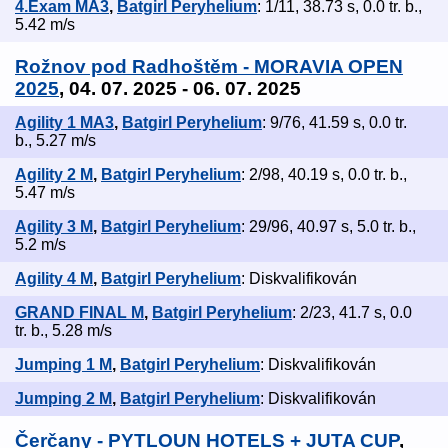
4.Exam MA3
,
Batgirl Peryhelium
: 1/11, 38.73 s, 0.0 tr. b.,
5.42 m/s
Rožnov pod Radhoštěm - MORAVIA OPEN
2025
, 04. 07. 2025 - 06. 07. 2025
Agility 1 MA3
,
Batgirl Peryhelium
: 9/76, 41.59 s, 0.0 tr.
b., 5.27 m/s
Agility 2 M
,
Batgirl Peryhelium
: 2/98, 40.19 s, 0.0 tr. b.,
5.47 m/s
Agility 3 M
,
Batgirl Peryhelium
: 29/96, 40.97 s, 5.0 tr. b.,
5.2 m/s
Agility 4 M
,
Batgirl Peryhelium
: Diskvalifikován
GRAND FINAL M
,
Batgirl Peryhelium
: 2/23, 41.7 s, 0.0
tr. b., 5.28 m/s
Jumping 1 M
,
Batgirl Peryhelium
: Diskvalifikován
Jumping 2 M
,
Batgirl Peryhelium
: Diskvalifikován
Čerčany - PYTLOUN HOTELS + JUTA CUP
,