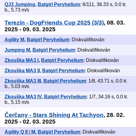
QJ3 Jumping
,
Batgirl Peryhelium
: 6/111, 36.33 s, 0.0 tr.
b., 5.73 m/s
Terezín - DogFriends Cup 2025 (3/3)
, 08. 03.
2025 - 09. 03. 2025
Agility M
,
Batgirl Peryhelium
: Diskvalifikován
Jumping M
,
Batgirl Peryhelium
: Diskvalifikován
Zkouška MA3 I
,
Batgirl Peryhelium
: Diskvalifikován
Zkouška MA3 II
,
Batgirl Peryhelium
: Diskvalifikován
Zkouška MA3 III
,
Batgirl Peryhelium
: 1/8, 43.71 s, 0.0 tr.
b., 5.03 m/s
Zkouška MA3 IV
,
Batgirl Peryhelium
: 1/7, 34.16 s, 0.0 tr.
b., 5.15 m/s
Čerčany - Stars Shining At Tachyon
, 28. 02.
2025 - 02. 03. 2025
Agility Q II / M
,
Batgirl Peryhelium
: Diskvalifikován