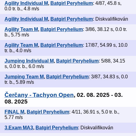
Agility Individual M
,
Batgirl Peryhelium
: 4/87, 45.8 s,
0.0 tr. b., 4.8 m/s
Agility Individual M
,
Batgirl Peryhelium
: Diskvalifikován
Agility Team M
,
Batgirl Peryhelium
: 3/86, 38.12 s, 0.0 tr.
b., 5.75 m/s
Agility Team M
,
Batgirl Peryhelium
: 17/87, 54.99 s, 10.0
tr. b., 4.0 m/s
Jumping Individual M
,
Batgirl Peryhelium
: 5/88, 34.15
s, 0.0 tr. b., 6.0 m/s
Jumping Team M
,
Batgirl Peryhelium
: 3/87, 34.83 s, 0.0
tr. b., 5.89 m/s
Čerčany - Tachyon Open
, 02. 08. 2025 - 03.
08. 2025
FINAL M
,
Batgirl Peryhelium
: 4/11, 36.91 s, 5.0 tr. b.,
5.77 m/s
3.Exam MA3
,
Batgirl Peryhelium
: Diskvalifikován