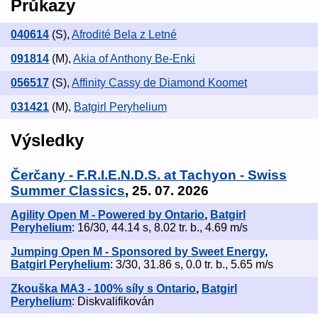
Průkazy
040614
(S)
,
Afrodité Bela z Letné
091814
(M)
,
Akia of Anthony Be-Enki
056517
(S)
,
Affinity Cassy de Diamond Koomet
031421
(M)
,
Batgirl Peryhelium
Výsledky
Čerčany - F.R.I.E.N.D.S. at Tachyon - Swiss
Summer Classics
, 25. 07. 2026
Agility Open M - Powered by Ontario
,
Batgirl
Peryhelium
: 16/30, 44.14 s, 8.02 tr. b., 4.69 m/s
Jumping Open M - Sponsored by Sweet Energy
,
Batgirl Peryhelium
: 3/30, 31.86 s, 0.0 tr. b., 5.65 m/s
Zkouška MA3 - 100% síly s Ontario
,
Batgirl
Peryhelium
: Diskvalifikován