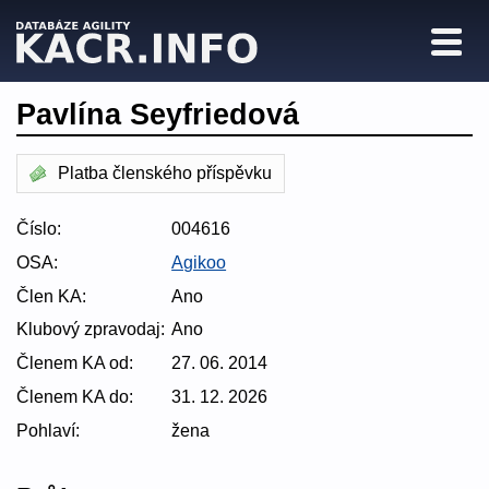
Pavlína Seyfriedová
Platba členského příspěvku
Číslo:
004616
OSA:
Agikoo
Člen KA:
Ano
Klubový zpravodaj:
Ano
Členem KA od:
27. 06. 2014
Členem KA do:
31. 12. 2026
Pohlaví:
žena