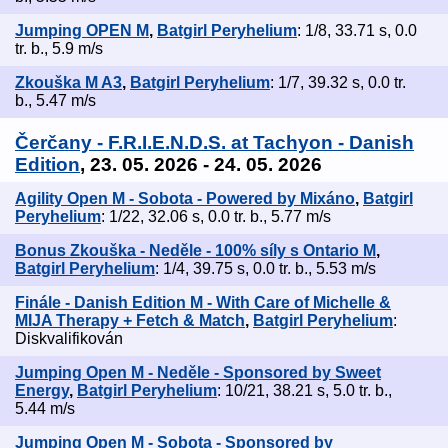
Jumping OPEN M
,
Batgirl Peryhelium
: 1/8, 33.71 s, 0.0
tr. b., 5.9 m/s
Zkouška M A3
,
Batgirl Peryhelium
: 1/7, 39.32 s, 0.0 tr.
b., 5.47 m/s
Čerčany - F.R.I.E.N.D.S. at Tachyon - Danish
Edition
, 23. 05. 2026 - 24. 05. 2026
Agility Open M - Sobota - Powered by Mixáno
,
Batgirl
Peryhelium
: 1/22, 32.06 s, 0.0 tr. b., 5.77 m/s
Bonus Zkouška - Neděle - 100% síly s Ontario M
,
Batgirl Peryhelium
: 1/4, 39.75 s, 0.0 tr. b., 5.53 m/s
Finále - Danish Edition M - With Care of Michelle &
MIJA Therapy + Fetch & Match
,
Batgirl Peryhelium
:
Diskvalifikován
Jumping Open M - Neděle - Sponsored by Sweet
Energy
,
Batgirl Peryhelium
: 10/21, 38.21 s, 5.0 tr. b.,
5.44 m/s
Jumping Open M - Sobota - Sponsored by