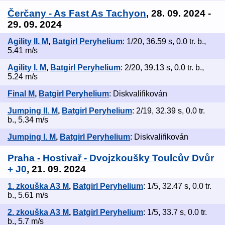
Čerčany - As Fast As Tachyon
, 28. 09. 2024 -
29. 09. 2024
Agility II. M
,
Batgirl Peryhelium
: 1/20, 36.59 s, 0.0 tr. b.,
5.41 m/s
Agility I. M
,
Batgirl Peryhelium
: 2/20, 39.13 s, 0.0 tr. b.,
5.24 m/s
Final M
,
Batgirl Peryhelium
: Diskvalifikován
Jumping II. M
,
Batgirl Peryhelium
: 2/19, 32.39 s, 0.0 tr.
b., 5.34 m/s
Jumping I. M
,
Batgirl Peryhelium
: Diskvalifikován
Praha - Hostivař - Dvojzkoušky Toulcův Dvůr
+ J0
, 21. 09. 2024
1. zkouška A3 M
,
Batgirl Peryhelium
: 1/5, 32.47 s, 0.0 tr.
b., 5.61 m/s
2. zkouška A3 M
,
Batgirl Peryhelium
: 1/5, 33.7 s, 0.0 tr.
b., 5.7 m/s