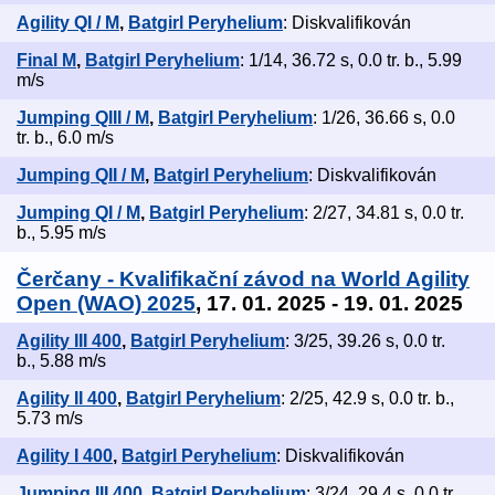
Agility QI / M
,
Batgirl Peryhelium
: Diskvalifikován
Final M
,
Batgirl Peryhelium
: 1/14, 36.72 s, 0.0 tr. b., 5.99
m/s
Jumping QIII / M
,
Batgirl Peryhelium
: 1/26, 36.66 s, 0.0
tr. b., 6.0 m/s
Jumping QII / M
,
Batgirl Peryhelium
: Diskvalifikován
Jumping QI / M
,
Batgirl Peryhelium
: 2/27, 34.81 s, 0.0 tr.
b., 5.95 m/s
Čerčany - Kvalifikační závod na World Agility
Open (WAO) 2025
, 17. 01. 2025 - 19. 01. 2025
Agility III 400
,
Batgirl Peryhelium
: 3/25, 39.26 s, 0.0 tr.
b., 5.88 m/s
Agility II 400
,
Batgirl Peryhelium
: 2/25, 42.9 s, 0.0 tr. b.,
5.73 m/s
Agility I 400
,
Batgirl Peryhelium
: Diskvalifikován
Jumping III 400
,
Batgirl Peryhelium
: 3/24, 29.4 s, 0.0 tr.