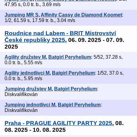
47.95 s, 0.0 tr. b., 3.69 m/s
Jumping MR S
,
Affinity Cassy de Diamond Koomet
:
1/2, 61.59 s, 17.59 tr. b., 3.04 m/s
Roudnice nad Labem - BRIT Mistrovství
České republiky 2025
, 06. 09. 2025 - 07. 09.
2025
Agility družstev M
,
Batgirl Peryhelium
: 5/52, 37.28 s,
0.0 tr. b., 5.55 m/s
Agility jednotlivci M
,
Batgirl Peryhelium
: 1/52, 37.0 s,
0.0 tr. b., 5.95 m/s
Jumping družstev M
,
Batgirl Peryhelium
:
Diskvalifikován
Jumping jednotlivci M
,
Batgirl Peryhelium
:
Diskvalifikován
Praha - PRAGUE AGILITY PARTY 2025
, 08.
08. 2025 - 10. 08. 2025