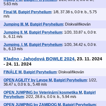
5.63 m/s
Final M
,
Batgirl Peryhelium
: 1/8, 37.38 s, 0.0 tr. b., 5.75
m/s
Jumping III. M
,
Batgirl Peryhelium
: Diskvalifikován
Jumping II. M
,
Batgirl Peryhelium
: 1/20, 33.87 s, 0.0 tr.
b., 6.11 m/s
Jumping. I. M
,
Batgirl Peryhelium
: 1/20, 34.42 s, 0.0 tr.
b., 6.13 m/s
Kladno - Jahodová BOWLE 2024
, 23. 11. 2024
- 24. 11. 2024
FINÁLE M
,
Batgirl Peryhelium
: Diskvalifikován
OPEN AGILITY by Løype M
,
Batgirl Peryhelium
: 1/22,
36.47 s, 0.0 tr. b., 5.48 m/s
OPEN JUMPING by Veterinární kosmetika M
,
Batgirl
Peryhelium
: 2/22, 28.8 s, 0.0 tr. b., 5.94 m/s
OPEN JUMPING by ZAMIDOG M
,
Batgirl Peryhelium
: