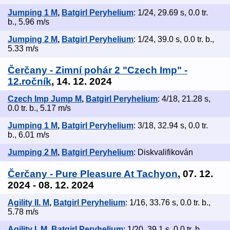
Jumping 1 M
,
Batgirl Peryhelium
: 1/24, 29.69 s, 0.0 tr.
b., 5.96 m/s
Jumping 2 M
,
Batgirl Peryhelium
: 1/24, 39.0 s, 0.0 tr. b.,
5.33 m/s
Čerčany - Zimní pohár 2 "Czech Imp" -
12.ročník
, 14. 12. 2024
Czech Imp Jump M
,
Batgirl Peryhelium
: 4/18, 21.28 s,
0.0 tr. b., 5.17 m/s
Jumping 1 M
,
Batgirl Peryhelium
: 3/18, 32.94 s, 0.0 tr.
b., 6.01 m/s
Jumping 2 M
,
Batgirl Peryhelium
: Diskvalifikován
Čerčany - Pure Pleasure At Tachyon
, 07. 12.
2024 - 08. 12. 2024
Agility II. M
,
Batgirl Peryhelium
: 1/16, 33.76 s, 0.0 tr. b.,
5.78 m/s
Agility I. M
,
Batgirl Peryhelium
: 1/20, 39.1 s, 0.0 tr. b.,