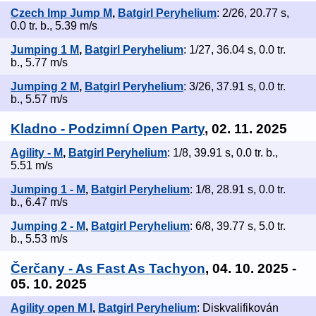
Czech Imp Jump M
,
Batgirl Peryhelium
: 2/26, 20.77 s,
0.0 tr. b., 5.39 m/s
Jumping 1 M
,
Batgirl Peryhelium
: 1/27, 36.04 s, 0.0 tr.
b., 5.77 m/s
Jumping 2 M
,
Batgirl Peryhelium
: 3/26, 37.91 s, 0.0 tr.
b., 5.57 m/s
Kladno - Podzimní Open Party
, 02. 11. 2025
Agility - M
,
Batgirl Peryhelium
: 1/8, 39.91 s, 0.0 tr. b.,
5.51 m/s
Jumping 1 - M
,
Batgirl Peryhelium
: 1/8, 28.91 s, 0.0 tr.
b., 6.47 m/s
Jumping 2 - M
,
Batgirl Peryhelium
: 6/8, 39.77 s, 5.0 tr.
b., 5.53 m/s
Čerčany - As Fast As Tachyon
, 04. 10. 2025 -
05. 10. 2025
Agility open M I
,
Batgirl Peryhelium
: Diskvalifikován