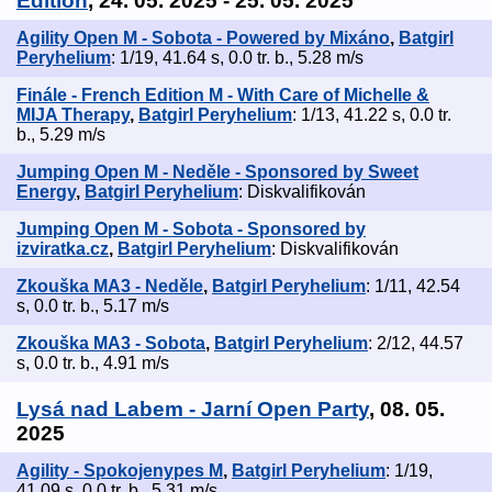
Edition
, 24. 05. 2025 - 25. 05. 2025
Agility Open M - Sobota - Powered by Mixáno
,
Batgirl
Peryhelium
: 1/19, 41.64 s, 0.0 tr. b., 5.28 m/s
Finále - French Edition M - With Care of Michelle &
MIJA Therapy
,
Batgirl Peryhelium
: 1/13, 41.22 s, 0.0 tr.
b., 5.29 m/s
Jumping Open M - Neděle - Sponsored by Sweet
Energy
,
Batgirl Peryhelium
: Diskvalifikován
Jumping Open M - Sobota - Sponsored by
izviratka.cz
,
Batgirl Peryhelium
: Diskvalifikován
Zkouška MA3 - Neděle
,
Batgirl Peryhelium
: 1/11, 42.54
s, 0.0 tr. b., 5.17 m/s
Zkouška MA3 - Sobota
,
Batgirl Peryhelium
: 2/12, 44.57
s, 0.0 tr. b., 4.91 m/s
Lysá nad Labem - Jarní Open Party
, 08. 05.
2025
Agility - Spokojenypes M
,
Batgirl Peryhelium
: 1/19,
41.09 s, 0.0 tr. b., 5.31 m/s