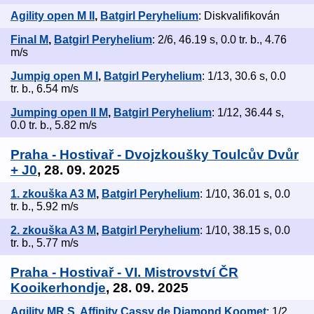
Agility open M II
,
Batgirl Peryhelium
: Diskvalifikován
Final M
,
Batgirl Peryhelium
: 2/6, 46.19 s, 0.0 tr. b., 4.76
m/s
Jumpig open M I
,
Batgirl Peryhelium
: 1/13, 30.6 s, 0.0
tr. b., 6.54 m/s
Jumping open II M
,
Batgirl Peryhelium
: 1/12, 36.44 s,
0.0 tr. b., 5.82 m/s
Praha - Hostivař - Dvojzkoušky Toulcův Dvůr
+ J0
, 28. 09. 2025
1. zkouška A3 M
,
Batgirl Peryhelium
: 1/10, 36.01 s, 0.0
tr. b., 5.92 m/s
2. zkouška A3 M
,
Batgirl Peryhelium
: 1/10, 38.15 s, 0.0
tr. b., 5.77 m/s
Praha - Hostivař - VI. Mistrovství ČR
Kooikerhondje
, 28. 09. 2025
Agility MR S
,
Affinity Cassy de Diamond Koomet
: 1/2,