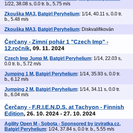
1/22, 38.08 s, 0.0 tr. b., 5.75 m/s
Zkouška MA3
,
Batgirl Peryhelium
: 1/14, 40.11 s, 0.0 tr.
b., 5.48 m/s
Zkouška MA3
,
Batgirl Peryhelium
: Diskvalifikován
Čerčany - Zimní pohár 1 "Czech Imp" -
12.ročník
, 09. 11. 2024
Czech Imp Jump M
,
Batgirl Peryhelium
: 1/14, 22.03 s,
0.0 tr. b., 5.72 m/s
Jumping 1 M
,
Batgirl Peryhelium
: 1/14, 35.93 s, 0.0 tr.
b., 6.12 m/s
Jumping 2 M
,
Batgirl Peryhelium
: 1/14, 34.11 s, 0.0 tr.
b., 6.04 m/s
Čerčany - F.R.I.E.N.D.S. at Tachyon - Finnish
Edition
, 26. 10. 2024 - 27. 10. 2024
Agility Open M - Sobota - Sponsored by izviratka.cz
,
Batgirl Peryhelium
: 1/24, 37.84 s, 0.0 tr. b., 5.55 m/s