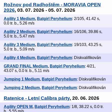
Rožnov pod Radhoštěm - MORAVIA OPEN
2026
, 03. 07. 2026 - 05. 07. 2026
Agility 1 Medium
,
Batgirl Peryhelium
: 2/105, 41.42 s,
0.0 tr. b., 5.26 m/s
Agility 2 Medium
,
Batgirl Peryhelium
: 16/106, 39.86 s,
5.0 tr. b., 5.47 m/s
Agility 3 Medium
,
Batgirl Peryhelium
: 19/103, 43.25 s,
5.0 tr. b., 5.09 m/s
Agility 4 Medium
,
Batgirl Peryhelium
: Diskvalifikován
GRAND FINAL Medium
,
Batgirl Peryhelium
: 4/21,
43.07 s, 0.0 tr. b., 5.11 m/s
Jumping 1 Medium
,
Batgirl Peryhelium
: Diskvalifikován
Jumping 2 Medium
,
Batgirl Peryhelium
: Diskvalifikován
Ratenice - Letní Calibra párty
, 20. 06. 2026
Agility OPEN M
,
Batgirl Peryhelium
: 1/8, 38.22 s, 0.0 tr.
b., 5.55 m/s