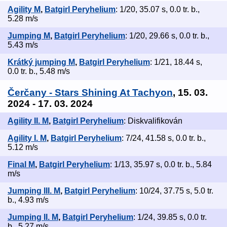
Agility M
,
Batgirl Peryhelium
: 1/20, 35.07 s, 0.0 tr. b.,
5.28 m/s
Jumping M
,
Batgirl Peryhelium
: 1/20, 29.66 s, 0.0 tr. b.,
5.43 m/s
Krátký jumping M
,
Batgirl Peryhelium
: 1/21, 18.44 s,
0.0 tr. b., 5.48 m/s
Čerčany - Stars Shining At Tachyon
, 15. 03.
2024 - 17. 03. 2024
Agility II. M
,
Batgirl Peryhelium
: Diskvalifikován
Agility I. M
,
Batgirl Peryhelium
: 7/24, 41.58 s, 0.0 tr. b.,
5.12 m/s
Final M
,
Batgirl Peryhelium
: 1/13, 35.97 s, 0.0 tr. b., 5.84
m/s
Jumping III. M
,
Batgirl Peryhelium
: 10/24, 37.75 s, 5.0 tr.
b., 4.93 m/s
Jumping II. M
,
Batgirl Peryhelium
: 1/24, 39.85 s, 0.0 tr.
b., 5.27 m/s