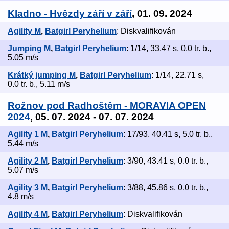
Kladno - Hvězdy září v září
, 01. 09. 2024
Agility M
,
Batgirl Peryhelium
: Diskvalifikován
Jumping M
,
Batgirl Peryhelium
: 1/14, 33.47 s, 0.0 tr. b.,
5.05 m/s
Krátký jumping M
,
Batgirl Peryhelium
: 1/14, 22.71 s,
0.0 tr. b., 5.11 m/s
Rožnov pod Radhoštěm - MORAVIA OPEN
2024
, 05. 07. 2024 - 07. 07. 2024
Agility 1 M
,
Batgirl Peryhelium
: 17/93, 40.41 s, 5.0 tr. b.,
5.44 m/s
Agility 2 M
,
Batgirl Peryhelium
: 3/90, 43.41 s, 0.0 tr. b.,
5.07 m/s
Agility 3 M
,
Batgirl Peryhelium
: 3/88, 45.86 s, 0.0 tr. b.,
4.8 m/s
Agility 4 M
,
Batgirl Peryhelium
: Diskvalifikován