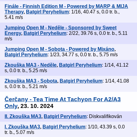
Finále - Finnish Edition M - Powered by MARP & MIJA
Therapy
,
Batgirl Peryhelium
: 1/16, 40.47 s, 0.0 tr. b.,
5.41 m/s
Jumping Open M - Neděle - Sponsored by Sweet
Energy
,
Batgirl Peryhelium
: 2/22, 39.76 s, 0.0 tr. b., 5.11
m/s
Jumping Open M - Sobota - Powered by Mixáno
,
Batgirl Peryhelium
: 1/23, 34.77 s, 0.0 tr. b., 5.75 m/s
Zkouška MA3 - Neděle
,
Batgirl Peryhelium
: 1/14, 41.12
s, 0.0 tr. b., 5.25 m/s
Zkouška MA3 - Sobota
,
Batgirl Peryhelium
: 1/14, 41.08
s, 0.0 tr. b., 5.21 m/s
Čerčany - Tea Time At Tachyon For A2/A3
Only
, 23. 10. 2024
II. Zkouška MA3
,
Batgirl Peryhelium
: Diskvalifikován
I. Zkouška MA3
,
Batgirl Peryhelium
: 1/10, 43.39 s, 0.0
tr. b., 5.07 m/s