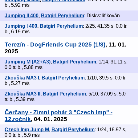
b., 5.92 m/s
Jumping II 400
,
Batgirl Peryhelium
: Diskvalifikován
Jumping I 400
,
Batgirl Peryhelium
: 2/25, 41.35 s, 0.0 tr.
b., 6.19 m/s
Terezín - DogFriends Cup 2025 (1/3)
, 11. 01.
2025
Jumping M (A2+A3)
,
Batgirl Peryhelium
: 1/14, 31.11 s,
0.0 tr. b., 5.88 m/s
Zkouška MA3 I
,
Batgirl Peryhelium
: 1/10, 39.5 s, 0.0 tr.
b., 5.27 m/s
Zkouška MA3 II
,
Batgirl Peryhelium
: 5/10, 37.09 s, 5.0
tr. b., 5.39 m/s
Čerčany - Zimní pohár 3 "Czech Imp" -
12.ročník
, 04. 01. 2025
Czech Imp Jump M
,
Batgirl Peryhelium
: 1/24, 18.97 s,
0.0 tr. b., 5.9 m/s