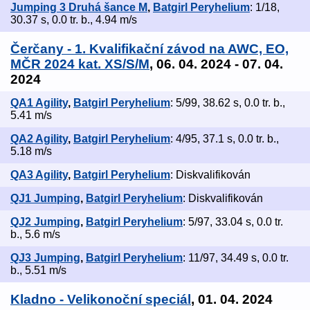
Jumping 3 Druhá šance M
,
Batgirl Peryhelium
: 1/18,
30.37 s, 0.0 tr. b., 4.94 m/s
Čerčany - 1. Kvalifikační závod na AWC, EO,
MČR 2024 kat. XS/S/M
, 06. 04. 2024 - 07. 04.
2024
QA1 Agility
,
Batgirl Peryhelium
: 5/99, 38.62 s, 0.0 tr. b.,
5.41 m/s
QA2 Agility
,
Batgirl Peryhelium
: 4/95, 37.1 s, 0.0 tr. b.,
5.18 m/s
QA3 Agility
,
Batgirl Peryhelium
: Diskvalifikován
QJ1 Jumping
,
Batgirl Peryhelium
: Diskvalifikován
QJ2 Jumping
,
Batgirl Peryhelium
: 5/97, 33.04 s, 0.0 tr.
b., 5.6 m/s
QJ3 Jumping
,
Batgirl Peryhelium
: 11/97, 34.49 s, 0.0 tr.
b., 5.51 m/s
Kladno - Velikonoční speciál
, 01. 04. 2024