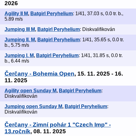
2026
Agility II M
,
Batgirl Peryhelium
: 1/41, 37.03 s, 0.0 tr. b.,
5.89 m/s
Jumping III M
,
Batgirl Peryhelium
: Diskvalifikován
Jumping II. M
,
Batgirl Peryhelium
: 1/41, 35.65 s, 0.0 tr.
b., 5.75 m/s
Jumping I. M
,
Batgirl Peryhelium
: 1/41, 31.85 s, 0.0 tr.
b., 6.44 m/s
Čerčany - Bohemia Open
, 15. 11. 2025 - 16.
11. 2025
Agility open Sunday M
,
Batgirl Peryhelium
:
Diskvalifikován
Jumping open Sunday M
,
Batgirl Peryhelium
:
Diskvalifikován
Čerčany - Zimní pohár 1 "Czech Imp" -
13.ročník
, 08. 11. 2025