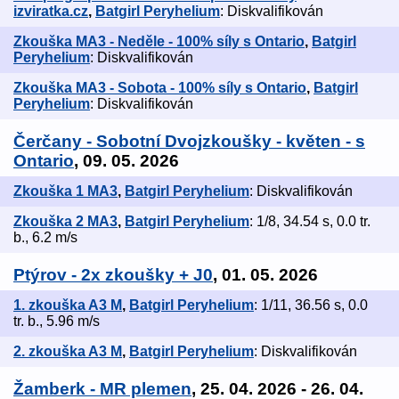
izviratka.cz
,
Batgirl Peryhelium
: Diskvalifikován
Zkouška MA3 - Neděle - 100% síly s Ontario
,
Batgirl
Peryhelium
: Diskvalifikován
Zkouška MA3 - Sobota - 100% síly s Ontario
,
Batgirl
Peryhelium
: Diskvalifikován
Čerčany - Sobotní Dvojzkoušky - květen - s
Ontario
, 09. 05. 2026
Zkouška 1 MA3
,
Batgirl Peryhelium
: Diskvalifikován
Zkouška 2 MA3
,
Batgirl Peryhelium
: 1/8, 34.54 s, 0.0 tr.
b., 6.2 m/s
Ptýrov - 2x zkoušky + J0
, 01. 05. 2026
1. zkouška A3 M
,
Batgirl Peryhelium
: 1/11, 36.56 s, 0.0
tr. b., 5.96 m/s
2. zkouška A3 M
,
Batgirl Peryhelium
: Diskvalifikován
Žamberk - MR plemen
, 25. 04. 2026 - 26. 04.