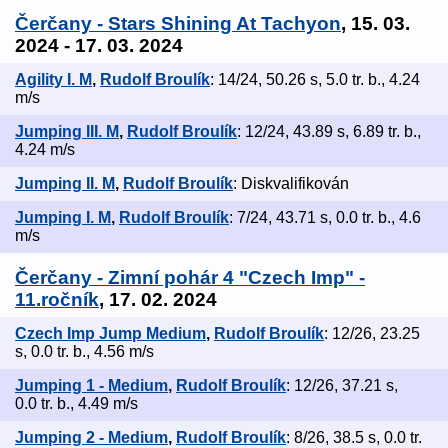
Čerčany - Stars Shining At Tachyon
, 15. 03.
2024 - 17. 03. 2024
Agility I. M
,
Rudolf Broulík
: 14/24, 50.26 s, 5.0 tr. b., 4.24
m/s
Jumping III. M
,
Rudolf Broulík
: 12/24, 43.89 s, 6.89 tr. b.,
4.24 m/s
Jumping II. M
,
Rudolf Broulík
: Diskvalifikován
Jumping I. M
,
Rudolf Broulík
: 7/24, 43.71 s, 0.0 tr. b., 4.6
m/s
Čerčany - Zimní pohár 4 "Czech Imp" -
11.ročník
, 17. 02. 2024
Czech Imp Jump Medium
,
Rudolf Broulík
: 12/26, 23.25
s, 0.0 tr. b., 4.56 m/s
Jumping 1 - Medium
,
Rudolf Broulík
: 12/26, 37.21 s,
0.0 tr. b., 4.49 m/s
Jumping 2 - Medium
,
Rudolf Broulík
: 8/26, 38.5 s, 0.0 tr.