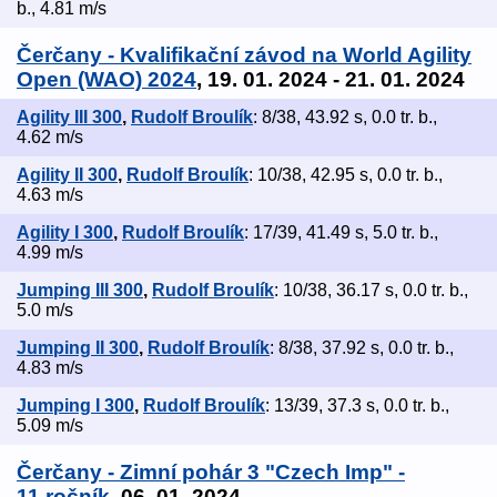
b., 4.81 m/s
Čerčany - Kvalifikační závod na World Agility
Open (WAO) 2024
, 19. 01. 2024 - 21. 01. 2024
Agility III 300
,
Rudolf Broulík
: 8/38, 43.92 s, 0.0 tr. b.,
4.62 m/s
Agility II 300
,
Rudolf Broulík
: 10/38, 42.95 s, 0.0 tr. b.,
4.63 m/s
Agility I 300
,
Rudolf Broulík
: 17/39, 41.49 s, 5.0 tr. b.,
4.99 m/s
Jumping III 300
,
Rudolf Broulík
: 10/38, 36.17 s, 0.0 tr. b.,
5.0 m/s
Jumping II 300
,
Rudolf Broulík
: 8/38, 37.92 s, 0.0 tr. b.,
4.83 m/s
Jumping I 300
,
Rudolf Broulík
: 13/39, 37.3 s, 0.0 tr. b.,
5.09 m/s
Čerčany - Zimní pohár 3 "Czech Imp" -
11.ročník
, 06. 01. 2024