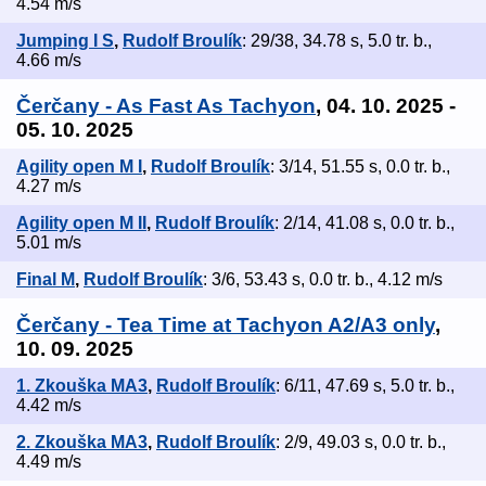
4.54 m/s
Jumping I S
,
Rudolf Broulík
: 29/38, 34.78 s, 5.0 tr. b.,
4.66 m/s
Čerčany - As Fast As Tachyon
, 04. 10. 2025 -
05. 10. 2025
Agility open M I
,
Rudolf Broulík
: 3/14, 51.55 s, 0.0 tr. b.,
4.27 m/s
Agility open M II
,
Rudolf Broulík
: 2/14, 41.08 s, 0.0 tr. b.,
5.01 m/s
Final M
,
Rudolf Broulík
: 3/6, 53.43 s, 0.0 tr. b., 4.12 m/s
Čerčany - Tea Time at Tachyon A2/A3 only
,
10. 09. 2025
1. Zkouška MA3
,
Rudolf Broulík
: 6/11, 47.69 s, 5.0 tr. b.,
4.42 m/s
2. Zkouška MA3
,
Rudolf Broulík
: 2/9, 49.03 s, 0.0 tr. b.,
4.49 m/s