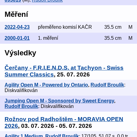
Měření
2022-04-23
přeměřeno komisí KAČR
35.5 cm
M
2000-01-01
1. měření
35.5 cm
M
Výsledky
Čerčany - F.R.I.E.N.D.S. at Tachyon - Swiss
Summer Classics
, 25. 07. 2026
Agility Open M - Powered by Ontario
,
Rudolf Broulík
:
Diskvalifikován
Jumping Open M - Sponsored by Sweet Energy
,
Rudolf Broulík
: Diskvalifikován
Rožnov pod Radhoštěm - MORAVIA OPEN
2026
, 03. 07. 2026 - 05. 07. 2026
Agility 1 Medium
,
Rudolf Broulík
: 17/105, 51.07 s, 0.0 tr.