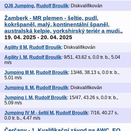
QJ6 Jumping
,
Rudolf Broulík
: Diskvalifikován
Žamberk - MR plemen - šeltie, pudl,
kokršpaněl, malý, kontinentální španěl,
australská kelpie, yorkshirský teriér a mudi.
,
19. 04. 2025 - 20. 04. 2025
Agility II M
,
Rudolf Broulík
: Diskvalifikován
Agility I. M
,
Rudolf Broulík
: 9/51, 43.62 s, 0.0 tr. b., 5.04
m/s
Jumping III M
,
Rudolf Broulík
: 13/46, 38.13 s, 0.0 tr. b.,
5.01 m/s
Jumping II. M
,
Rudolf Broulík
: Diskvalifikován
Jumping I. M
,
Rudolf Broulík
: 15/47, 43.26 s, 0.0 tr. b.,
5.09 m/s
Jumping IV M - šeltií M
,
Rudolf Broulík
: 7/16, 40.27 s,
0.0 tr. b., 4.47 m/s
Čerčany - 1. Kvalifikační závod na AWC, EO,