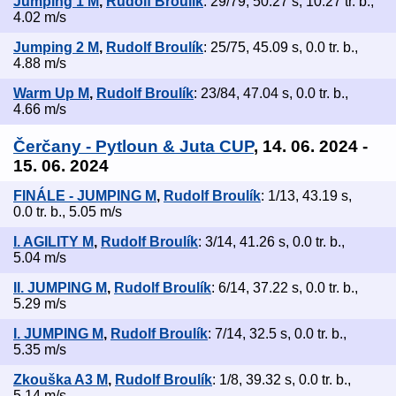
Jumping 1 M
,
Rudolf Broulík
: 29/79, 50.27 s, 10.27 tr. b.,
4.02 m/s
Jumping 2 M
,
Rudolf Broulík
: 25/75, 45.09 s, 0.0 tr. b.,
4.88 m/s
Warm Up M
,
Rudolf Broulík
: 23/84, 47.04 s, 0.0 tr. b.,
4.66 m/s
Čerčany - Pytloun & Juta CUP
, 14. 06. 2024 -
15. 06. 2024
FINÁLE - JUMPING M
,
Rudolf Broulík
: 1/13, 43.19 s,
0.0 tr. b., 5.05 m/s
I. AGILITY M
,
Rudolf Broulík
: 3/14, 41.26 s, 0.0 tr. b.,
5.04 m/s
II. JUMPING M
,
Rudolf Broulík
: 6/14, 37.22 s, 0.0 tr. b.,
5.29 m/s
I. JUMPING M
,
Rudolf Broulík
: 7/14, 32.5 s, 0.0 tr. b.,
5.35 m/s
Zkouška A3 M
,
Rudolf Broulík
: 1/8, 39.32 s, 0.0 tr. b.,
5.14 m/s