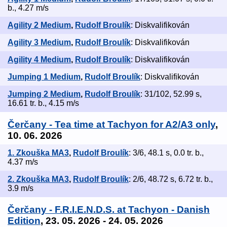
b., 4.27 m/s
Agility 2 Medium
,
Rudolf Broulík
: Diskvalifikován
Agility 3 Medium
,
Rudolf Broulík
: Diskvalifikován
Agility 4 Medium
,
Rudolf Broulík
: Diskvalifikován
Jumping 1 Medium
,
Rudolf Broulík
: Diskvalifikován
Jumping 2 Medium
,
Rudolf Broulík
: 31/102, 52.99 s,
16.61 tr. b., 4.15 m/s
Čerčany - Tea time at Tachyon for A2/A3 only
,
10. 06. 2026
1. Zkouška MA3
,
Rudolf Broulík
: 3/6, 48.1 s, 0.0 tr. b.,
4.37 m/s
2. Zkouška MA3
,
Rudolf Broulík
: 2/6, 48.72 s, 6.72 tr. b.,
3.9 m/s
Čerčany - F.R.I.E.N.D.S. at Tachyon - Danish
Edition
, 23. 05. 2026 - 24. 05. 2026