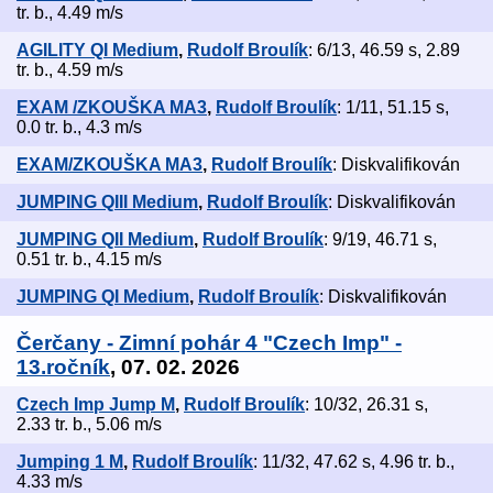
tr. b., 4.49 m/s
AGILITY QI Medium
,
Rudolf Broulík
: 6/13, 46.59 s, 2.89
tr. b., 4.59 m/s
EXAM /ZKOUŠKA MA3
,
Rudolf Broulík
: 1/11, 51.15 s,
0.0 tr. b., 4.3 m/s
EXAM/ZKOUŠKA MA3
,
Rudolf Broulík
: Diskvalifikován
JUMPING QIII Medium
,
Rudolf Broulík
: Diskvalifikován
JUMPING QII Medium
,
Rudolf Broulík
: 9/19, 46.71 s,
0.51 tr. b., 4.15 m/s
JUMPING QI Medium
,
Rudolf Broulík
: Diskvalifikován
Čerčany - Zimní pohár 4 "Czech Imp" -
13.ročník
, 07. 02. 2026
Czech Imp Jump M
,
Rudolf Broulík
: 10/32, 26.31 s,
2.33 tr. b., 5.06 m/s
Jumping 1 M
,
Rudolf Broulík
: 11/32, 47.62 s, 4.96 tr. b.,
4.33 m/s