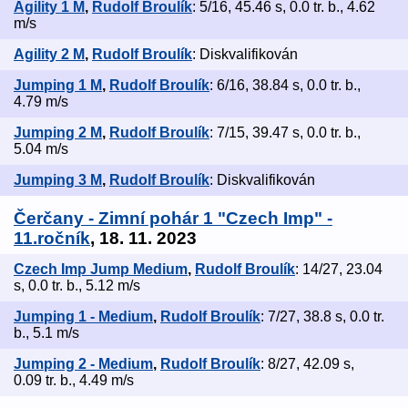
Agility 1 M
,
Rudolf Broulík
: 5/16, 45.46 s, 0.0 tr. b., 4.62
m/s
Agility 2 M
,
Rudolf Broulík
: Diskvalifikován
Jumping 1 M
,
Rudolf Broulík
: 6/16, 38.84 s, 0.0 tr. b.,
4.79 m/s
Jumping 2 M
,
Rudolf Broulík
: 7/15, 39.47 s, 0.0 tr. b.,
5.04 m/s
Jumping 3 M
,
Rudolf Broulík
: Diskvalifikován
Čerčany - Zimní pohár 1 "Czech Imp" -
11.ročník
, 18. 11. 2023
Czech Imp Jump Medium
,
Rudolf Broulík
: 14/27, 23.04
s, 0.0 tr. b., 5.12 m/s
Jumping 1 - Medium
,
Rudolf Broulík
: 7/27, 38.8 s, 0.0 tr.
b., 5.1 m/s
Jumping 2 - Medium
,
Rudolf Broulík
: 8/27, 42.09 s,
0.09 tr. b., 4.49 m/s