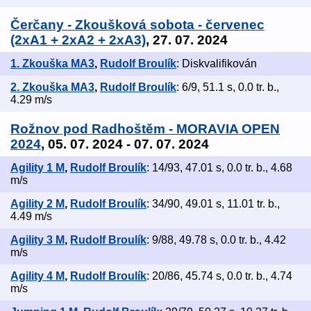
Čerčany - Zkoušková sobota - červenec
(2xA1 + 2xA2 + 2xA3)
, 27. 07. 2024
1. Zkouška MA3
,
Rudolf Broulík
: Diskvalifikován
2. Zkouška MA3
,
Rudolf Broulík
: 6/9, 51.1 s, 0.0 tr. b.,
4.29 m/s
Rožnov pod Radhoštěm - MORAVIA OPEN
2024
, 05. 07. 2024 - 07. 07. 2024
Agility 1 M
,
Rudolf Broulík
: 14/93, 47.01 s, 0.0 tr. b., 4.68
m/s
Agility 2 M
,
Rudolf Broulík
: 34/90, 49.01 s, 11.01 tr. b.,
4.49 m/s
Agility 3 M
,
Rudolf Broulík
: 9/88, 49.78 s, 0.0 tr. b., 4.42
m/s
Agility 4 M
,
Rudolf Broulík
: 20/86, 45.74 s, 0.0 tr. b., 4.74
m/s