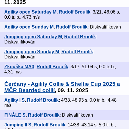
11. 2025
Agility open Saturday M
,
Rudolf Broulík
: 3/21, 46.06 s,
0.0 tr. b., 4.73 m/s
Agility open Sunday M
,
Rudolf Broulík
: Diskvalifikován
Jumping open Saturday M
,
Rudolf Broulík
:
Diskvalifikován
Jumping open Sunday M
,
Rudolf Broulík
:
Diskvalifikován
Zkouška MA3
,
Rudolf Broulík
: 3/17, 51.04 s, 0.0 tr. b.,
4.31 m/s
Čerčany - Agility Collie & Sheltie Cup 2025 a
MČR Bearded collií
, 09. 11. 2025
Agility I S
,
Rudolf Broulík
: 4/38, 48.93 s, 0.0 tr. b., 4.48
m/s
FINÁLE S
,
Rudolf Broulík
: Diskvalifikován
Jumping II S
,
Rudolf Broulík
: 14/38, 43.14 s, 5.0 tr. b.,