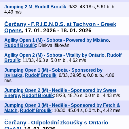
Jumping 2 M
,
Rudolf Broulík
: 9/32, 43.18 s, 5.61 tr. b.,
4.49 m/s
Čerčany - F.R.I.E.N.D.S. at Tachyon - Greek
Opens
, 17. 01. 2026 - 18. 01. 2026
Agility Open 1 (M) - Sobota - Powered by Mixáno
,
Rudolf Broulík
: Diskvalifikován
Agility Open 2 (M) - Sobota - Vitality by Ontario
,
Rudolf
Broulík
: 11/33, 46.3 s, 5.0 tr. b., 4.62 m/s
Jumping Open 1 (M) - Sobota - Sponsored by
Izviratka
,
Rudolf Broulík
: 6/33, 39.95 s, 0.0 tr. b., 4.86
m/s
Jumping Open 2 (M) - Neděle - Sponsored by Sweet
Energy
,
Rudolf Broulík
: 8/28, 48.76 s, 0.0 tr. b., 4.43 m/s
Jumping Open 3 (M) - Neděle - Sponsored by Fetch &
Match
,
Rudolf Broulík
: 10/30, 45.04 s, 0.0 tr. b., 4.42 m/s
Čerčany - Odpolední zkoušky s Ontario
(2xA3)
, 16. 01. 2026