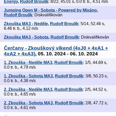
Energy
,
Rudolf Broulík
: 8/22, 45.01 s, 0.0 tr. b., 4.51 m/s
Jumping Open M - Sobota - Powered by Mixáno
,
Rudolf Broulík
: Diskvalifikován
Zkouška MA3 - Neděle
,
Rudolf Broulík
: 5/14, 52.46 s,
6.46 tr. b., 4.12 m/s
Zkouška MA3 - Sobota
,
Rudolf Broulík
: Diskvalifikován
Čerčany - Zkouškový víkend (4xJ0 + 4xA1 +
4xA2 + 4xA3)
, 05. 10. 2024 - 06. 10. 2024
1. Zkouška - Neděle MA3
,
Rudolf Broulík
: 1/5, 44.69 s,
0.0 tr. b., 4.79 m/s
1. Zkouška - Sobota MA3
,
Rudolf Broulík
: 3/8, 50.23 s,
0.0 tr. b., 4.38 m/s
2. Zkouška - Neděle MA3
,
Rudolf Broulík
: 2/5, 44.52 s,
0.0 tr. b., 4.65 m/s
2. Zkouška - Sobota MA3
,
Rudolf Broulík
: 2/8, 47.72 s,
0.0 tr. b., 4.61 m/s