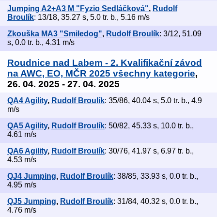
Jumping A2+A3 M "Fyzio Sedláčková"
,
Rudolf
Broulík
: 13/18, 35.27 s, 5.0 tr. b., 5.16 m/s
Zkouška MA3 "Smiledog"
,
Rudolf Broulík
: 3/12, 51.09
s, 0.0 tr. b., 4.31 m/s
Roudnice nad Labem - 2. Kvalifikační závod
na AWC, EO, MČR 2025 všechny kategorie
,
26. 04. 2025 - 27. 04. 2025
QA4 Agility
,
Rudolf Broulík
: 35/86, 40.04 s, 5.0 tr. b., 4.9
m/s
QA5 Agility
,
Rudolf Broulík
: 50/82, 45.33 s, 10.0 tr. b.,
4.61 m/s
QA6 Agility
,
Rudolf Broulík
: 30/76, 41.97 s, 6.97 tr. b.,
4.53 m/s
QJ4 Jumping
,
Rudolf Broulík
: 38/85, 33.93 s, 0.0 tr. b.,
4.95 m/s
QJ5 Jumping
,
Rudolf Broulík
: 31/84, 40.32 s, 0.0 tr. b.,
4.76 m/s