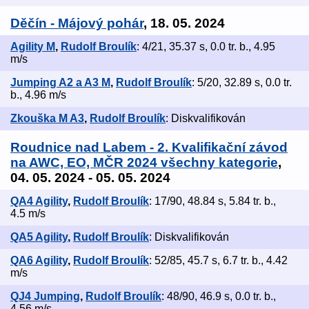
Děčín - Májový pohár
, 18. 05. 2024
Agility M
,
Rudolf Broulík
: 4/21, 35.37 s, 0.0 tr. b., 4.95
m/s
Jumping A2 a A3 M
,
Rudolf Broulík
: 5/20, 32.89 s, 0.0 tr.
b., 4.96 m/s
Zkouška M A3
,
Rudolf Broulík
: Diskvalifikován
Roudnice nad Labem - 2. Kvalifikační závod
na AWC, EO, MČR 2024 všechny kategorie
,
04. 05. 2024 - 05. 05. 2024
QA4 Agility
,
Rudolf Broulík
: 17/90, 48.84 s, 5.84 tr. b.,
4.5 m/s
QA5 Agility
,
Rudolf Broulík
: Diskvalifikován
QA6 Agility
,
Rudolf Broulík
: 52/85, 45.7 s, 6.7 tr. b., 4.42
m/s
QJ4 Jumping
,
Rudolf Broulík
: 48/90, 46.9 s, 0.0 tr. b.,
4.56 m/s