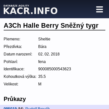
A3Ch Halle Berry Sněžný tygr
Plemeno:
Sheltie
Přezdívka:
Bára
Datum narození:
02. 02. 2018
Pohlaví:
fena
Identifikace:
900085000543623
Kohoutková výška:
35.5
Velikost:
M
Průkazy
095019
(M)
,
Rudolf Broulík