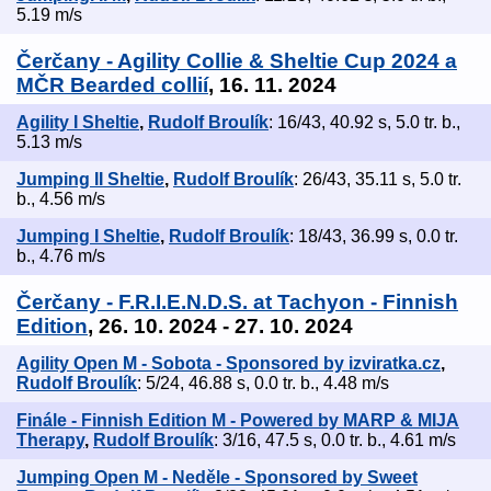
5.19 m/s
Čerčany - Agility Collie & Sheltie Cup 2024 a
MČR Bearded collií
, 16. 11. 2024
Agility I Sheltie
,
Rudolf Broulík
: 16/43, 40.92 s, 5.0 tr. b.,
5.13 m/s
Jumping II Sheltie
,
Rudolf Broulík
: 26/43, 35.11 s, 5.0 tr.
b., 4.56 m/s
Jumping I Sheltie
,
Rudolf Broulík
: 18/43, 36.99 s, 0.0 tr.
b., 4.76 m/s
Čerčany - F.R.I.E.N.D.S. at Tachyon - Finnish
Edition
, 26. 10. 2024 - 27. 10. 2024
Agility Open M - Sobota - Sponsored by izviratka.cz
,
Rudolf Broulík
: 5/24, 46.88 s, 0.0 tr. b., 4.48 m/s
Finále - Finnish Edition M - Powered by MARP & MIJA
Therapy
,
Rudolf Broulík
: 3/16, 47.5 s, 0.0 tr. b., 4.61 m/s
Jumping Open M - Neděle - Sponsored by Sweet