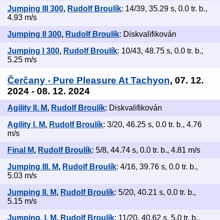
Jumping III 300
,
Rudolf Broulík
: 14/39, 35.29 s, 0.0 tr. b.,
4.93 m/s
Jumping II 300
,
Rudolf Broulík
: Diskvalifikován
Jumping I 300
,
Rudolf Broulík
: 10/43, 48.75 s, 0.0 tr. b.,
5.25 m/s
Čerčany - Pure Pleasure At Tachyon
, 07. 12.
2024 - 08. 12. 2024
Agility II. M
,
Rudolf Broulík
: Diskvalifikován
Agility I. M
,
Rudolf Broulík
: 3/20, 46.25 s, 0.0 tr. b., 4.76
m/s
Final M
,
Rudolf Broulík
: 5/8, 44.74 s, 0.0 tr. b., 4.81 m/s
Jumping III. M
,
Rudolf Broulík
: 4/16, 39.76 s, 0.0 tr. b.,
5.03 m/s
Jumping II. M
,
Rudolf Broulík
: 5/20, 40.21 s, 0.0 tr. b.,
5.15 m/s
Jumping. I. M
,
Rudolf Broulík
: 11/20, 40.62 s, 5.0 tr. b.,