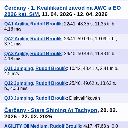
Čerčany - 1. Kvalifikační závod na AWC a EO
2026 kat. S/M
, 11. 04. 2026 - 12. 04. 2026
QA1 Agility
,
Rudolf Broulík
: 22/41, 48.35 s, 11.35 tr. b.,
4.18 m/s
QA2 Agility
,
Rudolf Broulík
: 23/41, 59.09 s, 19.09 tr. b.,
3.71 m/s
QA3 Agility
,
Rudolf Broulík
: 24/40, 50.48 s, 11.48 tr. b.,
4.18 m/s
QJ1 Jumping
,
Rudolf Broulík
: 10/42, 48.41 s, 2.41 tr. b.,
4.5 m/s
QJ2 Jumping
,
Rudolf Broulík
: 25/40, 49.62 s, 13.62 tr.
b., 4.33 m/s
QJ3 Jumping
,
Rudolf Broulík
: Diskvalifikován
Čerčany - Stars Shining At Tachyon
, 20. 02.
2026 - 22. 02. 2026
AGILITY QII Medium
,
Rudolf Broulík
: 4/17, 47.63 s, 0.0