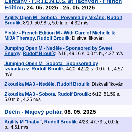
Čerčany - F.R.I.E.N.D.S. at Tachyon - French
Edition
, 24. 05. 2025 - 25. 05. 2025
Agility Open M - Sobota - Powered by Mixáno
,
Rudolf
Broulík
: 8/19, 50.98 s, 5.0 tr. b., 4.32 m/s
Finále - French Edition M - With Care of Michelle &
MIJA Therapy
,
Rudolf Broulík
: Diskvalifikován
Jumping Open M - Neděle - Sponsored by Sweet
Energy
,
Rudolf Broulík
: 2/18, 49.16 s, 0.0 tr. b., 4.27 m/s
Jumping Open M - Sobota - Sponsored by
izviratka.cz
,
Rudolf Broulík
: 4/20, 42.22 s, 0.0 tr. b., 4.57
m/s
Zkouška MA3 - Neděle
,
Rudolf Broulík
: Diskvalifikován
Zkouška MA3 - Sobota
,
Rudolf Broulík
: 6/12, 51.59 s,
5.0 tr. b., 4.25 m/s
Děčín - Májový pohár
, 08. 05. 2025
Agility M "Inaba"
,
Rudolf Broulík
: 4/23, 47.73 s, 0.0 tr.
b., 4.61 m/s