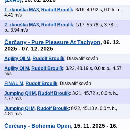
1. zkouška MA3
,
Rudolf Broulík
: 3/16, 49.92 s, 0.0 tr. b.,
4.41 m/s
2. zkouška MA3
,
Rudolf Broulík
: 1/17, 55.78 s, 3.78 tr.
b., 3.94 m/s
Čerčany - Pure Pleasure At Tachyon
, 06. 12.
2025 - 07. 12. 2025
Agility QII M
,
Rudolf Broulík
: Diskvalifikován
Agility QI M
,
Rudolf Broulík
: 3/22, 48.19 s, 0.0 tr. b., 4.57
m/s
FINAL M
,
Rudolf Broulík
: Diskvalifikován
Jumping QII M
,
Rudolf Broulík
: 3/21, 45.72 s, 0.0 tr. b.,
4.77 m/s
Jumpinq QI M
,
Rudolf Broulík
: 8/22, 45.13 s, 0.0 tr. b.,
4.81 m/s
Čerčany - Bohemia Open
, 15. 11. 2025 - 16.