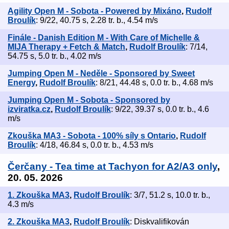
Agility Open M - Sobota - Powered by Mixáno
,
Rudolf
Broulík
: 9/22, 40.75 s, 2.28 tr. b., 4.54 m/s
Finále - Danish Edition M - With Care of Michelle &
MIJA Therapy + Fetch & Match
,
Rudolf Broulík
: 7/14,
54.75 s, 5.0 tr. b., 4.02 m/s
Jumping Open M - Neděle - Sponsored by Sweet
Energy
,
Rudolf Broulík
: 8/21, 44.48 s, 0.0 tr. b., 4.68 m/s
Jumping Open M - Sobota - Sponsored by
izviratka.cz
,
Rudolf Broulík
: 9/22, 39.37 s, 0.0 tr. b., 4.6
m/s
Zkouška MA3 - Sobota - 100% síly s Ontario
,
Rudolf
Broulík
: 4/18, 46.84 s, 0.0 tr. b., 4.53 m/s
Čerčany - Tea time at Tachyon for A2/A3 only
,
20. 05. 2026
1. Zkouška MA3
,
Rudolf Broulík
: 3/7, 51.2 s, 10.0 tr. b.,
4.3 m/s
2. Zkouška MA3
,
Rudolf Broulík
: Diskvalifikován