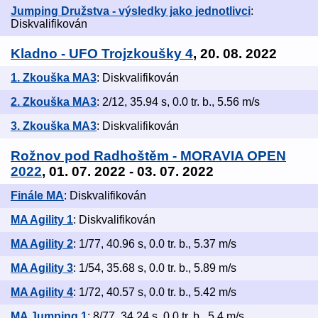
Jumping Družstva - výsledky jako jednotlivci
:
Diskvalifikován
Kladno - UFO Trojzkoušky 4
, 20. 08. 2022
1. Zkouška MA3
: Diskvalifikován
2. Zkouška MA3
: 2/12, 35.94 s, 0.0 tr. b., 5.56 m/s
3. Zkouška MA3
: Diskvalifikován
Rožnov pod Radhoštěm - MORAVIA OPEN
2022
, 01. 07. 2022 - 03. 07. 2022
Finále MA
: Diskvalifikován
MA Agility 1
: Diskvalifikován
MA Agility 2
: 1/77, 40.96 s, 0.0 tr. b., 5.37 m/s
MA Agility 3
: 1/54, 35.68 s, 0.0 tr. b., 5.89 m/s
MA Agility 4
: 1/72, 40.57 s, 0.0 tr. b., 5.42 m/s
MA Jumping 1
: 8/77, 34.24 s, 0.0 tr. b., 5.4 m/s