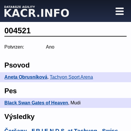
004521
Potvrzen:
Ano
Psovod
Aneta Obrusníková
,
Tachyon Sport Arena
Pes
Black Swan Gates of Heaven
, Mudi
Výsledky
Čerčany - F.R.I.E.N.D.S. at Tachyon - Swiss