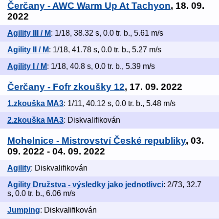
Čerčany - AWC Warm Up At Tachyon
, 18. 09.
2022
Agility III / M
: 1/18, 38.32 s, 0.0 tr. b., 5.61 m/s
Agility II / M
: 1/18, 41.78 s, 0.0 tr. b., 5.27 m/s
Agility I / M
: 1/18, 40.8 s, 0.0 tr. b., 5.39 m/s
Čerčany - Fofr zkoušky 12
, 17. 09. 2022
1.zkouška MA3
: 1/11, 40.12 s, 0.0 tr. b., 5.48 m/s
2.zkouška MA3
: Diskvalifikován
Mohelnice - Mistrovství České republiky
, 03.
09. 2022 - 04. 09. 2022
Agility
: Diskvalifikován
Agility Družstva - výsledky jako jednotlivci
: 2/73, 32.7
s, 0.0 tr. b., 6.06 m/s
Jumping
: Diskvalifikován