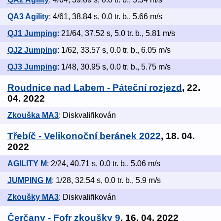
QA3 Agility
: 4/61, 38.84 s, 0.0 tr. b., 5.66 m/s
QJ1 Jumping
: 21/64, 37.52 s, 5.0 tr. b., 5.81 m/s
QJ2 Jumping
: 1/62, 33.57 s, 0.0 tr. b., 6.05 m/s
QJ3 Jumping
: 1/48, 30.95 s, 0.0 tr. b., 5.75 m/s
Roudnice nad Labem - Páteční rozjezd
, 22.
04. 2022
Zkouška MA3
: Diskvalifikován
Třebíč - Velikonoční beránek 2022
, 18. 04.
2022
AGILITY M
: 2/24, 40.71 s, 0.0 tr. b., 5.06 m/s
JUMPING M
: 1/28, 32.54 s, 0.0 tr. b., 5.9 m/s
Zkoušky MA3
: Diskvalifikován
Čerčany - Fofr zkoušky 9
, 16. 04. 2022