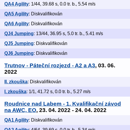
QA4 Agility
: 1/44, 39.68 s, 0.0 tr. b., 5.54 m/s
QA5 Agility
: Diskvalifikován
QA6 Agility
: Diskvalifikován
QJ4 Jumping
: 13/44, 36.95 s, 5.0 tr. b., 5.41 m/s
QJ5 Jumping
: Diskvalifikován
QJ6 Jumping
: Diskvalifikován
Trutnov - Páteční rozjezd - A2 a A3
, 03. 06.
2022
II. zkouška
: Diskvalifikován
I. zkouška
: 1/1, 41.72 s, 0.0 tr. b., 5.27 m/s
Roudnice nad Labem - 1. Kvalifikační závod
na AWC, EO
, 23. 04. 2022 - 24. 04. 2022
QA1 Agility
: Diskvalifikován
QA2 Agility
: 4/64, 39.69 s, 0.0 tr. b., 5.34 m/s