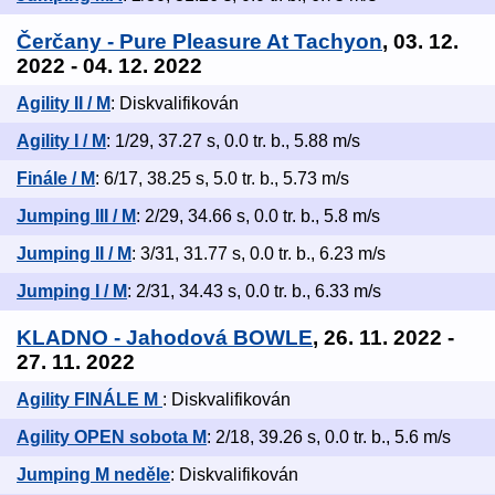
Čerčany - Pure Pleasure At Tachyon
, 03. 12.
2022 - 04. 12. 2022
Agility II / M
: Diskvalifikován
Agility I / M
: 1/29, 37.27 s, 0.0 tr. b., 5.88 m/s
Finále / M
: 6/17, 38.25 s, 5.0 tr. b., 5.73 m/s
Jumping III / M
: 2/29, 34.66 s, 0.0 tr. b., 5.8 m/s
Jumping II / M
: 3/31, 31.77 s, 0.0 tr. b., 6.23 m/s
Jumping I / M
: 2/31, 34.43 s, 0.0 tr. b., 6.33 m/s
KLADNO - Jahodová BOWLE
, 26. 11. 2022 -
27. 11. 2022
Agility FINÁLE M
: Diskvalifikován
Agility OPEN sobota M
: 2/18, 39.26 s, 0.0 tr. b., 5.6 m/s
Jumping M neděle
: Diskvalifikován