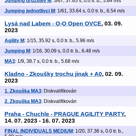
Jumping družstev M
: 5/67, 37.65 s, 0.0 tr. b., 5.84 m/s
Jumping jednotlivci M
: 1/61, 33.64 s, 0.0 tr. b., 6.54 m/s
Lysá nad Labem - O-O Open OVCE
, 03. 09.
2023
Agility M
: 1/15, 35.92 s, 0.0 tr. b., 5.96 m/s
Jumping M
: 1/16, 30.09 s, 0.0 tr. b., 6.48 m/s
MA3
: 1/9, 38.7 s, 0.0 tr. b., 5.68 m/s
Kladno - Zkoušky trochu jinak + A0
, 02. 09.
2023
1. Zkouška MA3
: Diskvalifikován
2. Zkouška MA3
: Diskvalifikován
Praha - Chuchle - PRAGUE AGILITY PARTY
,
14. 07. 2023 - 16. 07. 2023
FINAL INDIVIDUALS MEDIUM
: 1/20, 37.36 s, 0.0 tr. b.,