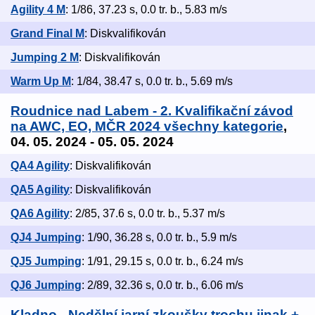
Agility 4 M
: 1/86, 37.23 s, 0.0 tr. b., 5.83 m/s
Grand Final M
: Diskvalifikován
Jumping 2 M
: Diskvalifikován
Warm Up M
: 1/84, 38.47 s, 0.0 tr. b., 5.69 m/s
Roudnice nad Labem - 2. Kvalifikační závod
na AWC, EO, MČR 2024 všechny kategorie
,
04. 05. 2024 - 05. 05. 2024
QA4 Agility
: Diskvalifikován
QA5 Agility
: Diskvalifikován
QA6 Agility
: 2/85, 37.6 s, 0.0 tr. b., 5.37 m/s
QJ4 Jumping
: 1/90, 36.28 s, 0.0 tr. b., 5.9 m/s
QJ5 Jumping
: 1/91, 29.15 s, 0.0 tr. b., 6.24 m/s
QJ6 Jumping
: 2/89, 32.36 s, 0.0 tr. b., 6.06 m/s
Kladno - Nedělní jarní zkoušky trochu jinak +