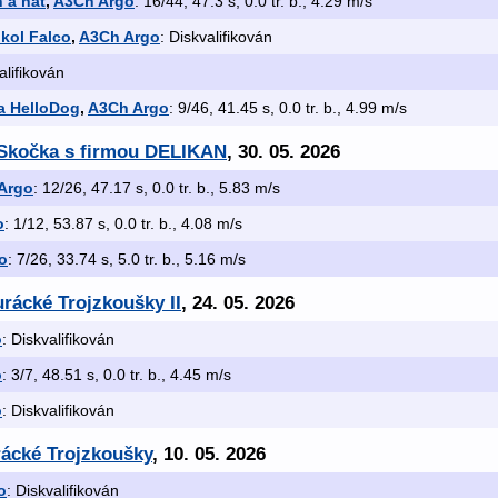
n a hat
,
A3Ch Argo
: 16/44, 47.3 s, 0.0 tr. b., 4.29 m/s
kol Falco
,
A3Ch Argo
: Diskvalifikován
alifikován
a HelloDog
,
A3Ch Argo
: 9/46, 41.45 s, 0.0 tr. b., 4.99 m/s
á Skočka s firmou DELIKAN
, 30. 05. 2026
Argo
: 12/26, 47.17 s, 0.0 tr. b., 5.83 m/s
o
: 1/12, 53.87 s, 0.0 tr. b., 4.08 m/s
o
: 7/26, 33.74 s, 5.0 tr. b., 5.16 m/s
urácké Trojzkoušky II
, 24. 05. 2026
o
: Diskvalifikován
o
: 3/7, 48.51 s, 0.0 tr. b., 4.45 m/s
o
: Diskvalifikován
rácké Trojzkoušky
, 10. 05. 2026
o
: Diskvalifikován