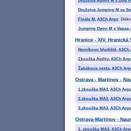
Družstva Agility M s Dog i
Družstva Jumping M se So
Finále M
,
A3Ch Argo
: Diskv
Jumping Open M s Vapaa 
Hranice - XIV. Hranick
Norníkovo bludiště
,
A3Ch 
Zkouška Agility
,
A3Ch Arg
Žabákova cesta
,
A3Ch Arg
Ostrava - Martinov - Na
1.zkouška MA3
,
A3Ch Arg
2.zkouška MA3
,
A3Ch Arg
3.zkouška MA3
,
A3Ch Arg
Ostrava-Martinov - Nau
1. zkouška MA3
,
A3Ch Arg