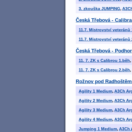
3. zkouška JUMPING
,
A3Ch
Česká Třebová - Calibra
11.7. Mistrovství veteránů
11.7. Mistrovství veteránů
Česká Třebová - Podhor
11. 7. ZK s Calibrou 1.běh
,
11. 7. ZK s Calibrou 2.běh
,
Rožnov pod Radhoštěm
Agility 1 Medium
,
A3Ch Ar
Agility 2 Medium
,
A3Ch Ar
Agility 3 Medium
,
A3Ch Ar
Agility 4 Medium
,
A3Ch Ar
Jumping 1 Medium
,
A3Ch 