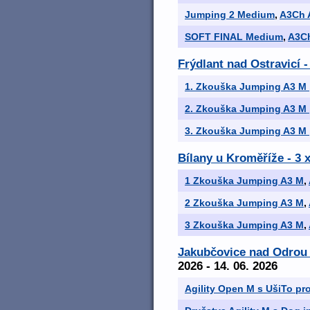
Jumping 2 Medium
,
A3Ch 
SOFT FINAL Medium
,
A3C
Frýdlant nad Ostravic
1. Zkouška Jumping A3 M
2. Zkouška Jumping A3 M
3. Zkouška Jumping A3 M
Bílany u Kroměříže - 3
1 Zkouška Jumping A3 M
,
2 Zkouška Jumping A3 M
,
3 Zkouška Jumping A3 M
,
Jakubčovice nad Odrou 
2026 - 14. 06. 2026
Agility Open M s UšiTo pr