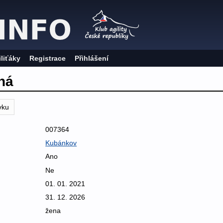
iliťáky
Registrace
Přihlášení
há
vku
007364
Kubánkov
Ano
Ne
01. 01. 2021
31. 12. 2026
žena