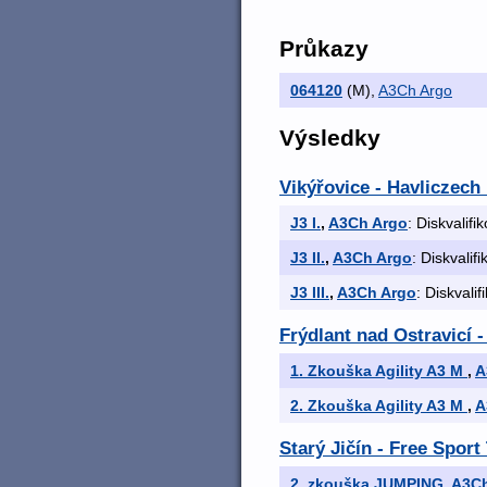
Průkazy
064120
(M)
,
A3Ch Argo
Výsledky
Vikýřovice - Havliczech 
J3 I.
,
A3Ch Argo
: Diskvalifi
J3 II.
,
A3Ch Argo
: Diskvalif
J3 III.
,
A3Ch Argo
: Diskvali
Frýdlant nad Ostravicí
1. Zkouška Agility A3 M
,
A
2. Zkouška Agility A3 M
,
A
Starý Jičín - Free Spor
2. zkouška JUMPING
,
A3Ch