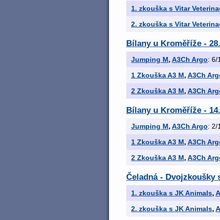
1. zkouška s Vitar Veterina
2. zkouška s Vitar Veterina
Bílany u Kroměříže - 28
Jumping M
,
A3Ch Argo
: 6/
1 Zkouška A3 M
,
A3Ch Arg
2 Zkouška A3 M
,
A3Ch Arg
Bílany u Kroměříže - 14
Jumping M
,
A3Ch Argo
: 2/
1 Zkouška A3 M
,
A3Ch Arg
2 Zkouška A3 M
,
A3Ch Arg
Čeladná - Dvojzkoušky 
1. zkouška s JK Animals
,
A
2. zkouška s JK Animals
,
A