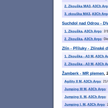
2. Zkouška MA3
,
A3Ch Arg
3. zkouška MA3
,
A3Ch Arg
Suchdol nad Odrou -
1. Zkouška
,
A3Ch Argo
: 2/
2. Zkouška
,
A3Ch Argo
: Di
Zlín - Příluky - Zlínské
1. Zkouška - A3 M
,
A3Ch A
2. Zkouška - A3 M
,
A3Ch A
Žamberk - MR plemen
, 
Agility II M
,
A3Ch Argo
: 21
Jumping III M
,
A3Ch Argo
:
Jumping II. M
,
A3Ch Argo
:
Jumping I. M
,
A3Ch Argo
: 