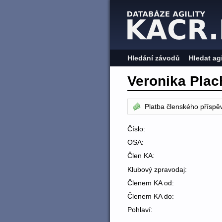
Hledání závodů
Hledat ag
Veronika Plac
Platba členského příspě
Číslo:
OSA:
Člen KA:
Klubový zpravodaj:
Členem KA od:
Členem KA do:
Pohlaví: