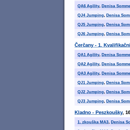
QA6 Agility
,
Denisa Somm
QJ4 Jumping
,
Denisa Som
QJ5 Jumping
,
Denisa Som
QJ6 Jumping
,
Denisa Som
Čerčany - 1. Kvalifikač
QA1 Agility
,
Denisa Somm
QA2 Agility
,
Denisa Somm
QA3 Agility
,
Denisa Somm
QJ1 Jumping
,
Denisa Som
QJ2 Jumping
,
Denisa Som
QJ3 Jumping
,
Denisa Som
Kladno - Peszkoušky
, 1
1. zkouška MA3
,
Denisa S