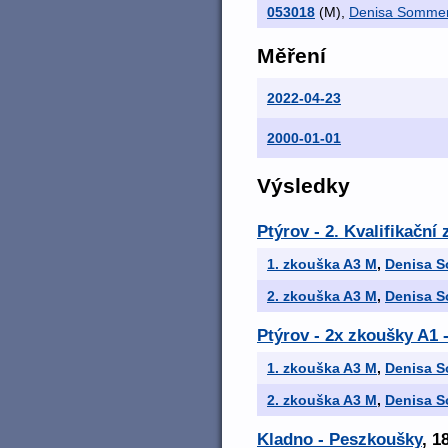
053018
(M)
,
Denisa Somme
Měření
2022-04-23
2000-01-01
Výsledky
Ptýrov - 2. Kvalifikačn
1. zkouška A3 M
,
Denisa 
2. zkouška A3 M
,
Denisa 
Ptýrov - 2x zkoušky A1 
1. zkouška A3 M
,
Denisa 
2. zkouška A3 M
,
Denisa 
Kladno - Peszkoušky
, 1