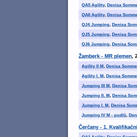
QA5 Agility
,
Denisa Somm
QA6 Agility
,
Denisa Somm
QJ4 Jumping
,
Denisa Som
QJ5 Jumping
,
Denisa Som
QJ6 Jumping
,
Denisa Som
Žamberk - MR plemen
, 
Agility II M
,
Denisa Somme
Agility I. M
,
Denisa Somme
Jumping III M
,
Denisa So
Jumping II. M
,
Denisa So
Jumping I. M
,
Denisa Som
Jumping IV M - pudlů
,
Den
Čerčany - 1. Kvalifikač