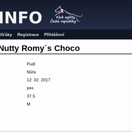
iliťáky
Registrace
Přihlášení
Nutty Romy´s Choco
Pudl
Nůťa
12. 02. 2017
pes
37.5
M