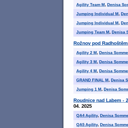
Agility Team M
,
Denisa S
Jumping Individual M
,
Den
Jumping Individual M
,
Den
Jumping Team M
,
Denisa
Rožnov pod Radhoštěm
Agility 2 M
,
Denisa Somme
Agility 3 M
,
Denisa Somme
Agility 4 M
,
Denisa Somme
GRAND FINAL M
,
Denisa 
Jumping 1 M
,
Denisa Som
Roudnice nad Labem - 2
04. 2025
QA4 Agility
,
Denisa Somm
QA5 Agility
,
Denisa Somm