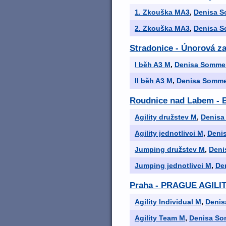
1. Zkouška MA3
,
Denisa 
2. Zkouška MA3
,
Denisa 
Stradonice - Únorová za
I běh A3 M
,
Denisa Somme
II běh A3 M
,
Denisa Somm
Roudnice nad Labem - B
Agility družstev M
,
Denisa
Agility jednotlivci M
,
Deni
Jumping družstev M
,
Deni
Jumping jednotlivci M
,
De
Praha - PRAGUE AGILI
Agility Individual M
,
Denis
Agility Team M
,
Denisa S