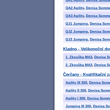
QA1 Agility
,
Denisa Somm
QA2 Agility
,
Denisa Somm
QA3 Agility
,
Denisa Somm
QJ1 Jumping
,
Denisa Som
QJ2 Jumping
,
Denisa Som
QJ3 Jumping
,
Denisa Som
Kladno - Velikonoční dv
1. Zkouška MA3
,
Denisa 
2. Zkouška MA3
,
Denisa 
Čerčany - Kvalifikační 
Agility III 300
,
Denisa Som
Agility II 300
,
Denisa Som
Agility I 300
,
Denisa Somm
Jumping III 300
,
Denisa S