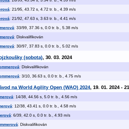
erová
: 26/99, 45.54 s, 5.54 tr. b., 4.59 m/s
erová
: 21/95, 43.72 s, 4.72 tr. b., 4.39 m/s
erová
: 21/92, 47.63 s, 3.63 tr. b., 4.41 m/s
merová
: 33/99, 37.36 s, 0.0 tr. b., 5.38 m/s
merová
: Diskvalifikován
merová
: 30/97, 37.83 s, 0.0 tr. b., 5.02 m/s
ojzkoušky (sobota)
, 30. 03. 2024
Sommerová
: Diskvalifikován
Sommerová
: 3/10, 36.63 s, 0.0 tr. b., 4.75 m/s
závod na World Agility Open (WAO) 2024
, 19. 01. 2024 - 2
merová
: 14/38, 44.56 s, 5.0 tr. b., 4.56 m/s
merová
: 12/38, 43.41 s, 0.0 tr. b., 4.58 m/s
erová
: 6/39, 42.0 s, 0.0 tr. b., 4.93 m/s
ommerová
: Diskvalifikován