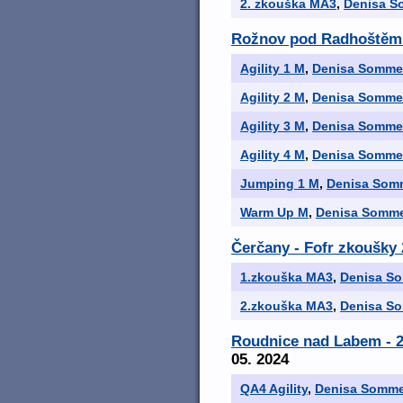
2. zkouška MA3
,
Denisa S
Rožnov pod Radhoštěm
Agility 1 M
,
Denisa Somme
Agility 2 M
,
Denisa Somme
Agility 3 M
,
Denisa Somme
Agility 4 M
,
Denisa Somme
Jumping 1 M
,
Denisa Som
Warm Up M
,
Denisa Somm
Čerčany - Fofr zkoušky 
1.zkouška MA3
,
Denisa S
2.zkouška MA3
,
Denisa S
Roudnice nad Labem - 2
05. 2024
QA4 Agility
,
Denisa Somm