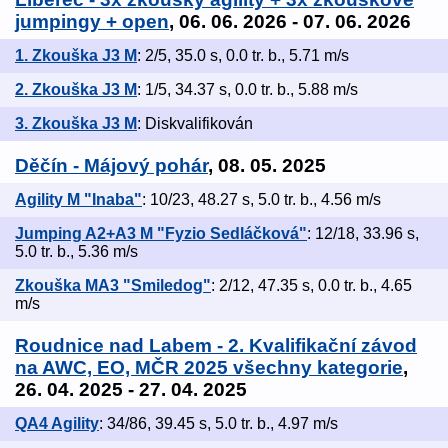
jumpingy + open
, 06. 06. 2026 - 07. 06. 2026
1. Zkouška J3 M
: 2/5, 35.0 s, 0.0 tr. b., 5.71 m/s
2. Zkouška J3 M
: 1/5, 34.37 s, 0.0 tr. b., 5.88 m/s
3. Zkouška J3 M
: Diskvalifikován
Děčín - Májový pohár
, 08. 05. 2025
Agility M "Inaba"
: 10/23, 48.27 s, 5.0 tr. b., 4.56 m/s
Jumping A2+A3 M "Fyzio Sedláčková"
: 12/18, 33.96 s,
5.0 tr. b., 5.36 m/s
Zkouška MA3 "Smiledog"
: 2/12, 47.35 s, 0.0 tr. b., 4.65
m/s
Roudnice nad Labem - 2. Kvalifikační závod
na AWC, EO, MČR 2025 všechny kategorie
,
26. 04. 2025 - 27. 04. 2025
QA4 Agility
: 34/86, 39.45 s, 5.0 tr. b., 4.97 m/s