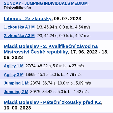
SUNDAY - JUMPING INDIVIDUALS MEDIUM
:
Diskvalifikován
Liberec - 2x zkoušky
, 08. 07. 2023
1. zkouška A3 M
: 1/3, 46.94 s, 0.0 tr. b., 4.54 m/s
2. zkouška A3 M
: 2/3, 44.24 s, 0.0 tr. b., 4.97 m/s
Mladá Boleslav - 2. Kvalifikační závod na
Mistrovství České republiky
, 17. 06. 2023 - 18.
06. 2023
Agility 1 M
: 27/74, 48.22 s, 5.0 tr. b., 4.27 m/s
Agility 2 M
: 18/69, 45.1 s, 5.0 tr. b., 4.79 m/s
Jumping 1 M
: 28/74, 36.74 s, 10.0 tr. b., 5.09 m/s
Jumping 2 M
: 30/75, 34.42 s, 5.0 tr. b., 4.42 m/s
Mladá Boleslav - Páteční zkoušky před KZ
,
16. 06. 2023