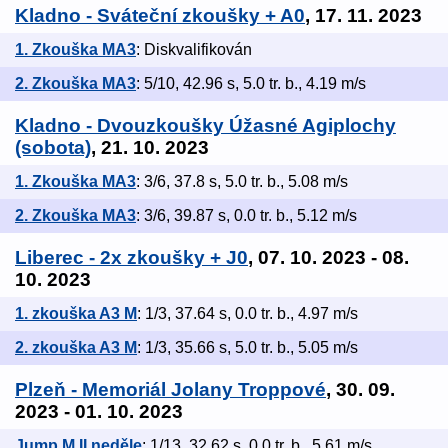
Kladno - Sváteční zkoušky + A0
, 17. 11. 2023
1. Zkouška MA3
: Diskvalifikován
2. Zkouška MA3
: 5/10, 42.96 s, 5.0 tr. b., 4.19 m/s
Kladno - Dvouzkoušky Úžasné Agiplochy
(sobota)
, 21. 10. 2023
1. Zkouška MA3
: 3/6, 37.8 s, 5.0 tr. b., 5.08 m/s
2. Zkouška MA3
: 3/6, 39.87 s, 0.0 tr. b., 5.12 m/s
Liberec - 2x zkoušky + J0
, 07. 10. 2023 - 08.
10. 2023
1. zkouška A3 M
: 1/3, 37.64 s, 0.0 tr. b., 4.97 m/s
2. zkouška A3 M
: 1/3, 35.66 s, 5.0 tr. b., 5.05 m/s
Plzeň - Memoriál Jolany Troppové
, 30. 09.
2023 - 01. 10. 2023
Jump M II neděle
: 1/13, 32.62 s, 0.0 tr. b., 5.61 m/s