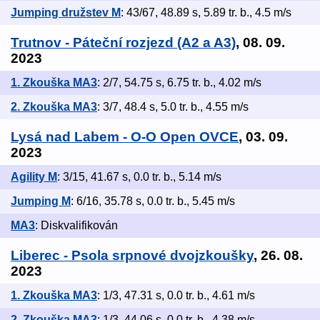
Jumping družstev M
: 43/67, 48.89 s, 5.89 tr. b., 4.5 m/s
Trutnov - Páteční rozjezd (A2 a A3)
, 08. 09.
2023
1. Zkouška MA3
: 2/7, 54.75 s, 6.75 tr. b., 4.02 m/s
2. Zkouška MA3
: 3/7, 48.4 s, 5.0 tr. b., 4.55 m/s
Lysá nad Labem - O-O Open OVCE
, 03. 09.
2023
Agility M
: 3/15, 41.67 s, 0.0 tr. b., 5.14 m/s
Jumping M
: 6/16, 35.78 s, 0.0 tr. b., 5.45 m/s
MA3
: Diskvalifikován
Liberec - Psola srpnové dvojzkoušky
, 26. 08.
2023
1. Zkouška MA3
: 1/3, 47.31 s, 0.0 tr. b., 4.61 m/s
2. Zkouška MA3
: 1/3, 44.06 s, 0.0 tr. b., 4.38 m/s