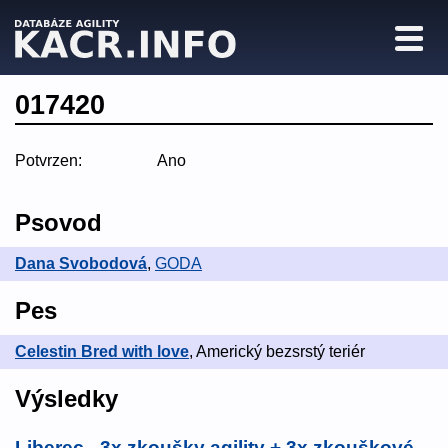
017420
Potvrzen:
Ano
Psovod
Dana Svobodová
,
GODA
Pes
Celestin Bred with love
, Americký bezsrstý teriér
Výsledky
Liberec - 3x zkoušky agility + 3x zkouškové