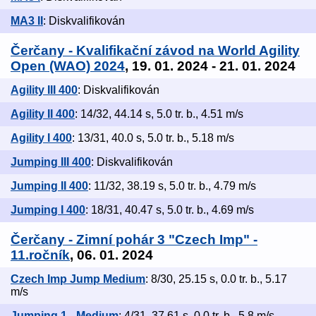
MA3 II
: Diskvalifikován
Čerčany - Kvalifikační závod na World Agility
Open (WAO) 2024
, 19. 01. 2024 - 21. 01. 2024
Agility III 400
: Diskvalifikován
Agility II 400
: 14/32, 44.14 s, 5.0 tr. b., 4.51 m/s
Agility I 400
: 13/31, 40.0 s, 5.0 tr. b., 5.18 m/s
Jumping III 400
: Diskvalifikován
Jumping II 400
: 11/32, 38.19 s, 5.0 tr. b., 4.79 m/s
Jumping I 400
: 18/31, 40.47 s, 5.0 tr. b., 4.69 m/s
Čerčany - Zimní pohár 3 "Czech Imp" -
11.ročník
, 06. 01. 2024
Czech Imp Jump Medium
: 8/30, 25.15 s, 0.0 tr. b., 5.17
m/s
Jumping 1 - Medium
: 4/31, 37.61 s, 0.0 tr. b., 5.8 m/s