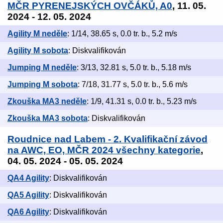
MČR PYRENEJSKÝCH OVČÁKŮ, A0
, 11. 05.
2024 - 12. 05. 2024
Agility M neděle
: 1/14, 38.65 s, 0.0 tr. b., 5.2 m/s
Agility M sobota
: Diskvalifikován
Jumping M neděle
: 3/13, 32.81 s, 5.0 tr. b., 5.18 m/s
Jumping M sobota
: 7/18, 31.77 s, 5.0 tr. b., 5.6 m/s
Zkouška MA3 neděle
: 1/9, 41.31 s, 0.0 tr. b., 5.23 m/s
Zkouška MA3 sobota
: Diskvalifikován
Roudnice nad Labem - 2. Kvalifikační závod
na AWC, EO, MČR 2024 všechny kategorie
,
04. 05. 2024 - 05. 05. 2024
QA4 Agility
: Diskvalifikován
QA5 Agility
: Diskvalifikován
QA6 Agility
: Diskvalifikován