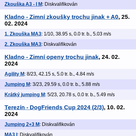
Zkouška A3 - I M
: Diskvalifikován
Kladno - Zimní zkoušky trochu jinak + A0
, 25.
02. 2024
1. Zkouška MA3
: 1/10, 38.95 s, 0.0 tr. b., 5.03 m/s
2. Zkouška MA3
: Diskvalifikován
Kladno - Zimní openy trochu jinak
, 24. 02.
2024
Agility M
: 8/23, 42.15 s, 5.0 tr. b., 4.84 m/s
Jumping M
: 3/23, 29.59 s, 0.0 tr. b., 5.88 m/s
Krátký jumping M
: 5/23, 20.78 s, 0.0 tr. b., 5.49 m/s
Terezín - DogFriends Cup 2024 (2/3)
, 10. 02.
2024
Jumping 2+3 M
: Diskvalifikován
MA3 I
: Diskvalifikován