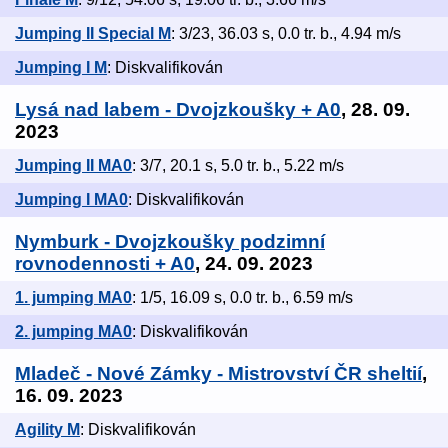
Jumping II Special M
: 3/23, 36.03 s, 0.0 tr. b., 4.94 m/s
Jumping I M
: Diskvalifikován
Lysá nad labem - Dvojzkoušky + A0
, 28. 09.
2023
Jumping II MA0
: 3/7, 20.1 s, 5.0 tr. b., 5.22 m/s
Jumping I MA0
: Diskvalifikován
Nymburk - Dvojzkoušky podzimní
rovnodennosti + A0
, 24. 09. 2023
1. jumping MA0
: 1/5, 16.09 s, 0.0 tr. b., 6.59 m/s
2. jumping MA0
: Diskvalifikován
Mladeč - Nové Zámky - Mistrovství ČR sheltií
,
16. 09. 2023
Agility M
: Diskvalifikován