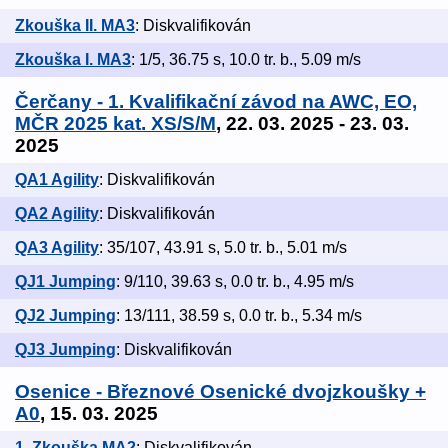
Zkouška II. MA3
: Diskvalifikován
Zkouška I. MA3
: 1/5, 36.75 s, 10.0 tr. b., 5.09 m/s
Čerčany - 1. Kvalifikační závod na AWC, EO,
MČR 2025 kat. XS/S/M
, 22. 03. 2025 - 23. 03.
2025
QA1 Agility
: Diskvalifikován
QA2 Agility
: Diskvalifikován
QA3 Agility
: 35/107, 43.91 s, 5.0 tr. b., 5.01 m/s
QJ1 Jumping
: 9/110, 39.63 s, 0.0 tr. b., 4.95 m/s
QJ2 Jumping
: 13/111, 38.59 s, 0.0 tr. b., 5.34 m/s
QJ3 Jumping
: Diskvalifikován
Osenice - Březnové Osenické dvojzkoušky +
A0
, 15. 03. 2025
1. Zkouška MA2
: Diskvalifikován