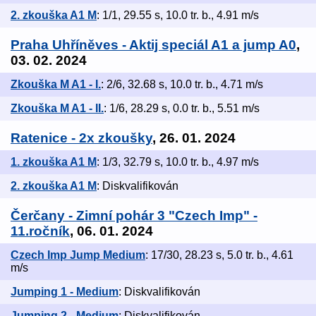
2. zkouška A1 M
: 1/1, 29.55 s, 10.0 tr. b., 4.91 m/s
Praha Uhříněves - Aktij speciál A1 a jump A0
,
03. 02. 2024
Zkouška M A1 - I.
: 2/6, 32.68 s, 10.0 tr. b., 4.71 m/s
Zkouška M A1 - II.
: 1/6, 28.29 s, 0.0 tr. b., 5.51 m/s
Ratenice - 2x zkoušky
, 26. 01. 2024
1. zkouška A1 M
: 1/3, 32.79 s, 10.0 tr. b., 4.97 m/s
2. zkouška A1 M
: Diskvalifikován
Čerčany - Zimní pohár 3 "Czech Imp" -
11.ročník
, 06. 01. 2024
Czech Imp Jump Medium
: 17/30, 28.23 s, 5.0 tr. b., 4.61
m/s
Jumping 1 - Medium
: Diskvalifikován
Jumping 2 - Medium
: Diskvalifikován