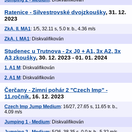
Ratenice - Silvestrovské dvojzkoušky
, 31. 12.
2023
ZkA. II. MA1
: 1/5, 32.11 s, 5.0 tr. b., 4.36 m/s
ZkA. I. MA1
: Diskvalifikován
Studenec u Trutnova - 2x J0 + A1, 3x A2, 3x
A3 zkoušky
, 30. 12. 2023 - 01. 01. 2024
1. A1 M
: Diskvalifikován
2. A1 M
: Diskvalifikován
Čerčany - Zimní pohár 2 "Czech Imp" -
11.ročník
, 16. 12. 2023
Czech Imp Jump Medium
: 16/27, 27.65 s, 11.65 tr. b.,
4.09 m/s
Jumping 1 - Medium
: Diskvalifikován
Jumping 2 - Medium
: 5/26, 38.35 s, 0.0 tr. b., 5.32 m/s