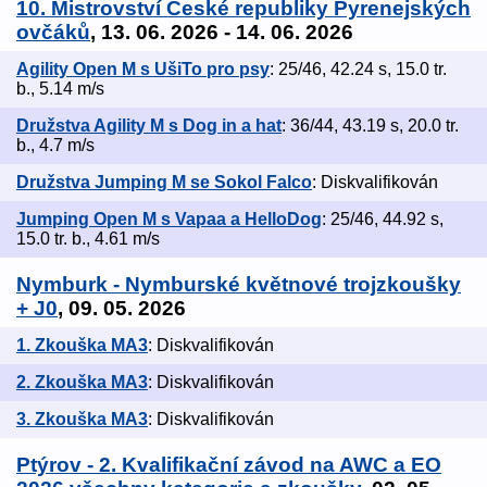
10. Mistrovství České republiky Pyrenejských
ovčáků
, 13. 06. 2026 - 14. 06. 2026
Agility Open M s UšiTo pro psy
: 25/46, 42.24 s, 15.0 tr.
b., 5.14 m/s
Družstva Agility M s Dog in a hat
: 36/44, 43.19 s, 20.0 tr.
b., 4.7 m/s
Družstva Jumping M se Sokol Falco
: Diskvalifikován
Jumping Open M s Vapaa a HelloDog
: 25/46, 44.92 s,
15.0 tr. b., 4.61 m/s
Nymburk - Nymburské květnové trojzkoušky
+ J0
, 09. 05. 2026
1. Zkouška MA3
: Diskvalifikován
2. Zkouška MA3
: Diskvalifikován
3. Zkouška MA3
: Diskvalifikován
Ptýrov - 2. Kvalifikační závod na AWC a EO