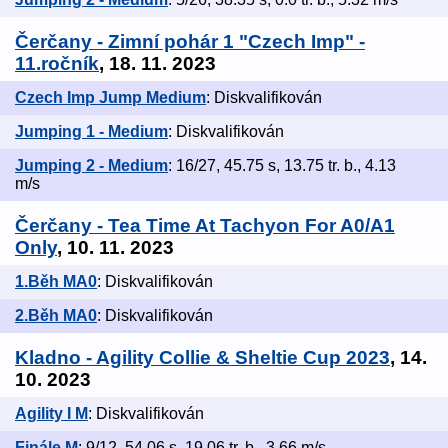
Čerčany - Zimní pohár 1 "Czech Imp" -
11.ročník
, 18. 11. 2023
Czech Imp Jump Medium
: Diskvalifikován
Jumping 1 - Medium
: Diskvalifikován
Jumping 2 - Medium
: 16/27, 45.75 s, 13.75 tr. b., 4.13
m/s
Čerčany - Tea Time At Tachyon For A0/A1
Only
, 10. 11. 2023
1.Běh MA0
: Diskvalifikován
2.Běh MA0
: Diskvalifikován
Kladno - Agility Collie & Sheltie Cup 2023
, 14.
10. 2023
Agility I M
: Diskvalifikován
Finále M
: 9/12, 54.06 s, 19.06 tr. b., 3.66 m/s