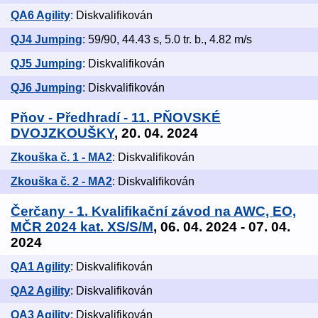
QA6 Agility
: Diskvalifikován
QJ4 Jumping
: 59/90, 44.43 s, 5.0 tr. b., 4.82 m/s
QJ5 Jumping
: Diskvalifikován
QJ6 Jumping
: Diskvalifikován
Pňov - Předhradí - 11. PŇOVSKÉ
DVOJZKOUŠKY
, 20. 04. 2024
Zkouška č. 1 - MA2
: Diskvalifikován
Zkouška č. 2 - MA2
: Diskvalifikován
Čerčany - 1. Kvalifikační závod na AWC, EO,
MČR 2024 kat. XS/S/M
, 06. 04. 2024 - 07. 04.
2024
QA1 Agility
: Diskvalifikován
QA2 Agility
: Diskvalifikován
QA3 Agility
: Diskvalifikován