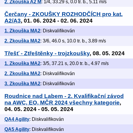
2. Zkouška A2 M
: 1/4, 33.29 s, 0.0 tr. b., 5.11 m/s
Čerčany - ZKOUŠKY ROZHODČÍCH pro kat.
A2/A3
, 01. 06. 2024 - 02. 06. 2024
1. Zkouška MA2
: Diskvalifikován
2. Zkouška MA2
: 3/6, 46.0 s, 10.0 tr. b., 3.89 m/s
Třešť - Ztřeštěnky - trojzkoušky
, 08. 05. 2024
1. Zkouška MA2
: 3/5, 37.21 s, 20.0 tr. b., 4.97 m/s
2. Zkouška MA2
: Diskvalifikován
3. Zkouška MA2
: Diskvalifikován
Roudnice nad Labem - 2. Kvalifikační závod
na AWC, EO, MČR 2024 všechny kategorie
,
04. 05. 2024 - 05. 05. 2024
QA4 Agility
: Diskvalifikován
QA5 Agility
: Diskvalifikován