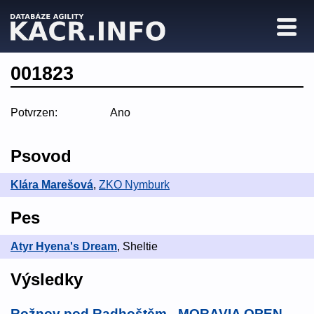
001823
Potvrzen:
Ano
Psovod
Klára Marešová
,
ZKO Nymburk
Pes
Atyr Hyena's Dream
, Sheltie
Výsledky
Rožnov pod Radhoštěm - MORAVIA OPEN