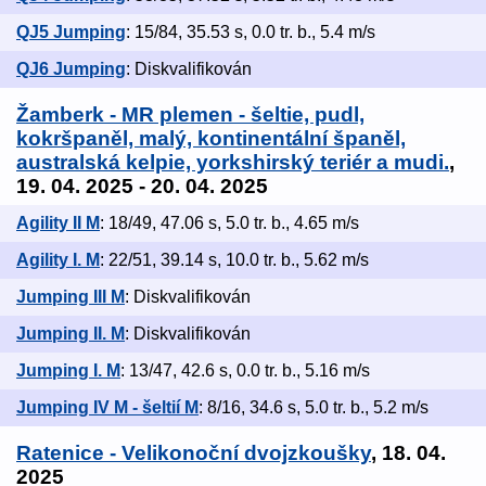
QJ5 Jumping
: 15/84, 35.53 s, 0.0 tr. b., 5.4 m/s
QJ6 Jumping
: Diskvalifikován
Žamberk - MR plemen - šeltie, pudl,
kokršpaněl, malý, kontinentální španěl,
australská kelpie, yorkshirský teriér a mudi.
,
19. 04. 2025 - 20. 04. 2025
Agility II M
: 18/49, 47.06 s, 5.0 tr. b., 4.65 m/s
Agility I. M
: 22/51, 39.14 s, 10.0 tr. b., 5.62 m/s
Jumping III M
: Diskvalifikován
Jumping II. M
: Diskvalifikován
Jumping I. M
: 13/47, 42.6 s, 0.0 tr. b., 5.16 m/s
Jumping IV M - šeltií M
: 8/16, 34.6 s, 5.0 tr. b., 5.2 m/s
Ratenice - Velikonoční dvojzkoušky
, 18. 04.
2025