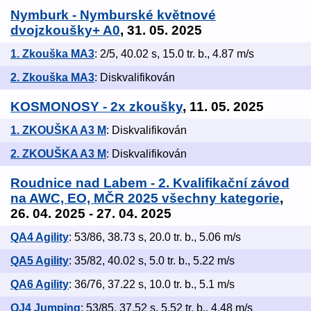
Nymburk - Nymburské květnové
dvojzkoušky+ A0
, 31. 05. 2025
1. Zkouška MA3
: 2/5, 40.02 s, 15.0 tr. b., 4.87 m/s
2. Zkouška MA3
: Diskvalifikován
KOSMONOSY - 2x zkoušky
, 11. 05. 2025
1. ZKOUŠKA A3 M
: Diskvalifikován
2. ZKOUŠKA A3 M
: Diskvalifikován
Roudnice nad Labem - 2. Kvalifikační závod
na AWC, EO, MČR 2025 všechny kategorie
,
26. 04. 2025 - 27. 04. 2025
QA4 Agility
: 53/86, 38.73 s, 20.0 tr. b., 5.06 m/s
QA5 Agility
: 35/82, 40.02 s, 5.0 tr. b., 5.22 m/s
QA6 Agility
: 36/76, 37.22 s, 10.0 tr. b., 5.1 m/s
QJ4 Jumping
: 53/85, 37.52 s, 5.52 tr. b., 4.48 m/s