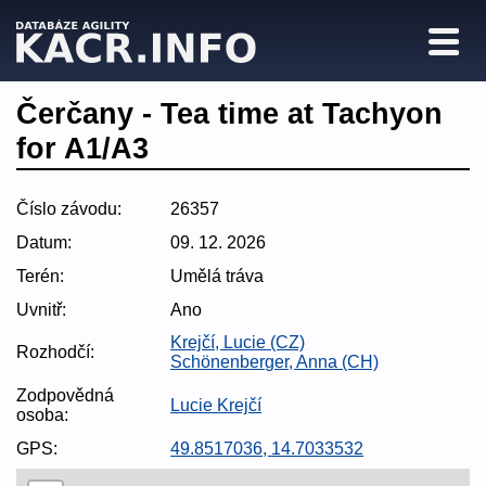
Čerčany - Tea time at Tachyon
for A1/A3
Číslo závodu:
26357
Datum:
09. 12. 2026
Terén:
Umělá tráva
Uvnitř:
Ano
Krejčí, Lucie (CZ)
Rozhodčí:
Schönenberger, Anna (CH)
Zodpovědná
Lucie Krejčí
osoba:
GPS:
49.8517036, 14.7033532