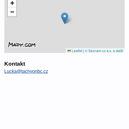
+
−
Leaflet
|
© Seznam.cz a.s. a další
Kontakt
Lucka@tachyonbc.cz