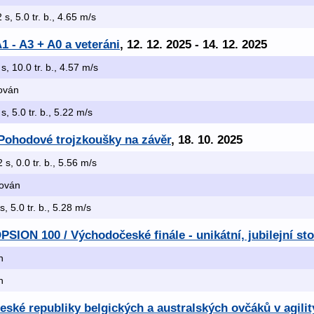
 s, 5.0 tr. b., 4.65 m/s
1 - A3 + A0 a veteráni
, 12. 12. 2025 - 14. 12. 2025
 s, 10.0 tr. b., 4.57 m/s
kován
 s, 5.0 tr. b., 5.22 m/s
 Pohodové trojzkoušky na závěr
, 18. 10. 2025
2 s, 0.0 tr. b., 5.56 m/s
kován
s, 5.0 tr. b., 5.28 m/s
PSION 100 / Východočeské finále - unikátní, jubilejní st
n
n
České republiky belgických a australských ovčáků v agilit