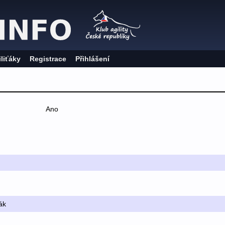
iliťáky
Registrace
Přihlášení
Ano
ák