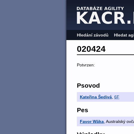
Hledání závodů
Hledat ag
020424
Potvrzen:
Psovod
Kateřina Šedivá
,
6F
Pes
Favor Wäka
, Australský ovč