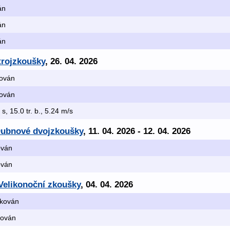
án
án
án
trojzkoušky
, 26. 04. 2026
kován
kován
 s, 15.0 tr. b., 5.24 m/s
Dubnové dvojzkoušky
, 11. 04. 2026 - 12. 04. 2026
kován
kován
Velikonoční zkoušky
, 04. 04. 2026
fikován
ikován