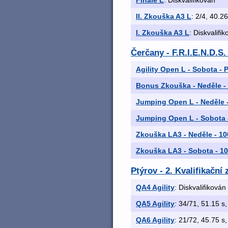
Finále L
: Diskvalifikován
II. Zkouška A3 L
: 2/4, 40.26
I. Zkouška A3 L
: Diskvalifi
Čerčany - F.R.I.E.N.D.S.
Agility Open L - Sobota -
Bonus Zkouška - Neděle - 
Jumping Open L - Neděle 
Jumping Open L - Sobota -
Zkouška LA3 - Neděle - 10
Zkouška LA3 - Sobota - 10
Ptýrov - 2. Kvalifikačn
QA4 Agility
: Diskvalifikován
QA5 Agility
: 34/71, 51.15 s,
QA6 Agility
: 21/72, 45.75 s,