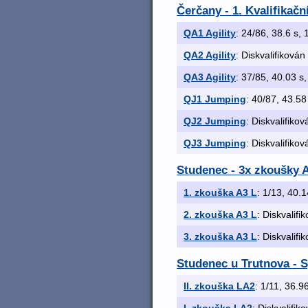
Čerčany - 1. Kvalifikač
QA1 Agility
: 24/86, 38.6 s, 
QA2 Agility
: Diskvalifikován
QA3 Agility
: 37/85, 40.03 s,
QJ1 Jumping
: 40/87, 43.58 
QJ2 Jumping
: Diskvalifikov
QJ3 Jumping
: Diskvalifikov
Studenec - 3x zkoušky A
1. zkouška A3 L
: 1/13, 40.1
2. zkouška A3 L
: Diskvalifi
3. zkouška A3 L
: Diskvalifi
Studenec u Trutnova - S
II. zkouška LA2
: 1/11, 36.96