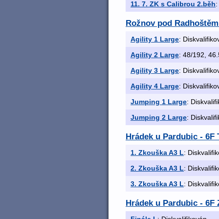
11. 7. ZK s Calibrou 2.běh
:
Rožnov pod Radhoštěm
Agility 1 Large
: Diskvalifik
Agility 2 Large
: 48/192, 46.
Agility 3 Large
: Diskvalifik
Agility 4 Large
: Diskvalifik
Jumping 1 Large
: Diskvalif
Jumping 2 Large
: Diskvalif
Hrádek u Pardubic - 6F
1. Zkouška A3 L
: Diskvalifi
2. Zkouška A3 L
: Diskvalifi
3. Zkouška A3 L
: Diskvalifi
Hrádek u Pardubic - 6F