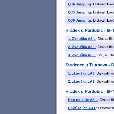
QJ4 Jumping
: Diskvalifikov
QJ5 Jumping
: Diskvalifikov
QJ6 Jumping
: Diskvalifikov
Hrádek u Pardubic - 6F 
1. Zkouška A3 L
: Diskvalifi
2. Zkouška A3 L
: Diskvalifi
3. Zkouška A3 L
: 3/7, 41.96
Studenec u Trutnova - 
1. zkouška LA3
: Diskvalifi
2. zkouška LA3
: Diskvalifi
Hrádek u Pardubic - 6F 
Hon na kuře A3 L
: Diskvali
Chyť zajíce A3 L
: Diskvalif