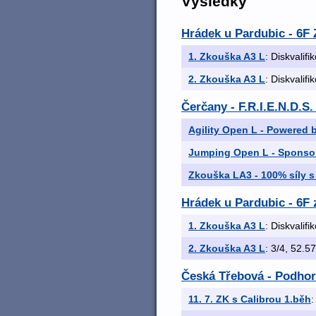
Výsledky
Hrádek u Pardubic - 6F
1. Zkouška A3 L
: Diskvalifi
2. Zkouška A3 L
: Diskvalifi
Čerčany - F.R.I.E.N.D.S
Agility Open L - Powered 
Jumping Open L - Sponso
Zkouška LA3 - 100% síly s
Hrádek u Pardubic - 6F
1. Zkouška A3 L
: Diskvalifi
2. Zkouška A3 L
: 3/4, 52.57
Česká Třebová - Podhor
11. 7. ZK s Calibrou 1.běh
: