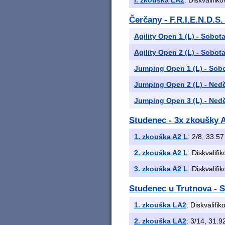
I. zkouška LA2
: Diskvalifik
Čerčany - F.R.I.E.N.D.S
Agility Open 1 (L) - Sobo
Agility Open 2 (L) - Sobota
Jumping Open 1 (L) - Sobo
Jumping Open 2 (L) - Ned
Jumping Open 3 (L) - Ned
Studenec - 3x zkoušky A
1. zkouška A2 L
: 2/8, 33.57
2. zkouška A2 L
: Diskvalifi
3. zkouška A2 L
: Diskvalifi
Studenec u Trutnova - 
1. zkouška LA2
: Diskvalifi
2. zkouška LA2
: 3/14, 31.92