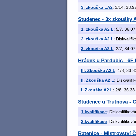
3. zkouška LA2
: 3/14, 38.92
Studenec - 3x zkoušky A
1. zkouška A2 L
: 5/7, 36.07
2. zkouška A2 L
: Diskvalifi
3. zkouška A2 L
: 2/7, 34.07
Hrádek u Pardubic - 6F
III. Zkouška A2 L
: 1/8, 33.8
II. Zkouška A2 L
: Diskvalifi
I. Zkouška A2 L
: 2/8, 36.33 
Studenec u Trutnova - O
1.kvalifikace
: Diskvalifiková
2.kvalifikace
: Diskvalifiková
Ratenice - Mistrovství 