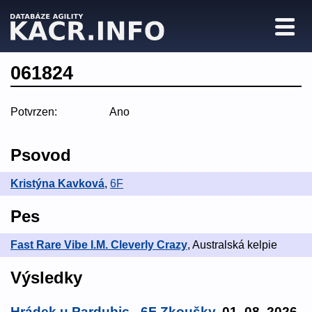
061824
Potvrzen:
Ano
Psovod
Kristýna Kavková
,
6F
Pes
Fast Rare Vibe I.M. Cleverly Crazy
, Australská kelpie
Výsledky
Hrádek u Pardubic - 6F Zkoušky
, 01. 08. 2026