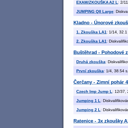
EXAM/ZKOUŠKA A2 L
: 2/11
JUMPING QII Large
: Diskva
Kladno - Únorové zkoušk
1. Zkouška LA1
: 1/14, 32.1 
2. Zkouška LA1
: Diskvalifi
Buštěhrad - Pohodové 
Druhá zkouška
: Diskvalifik
První zkouška
: 1/4, 38.54 s
Čerčany - Zimní pohár 4
Czech Imp Jump L
: 12/37, 
Jumping 1 L
: Diskvalifiková
Jumping 2 L
: Diskvalifiková
Ratenice - 3x zkoušky A1