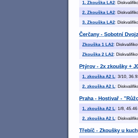
1. Zkouška LA2
: Diskvalifi
2. Zkouška LA2
: Diskvalifi
3. Zkouška LA2
: Diskvalifi
Čerčany - Sobotní Dvojz
Zkouška 1 LA2
: Diskvalifik
Zkouška 2 LA2
: Diskvalifik
Ptýrov - 2x zkoušky + J
1. zkouška A2 L
: 3/10, 36.9
2. zkouška A2 L
: Diskvalifi
Praha - Hostivař - "Rů
1. zkouška A2 L
: 1/8, 45.46 
2. zkouška A2 L
: Diskvalifi
Třebíč - Zkoušky u kuch