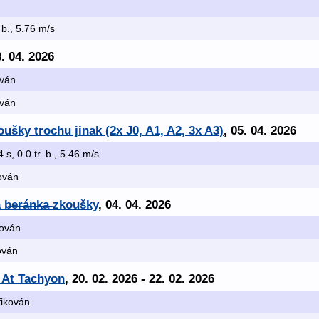
. b., 5.76 m/s
8. 04. 2026
ován
ován
ušky trochu jinak (2x J0, A1, A2, 3x A3)
, 05. 04. 2026
4 s, 0.0 tr. b., 5.46 m/s
kován
e̶r̶á̶n̶k̶a̶ zkoušky
, 04. 04. 2026
kován
kován
 At Tachyon
, 20. 02. 2026 - 22. 02. 2026
ifikován