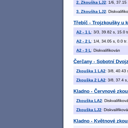
2. Zkouška LJ2
: 1/6, 37.15 
3. Zkouška LJ2
: Diskvalifi
Třebíč - Trojzkoušky u 
A2 - 1 L
: 3/3, 39.82 s, 15.0 t
A2 - 2 L
: 1/4, 34.05 s, 0.0 tr
A2 - 3 L
: Diskvalifikován
Čerčany - Sobotní Dvojz
Zkouška 1 LA2
: 3/8, 40.43 
Zkouška 2 LA2
: 3/8, 37.4 s
Kladno - Červnové zkou
Zkouška LA2
: Diskvalifikov
Zkouška LJ2
: Diskvalifikov
Kladno - Květnové zkouš