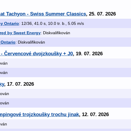
. at Tachyon - Swiss Summer Classics
, 25. 07. 2026
by Ontario
: 12/36, 41.0 s, 10.0 tr. b., 5.05 m/s
red by Sweet Energy
: Diskvalifikován
 Ontario
: Diskvalifikován
 - Červencové dvojzkoušky + J0
, 19. 07. 2026
kován
kován
ky
, 17. 07. 2026
ikován
ikován
mpingové trojzkoušky trochu jinak
, 12. 07. 2026
kován