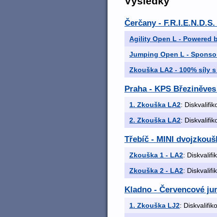
Výsledky
Čerčany - F.R.I.E.N.D.S
Agility Open L - Powered 
Jumping Open L - Sponso
Zkouška LA2 - 100% síly s
Praha - KPS Březiněves
1. Zkouška LA2
: Diskvalifi
2. Zkouška LA2
: Diskvalifi
Třebíč - MINI dvojzkouš
Zkouška 1 - LA2
: Diskvalif
Zkouška 2 - LA2
: Diskvalif
Kladno - Červencové ju
1. Zkouška LJ2
: Diskvalifi