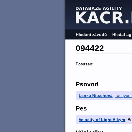
Hledání závodů
Hledat ag
094422
Potvrzen:
Psovod
Lenka Nitschová
,
Tachyon 
Pes
Velocity of Light Alkyra
, B