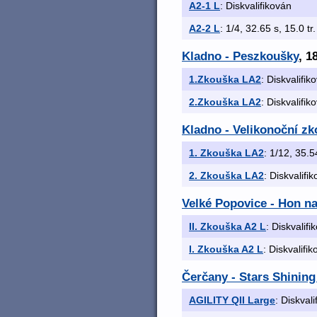
A2-1 L
: Diskvalifikován
A2-2 L
: 1/4, 32.65 s, 15.0 tr
Kladno - Peszkoušky
, 1
1.Zkouška LA2
: Diskvalifik
2.Zkouška LA2
: Diskvalifik
Kladno - Velikonoční zko
1. Zkouška LA2
: 1/12, 35.5
2. Zkouška LA2
: Diskvalifi
Velké Popovice - Hon na b̶
II. Zkouška A2 L
: Diskvalifi
I. Zkouška A2 L
: Diskvalifi
Čerčany - Stars Shining
AGILITY QII Large
: Diskval