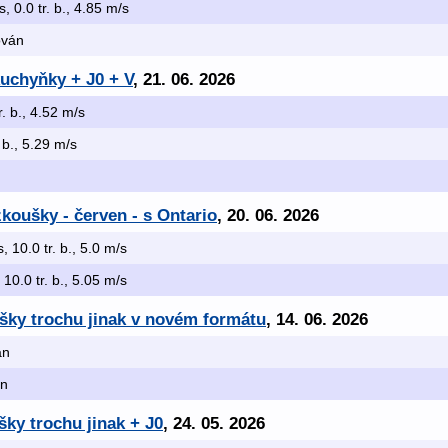
s, 0.0 tr. b., 4.85 m/s
kován
kuchyňky + J0 + V
, 21. 06. 2026
r. b., 4.52 m/s
. b., 5.29 m/s
koušky - červen - s Ontario
, 20. 06. 2026
s, 10.0 tr. b., 5.0 m/s
, 10.0 tr. b., 5.05 m/s
šky trochu jinak v novém formátu
, 14. 06. 2026
án
án
ky trochu jinak + J0
, 24. 05. 2026