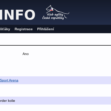
iliťáky
Registrace
Přihlášení
Ano
Sport Arena
order kolie