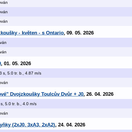
kován
kován
kován
koušky - květen - s Ontario
, 09. 05. 2026
ován
ován
0
, 01. 05. 2026
3 s, 5.0 tr. b., 4.87 m/s
kován
žové" Dvojzkoušky Toulcův Dvůr + J0
, 26. 04. 2026
s, 5.0 tr. b., 4.0 m/s
kován
yňky (2xJ0, 3xA3, 2xA2)
, 24. 04. 2026