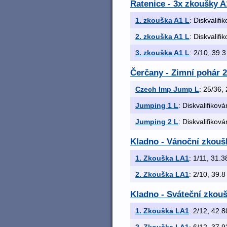
Ratenice - 3x zkoušky A1
1. zkouška A1 L
: Diskvalifi
2. zkouška A1 L
: Diskvalifi
3. zkouška A1 L
: 2/10, 39.3
Čerčany - Zimní pohár 2
Czech Imp Jump L
: 25/36, 
Jumping 1 L
: Diskvalifiková
Jumping 2 L
: Diskvalifiková
Kladno - Vánoční zkoušk
1. Zkouška LA1
: 1/11, 31.38
2. Zkouška LA1
: 2/10, 39.8 
Kladno - Sváteční zkouš
1. Zkouška LA1
: 2/12, 42.8