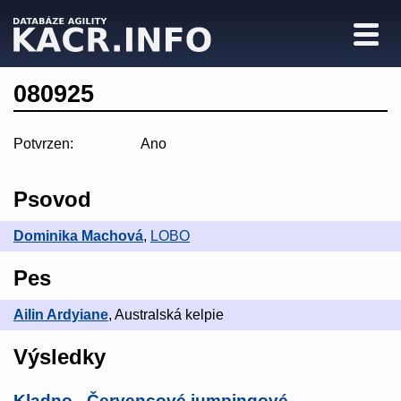
080925
Potvrzen:
Ano
Psovod
Dominika Machová
,
LOBO
Pes
Ailin Ardyiane
, Australská kelpie
Výsledky
Kladno - Červencové jumpingové