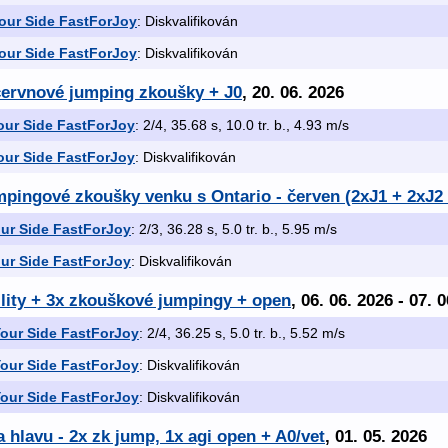
our Side FastForJoy
: Diskvalifikován
our Side FastForJoy
: Diskvalifikován
ervnové jumping zkoušky + J0
, 20. 06. 2026
ur Side FastForJoy
: 2/4, 35.68 s, 10.0 tr. b., 4.93 m/s
ur Side FastForJoy
: Diskvalifikován
pingové zkoušky venku s Ontario - červen (2xJ1 + 2xJ2 
ur Side FastForJoy
: 2/3, 36.28 s, 5.0 tr. b., 5.95 m/s
ur Side FastForJoy
: Diskvalifikován
ility + 3x zkouškové jumpingy + open
, 06. 06. 2026 - 07. 
our Side FastForJoy
: 2/4, 36.25 s, 5.0 tr. b., 5.52 m/s
our Side FastForJoy
: Diskvalifikován
our Side FastForJoy
: Diskvalifikován
a hlavu - 2x zk jump, 1x agi open + A0/vet
, 01. 05. 2026