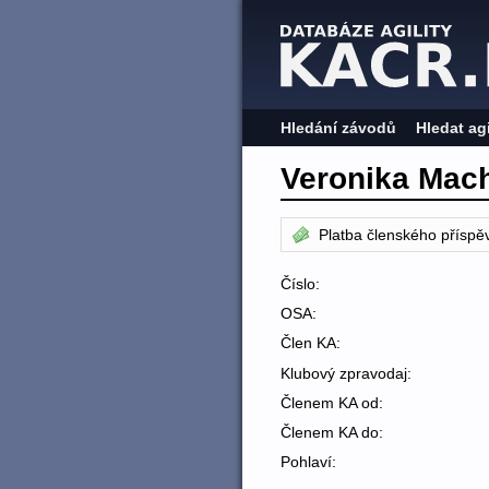
Hledání závodů
Hledat ag
Veronika Mac
Platba členského příspě
Číslo:
OSA:
Člen KA:
Klubový zpravodaj:
Členem KA od:
Členem KA do:
Pohlaví: