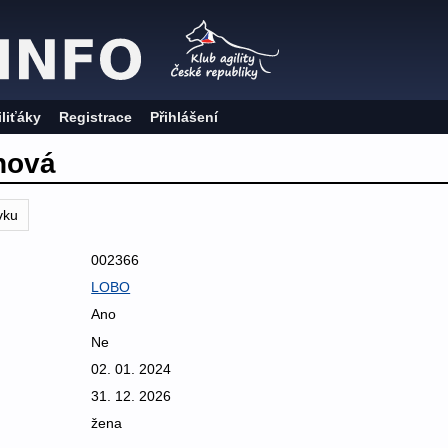
iliťáky
Registrace
Přihlášení
hová
vku
002366
LOBO
Ano
Ne
02. 01. 2024
31. 12. 2026
žena