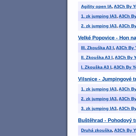
Agility open IA
,
A3Ch By Y
1. zk jumping IA3
,
A3Ch By
2. zk jumping IA3
,
A3Ch By
Velké Popovice - Hon na b̶
III. Zkouška A3 I
,
A3Ch By 
II. Zkouška A3 I
,
A3Ch By Y
I. Zkouška A3 I
,
A3Ch By Y
Vilsnice - Jumpingové 
1. zk jumping IA3
,
A3Ch By
2. zk jumping IA3
,
A3Ch By
3. zk jumping IA3
,
A3Ch By
Buštěhrad - Pohodový tr
Druhá zkouška
,
A3Ch By Y