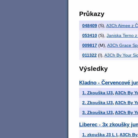
Průkazy
048409
(S)
,
A3Ch Aimee z Č
053410
(S)
,
Janiska Terno z
009817
(M)
,
A3Ch Grace Spa
011322
(I)
,
A3Ch By Your Si
Výsledky
Kladno - Červencové ju
1. Zkouška IJ3
,
A3Ch By Yo
2. Zkouška IJ3
,
A3Ch By Yo
3. Zkouška IJ3
,
A3Ch By Yo
Liberec - 3x zkoušky ju
1. zkouška J3 L I
,
A3Ch By 