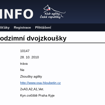
iliťáky
Registrace
Přihlášení
Podzimní dvojzkoušky
10147
28. 10. 2010
tráva
Ne
Zkoušky agility
http://www.osa-hloubetin.cz
2xA3,A2,A1,Vet.
Kyn.cvičiště Praha Kyje