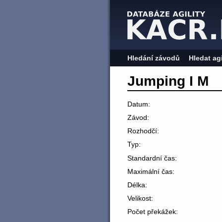
Hledání závodů
Hledat ag
Jumping I M
Datum:
Závod:
Rozhodčí:
Typ:
Standardní čas:
Maximální čas:
Délka:
Velikost:
Počet překážek: