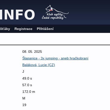
iliťáky
Registrace
Přihlášení
08. 05. 2025
Šlapanice - 3x jumping - aneb hračkobraní
Baláková, Lucie (CZ)
J
49.0 s
57.0 s
172.0 m
M
19