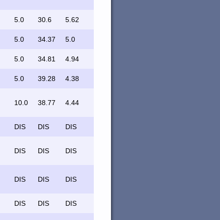
5.0
30.6
5.62
5.0
34.37
5.0
5.0
34.81
4.94
5.0
39.28
4.38
10.0
38.77
4.44
DIS
DIS
DIS
DIS
DIS
DIS
DIS
DIS
DIS
DIS
DIS
DIS