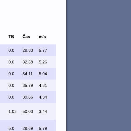
TB
Čas
m/s
0.0
29.83
5.77
0.0
32.68
5.26
0.0
34.11
5.04
0.0
35.79
4.81
0.0
39.66
4.34
1.03
50.03
3.44
5.0
29.69
5.79