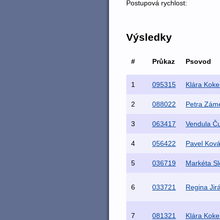
Postupová rychlost:
Výsledky
#
Průkaz
Psovod
1
095315
Klára Kok
2
088022
Petra Zám
3
063417
Vendula Č
4
056422
Pavel Ková
5
036719
Markéta S
6
033721
Regina Jir
7
081321
Klára Kok