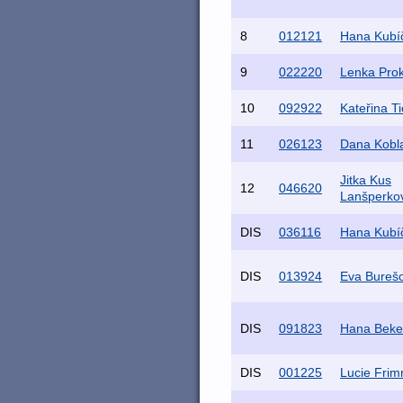
8
012121
Hana Kubí
9
022220
Lenka Pro
10
092922
Kateřina T
11
026123
Dana Kobl
Jitka Kus
12
046620
Lanšperko
DIS
036116
Hana Kubí
DIS
013924
Eva Bureš
DIS
091823
Hana Beke
DIS
001225
Lucie Fri