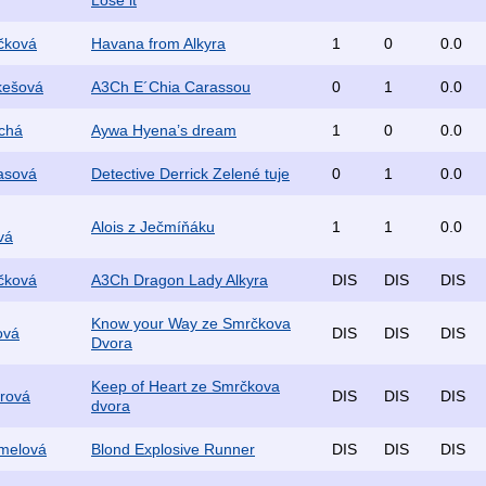
Lose it
čková
Havana from Alkyra
1
0
0.0
kešová
A3Ch E´Chia Carassou
0
1
0.0
ichá
Aywa Hyena’s dream
1
0
0.0
asová
Detective Derrick Zelené tuje
0
1
0.0
Alois z Ječmíňáku
1
1
0.0
vá
čková
A3Ch Dragon Lady Alkyra
DIS
DIS
DIS
Know your Way ze Smrčkova
ová
DIS
DIS
DIS
Dvora
Keep of Heart ze Smrčkova
rová
DIS
DIS
DIS
dvora
mmelová
Blond Explosive Runner
DIS
DIS
DIS