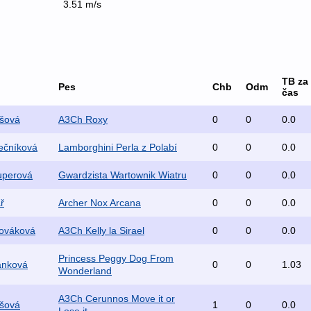
3.51 m/s
TB za
Pes
Chb
Odm
čas
ešová
A3Ch Roxy
0
0
0.0
ečníková
Lamborghini Perla z Polabí
0
0
0.0
uperová
Gwardzista Wartownik Wiatru
0
0
0.0
ř
Archer Nox Arcana
0
0
0.0
lováková
A3Ch Kelly la Sirael
0
0
0.0
Princess Peggy Dog From
ánková
0
0
1.03
Wonderland
A3Ch Cerunnos Move it or
ešová
1
0
0.0