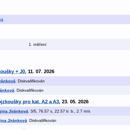
vá
1. měření
koušky + J0
, 11. 07. 2026
iránková
: Diskvalifikován
ránková
: Diskvalifikován
ojzkoušky pro kat. A2 a A3
, 23. 05. 2026
gina Jiránková
: 3/5, 76.57 s, 22.57 tr. b., 2.7 m/s
ina Jiránková
: Diskvalifikován