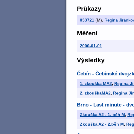
Průkazy
033721
(M)
,
Regina Jiránko
Měření
2000-01-01
Výsledky
Čebín - Čebínské dvojz
1. zkouška MA2
,
Regina J
2. zkouškaMA2
,
Regina Ji
Brno - Last minute - dv
Zkouška A2 - 1. běh M
,
Re
Zkouška A2 - 2.běh M
,
Reg