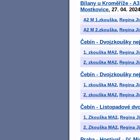
Bílany u Kroměříže - A
Mostkovice
, 27. 04. 202
A2 M 1.zkouška
,
Regina J
A2 M 2.zkouška
,
Regina J
Čebín - Dvojzkoušky nej
1. zkouška MA2
,
Regina J
2. zkouška MA2
,
Regina J
Čebín - Dvojzkoušky nej
1. zkouška MA2
,
Regina J
2. zkouška MA2
,
Regina J
Čebín - Listopadové dvo
1. Zkouška MA2
,
Regina J
2. Zkouška MA2
,
Regina J
Praha - Hostivař - IV. 