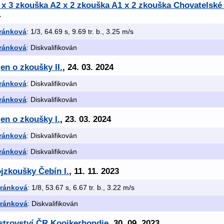
3 x 3 zkouška A2 x 2 zkouška A1 x 2 zkouška Chovatelsk
4
iránková
: 1/3, 64.69 s, 9.69 tr. b., 3.25 m/s
iránková
: Diskvalifikován
en o zkoušky II.
, 24. 03. 2024
iránková
: Diskvalifikován
iránková
: Diskvalifikován
en o zkoušky I.
, 23. 03. 2024
iránková
: Diskvalifikován
iránková
: Diskvalifikován
jzkoušky Čebín I.
, 11. 11. 2023
iránková
: 1/8, 53.67 s, 6.67 tr. b., 3.22 m/s
iránková
: Diskvalifikován
Mistrovství ČR Kooikerhondje
, 30. 09. 2023