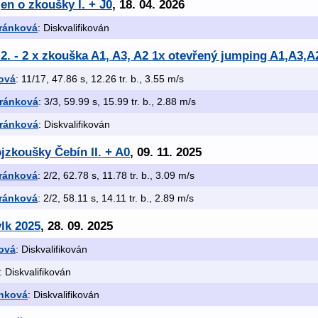
en o zkoušky I. + J0
, 18. 04. 2026
iránková
: Diskvalifikován
.2. - 2 x zkouška A1, A3, A2 1x otevřený jumping A1,A3,A
ová
: 11/17, 47.86 s, 12.26 tr. b., 3.55 m/s
iránková
: 3/3, 59.99 s, 15.99 tr. b., 2.88 m/s
iránková
: Diskvalifikován
jzkoušky Čebín II. + A0
, 09. 11. 2025
iránková
: 2/2, 62.78 s, 11.78 tr. b., 3.09 m/s
iránková
: 2/2, 58.11 s, 14.11 tr. b., 2.89 m/s
vlk 2025
, 28. 09. 2025
ová
: Diskvalifikován
: Diskvalifikován
ánková
: Diskvalifikován