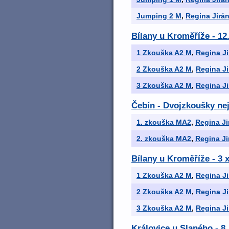
Jumping 2 M
,
Regina Jirá
Bílany u Kroměříže - 12
1 Zkouška A2 M
,
Regina J
2 Zkouška A2 M
,
Regina J
3 Zkouška A2 M
,
Regina J
Čebín - Dvojzkoušky nej
1. zkouška MA2
,
Regina J
2. zkouška MA2
,
Regina J
Bílany u Kroměříže - 3
1 Zkouška A2 M
,
Regina J
2 Zkouška A2 M
,
Regina J
3 Zkouška A2 M
,
Regina J
Královice u Slaného - 8.