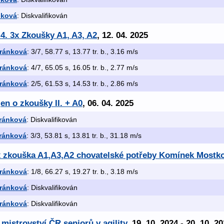
nková
: Diskvalifikován
.4. 3x Zkoušky A1, A3, A2
, 12. 04. 2025
iránková
: 3/7, 58.77 s, 13.77 tr. b., 3.16 m/s
iránková
: 4/7, 65.05 s, 16.05 tr. b., 2.77 m/s
iránková
: 2/5, 61.53 s, 14.53 tr. b., 2.86 m/s
en o zkoušky II. + A0
, 06. 04. 2025
iránková
: Diskvalifikován
iránková
: 3/3, 53.81 s, 13.81 tr. b., 31.18 m/s
 x zkouška A1,A3,A2 chovatelské potřeby Komínek Mostk
iránková
: 1/8, 66.27 s, 19.27 tr. b., 3.18 m/s
iránková
: Diskvalifikován
iránková
: Diskvalifikován
 mistrovství ČR seniorů v agility
, 19. 10. 2024 - 20. 10. 2