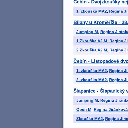
Čebín - Dvojzkoušky nej
1. zkouška MA2
,
Regina J
Bílany u Kroměříže - 28
Jumping M
,
Regina Jiránk
1 Zkouška A2 M
,
Regina J
2 Zkouška A2 M
,
Regina J
Čebín - Listopadové dvo
1. zkouška MA2
,
Regina J
2. zkouška MA2
,
Regina J
Šlapanice - Šlapanický 
Jumping M
,
Regina Jiránk
Open M
,
Regina Jiránková
Zkouška MA2
,
Regina Jir