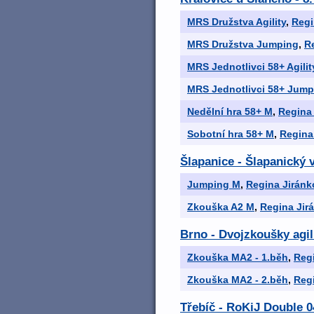
MRS Družstva Agility
,
Regi
MRS Družstva Jumping
,
R
MRS Jednotlivci 58+ Agili
MRS Jednotlivci 58+ Jum
Nedělní hra 58+ M
,
Regina
Sobotní hra 58+ M
,
Regina
Šlapanice - Šlapanický 
Jumping M
,
Regina Jiránk
Zkouška A2 M
,
Regina Jir
Brno - Dvojzkoušky agil
Zkouška MA2 - 1.běh
,
Reg
Zkouška MA2 - 2.běh
,
Reg
Třebíč - RoKiJ Double 0