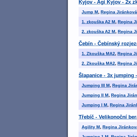
Kyjov - Agi Kyjov - 2x 
Jump M
,
Regina Jiránková
1. zkouška A2 M
,
Regina J
2. zkouška A2 M
,
Regina J
Čebín - Čebínský rozjez
1. Zkouška MA2
,
Regina J
2. Zkouška MA2
,
Regina J
Šlapanice - 3x jumping 
Jumping III M
,
Regina Jir
Jumping II M
,
Regina Jirá
Jumping I M
,
Regina Jirá
Třebíč - Velikonoční be
Agility M
,
Regina Jiránkov
Jumping 1 M
,
Regina Jirá