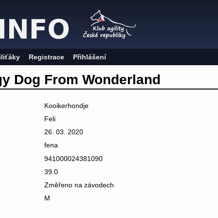
iliťáky
Registrace
Přihlášení
gy Dog From Wonderland
Kooikerhondje
Feli
26. 03. 2020
fena
941000024381090
39.0
Změřeno na závodech
M