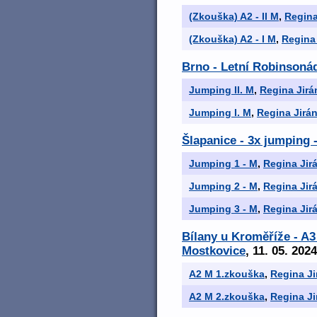
(Zkouška) A2 - II M
,
Regina
(Zkouška) A2 - I M
,
Regina
Brno - Letní Robinsoná
Jumping II. M
,
Regina Jir
Jumping I. M
,
Regina Jirá
Šlapanice - 3x jumping 
Jumping 1 - M
,
Regina Jir
Jumping 2 - M
,
Regina Jir
Jumping 3 - M
,
Regina Jir
Bílany u Kroměříže - A
Mostkovice
, 11. 05. 2024
A2 M 1.zkouška
,
Regina J
A2 M 2.zkouška
,
Regina J