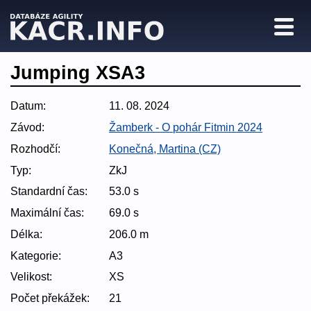
Jumping XSA3
Datum:
11. 08. 2024
Závod:
Žamberk - O pohár Fitmin 2024
Rozhodčí:
Konečná, Martina (CZ)
Typ:
ZkJ
Standardní čas:
53.0 s
Maximální čas:
69.0 s
Délka:
206.0 m
Kategorie:
A3
Velikost:
XS
Počet překážek:
21