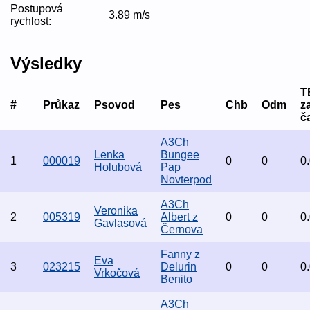
Postupová
3.89 m/s
rychlost:
Výsledky
T
#
Průkaz
Psovod
Pes
Chb
Odm
z
č
A3Ch
Lenka
Bungee
1
000019
0
0
0
Holubová
Pap
Novterpod
A3Ch
Veronika
2
005319
Albert z
0
0
0
Gavlasová
Černova
Fanny z
Eva
3
023215
Delurin
0
0
0
Vrkočová
Benito
A3Ch