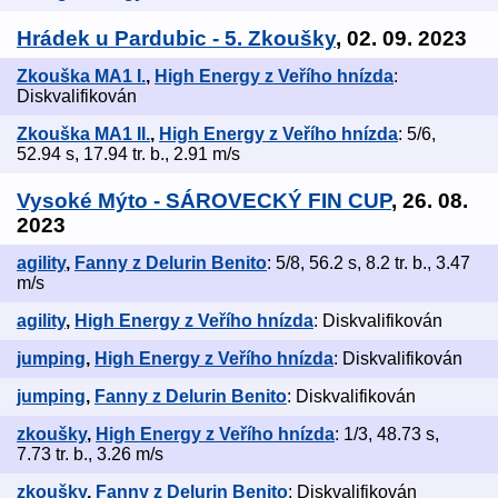
Hrádek u Pardubic - 5. Zkoušky
, 02. 09. 2023
Zkouška MA1 I.
,
High Energy z Veřího hnízda
:
Diskvalifikován
Zkouška MA1 II.
,
High Energy z Veřího hnízda
: 5/6,
52.94 s, 17.94 tr. b., 2.91 m/s
Vysoké Mýto - SÁROVECKÝ FIN CUP
, 26. 08.
2023
agility
,
Fanny z Delurin Benito
: 5/8, 56.2 s, 8.2 tr. b., 3.47
m/s
agility
,
High Energy z Veřího hnízda
: Diskvalifikován
jumping
,
High Energy z Veřího hnízda
: Diskvalifikován
jumping
,
Fanny z Delurin Benito
: Diskvalifikován
zkoušky
,
High Energy z Veřího hnízda
: 1/3, 48.73 s,
7.73 tr. b., 3.26 m/s
zkoušky
,
Fanny z Delurin Benito
: Diskvalifikován