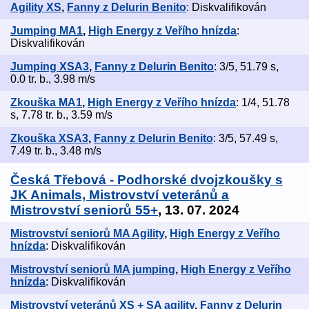
Agility XS
,
Fanny z Delurin Benito
: Diskvalifikován
Jumping MA1
,
High Energy z Veřího hnízda
:
Diskvalifikován
Jumping XSA3
,
Fanny z Delurin Benito
: 3/5, 51.79 s,
0.0 tr. b., 3.98 m/s
Zkouška MA1
,
High Energy z Veřího hnízda
: 1/4, 51.78
s, 7.78 tr. b., 3.59 m/s
Zkouška XSA3
,
Fanny z Delurin Benito
: 3/5, 57.49 s,
7.49 tr. b., 3.48 m/s
Česká Třebová - Podhorské dvojzkoušky s
JK Animals, Mistrovství veteránů a
Mistrovství seniorů 55+
, 13. 07. 2024
Mistrovství seniorů MA Agility
,
High Energy z Veřího
hnízda
: Diskvalifikován
Mistrovství seniorů MA jumping
,
High Energy z Veřího
hnízda
: Diskvalifikován
Mistrovství veteránů XS + SA agility
,
Fanny z Delurin