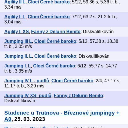
Agility II L
,
Cloei Černé baroko
: 5/12, 59.36 s, 5.36 tr. b.,
3.34 m/s
Agility I. L
,
Cloei Černé baroko
: 7/12, 63.2 s, 21.2 tr. b.,
3.04 m/s
Agility I. XS
,
Fanny z Delurin Benito
: Diskvalifikován
Jumping III L
,
Cloei Černé baroko
: 5/12, 57.38 s, 18.38
tr. b., 3.05 m/s
Jumping II. L
,
Cloei Černé baroko
: Diskvalifikován
Jumping I. L
,
Cloei Černé baroko
: 6/12, 55.77 s, 14.77
tr. b., 3.35 m/s
Jumping IV L - pudlů
,
Cloei Černé baroko
: 2/4, 47.17 s,
11.17 tr. b., 3.29 m/s
Jumping IV XS- pudlů
,
Fanny z Delurin Benito
:
Diskvalifikován
Studenec u Trutnova - Březnové jumpingy +
A0
, 25. 03. 2023