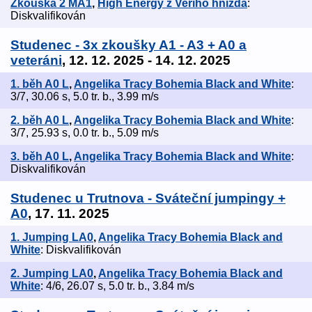
Zkouška 2 MA1
,
High Energy z Veřího hnízda
:
Diskvalifikován
Studenec - 3x zkoušky A1 - A3 + A0 a
veteráni
, 12. 12. 2025 - 14. 12. 2025
1. běh A0 L
,
Angelika Tracy Bohemia Black and White
:
3/7, 30.06 s, 5.0 tr. b., 3.99 m/s
2. běh A0 L
,
Angelika Tracy Bohemia Black and White
:
3/7, 25.93 s, 0.0 tr. b., 5.09 m/s
3. běh A0 L
,
Angelika Tracy Bohemia Black and White
:
Diskvalifikován
Studenec u Trutnova - Sváteční jumpingy +
A0
, 17. 11. 2025
1. Jumping LA0
,
Angelika Tracy Bohemia Black and
White
: Diskvalifikován
2. Jumping LA0
,
Angelika Tracy Bohemia Black and
White
: 4/6, 26.07 s, 5.0 tr. b., 3.84 m/s