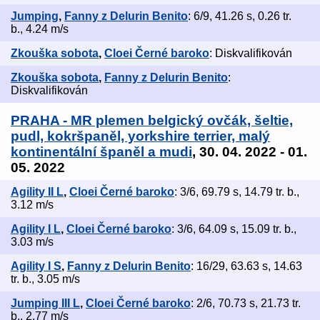
Jumping
,
Fanny z Delurin Benito
: 6/9, 41.26 s, 0.26 tr.
b., 4.24 m/s
Zkouška sobota
,
Cloei Černé baroko
: Diskvalifikován
Zkouška sobota
,
Fanny z Delurin Benito
:
Diskvalifikován
PRAHA - MR plemen belgický ovčák, šeltie,
pudl, kokršpaněl, yorkshire terrier, malý
kontinentální španěl a mudi
, 30. 04. 2022 - 01.
05. 2022
Agility II L
,
Cloei Černé baroko
: 3/6, 69.79 s, 14.79 tr. b.,
3.12 m/s
Agility I L
,
Cloei Černé baroko
: 3/6, 64.09 s, 15.09 tr. b.,
3.03 m/s
Agility I S
,
Fanny z Delurin Benito
: 16/29, 63.63 s, 14.63
tr. b., 3.05 m/s
Jumping III L
,
Cloei Černé baroko
: 2/6, 70.73 s, 21.73 tr.
b., 2.77 m/s