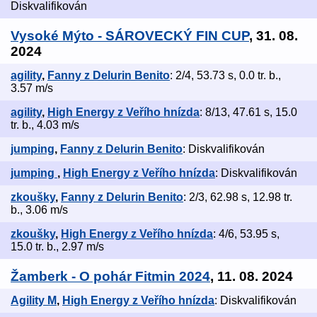
Diskvalifikován
Vysoké Mýto - SÁROVECKÝ FIN CUP
, 31. 08.
2024
agility
,
Fanny z Delurin Benito
: 2/4, 53.73 s, 0.0 tr. b.,
3.57 m/s
agility
,
High Energy z Veřího hnízda
: 8/13, 47.61 s, 15.0
tr. b., 4.03 m/s
jumping
,
Fanny z Delurin Benito
: Diskvalifikován
jumping
,
High Energy z Veřího hnízda
: Diskvalifikován
zkoušky
,
Fanny z Delurin Benito
: 2/3, 62.98 s, 12.98 tr.
b., 3.06 m/s
zkoušky
,
High Energy z Veřího hnízda
: 4/6, 53.95 s,
15.0 tr. b., 2.97 m/s
Žamberk - O pohár Fitmin 2024
, 11. 08. 2024
Agility M
,
High Energy z Veřího hnízda
: Diskvalifikován