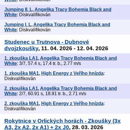
Jumping II. L
,
Angelika Tracy Bohemia Black and
White
: Diskvalifikován
Jumping I. L
,
Angelika Tracy Bohemia Black and
White
: Diskvalifikován
Studenec u Trutnova - Dubnové
dvojzkoušky
, 11. 04. 2026 - 12. 04. 2026
1. zkouška LA1
,
Angelika Tracy Bohemia Black and
White
: 3/7, 57.4 s, 17.4 tr. b., 2.77 m/s
1. zkouška MA1
,
High Energy z Veřího hnízda
:
Diskvalifikován
2. zkouška LA1
,
Angelika Tracy Bohemia Black and
White
: 2/7, 60.91 s, 18.91 tr. b., 2.71 m/s
2. zkouška MA1
,
High Energy z Veřího hnízda
:
Diskvalifikován
Rokytnice v Orlických horách - Zkoušky (3x
A3, 2x A2, 2x A1) + 2x J0
, 28. 03. 2026