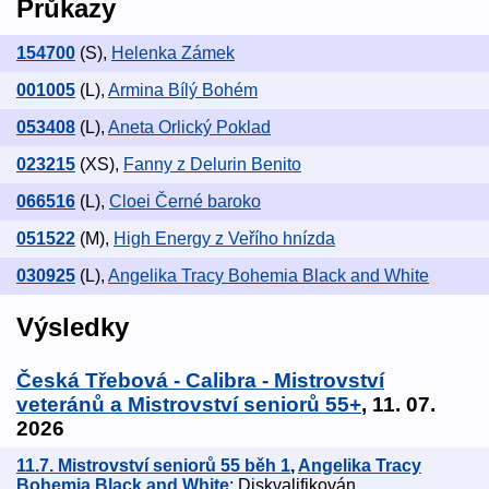
Průkazy
154700
(S)
,
Helenka Zámek
001005
(L)
,
Armina Bílý Bohém
053408
(L)
,
Aneta Orlický Poklad
023215
(XS)
,
Fanny z Delurin Benito
066516
(L)
,
Cloei Černé baroko
051522
(M)
,
High Energy z Veřího hnízda
030925
(L)
,
Angelika Tracy Bohemia Black and White
Výsledky
Česká Třebová - Calibra - Mistrovství
veteránů a Mistrovství seniorů 55+
, 11. 07.
2026
11.7. Mistrovství seniorů 55 běh 1
,
Angelika Tracy
Bohemia Black and White
: Diskvalifikován