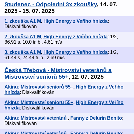
Studenec - Odpolední 3x zkoušky
, 14. 07.
2025 - 15. 07. 2025
1. zkouška A1 M
,
High Energy z Veřího hnízda
:
Diskvalifikován
2. zkouška A1 M
,
High Energy z Veřího hnízda
: 1/2,
36.91 s, 10.0 tr. b., 4.61 m/s
3. zkouška A1 M
,
High Energy z Veřího hnízda
: 1/2,
61.44 s, 24.44 tr. b., 2.69 m/s
Česká Třebová - Mistrovství veteránů a
Mistrovství seniorů 55+
, 12. 07. 2025
Akinu: Mistrovství seniorů 55+
,
High Energy z Veřího
hnízda
: Diskvalifikován
Akinu: Mistrovství seniorů 55+
,
High Energy z Veřího
hnízda
: Diskvalifikován
Akinu: Mistrovství veteránů
,
Fanny z Delurin Benito
:
Diskvalifikován
Akinu: Mistrovství veteránů
,
Fanny z Delurin Benito
: