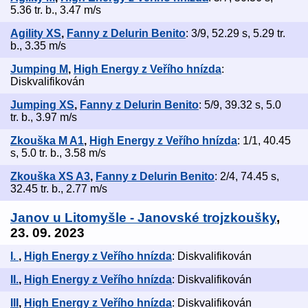
5.36 tr. b., 3.47 m/s
Agility XS
,
Fanny z Delurin Benito
: 3/9, 52.29 s, 5.29 tr.
b., 3.35 m/s
Jumping M
,
High Energy z Veřího hnízda
:
Diskvalifikován
Jumping XS
,
Fanny z Delurin Benito
: 5/9, 39.32 s, 5.0
tr. b., 3.97 m/s
Zkouška M A1
,
High Energy z Veřího hnízda
: 1/1, 40.45
s, 5.0 tr. b., 3.58 m/s
Zkouška XS A3
,
Fanny z Delurin Benito
: 2/4, 74.45 s,
32.45 tr. b., 2.77 m/s
Janov u Litomyšle - Janovské trojzkoušky
,
23. 09. 2023
I.
,
High Energy z Veřího hnízda
: Diskvalifikován
II.
,
High Energy z Veřího hnízda
: Diskvalifikován
III
,
High Energy z Veřího hnízda
: Diskvalifikován