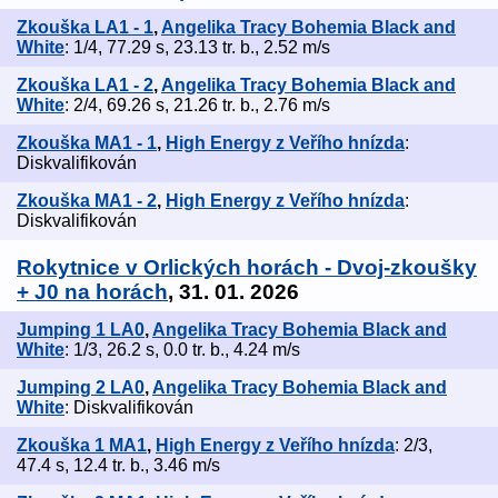
Zkouška LA1 - 1
,
Angelika Tracy Bohemia Black and
White
: 1/4, 77.29 s, 23.13 tr. b., 2.52 m/s
Zkouška LA1 - 2
,
Angelika Tracy Bohemia Black and
White
: 2/4, 69.26 s, 21.26 tr. b., 2.76 m/s
Zkouška MA1 - 1
,
High Energy z Veřího hnízda
:
Diskvalifikován
Zkouška MA1 - 2
,
High Energy z Veřího hnízda
:
Diskvalifikován
Rokytnice v Orlických horách - Dvoj-zkoušky
+ J0 na horách
, 31. 01. 2026
Jumping 1 LA0
,
Angelika Tracy Bohemia Black and
White
: 1/3, 26.2 s, 0.0 tr. b., 4.24 m/s
Jumping 2 LA0
,
Angelika Tracy Bohemia Black and
White
: Diskvalifikován
Zkouška 1 MA1
,
High Energy z Veřího hnízda
: 2/3,
47.4 s, 12.4 tr. b., 3.46 m/s