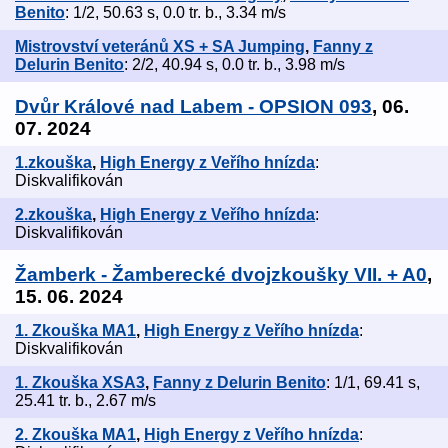
Benito
: 1/2, 50.63 s, 0.0 tr. b., 3.34 m/s
Mistrovství veteránů XS + SA Jumping
,
Fanny z
Delurin Benito
: 2/2, 40.94 s, 0.0 tr. b., 3.98 m/s
Dvůr Králové nad Labem - OPSION 093
, 06.
07. 2024
1.zkouška
,
High Energy z Veřího hnízda
:
Diskvalifikován
2.zkouška
,
High Energy z Veřího hnízda
:
Diskvalifikován
Žamberk - Žamberecké dvojzkoušky VII. + A0
,
15. 06. 2024
1. Zkouška MA1
,
High Energy z Veřího hnízda
:
Diskvalifikován
1. Zkouška XSA3
,
Fanny z Delurin Benito
: 1/1, 69.41 s,
25.41 tr. b., 2.67 m/s
2. Zkouška MA1
,
High Energy z Veřího hnízda
: