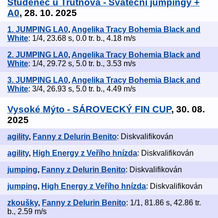
Studenec u Trutnova - Sváteční jumpingy +
A0
, 28. 10. 2025
1. JUMPING LA0
,
Angelika Tracy Bohemia Black and
White
: 1/4, 23.68 s, 0.0 tr. b., 4.18 m/s
2. JUMPING LA0
,
Angelika Tracy Bohemia Black and
White
: 1/4, 29.72 s, 5.0 tr. b., 3.53 m/s
3. JUMPING LA0
,
Angelika Tracy Bohemia Black and
White
: 3/4, 26.93 s, 5.0 tr. b., 4.49 m/s
Vysoké Mýto - SÁROVECKÝ FIN CUP
, 30. 08.
2025
agility
,
Fanny z Delurin Benito
: Diskvalifikován
agility
,
High Energy z Veřího hnízda
: Diskvalifikován
jumping
,
Fanny z Delurin Benito
: Diskvalifikován
jumping
,
High Energy z Veřího hnízda
: Diskvalifikován
zkoušky
,
Fanny z Delurin Benito
: 1/1, 81.86 s, 42.86 tr.
b., 2.59 m/s