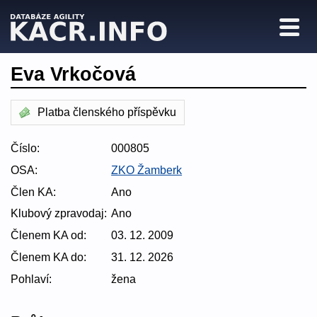
Eva Vrkočová
Platba členského příspěvku
Číslo:
000805
OSA:
ZKO Žamberk
Člen KA:
Ano
Klubový zpravodaj:
Ano
Členem KA od:
03. 12. 2009
Členem KA do:
31. 12. 2026
Pohlaví:
žena