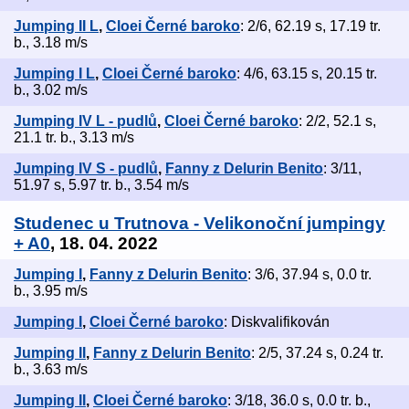
Jumping II L
,
Cloei Černé baroko
: 2/6, 62.19 s, 17.19 tr.
b., 3.18 m/s
Jumping I L
,
Cloei Černé baroko
: 4/6, 63.15 s, 20.15 tr.
b., 3.02 m/s
Jumping IV L - pudlů
,
Cloei Černé baroko
: 2/2, 52.1 s,
21.1 tr. b., 3.13 m/s
Jumping IV S - pudlů
,
Fanny z Delurin Benito
: 3/11,
51.97 s, 5.97 tr. b., 3.54 m/s
Studenec u Trutnova - Velikonoční jumpingy
+ A0
, 18. 04. 2022
Jumping I
,
Fanny z Delurin Benito
: 3/6, 37.94 s, 0.0 tr.
b., 3.95 m/s
Jumping I
,
Cloei Černé baroko
: Diskvalifikován
Jumping II
,
Fanny z Delurin Benito
: 2/5, 37.24 s, 0.24 tr.
b., 3.63 m/s
Jumping II
,
Cloei Černé baroko
: 3/18, 36.0 s, 0.0 tr. b.,