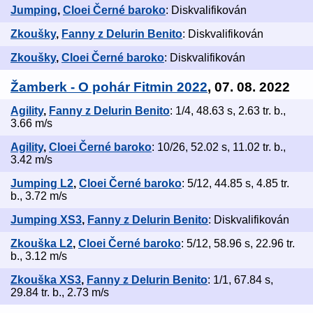
Jumping
,
Cloei Černé baroko
: Diskvalifikován
Zkoušky
,
Fanny z Delurin Benito
: Diskvalifikován
Zkoušky
,
Cloei Černé baroko
: Diskvalifikován
Žamberk - O pohár Fitmin 2022
, 07. 08. 2022
Agility
,
Fanny z Delurin Benito
: 1/4, 48.63 s, 2.63 tr. b.,
3.66 m/s
Agility
,
Cloei Černé baroko
: 10/26, 52.02 s, 11.02 tr. b.,
3.42 m/s
Jumping L2
,
Cloei Černé baroko
: 5/12, 44.85 s, 4.85 tr.
b., 3.72 m/s
Jumping XS3
,
Fanny z Delurin Benito
: Diskvalifikován
Zkouška L2
,
Cloei Černé baroko
: 5/12, 58.96 s, 22.96 tr.
b., 3.12 m/s
Zkouška XS3
,
Fanny z Delurin Benito
: 1/1, 67.84 s,
29.84 tr. b., 2.73 m/s