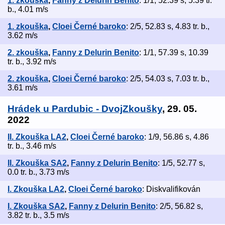
1. zkouška
,
Fanny z Delurin Benito
: 1/1, 52.39 s, 5.39 tr.
b., 4.01 m/s
1. zkouška
,
Cloei Černé baroko
: 2/5, 52.83 s, 4.83 tr. b.,
3.62 m/s
2. zkouška
,
Fanny z Delurin Benito
: 1/1, 57.39 s, 10.39
tr. b., 3.92 m/s
2. zkouška
,
Cloei Černé baroko
: 2/5, 54.03 s, 7.03 tr. b.,
3.61 m/s
Hrádek u Pardubic - DvojZkoušky
, 29. 05.
2022
II. Zkouška LA2
,
Cloei Černé baroko
: 1/9, 56.86 s, 4.86
tr. b., 3.46 m/s
II. Zkouška SA2
,
Fanny z Delurin Benito
: 1/5, 52.77 s,
0.0 tr. b., 3.73 m/s
I. Zkouška LA2
,
Cloei Černé baroko
: Diskvalifikován
I. Zkouška SA2
,
Fanny z Delurin Benito
: 2/5, 56.82 s,
3.82 tr. b., 3.5 m/s