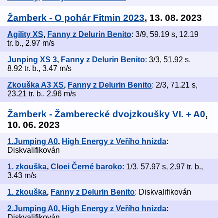
Žamberk - O pohár Fitmin 2023
, 13. 08. 2023
Agility XS
,
Fanny z Delurin Benito
: 3/9, 59.19 s, 12.19
tr. b., 2.97 m/s
Junping XS 3
,
Fanny z Delurin Benito
: 3/3, 51.92 s,
8.92 tr. b., 3.47 m/s
Zkouška A3 XS
,
Fanny z Delurin Benito
: 2/3, 71.21 s,
23.21 tr. b., 2.96 m/s
Žamberk - Žamberecké dvojzkoušky VI. + A0
,
10. 06. 2023
1.Jumping A0
,
High Energy z Veřího hnízda
:
Diskvalifikován
1. zkouška
,
Cloei Černé baroko
: 1/3, 57.97 s, 2.97 tr. b.,
3.43 m/s
1. zkouška
,
Fanny z Delurin Benito
: Diskvalifikován
2.Jumping A0
,
High Energy z Veřího hnízda
:
Diskvalifikován