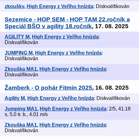
zkoušky
,
High Energy z Veřího hnízda
: Diskvalifikován
Sezemice - HOP SEM - HOP TAM 22.ročník a
Speciál BŠO v agility 18.ročník
, 17. 08. 2025
AGILITY M
,
High Energy z Veřího hnízda
:
Diskvalifikován
JUMPING M
,
High Energy z Veřího hnízda
:
Diskvalifikován
Zkouška MA1
,
High Energy z Veřího hnízda
:
Diskvalifikován
Žamberk - O pohár Fitmin 2025
, 16. 08. 2025
Agility M
,
High Energy z Veřího hnízda
: Diskvalifikován
Jumping MA1
,
High Energy z Veřího hnízda
: 2/5, 41.18
s, 5.0 tr. b., 4.01 m/s
Zkouška MA1
,
High Energy z Veřího hnízda
:
Diskvalifikován