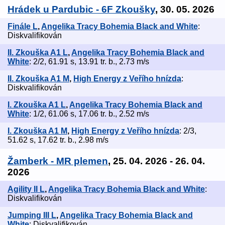
Hrádek u Pardubic - 6F Zkoušky
, 30. 05. 2026
Finále L
,
Angelika Tracy Bohemia Black and White
:
Diskvalifikován
II. Zkouška A1 L
,
Angelika Tracy Bohemia Black and
White
: 2/2, 61.91 s, 13.91 tr. b., 2.73 m/s
II. Zkouška A1 M
,
High Energy z Veřího hnízda
:
Diskvalifikován
I. Zkouška A1 L
,
Angelika Tracy Bohemia Black and
White
: 1/2, 61.06 s, 17.06 tr. b., 2.52 m/s
I. Zkouška A1 M
,
High Energy z Veřího hnízda
: 2/3,
51.62 s, 17.62 tr. b., 2.98 m/s
Žamberk - MR plemen
, 25. 04. 2026 - 26. 04.
2026
Agility II L
,
Angelika Tracy Bohemia Black and White
:
Diskvalifikován
Jumping III L
,
Angelika Tracy Bohemia Black and
White
: Diskvalifikován