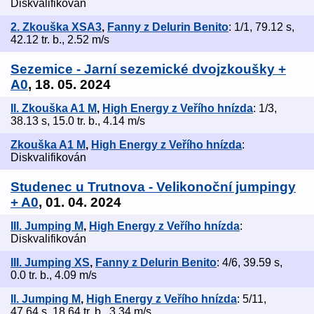
Diskvalifikován
2. Zkouška XSA3
,
Fanny z Delurin Benito
: 1/1, 79.12 s,
42.12 tr. b., 2.52 m/s
Sezemice - Jarní sezemické dvojzkoušky +
A0
, 18. 05. 2024
II. Zkouška A1 M
,
High Energy z Veřího hnízda
: 1/3,
38.13 s, 15.0 tr. b., 4.14 m/s
Zkouška A1 M
,
High Energy z Veřího hnízda
:
Diskvalifikován
Studenec u Trutnova - Velikonoční jumpingy
+ A0
, 01. 04. 2024
III. Jumping M
,
High Energy z Veřího hnízda
:
Diskvalifikován
III. Jumping XS
,
Fanny z Delurin Benito
: 4/6, 39.59 s,
0.0 tr. b., 4.09 m/s
II. Jumping M
,
High Energy z Veřího hnízda
: 5/11,
47.64 s, 18.64 tr. b., 3.34 m/s