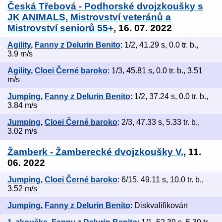
Česká Třebová - Podhorské dvojzkoušky s
JK ANIMALS, Mistrovství veteránů a
Mistrovství seniorů 55+
, 16. 07. 2022
Agility
,
Fanny z Delurin Benito
: 1/2, 41.29 s, 0.0 tr. b.,
3.9 m/s
Agility
,
Cloei Černé baroko
: 1/3, 45.81 s, 0.0 tr. b., 3.51
m/s
Jumping
,
Fanny z Delurin Benito
: 1/2, 37.24 s, 0.0 tr. b.,
3.84 m/s
Jumping
,
Cloei Černé baroko
: 2/3, 47.33 s, 5.33 tr. b.,
3.02 m/s
Žamberk - Žamberecké dvojzkoušky V.
, 11.
06. 2022
Jumping
,
Cloei Černé baroko
: 6/15, 49.11 s, 10.0 tr. b.,
3.52 m/s
Jumping
,
Fanny z Delurin Benito
: Diskvalifikován