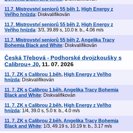
11.7. Mistrovství seniorů 55 běh 1
,
High Energy z
Veřího hnízda
: Diskvalifikován
11.7. Mistrovství seniorů 55 běh 2
,
High Energy z
Veřího hnízda
: 3/3, 39.89 s, 10.0 tr. b., 4.06 m/s
11.7. Mistrovství seniorů 55 běh 2
,
Angelika Tracy
Bohemia Black and White
: Diskvalifikován
Česká Třebová - Podhorské dvojzkoušky s
Calibrou+ J0
, 11. 07. 2026
11. 7. ZK s Calibrou 1.běh
,
High Energy z Veřího
hnízda
: Diskvalifikován
11. 7. ZK s Calibrou 1.běh
,
Angelika Tracy Bohemia
Black and White
: Diskvalifikován
11. 7. ZK s Calibrou 2.běh
,
High Energy z Veřího
hnízda
: 1/4, 39.0 s, 5.0 tr. b., 4.0 m/s
11. 7. ZK s Calibrou 2.běh
,
Angelika Tracy Bohemia
Black and White
: 1/3, 49.19 s, 10.19 tr. b., 3.17 m/s