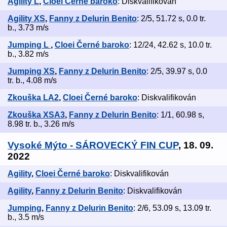
Agility L
,
Cloei Černé baroko
: Diskvalifikován
Agility XS
,
Fanny z Delurin Benito
: 2/5, 51.72 s, 0.0 tr.
b., 3.73 m/s
Jumping L
,
Cloei Černé baroko
: 12/24, 42.62 s, 10.0 tr.
b., 3.82 m/s
Jumping XS
,
Fanny z Delurin Benito
: 2/5, 39.97 s, 0.0
tr. b., 4.08 m/s
Zkouška LA2
,
Cloei Černé baroko
: Diskvalifikován
Zkouška XSA3
,
Fanny z Delurin Benito
: 1/1, 60.98 s,
8.98 tr. b., 3.26 m/s
Vysoké Mýto - SÁROVECKÝ FIN CUP
, 18. 09.
2022
Agility
,
Cloei Černé baroko
: Diskvalifikován
Agility
,
Fanny z Delurin Benito
: Diskvalifikován
Jumping
,
Fanny z Delurin Benito
: 2/6, 53.09 s, 13.09 tr.
b., 3.5 m/s