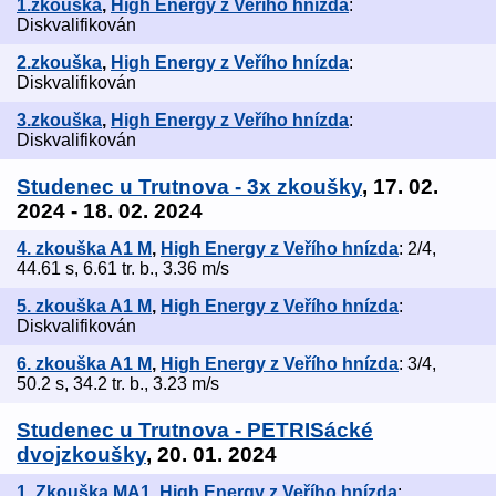
1.zkouška
,
High Energy z Veřího hnízda
:
Diskvalifikován
2.zkouška
,
High Energy z Veřího hnízda
:
Diskvalifikován
3.zkouška
,
High Energy z Veřího hnízda
:
Diskvalifikován
Studenec u Trutnova - 3x zkoušky
, 17. 02.
2024 - 18. 02. 2024
4. zkouška A1 M
,
High Energy z Veřího hnízda
: 2/4,
44.61 s, 6.61 tr. b., 3.36 m/s
5. zkouška A1 M
,
High Energy z Veřího hnízda
:
Diskvalifikován
6. zkouška A1 M
,
High Energy z Veřího hnízda
: 3/4,
50.2 s, 34.2 tr. b., 3.23 m/s
Studenec u Trutnova - PETRISácké
dvojzkoušky
, 20. 01. 2024
1. Zkouška MA1
,
High Energy z Veřího hnízda
: