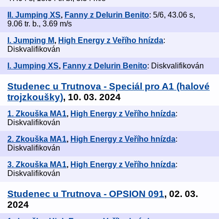
II. Jumping XS
,
Fanny z Delurin Benito
: 5/6, 43.06 s,
9.06 tr. b., 3.69 m/s
I. Jumping M
,
High Energy z Veřího hnízda
:
Diskvalifikován
I. Jumping XS
,
Fanny z Delurin Benito
: Diskvalifikován
Studenec u Trutnova - Speciál pro A1 (halové
trojzkoušky)
, 10. 03. 2024
1. Zkouška MA1
,
High Energy z Veřího hnízda
:
Diskvalifikován
2. Zkouška MA1
,
High Energy z Veřího hnízda
:
Diskvalifikován
3. Zkouška MA1
,
High Energy z Veřího hnízda
:
Diskvalifikován
Studenec u Trutnova - OPSION 091
, 02. 03.
2024