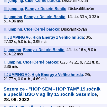
III. jumping
,
Cloei Černé baroko
: Diskvalifikován
III. jumping
,
Fanny z Delurin Benito
: Diskvalifikován
II. jumping
,
Fanny z Delurin Benito
: 1/4, 44.33 s, 0.33 tr.
b., 4.06 m/s
II. jumping
,
Cloei Černé baroko
: Diskvalifikován
II. JUMPING A0
,
High Energy z Veřího hnízda
: 3/5,
27.32 s, 5.0 tr. b., 3.95 m/s
I. jumping
,
Fanny z Delurin Benito
: 4/4, 44.16 s, 5.0 tr.
b., 4.12 m/s
I. jumping
,
Cloei Černé baroko
: 8/23, 47.21 s, 7.21 tr. b.,
3.86 m/s
I. JUMPING A0
,
High Energy z Veřího hnízda
: 2/5,
21.77 s, 0.0 tr. b., 4.69 m/s
Sezemice - "HOP SEM - HOP TAM" 19.ročník
a Speciál BŠO v agility 15.ročník Sezemice
,
28. 09. 2022