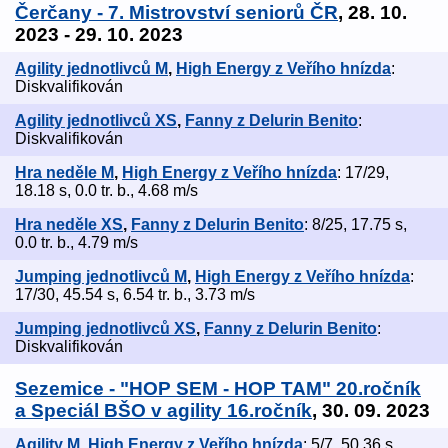
Čerčany - 7. Mistrovství seniorů ČR
, 28. 10.
2023 - 29. 10. 2023
Agility jednotlivců M
,
High Energy z Veřího hnízda
:
Diskvalifikován
Agility jednotlivců XS
,
Fanny z Delurin Benito
:
Diskvalifikován
Hra neděle M
,
High Energy z Veřího hnízda
: 17/29,
18.18 s, 0.0 tr. b., 4.68 m/s
Hra neděle XS
,
Fanny z Delurin Benito
: 8/25, 17.75 s,
0.0 tr. b., 4.79 m/s
Jumping jednotlivců M
,
High Energy z Veřího hnízda
:
17/30, 45.54 s, 6.54 tr. b., 3.73 m/s
Jumping jednotlivců XS
,
Fanny z Delurin Benito
:
Diskvalifikován
Sezemice - "HOP SEM - HOP TAM" 20.ročník
a Speciál BŠO v agility 16.ročník
, 30. 09. 2023
Agility M
,
High Energy z Veřího hnízda
: 5/7, 50.36 s,